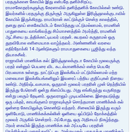
பரதருக்கான கோயில் இது என்பதே தனிச்சிறப்பு.
ராமசகோதரர்களுக்கு கேரளாவில் தனித்தனிக் கோயில்கள் உண்டு.
இவர்களில் பரதருக்கு திருச்சூர் அருகிலுள்ள இரிஞ்ஞாலக்குடாவில்
கோயில் இருக்கிறது. ராமபிரான் காட்டுக்குச் சென்ற காலத்தில்,
தனது தாய் கைகேயியிடம் கோபித்தது மட்டுமல்லாமல், ராமனின்
பாதுகையை வாங்கிவந்து சிம்மாசனத்தில் அமர்த்தி, ராமனின்
ஆட்சியை நடத்திக்காட்டியவர் பரதன். சுயநலம் கருதாமல் ஒரு
துறவிபோல எளிமையாக வாழ்ந்தவர். அண்ணனின் வரவை
எதிர்நோக்கி 14 ஆண்டுகளும் ராமபாதுகையை பூஜித்து வந்த
தியாகசீலர்.
ராஜாவின் மாணிக்க கல்: இரிஞ்ஞாலக்குடா கோயில் மூலவருக்கு
பரதர் என்னும் பெயரை விட கூடல்மாணிக்கம் என்ற பெயரே
பிரபலமாக உள்ளது. நாட்டுப்புற இலக்கியம் மட்டுமில்லாமல் மற்ற
மலையாள இலக்கியங்களிலும் இவரைப் பற்றிய குறிப்புகள் நிறைய
உண்டு. அதிர்ஷ்டவசமாக, ஒருநாள் மூலவர் பரதரின் முன் நெற்றியில்
இருந்து பேரொளி ஒன்று கிளம்பியது. அது எங்கிருந்து வருகிறது
என்று பலரும் தேடினர். ஒருவராலும் முடியவில்லை. இதையடுத்து
ஒரு பக்தர், காயங்குளம் ராஜாவுக்குச் சொந்தமான மாணிக்கக் கல்
ஒன்றை கோயிலுக்கு கொண்டு வந்தார். சிலையில் இருந்து வரும்
ஒளியோடு, மாணிக்கக்கல்லின் ஒளியை ஒப்பிடும் நோக்கத்தில்
மூலவர் அருகில் சென்றார். அப்போது, ஒரு அதிசயம் நிகழ்ந்தது.
அவர் கையில் இருந்த மாணிக்க கல் அப்படியே பரதரின்
நெற்றிக்குள் மறைந்துவிட்டது. அன்றுமுதல், பரதருக்கு மாணிக்கம்