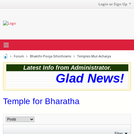
Login or Sign Up
Forum
Bhakthi-Pooja-Sthothrams
Temples-Mut-Acharya
Latest Info from Administrator.
Glad News! Th
Temple for Bharatha
Filter