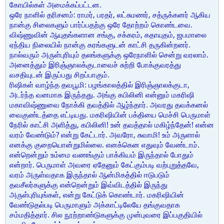
கோயில்கள் அமைக்கப்பட்டன.
ஒரே நாளில் தரிசனம்: ராமர், பரதர், லட்சுமணர், சத்ருக்கனர் ஆகிய
நான்கு சிலைகளும் பார்ப்பதற்கு ஒரே தோற்றம் கொண்டவை.
விஷ்ணுவின் ஆயுதங்களான சங்கு, சக்கரம், கதாயுதம், ஜபமாலை
ஏந்திய நிலையில் நான்கு கரங்களுடன் காட்சி தருகின்றனர்.
நால்வரும் அருள்புரியும் தலங்களுக்கு ஒரேநாளில் சென்று வரலாம்.
அனைத்தும் இரிஞ்ஞாலக்குடாவைச் சுற்றி போக்குவரத்து
வசதியுடன் இருப்பது சிறப்பாகும்.
ரிஷிகள் வாழ்ந்த தவபூமி: பழங்காலத்தில் இரிஞ்ஞாலக்குடா,
அடர்ந்த வனமாக இருந்தது. அங்கு கபிலினி என்னும் மகரிஷி
மகாவிஷ்ணுவை நோக்கி தவத்தில் ஆழ்ந்தார். அவரது தவக்கனல்
வைகுண்டத்தை எட்டியது. மகரிஷியின் பக்தியை மெச்சி பெருமாள்
நேரில் காட்சி அளித்து, கபிலினி! உன் தவத்தால் மகிழ்ந்தேன்! என்ன
வரம் வேண்டும்? என்று கேட்டார். அவரோ, சுவாமி! உம் அருளால்
எனக்கு குறையொன்றுமில்லை. எனக்கென எதுவும் வேண்டாம்.
என்றென்றும் உம்மை வணங்கும் பாக்கியம் இருந்தால் போதும்
என்றார். பெருமாள் அவரை ஏதேனும் கேட்கும்படி வற்புறுத்தவே,
வரம் அருள்வதாக இருந்தால் ஆன்மிகத்தில் ஈடுபடும்
தவசீலர்களுக்கு என்றென்றும் இவ்விடத்தில் இருந்து
அருள்புரியுங்கள், என்று கேட்டுக் கொண்டார். மகரிஷியின்
வேண்டுதல்படி பெருமாளும் அக்காட்டிலேயே தங்குவதாக
சம்மதித்தார். சில நூற்றாண்டுகளுக்கு முன்புவரை இப்பகுதியில்