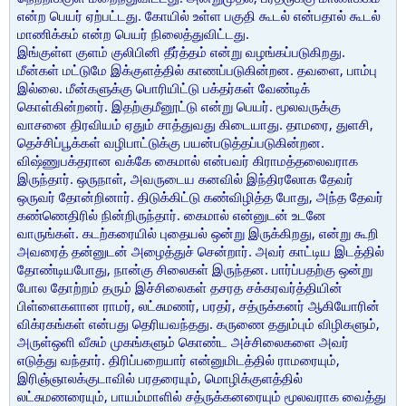
என்ற பெயர் ஏற்பட்டது. கோயில் உள்ள பகுதி கூடல் என்பதால் கூடல்
மாணிக்கம் என்ற பெயர் நிலைத்துவிட்டது.
இங்குள்ள குளம் குலிபினி தீர்த்தம் என்று வழங்கப்படுகிறது.
மீன்கள் மட்டுமே இக்குளத்தில் காணப்படுகின்றன. தவளை, பாம்பு
இல்லை. மீன்களுக்கு பொரியிட்டு பக்தர்கள் வேண்டிக்
கொள்கின்றனர். இதற்குமீனூட்டு என்று பெயர். மூலவருக்கு
வாசனை திரவியம் ஏதும் சாத்துவது கிடையாது. தாமரை, துளசி,
தெச்சிப்பூக்கள் வழிபாட்டுக்கு பயன்படுத்தப்படுகின்றன.
விஷ்ணுபக்தரான வக்கே கைமால் என்பவர் கிராமத்தலைவராக
இருந்தார். ஒருநாள், அவருடைய கனவில் இந்திரலோக தேவர்
ஒருவர் தோன்றினார். திடுக்கிட்டு கண்விழித்த போது, அந்த தேவர்
கண்ணெதிரில் நின்றிருந்தார். கைமால் என்னுடன் உடனே
வாருங்கள். கடற்கரையில் புதையல் ஒன்று இருக்கிறது, என்று கூறி
அவரைத் தன்னுடன் அழைத்துச் சென்றார். அவர் காட்டிய இடத்தில்
தோண்டியபோது, நான்கு சிலைகள் இருந்தன. பார்ப்பதற்கு ஒன்று
போல தோற்றம் தரும் இச்சிலைகள் தசரத சக்கரவர்த்தியின்
பிள்ளைகளான ராமர், லட்சுமணர், பரதர், சத்ருக்கனர் ஆகியோரின்
விக்ரகங்கள் என்பது தெரியவந்தது. கருணை ததும்பும் விழிகளும்,
அருள்ஒளி வீசும் முகங்களும் கொண்ட அச்சிலைகளை அவர்
எடுத்து வந்தார். திரிப்பறையார் என்னுமிடத்தில் ராமரையும்,
இரிஞ்ஞாலக்குடாவில் பரதரையும், மொழிக்குளத்தில்
லட்சுமணரையும், பாயம்மாளில் சத்ருக்கனரையும் மூலவராக வைத்து