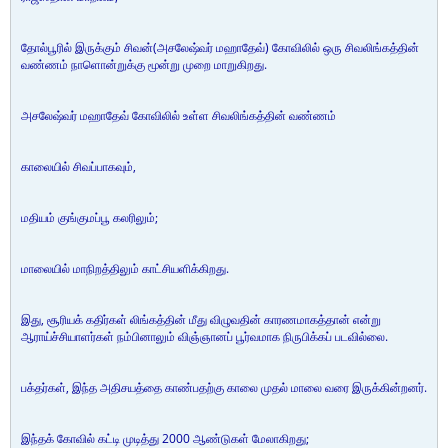
தோல்பூரில் இருக்கும் சிவன்(அசலேஷ்வர் மஹாதேவ்) கோவிலில் ஒரு சிவலிங்கத்தின்
வண்ணம் நாளொன்றுக்கு மூன்று முறை மாறுகிறது.
அசலேஷ்வர் மஹாதேவ் கோவிலில் உள்ள சிவலிங்கத்தின் வண்ணம்
காலையில் சிவப்பாகவும்,
மதியம் குங்குமப்பூ கலரிலும்;
மாலையில் மாநிறத்திலும் காட்சியளிக்கிறது.
இது, சூரியக் கதிர்கள் லிங்கத்தின் மீது விழுவதின் காரணமாகத்தான் என்று
ஆராய்ச்சியாளர்கள் நம்பினாலும் விஞ்ஞானப் பூர்வமாக நிருபிக்கப் படவில்லை.
பக்தர்கள், இந்த அதிசயத்தை காண்பதற்கு காலை முதல் மாலை வரை இருக்கின்றனர்.
இந்தக் கோவில் கட்டி முடித்து 2000 ஆண்டுகள் மேலாகிறது;