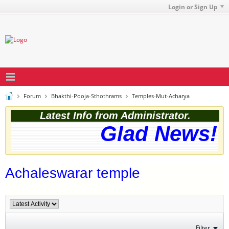
Login or Sign Up
Forum
Bhakthi-Pooja-Sthothrams
Temples-Mut-Acharya
Latest Info from Administrator.
Glad News! T
Achaleswarar temple
Filter