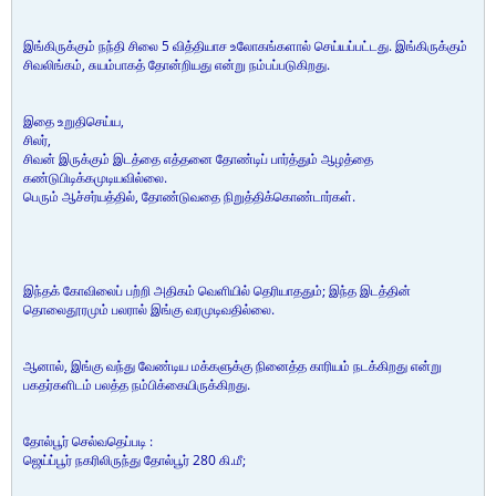
இங்கிருக்கும் நந்தி சிலை 5 வித்தியாச உலோகங்களால் செய்யப்பட்டது. இங்கிருக்கும்
சிவலிங்கம், சுயம்பாகத் தோன்றியது என்று நம்பப்படுகிறது.
இதை உறுதிசெய்ய,
சிலர்,
சிவன் இருக்கும் இடத்தை எத்தனை தோண்டிப் பார்த்தும் ஆழத்தை
கண்டுபிடிக்கமுடியவில்லை.
பெரும் ஆச்சர்யத்தில், தோண்டுவதை நிறுத்திக்கொண்டார்கள்.
இந்தக் கோவிலைப் பற்றி அதிகம் வெளியில் தெரியாததும்; இந்த இடத்தின்
தொலைதூரமும் பலரால் இங்கு வரமுடிவதில்லை.
ஆனால், இங்கு வந்து வேண்டிய மக்களுக்கு நினைத்த காரியம் நடக்கிறது என்று
பகதர்களிடம் பலத்த நம்பிக்கையிருக்கிறது.
தோல்பூர் செல்வதெப்படி :
ஜெய்ப்பூர் நகரிலிருந்து தோல்பூர் 280 கி.மீ;