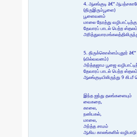
4. ஆலங்குடி â€“ ஆபத்சகாய
(திருஇரும்பூளை)
பூளைவனம்
மாலை நேரத்து வழிபாட்டிற்கு
தேவாரப் பாடல் பெற்ற ஸ்தலம்
அரித்துவாரமங்கலத்திலிருந்
5. திருக்கொள்ளம்புதூர் â
(வில்வவனம்)
அர்த்தஜாம பூஜை வழிபாட்டிற
தேவாரப் பாடல் பெற்ற ஸ்தலம
ஆலங்குடியிலிருந்து 9 கி.ம
இந்த ஐந்து தலங்களையும்
வைகறை,
காலை,
நண்பகல்,
மாலை,
அர்த்த சாமம்
ஆகிய காலங்களில் வழிபாடு ச