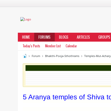
HOME
FORUMS
BLOGS
ARTICLES
GROUPS
Today's Posts
Member List
Calendar
Forum
Bhakthi-Pooja-Sthothrams
Temples-Mut-Achary
5 Aranya temples of Shiva t