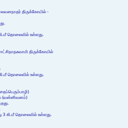
ல்லைவனநாதர் திருக்கோயில் -
து.
கி.மீ தொலைவில் உள்ளது.
ாட்சிநாதசுவாமி திருக்கோயில்
்
 கி.மீ தொலைவில் உள்ளது.
தைப்பெரும்பாழி)
ல் (வன்னிவனம்)
்தது.
.
 3 கி.மீ தொலைவில் உள்ளது.