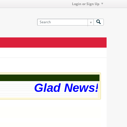
Login or Sign Up
Glad News! The we