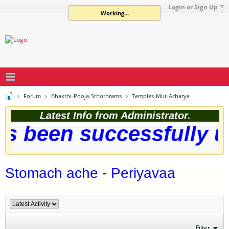
Login or Sign Up
Working...
Forum
Bhakthi-Pooja-Sthothrams
Temples-Mut-Acharya
Latest Info from Administrator.
 been successfully upg
Stomach ache - Periyavaa
Filter