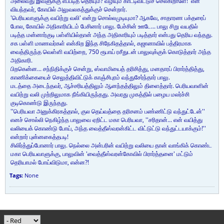
அலைவது இவளுக்கு எப்படித் தெரியும்? வழியும் காட்டிவிட்டுச் செல்கிறாளே!' என
வியந்தவர், கோயில் அலுவலகத்துக்குச் சென்றார்.
'பெரியவாளுக்கு வயிற்று வலி' என்று சொல்லமுடியுமா? ஆகவே, சாதாரண பக்தரைப்
போல, கோயில் அதிகாரியிடம் பேசினார் பாலு. பேச்சின் ஊடே... பாலு சிறு வயதில்
படித்த மன்னார்குடி பள்ளியில்தான் அந்த அதிகாரியும் படித்தார் என்பது தெரிய வந்தது.
சக பள்ளி மாணவர்கள் என்கிற இந்த சிநேகிதத்தால், கஜானாவில் பத்திரமாக
வைத்திருந்த வெள்ளி வயிற்றை, 750 ரூபாய் ரசீதுடன் பாலுவுக்குக் கொடுத்தார் அந்த
அதிகாரி.
பிறகென்ன... சந்நிதிக்குச் சென்று, ஸ்வாமியைத் தரிசித்து, மனதாரப் பிரார்த்தித்து,
காணிக்கையைச் செலுத்திவிட்டுக் காஞ்சிபுரம் வந்துசேர்ந்தார் பாலு.
மடத்தை அடைந்தவர், ஆச்சரியத்திலும் ஆனந்தத்திலும் திளைத்தார். பெரியவாளின்
வயிற்று வலி முற்றிலுமாக நீங்கியிருந்தது. அவரது முகத்தில் பழைய மலர்ச்சி
குடிகொண்டு இருந்தது.
''பெரியவா அனுக்கிரகத்தால், குல தெய்வத்தை தரிசனம் பண்ணிட்டு வந்துட்டேன்''
எனச் சொல்லி நெகிழ்ந்த பாலுவை ஏறிட்ட மகா பெரியவா, ''சரிதான்... என் வயித்து
வலியைக் கொண்டு போய், அந்த வைத்தீஸ்வரன்கிட்ட விட்டுட்டு வந்துட்டயாக்கும்!''
என்றார் புன்னகைத்தபடி!
சிலிர்த்துப்போனார் பாலு. நெல்லை அன்பரின் வயிற்று வலியை தான் வாங்கிக் கொண்ட
மகா பெரியவாளுக்கு, பாலுவின் 'வைத்தீஸ்வரன்கோவில் பிரார்த்தனை' மட்டும்
தெரியாமல் போய்விடுமா, என்ன?!
Tags:
None