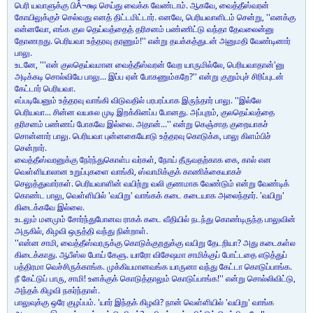
பெரி யவாளுக்கு பிÂ¬க்ஷ செய்து வைக்க வேண்டாம். ஆகவே, வைத்தீஸ்வரன்
கோயிலுக்குச் செல்வது எனத் திட்டமிட்டார். எனவே, பெரியவாளிடம் சென்று, ''எனக்கு
என்னவோ, எங்க குல தெய்வத்தைத் தரிசனம் பண்ணிட்டு வந்தா தேவலைன்னு
தோணறது. பெரியவா உத்தரவு தரணும்!'' என்று தயக்கத்துடன் அனுமதி வேண்டினார்
பாலு.
உடனே, '''என் குலதெய்வமான வைத்தீஸ்வரன் வேற யாருமில்லே, பெரியவாதான்'னு
அடிக்கடி சொல்வியே பாலு... இப்ப ஏன் போகணும்கறே?'' என்று குறும்புச் சிரிப்புடன்
கேட்டார் பெரியவா.
எப்படியேனும் உத்தரவு வாங்கி விடுவதில் பரபரப்பாக இருந்தார் பாலு. ''இல்லே
பெரியவா... சின்ன வயசுல முடி இறக்கினப்ப போனது. அப்புறம், குலதெய்வத்தை
தரிசனம் பண்ணப் போகவே இல்லை. அதான்...'' என்று கெஞ்சாத குறையாகச்
சொன்னார் பாலு. பெரியவா புன்னகையோடு உத்தரவு கொடுக்க, பாலு கிளம்பிச்
சென்றார்.
வைத்தீஸ்வரனுக்கு நேர்ந்துகொள்ப வர்கள், நோய் தீருவதற்காக கை, கால் என
வெள்ளியாலான உறுப்புகளை வாங்கி, ஸ்வாமிக்குக் காணிக்கையாகச்
செலுத்துவார்கள். பெரியவாளின் வயிற்று வலி குணமாக வேண்டும் என்று வேண்டிக்
கொண்ட பாலு, வெள்ளியில் 'வயிறு' வாங்கக் கடை கடையாக அலைந்தார். 'வயிறு'
கிடைக்கவே இல்லை.
உடலும் மனமும் சோர்ந்துபோனவ ராகக் கடை வீதியில் நடந்து கொண்டிருந்த பாலுவின்
அருகில், கிழவி ஒருத்தி வந்து நின்றாள்.
''என்ன சாமி, வைத்தீஸ்வரருக்கு கொடுக்குறதுக்கு வயிறு தேடறியா? அது கடைகள்ல
கிடைக்காது. ஆபீஸ்ல போய் கேளு. யாரோ விசேஷமா சாமிக்குப் போட்டதை எடுத்துப்
பத்திரமா வெச்சிருக்காங்க. முக்கியமானவங்க யாருனா வந்து கேட்டா கொடுப்பாங்க.
நீ கேட்டுப் பாரு, சாமி! உனக்குக் கொடுத்தாலும் கொடுப்பாங்க!'' என்று சொல்லிவிட்டு,
அந்தக் கிழவி நகர்ந்தாள்.
பாலுவுக்கு ஒரே குழப்பம். 'யார் இந்தக் கிழவி? நான் வெள்ளியில் 'வயிறு' வாங்க