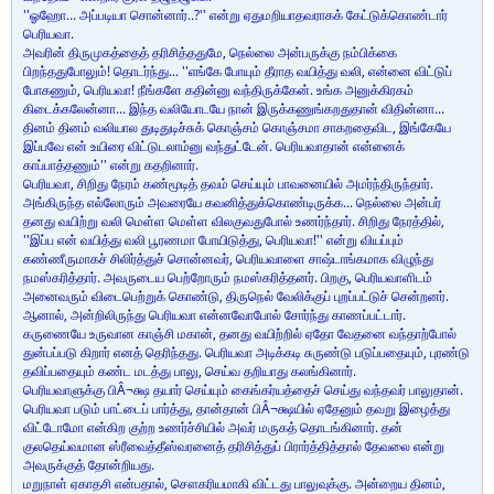
''ஓஹோ... அப்படியா சொன்னார்..?'' என்று ஏதுமறியாதவராகக் கேட்டுக்கொண்டார்
பெரியவா.
அவரின் திருமுகத்தைத் தரிசித்ததுமே, நெல்லை அன்பருக்கு நம்பிக்கை
பிறந்ததுபோலும்! தொடர்ந்து... ''எங்கே போயும் தீராத வயித்து வலி, என்னை விட்டுப்
போகணும், பெரியவா! நீங்களே கதின்னு வந்திருக்கேன். உங்க அனுக்கிரகம்
கிடைக்கலேன்னா... இந்த வலியோடயே நான் இருக்கணுங்கறதுதான் விதின்னா...
தினம் தினம் வலியால துடிதுடிச்சுக் கொஞ்சம் கொஞ்சமா சாகறதைவிட, இங்கேயே
இப்பவே என் உயிரை விட்டுடலாம்னு வந்துட்டேன். பெரியவாதான் என்னைக்
காப்பாத்தணும்'' என்று கதறினார்.
பெரியவா, சிறிது நேரம் கண்மூடித் தவம் செய்யும் பாவனையில் அமர்ந்திருந்தார்.
அங்கிருந்த எல்லோரும் அவரையே கவனித்துக்கொண்டிருக்க... நெல்லை அன்பர்
தனது வயிற்று வலி மெள்ள மெள்ள விலகுவதுபோல் உணர்ந்தார். சிறிது நேரத்தில்,
''இப்ப என் வயித்து வலி பூரணமா போயிடுத்து, பெரியவா!'' என்று வியப்பும்
கண்ணீருமாகச் சிலிர்த்துச் சொன்னவர், பெரியவாளை சாஷ்டாங்கமாக விழுந்து
நமஸ்கரித்தார். அவருடைய பெற்றோரும் நமஸ்கரித்தனர். பிறகு, பெரியவாளிடம்
அனைவரும் விடைபெற்றுக் கொண்டு, திருநெல் வேலிக்குப் புறப்பட்டுச் சென்றனர்.
ஆனால், அன்றிலிருந்து பெரியவா என்னவோபோல் சோர்ந்து காணப்பட்டார்.
கருணையே உருவான காஞ்சி மகான், தனது வயிற்றில் ஏதோ வேதனை வந்தாற்போல்
துன்பப்படு கிறார் எனத் தெரிந்தது. பெரியவா அடிக்கடி சுருண்டு படுப்பதையும், புரண்டு
தவிப்பதையும் கண்ட மடத்து பாலு, செய்வ தறியாது கலங்கினார்.
பெரியவாளுக்கு பிÂ¬க்ஷ தயார் செய்யும் கைங்கர்யத்தைச் செய்து வந்தவர் பாலுதான்.
பெரியவா படும் பாட்டைப் பார்த்து, தான்தான் பிÂ¬க்ஷயில் ஏதேனும் தவறு இழைத்து
விட்டோமோ என்கிற குற்ற உணர்ச்சியில் அவர் மருகத் தொடங்கினார். தன்
குலதெய்வமான ஸ்ரீவைத்தீஸ்வரனைத் தரிசித்துப் பிரார்த்தித்தால் தேவலை என்று
அவருக்குத் தோன்றியது.
மறுநாள் ஏகாதசி என்பதால், சௌகரியமாகி விட்டது பாலுவுக்கு. அன்றைய தினம்,