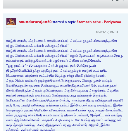
soundararajan50
started a topic
Stomach ache - Periyavaa
10-03-17, 06:01
காஞ்சி மகான், பக்தர்களைக் கைவிடமாட்டார். அவர்களது துன்பங்களைத் தானே
ஏற்று, அவர்களைக் காப்பார் என்பது சத்தியம்''
காஞ்சி மகான், பக்தர்களைக் கைவிடமாட்டார். அவர்களது துன்பங்களைத் தானே
ஏற்று, அவர்களைக் காப்பார் என்பது சத்தியம்'' எனும் பீடிகையுடன், உருக்கமானதொரு
சம்பவத்தைப் பகிர்ந்துகொண்டார் எழுத்தாளர் அகிலா கார்த்திகேயன்.
''ஒரு நாள், 34- 35 வயதுள்ள அன்பர் ஒருவர், தன் பெற்றோருடன்
திருநெல்வேலியிலிருந்து வந்திருந்தார். அவர்களுக்குக் காஞ்சி மடம் புதிய
இடமாதலால், பக்தர்கள் கூட்டத்தில் இருந்து சற்று விலகி நின்றிருந்தனர்.
அந்த அன்பர் வலியால் துடித்துக்கொண்டு இருந்ததை, அவரது முகம் காட்டிக்
கொடுத்தது. இதை மகா பெரியவாளும் கவனித்திருக்கவேண்டும். தயக்கத்துடன்
விலகி நின்றிருந்த அந்தக் குடும்பத்தாரை அருகில் வரும்படி அழைத்தார். அருகில்,
காஞ்சி மகானுக்குக் கைங்கர்யம் செய்துவந்த பாலு என்பவரும் இருந்தார்.
பெரியவாளின் அருகில் வந்த நெல்லை அன்பர், ''எனக்குத் தீராத வயித்து வலி சுவாமி!
உயிர் போற மாதிரி வலிக்குது. பார்க்காத டாக்டர் இல்லே; பண்ணாத வைத்தியம் இல்லே!
கொஞ்சமும் குணம் தெரியலே. பரிகாரம்கூட பண்ணியாச்சு. ஒரு பலனும் கிடைக்கலே.
எங்க குருநாதர் சிருங்கேரி சுவாமிகளைத் தரிசனம் பண்ணி, அவர்கிட்ட என் வயித்து
வலி பத்திச் சொன்னேன். 'காஞ்சிப் பெரியவரை உடனே போய்த் தரிசனம் பண்ணு; உன்
கஷ்டத்தைச் சொல்லு. அவர் தீர்த்துவைப்பார்'னு சொன்னார். அதான், இங்கே
வந்தோம்'' என்றார் குரல் தழுதழுக்க.