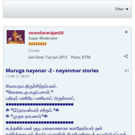
Filter
soundararajan50
Super Moderator
Crown
Join Date:
Tue Jun 2012
Posts:
8758
Muruga nayanar -2 - nayanmar stories
#1
11-08-17, 06:54
சிவாயநம.திருச்சிற்றம்பலம்.
*கோவை.கு.கருப்பசாமி.*
பதியும் பணியே பணியாய் அருள்வாய்.
■■■■■■■■■■■■■■■■■■■■■■■■■
☘ *(2).நாயன்மார் சரிதம்.*☘
☘ *முருக நாயனார்*☘
■■■■■■■■■■■■■■■■■■■■■■■■■
கூந்தலில் மலர் சூடி மலைமகளான உமாதேவியார் தன்
தளிர்க்கையால் சிவபெருமானின் திருமேனியைத் தழுவியிருப்பாள்.