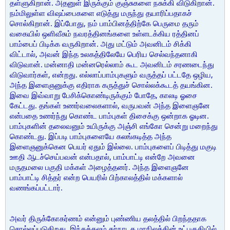
தள்ளுகிறான். அதனுள் இருக்கும் குஞ்சுகளை நசுக்கி விடுகிறான்.
நம்மிலுள்ள விஷப்பைகளை எடுத்து மருந்து தயாரிப்பதாகச்
சொல்கிறான். இப்போது, நம் பாம்பினத்திற்கே பெருமை தரும்
வகையில் ஒளிவீசும் நவரத்தினங்களை உள்ளடக்கிய ரத்தினப்
பாம்பைப் பிடிக்க வருகிறான். அது மட்டும் அவனிடம் சிக்கி
விட்டால், அவன் இந்த உலகத்திலேயே பெரிய செல்வந்தனாகி
விடுவான். மன்னாதி மன்னரெல்லாம் கூட அவனிடம் சரணடைந்து
விடுவார்கள், என்றது. எல்லாப்பாம்புகளும் வருத்தப் பட்டதே ஒழிய,
அந்த இளைஞனுக்கு எதிராக கருத்துச் சொல்லக்கூடத் தயங்கின.
இவை இவ்வாறு பேசிக்கொண்டிருக்கும் போதே, காலடி ஓசை
கேட்டது. தங்கள் உணர்வலைகளால், வருபவன் அந்த இளைஞனே
என்பதை உணர்ந்து கொண்ட பாம்புகள் திசைக்கு ஒன்றாக ஓடின.
பாம்புகளின் தலைவனும் உயிருக்கு அஞ்சி எங்கோ சென்று மறைந்து
கொண்டது. இப்படி பாம்புகளையே கலங்கடித்த அந்த
இளைஞனுக்கென பெயர் ஏதும் இல்லை. பாம்புகளைப் பிடித்து மகுடி
ஊதி ஆடச்செய்பவன் என்பதால், பாம்பாட்டி என்றே அவனை
மருதமலை பகுதி மக்கள் அழைத்தனர். அந்த இளைஞனே
பாம்பாட்டி சித்தர் என்ற பெயரில் பிற்காலத்தில் மக்களால்
வணங்கப்பட்டார்.
அவர் திருக்கோகர்ணம் என்னும் புண்ணிய தலத்தில் பிறந்ததாக
சொல்லப்படுகிறது. இந்தத்தலம் கர்நாடக மாநிலத்தின் உட்பகுதியில்