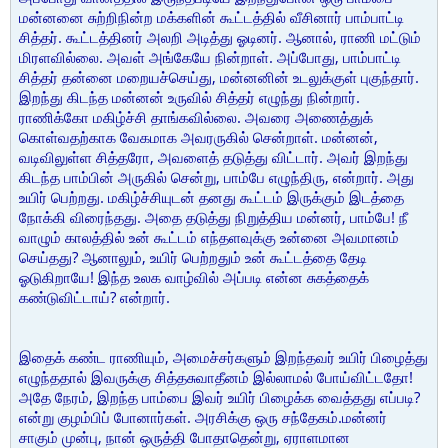
மன்னனை சுற்றிநின்ற மக்களின் கூட்டத்தில் வீசினார் பாம்பாட்டி
சித்தர். கூட்டத்தினர் அலறி அடித்து ஓடினர். ஆனால், ராணி மட்டும்
மிரளவில்லை. அவள் அங்கேயே நின்றாள். அப்போது, பாம்பாட்டி
சித்தர் தன்னை மறையச்செய்து, மன்னனின் உடலுக்குள் புகுந்தார்.
இறந்து கிடந்த மன்னன் உருவில் சித்தர் எழுந்து நின்றார்.
ராணிக்கோ மகிழ்ச்சி தாங்கவில்லை. அவரை அணைத்துக்
கொள்வதற்காக வேகமாக அவரருகில் சென்றாள். மன்னன்,
வடிவிலுள்ள சித்தரோ, அவளைத் தடுத்து விட்டார். அவர் இறந்து
கிடந்த பாம்பின் அருகில் சென்று, பாம்பே எழுந்திரு, என்றார். அது
உயிர் பெற்றது. மகிழ்ச்சியுடன் தனது கூட்டம் இருக்கும் இடத்தை
நோக்கி விரைந்தது. அதை தடுத்து நிறுத்திய மன்னர், பாம்பே! நீ
வாழும் காலத்தில் உன் கூட்டம் எந்தளவுக்கு உன்னை அவமானம்
செய்தது? ஆனாலும், உயிர் பெற்றதும் உன் கூட்டத்தை தேடி
ஓடுகிறாயே! இந்த உலக வாழ்வில் அப்படி என்ன சுகத்தைக்
கண்டுவிட்டாய்? என்றார்.
இதைக் கண்ட ராணியும், அமைச்சர்களும் இறந்தவர் உயிர் பிழைத்து
எழுந்ததால் இவருக்கு சித்தசுவாதீனம் இல்லாமல் போய்விட்டதோ!
அதே நேரம், இறந்த பாம்பை இவர் உயிர் பிழைக்க வைத்தது எப்படி?
என்று குழம்பிப் போனார்கள். அரசிக்கு ஒரு சந்தேகம்.மன்னர்
சாகும் முன்பு, நான் ஒருத்தி போதாதென்று, ஏராளமான