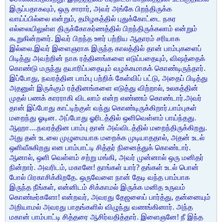
இருப்பதாகவும், ஒரு சாரார், அவர் அங்கே பிறந்திருக்க
வாய்ப்பில்லை என்றும், தமிழகத்தில் புதுக்கோட்டை நகர
எல்லையிலுள்ள திருக்கோகர்ணத்தில் பிறந்திருக்கலாம் என்றும்
கூறுகின்றனர். இவர் பிறந்த ஊர் பற்றிய ஆதாரம் சரியாக
இல்லை.இவர் இளைஞராக இருந்த காலத்தில் தான் பாம்புகளைப்
பிடித்து அவற்றின் நாக ரத்தினங்களை எடுப்பதையும், விஷத்தைக்
கொண்டு மருந்து தயாரிப்பதையும் வழக்கமாகக் கொண்டிருந்தார்.
இப்போது, நவரத்தின பாம்பு பற்றிக் கேள்விப் பட்டு, அதைப் பிடித்து
அதனுள் இருக்கும் ரத்தினங்களை எடுத்து விற்றால், உலகத்தின்
முதல் பணக் காரராகி விடலாம் என்ற எண்ணம் கொண்டார்.அவர்
தான் இப்போது காட்டிற்குள் வந்து கொண்டிருக்கிறார்.பாம்புகள்
மறைந்து ஓடின. அப்போது ஓரிடத்தில் ஒளிவெள்ளம் பாய்ந்தது.
ஆஹா....நவரத்தின பாம்பு தான் அவ்விடத்தில் மறைந்திருக்கிறது.
அது தன் உடலை முழுமையாக மறைக்க முடியாததால், அதன் உடல்
ஒளிவீசுகிறது என பாம்பாட்டி சித்தர் நினைத்துக் கொண்டார்.
ஆனால், ஒளி வெள்ளம் சற்று மங்கி, அவர் முன்னால் ஒரு மனிதர்
நின்றார். அவரிடம், மகானே! தாங்கள் யார்? தங்கள் உடல் பொன்
போல் பிரகாசிக்கிறதே. ஒருவேளை நான் தேடி வந்த பாம்பாக
இருந்த நீங்கள், என்னிடம் சிக்காமல் இருக்க மனித உருவம்
கொண்டீர்களோ! என்றவர், அவரது தேஜஸைப் பார்த்து, தன்னையும்
அறியாமல் அவரது பாதங்களில் விழுந்து வணங்கினார். அந்த
மகான் பாம்பாட்டி சித்தரை ஆசிர்வதித்தார். இளைஞனே! நீ இந்த