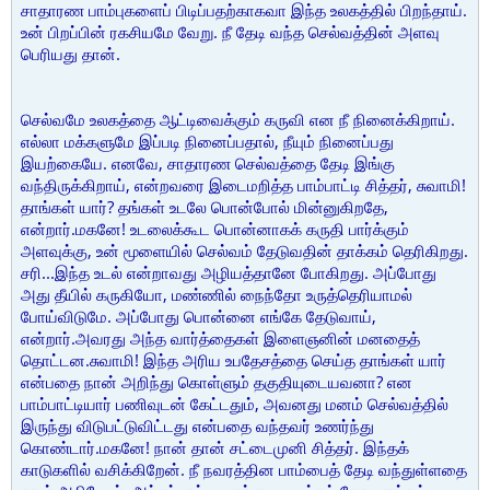
சாதாரண பாம்புகளைப் பிடிப்பதற்காகவா இந்த உலகத்தில் பிறந்தாய்.
உன் பிறப்பின் ரகசியமே வேறு. நீ தேடி வந்த செல்வத்தின் அளவு
பெரியது தான்.
செல்வமே உலகத்தை ஆட்டிவைக்கும் கருவி என நீ நினைக்கிறாய்.
எல்லா மக்களுமே இப்படி நினைப்பதால், நீயும் நினைப்பது
இயற்கையே. எனவே, சாதாரண செல்வத்தை தேடி இங்கு
வந்திருக்கிறாய், என்றவரை இடைமறித்த பாம்பாட்டி சித்தர், சுவாமி!
தாங்கள் யார்? தங்கள் உடலே பொன்போல் மின்னுகிறதே,
என்றார்.மகனே! உடலைக்கூட பொன்னாகக் கருதி பார்க்கும்
அளவுக்கு, உன் மூளையில் செல்வம் தேடுவதின் தாக்கம் தெரிகிறது.
சரி...இந்த உடல் என்றாவது அழியத்தானே போகிறது. அப்போது
அது தீயில் கருகியோ, மண்ணில் நைந்தோ உருத்தெரியாமல்
போய்விடுமே. அப்போது பொன்னை எங்கே தேடுவாய்,
என்றார்.அவரது அந்த வார்த்தைகள் இளைஞனின் மனதைத்
தொட்டன.சுவாமி! இந்த அரிய உபதேசத்தை செய்த தாங்கள் யார்
என்பதை நான் அறிந்து கொள்ளும் தகுதியுடையவனா? என
பாம்பாட்டியார் பணிவுடன் கேட்டதும், அவனது மனம் செல்வத்தில்
இருந்து விடுபட்டுவிட்டது என்பதை வந்தவர் உணர்ந்து
கொண்டார்.மகனே! நான் தான் சட்டைமுனி சித்தர். இந்தக்
காடுகளில் வசிக்கிறேன். நீ நவரத்தின பாம்பைத் தேடி வந்துள்ளதை