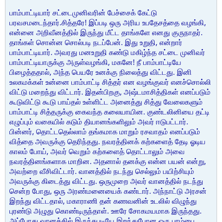
பாம்பாட்டியார் சட்டைமுனிவரின் பேச்சைக் கேட்டு
பரவசமடைந்தார்.சித்தரே! இப்படி ஒரு அரிய உபதேசத்தை வழங்கி,
என்னை அறிவீனத்தில் இருந்து மீட்ட தாங்களே எனது குருநாதர்.
தாங்கள் சொன்ன சொல்படி நடப்பேன். இது உறுதி, என்றார்
பாம்பாட்டியார். அவரது மனஉறுதி கண்டு மகிழ்ந்த சட்டை முனிவர்
பாம்பாட்டியாருக்கு அருள்வழங்கி, மகனே! நீ பாம்பாட்டியே
பிழைத்ததால், அந்த பெயரே உனக்கு நிலைத்து விட்டது. இனி
உலகமக்கள் உன்னை பாம்பாட்டி சித்தர் என வழங்குவர் எனச்சொல்லி
விட்டு மறைந்து விட்டார். இதன்பிறகு, அஷ்டமாசித்திகள் எனப்படும்
கூடுவிட்டு கூடு பாய்தல் உள்ளிட்ட அனைத்து சித்து வேலைகளும்
பாம்பாட்டி சித்தருக்கு கைவந்த கலையாயின. குண்டலினியை தட்டி
எழுப்பும் வகையில் கடும் தியானங்களிலும் அவர் ஈடுபட்டார்.
பின்னர், தொட்டதெல்லாம் தங்கமாக மாறும் ரசவாதம் எனப்படும்
வித்தை அவருக்கு தெரிந்தது. நவரத்தினக் கற்களைத் தேடி ஓடிய
காலம் போய், அவர் வெறும் கற்களைத் தொட்டாலும் அவை
நவரத்தினங்களாக மாறின. அதனால் தனக்கு என்ன பயன் என்று,
அவற்றை வீசிவிட்டார். வானத்தில் நடந்து செல்லும் பயிற்சியும்
அவருக்கு கிடைத்து விட்டது. ஒருமுறை அவர் வானத்தில் நடந்து
சென்ற போது, ஒரு அரண்மனையைக் கண்டார். அந்நாட்டு அரசன்
இறந்து விட்டதால், மகாராணி தன் கணவனின் உடலில் விழுந்து
புரண்டு அழுது கொண்டிருந்தாள். ஊரே சோகமயமாக இருந்தது.
அப்போது வானத்தில் இருந்தபடியே இறந்துபோன ஒரு பாம்பை