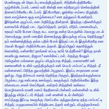
பெண்களுடன் தொடர்பு வைத்திருந்தார். சிற்றின்பத்திலேயே
மூழ்கிக்கிடப்பார். பணம் வரி கிஸ்தி என எந்நேரமும் செல்வத்தின்
நினைப்பிலேயே கிடப்பார். இப்போதோ, ஓடுகிற பாம்பை நிறுத்தி,
உலக வாழ்க்கை ஒரு வாழ்க்கையா? என தத்துவம் பேசுகிறார்.
இதென்ன குழப்பம், என அதிர்ந்து நின்றாள். இதற்கு பதிலளிக்கும்
வகையில் சித்தர் பாட ஆரம்பித்தார். நாடும், வீடும், மனைவியும்,
உறவும் உயிர் போன பிறகு கூட வராது என்ற பொருளில் அவரது பாடல்
அமைந்தது. நான் மனதில் நினைத்தது இவருக்கு எப்படி தெரிந்தது?
நம் எண்ணத்திற்கு தக்க பதில் போல் இந்தப் பாடல் இருக்கிறதே என
அவள் மேலும் அதிர்ச்சியடைந்தாள். இருப்பினும் சுதாரித்துக்
கொண்டு, மன்னரே! தாங்கள் எப்படி உயிர் பெற்றீர்கள்? இங்கு நான்
காண்பது கனவா, நிஜமா? எனக்கேட்டாள். அதற்கு மேலும்
அங்குள்ள மக்களை குழப்ப விரும்பாத சித்தர், மகாராணி! உன்
கணவனின் உடலில் புகுந்திருக்கும் என் பெயர் பாம்பாட்டி சித்தர். நீ
மன்னனைப் பிரிந்த துயரத்தில் அழுதாய். இறப்பு சாதாரண மான
ஒன்று. அது நிச்சயம் எனத் தெரிந்த பிறகும், இறந்தவர்களுக்காக
அழக்கூடாது என்பதை உனக்கும், உலகுக்கும் அறிவிக்கவே இந்த
விளையாடலைச் செய்தேன், என்றார்.சித்தரின் உண்மை
மொழிகளால் ராணி மனம் தேறினாள்.பின்னர் மன்னனின் உடலில்
இருந்து விடுபட்டார் சித்தர். மன் னனின் உடல் மீண்டும்
சாய்ந்தது.இப்படி உலகுக்கு அளப்பரிய தத்துவத்தை தந்த பாம்பாட்டி
சித்தர், மருதமலையில் சித்தியடைந்தார் என்றும், விருத்தாச்சலம்