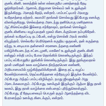
குண்டலினி. உலகத்தில் உள்ள எல்லாருமே பணத்தைத் தேடி
ஓடுகிறார்கள். ஆனால், நிஜமான செல்வம் உன் உடலுக்குள்
இருக்கிறது. அதைத் தேடு, என்றார். பாம்பாட்டியார் அவரது
உபதேசத்தை ஏற்றார். சுவாமி! தாங்கள் சொல்வது இப்போது எனக்கு
விளங்குகிறது. செல்வத்தை அடைந்து தனியொரு மனிதனாக
ஆட்சிசெய்வதில் இல்லாத சந்தோஷம், தாங்கள் சொல்லும்
குண்டலினியை எழுப்புவதன் மூலம் கிடைக்குமென நம்புகிறேன்.
தங்கள் உபதேசப்படி நடப்பேன், என்று சொல்லி அவர் காலில்
விழுந்தார். செல்வமே பெரிதெனக் கருதிய ஒருவன், தன் கருத்தை
ஏற்று, உடனடியாக தன்னைச் சரணடைந்ததை எண்ணி
மகிழ்ச்சியடைந்த சட்டைமுனி, மகனே! உடலுக்குள் குண்டலினி
என்னும் சக்தி பாம்பு போல தொங்கிக் கொண்டிருக்கும். இந்தப்
பாம்பு எப்போதுமே தூங்கிக் கொண்டிருக்கும். இது தூங்குவதால்
தான் மனிதன் உலக வாழ்க்கை நிரந்தரமென எண்ணி,
அறியாமையில் மூழ்கித்தவிக்கிறான். இதை தட்டி எழுப்ப
வேண்டுமானால், தெய்வசிந்தனை எந்நேரமும் இருக்க வேண்டும்.
அப்போது அந்தப் பாம்பு விழிக்கும். நமது ஜீவனுக்குள் அது
அடைக்கலமாகும். அப்போது, உனக்குள் இருக்கும் ஆத்மா இது தான்
உலகம், இது தான் வாழ்க்கை என்பதைப் புரிந்துகொள்ளும்.
அப்போது, நீ தேடியலையும் பொருள் தரும் ஆனந்தத்தை விட
பேரானந்தம் உனக்கு கிடைக்கும், என்றார்.