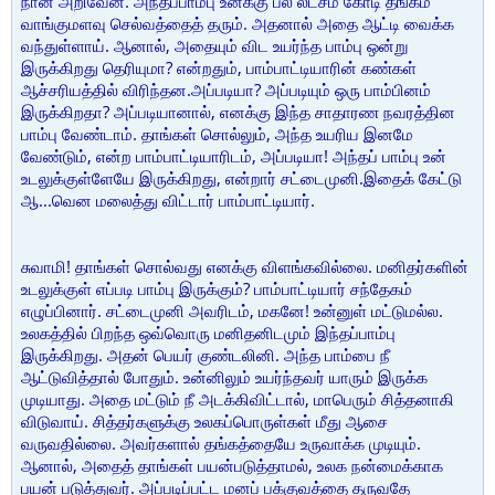
நான் அறிவேன். அந்தப்பாம்பு உனக்கு பல லட்சம் கோடி தங்கம்
வாங்குமளவு செல்வத்தைத் தரும். அதனால் அதை ஆட்டி வைக்க
வந்துள்ளாய். ஆனால், அதையும் விட உயர்ந்த பாம்பு ஒன்று
இருக்கிறது தெரியுமா? என்றதும், பாம்பாட்டியாரின் கண்கள்
ஆச்சரியத்தில் விரிந்தன.அப்படியா? அப்படியும் ஒரு பாம்பினம்
இருக்கிறதா? அப்படியானால், எனக்கு இந்த சாதாரண நவரத்தின
பாம்பு வேண்டாம். தாங்கள் சொல்லும், அந்த உயரிய இனமே
வேண்டும், என்ற பாம்பாட்டியாரிடம், அப்படியா! அந்தப் பாம்பு உன்
உடலுக்குள்ளேயே இருக்கிறது, என்றார் சட்டைமுனி.இதைக் கேட்டு
ஆ...வென மலைத்து விட்டார் பாம்பாட்டியார்.
சுவாமி! தாங்கள் சொல்வது எனக்கு விளங்கவில்லை. மனிதர்களின்
உடலுக்குள் எப்படி பாம்பு இருக்கும்? பாம்பாட்டியார் சந்தேகம்
எழுப்பினார். சட்டைமுனி அவரிடம், மகனே! உன்னுள் மட்டுமல்ல.
உலகத்தில் பிறந்த ஒவ்வொரு மனிதனிடமும் இந்தப்பாம்பு
இருக்கிறது. அதன் பெயர் குண்டலினி. அந்த பாம்பை நீ
ஆட்டுவித்தால் போதும். உன்னிலும் உயர்ந்தவர் யாரும் இருக்க
முடியாது. அதை மட்டும் நீ அடக்கிவிட்டால், மாபெரும் சித்தனாகி
விடுவாய். சித்தர்களுக்கு உலகப்பொருள்கள் மீது ஆசை
வருவதில்லை. அவர்களால் தங்கத்தையே உருவாக்க முடியும்.
ஆனால், அதைத் தாங்கள் பயன்படுத்தாமல், உலக நன்மைக்காக
பயன் படுத்துவர். அப்படிப்பட்ட மனப் பக்குவத்தை தருவதே