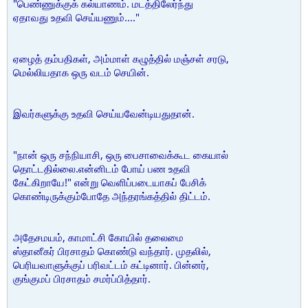
"பெண்ணுக்குக் கல்யாணம். மடத்திலேர்ந்து
ஏதாவது உதவி செய்யணும்...."
ஏழைத் தம்பதிகள், அம்மாள் கழுத்தில் மஞ்சள் சரடு,
மெல்லியதாக ஒரு வடம் செயின்.
இவர்களுக்கு உதவி செய்யவேன்டியதுதான்.
"நான் ஒரு சந்நியாசி, ஒரு பைசாவைக்கூட கையால்
தொட்டதில்லை.என்னிடம் போய் பண உதவி
கேட்கிறாயே!" என்று வெளிப்படையாகப் பேசிக்
கொண்டிருக்கும்போதே அந்தரங்கத்தில் திட்டம்.
அதேசமயம், காமாட்சி கோயில் தலைமை
ஸ்தானீகர் பிரசாதம் கொண்டு வந்தார். முதலில்,
பெரியவாளுக்குப் பரிவட்டம் கட்டினார். பின்னர்,
குங்குமப் பிரசாதம் சமர்ப்பித்தார்.