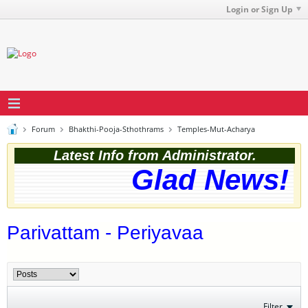
Login or Sign Up
Forum
Bhakthi-Pooja-Sthothrams
Temples-Mut-Acharya
Latest Info from Administrator.
Glad News! T
Parivattam - Periyavaa
Filter