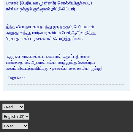
யாசகர் (பெரியவா முன்னரே சொல்லியிருந்தபடி)
எல்லோருக்கும் குங்குமம் இட்டுவிட்டார்.
இந்த லீலா நாடகம் நடந்து முடிந்ததும்,பெரியவாள்
எழுந்து வந்து, மார்வாடிகளிடம் பேசி,ஆசீர்வதித்து,
பிரசாதமாகப் பழங்களைக் கொடுத்தார்கள்.
"ஒரு பைசாவைக் கூட கையால் தொட்டதில்லை"
உண்மைதான். ஆனால் கல்யாணத்துக்கு வேண்டிய
பணம் கிடைத்துவிட்டது - தலைப்பாகை சாமியாருக்கு!
Tags:
None