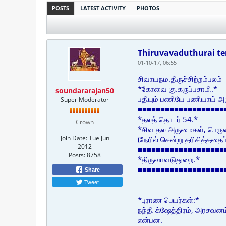
POSTS
LATEST ACTIVITY
PHOTOS
Thiruvavaduthurai t
01-10-17, 06:55
சிவாயநம.திருச்சிற்றம்பலம்
*கோவை கு.கருப்பசாமி.*
soundararajan50
பதியும் பணியே பணியாய் அர
Super Moderator
■■■■■■■■■■■■■■■■■■■
*தலத் தொடர் 54.*
Crown
*சிவ தல அருமைகள், பெரு
Join Date:
Tue Jun
(நேரில் சென்று தரிசித்ததைப்
2012
■■■■■■■■■■■■■■■■■■■
Posts:
8758
*திருவாவடுதுறை.*
■■■■■■■■■■■■■■■■■■■
Share
Tweet
*புராண பெயர்கள்:*
நந்தி க்ஷேத்திரம், அரசவனம்
என்பன.