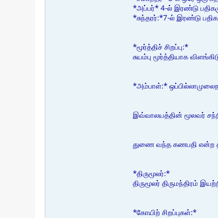
*அப்பர்* 4-ல் இரண்டு பதிகம
*சுந்தரர்:*7-ல் இரண்டு பதி
*மூர்த்திச் சிறப்பு:*
சுயம்பு மூர்த்தியாக விளங்க
*அம்பாள்:* ஒப்பில்லாமுலை
இவ்வாலயத்தின் மூலவர் சந்
துணை வந்த கணபதி என்ற திர
*திருமூலர்:*
திருமூலர் திருமந்திரம் இயற்
*கோயிற் சிறப்புகள்:*