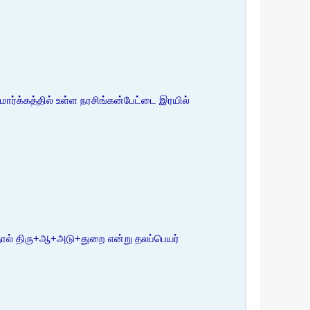
ர்க்கத்தில் உள்ள நரசிங்கன்பேட்டை இரயில்
தால் திரு+ஆ+அடு+துறை என்று தலப்பெயர்