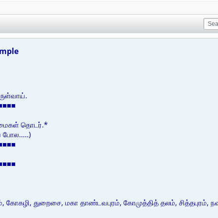
emple
ுள்வாய்.
■■■■
மைகள் தொடர்.*
 போல.....)
■■■■
■■■■
, கோகழி, துறைசை, மகா தாண்டவபுரம், கோமுத்தித் தலம், சித்தபுரம், நவகோட