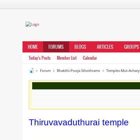
HOME
FORUMS
BLOGS
ARTICLES
GROUPS
Today's Posts
Member List
Calendar
Forum
Bhakthi-Pooja-Sthothrams
Temples-Mut-Achary
Thiruvavaduthurai temple