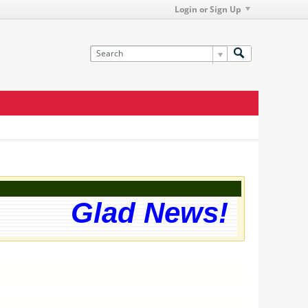
Login or Sign Up
Glad News! The web