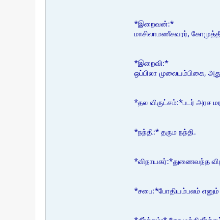
*இறைவன்:*
மாசிலாமணீசுவரர், கோமுத்தீச
*இறைவி:*
ஒப்பிலா முலையம்பிகை, அது
*தல விருட்சம்:*படர் அரச மர
*நந்தி:* தரும நந்தி.
*விநாயகர்:*துணைவந்த வி
*சபை:*போதியம்பலம் எனும்