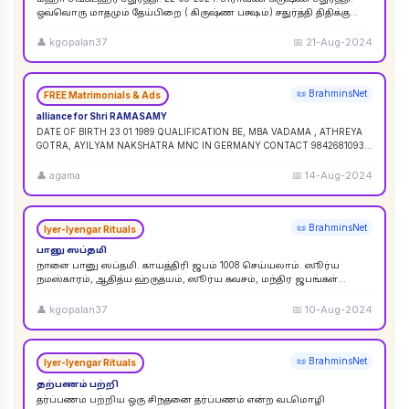
ஒவ்வொரு மாதமும் தேய்பிறை ( கிருஷ்ண பக்ஷம்) சதுர்த்தி திதிக்கு
ஸங்கட ஹர சதுர்த்தி எனப் பெயர். ஆனால
...
👤
kgopalan37
📅
21-Aug-2024
📜 BrahminsNet
FREE Matrimonials & Ads
alliance for Shri RAMASAMY
DATE OF BIRTH 23 01 1989 QUALIFICATION BE, MBA VADAMA , ATHREYA
GOTRA, AYILYAM NAKSHATRA MNC IN GERMANY CONTACT 9842681093 /
9840120854
...
👤
agama
📅
14-Aug-2024
📜 BrahminsNet
Iyer-Iyengar Rituals
பானு ஸப்தமி
நாளை பானு ஸப்தமி. காயத்திரி ஜபம் 1008 செய்யலாம். ஸூர்ய
நமஸ்காரம், ஆதித்ய ஹ்ருத்யம், ஸூர்ய கவசம், மந்திர ஜபங்கள்
செய்யலாம். இது ஸூர்ய கிரஹண புண்ய காலத்திற்கு ச
...
👤
kgopalan37
📅
10-Aug-2024
📜 BrahminsNet
Iyer-Iyengar Rituals
தற்பணம் பற்றி
தர்ப்பணம் பற்றிய ஒரு சிந்தனை தர்ப்பணம் என்ற வடமொழி