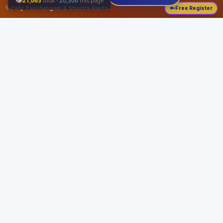
👁
21,063
·
20,306
total
this page
✨
Daily Panchangam & Shastra Alerts
🔑
Free Register
Share this:
About
Serving the Sri Vaishnava community since August 19, 1989 with authentic
Vedic knowledge, Dharma Sastram guides, Panchangam tools, and religious
services.
Quick Links
Home
Vedic Rituals
Divyadesams
Dharma Sastram
Panchangam