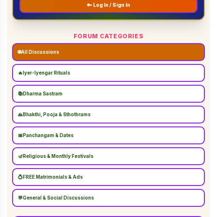
🔑 Log In / Sign In
FORUM CATEGORIES
🌐
All Discussions
🔥
Iyer-Iyengar Rituals
📚
Dharma Sastram
🙏
Bhakthi, Pooja & Sthothrams
📅
Panchangam & Dates
🪔
Religious & Monthly Festivals
💍
FREE Matrimonials & Ads
💬
General & Social Discussions