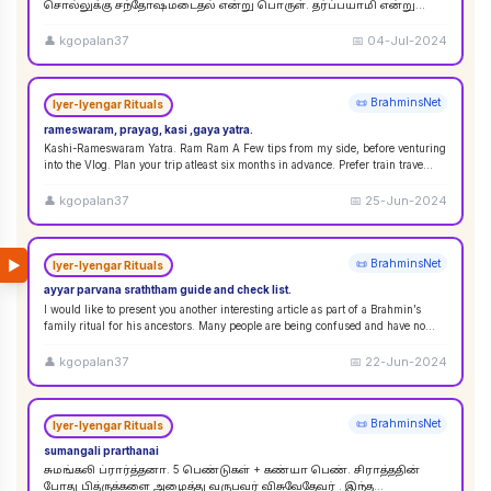
சொல்லுக்கு சந்தோஷமடைதல் என்று பொருள். தர்ப்பயாமி என்று
சொல்லும்பொழுது சந்தோஷமடையுங்கள் என்று பொருள்
கொள்ளலாம்
...
👤
kgopalan37
📅
04-Jul-2024
📜 BrahminsNet
Iyer-Iyengar Rituals
rameswaram, prayag, kasi ,gaya yatra.
Kashi-Rameswaram Yatra. Ram Ram A Few tips from my side, before venturing
into the Vlog. Plan your trip atleast six months in advance. Prefer train trave
...
👤
kgopalan37
📅
25-Jun-2024
▶
📜 BrahminsNet
Iyer-Iyengar Rituals
ayyar parvana sraththam guide and check list.
I would like to present you another interesting article as part of a Brahmin’s
family ritual for his ancestors. Many people are being confused and have no
idea
...
👤
kgopalan37
📅
22-Jun-2024
📜 BrahminsNet
Iyer-Iyengar Rituals
sumangali prarthanai
சுமங்கலி ப்ரார்த்தனா. 5 பெண்டுகள் + கண்யா பெண். சிராத்ததின்
போது பித்ருக்களை அழைத்து வருபவர் விசுவேதேவர் . இந்த