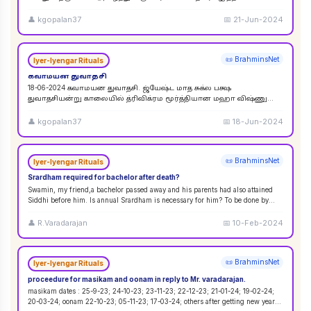
விசுவேதேவருக்கு சிராத்த தினத்தின் போது சாப்பாடு
...
👤
kgopalan37
📅
21-Jun-2024
📜 BrahminsNet
Iyer-Iyengar Rituals
கவாமயன துவாதசி
18-06-2024 கவாமயன துவாதசி. ஜ்யேஷ்ட மாத சுக்ல பக்ஷ
துவாதசியன்று காலையில் த்ரிவிக்ரம மூர்த்தியான மஹா விஷ்ணு
படத்தை துளசி, மல்லிகை பூ ஆகியவற்றால் பூஜை ஸஹஸ்ர நாமா
...
👤
kgopalan37
📅
18-Jun-2024
📜 BrahminsNet
Iyer-Iyengar Rituals
Srardham required for bachelor after death?
Swamin, my friend,a bachelor passed away and his parents had also attained
Siddhi before him. Is annual Srardham is necessary for him? To be done by
whom? Requ
...
👤
R.Varadarajan
📅
10-Feb-2024
📜 BrahminsNet
Iyer-Iyengar Rituals
proceedure for masikam and oonam in reply to Mr. varadarajan.
masikam dates : 25-9-23; 24-10-23; 23-11-23; 22-12-23; 21-01-24; 19-02-24;
20-03-24; oonam 22-10-23; 05-11-23; 17-03-24; others after getting new year
...