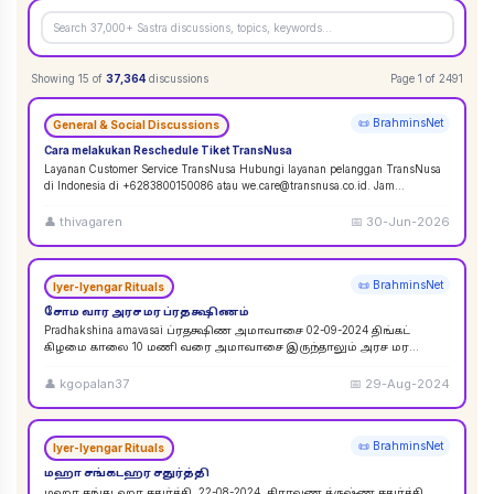
Showing
15
of
37,364
discussions
Page
1
of
2491
📜 BrahminsNet
General & Social Discussions
Cara melakukan Reschedule Tiket TransNusa
Layanan Customer Service TransNusa Hubungi layanan pelanggan TransNusa
di Indonesia di +6283800150086 atau we.care@transnusa.co.id. Jam
operasional: 09:00 - 17:
...
👤
thivagaren
📅
30-Jun-2026
📜 BrahminsNet
Iyer-Iyengar Rituals
சோம வார அரச மர ப்ரதக்ஷிணம்
Pradhakshina amavasai ப்ரதக்ஷிண அமாவாசை 02-09-2024 திங்கட்
கிழமை காலை 10 மணி வரை அமாவாசை இருந்தாலும் அரச மர
ப்ரதக்ஷிணம் செய்யலாம். 02-09-2024 அமாவாசை முழுவத
...
👤
kgopalan37
📅
29-Aug-2024
📜 BrahminsNet
Iyer-Iyengar Rituals
மஹா சங்கடஹர சதுர்த்தி
மஹா சங்கடஹர சதுர்த்தி. 22-08-2024. சிராவண க்ருஷ்ண சதுர்த்தி.