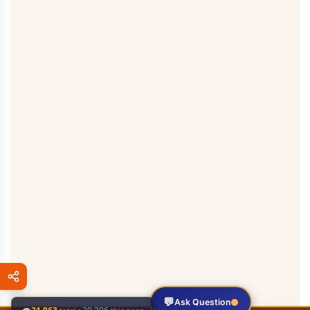
💬
Ask Question