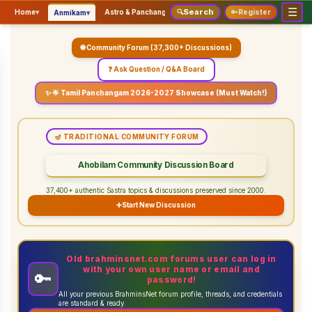
☰
Search
▾
▾
▾
Home
▾
Astro & Panchangam
🔍
Vaidhikam & Sastram
🔑
Register
Servic
Anmikam
🌐 Community Forum (37,300+ Discussions)
❓ Ask Question / Q&A Board
✨ 🌟 Tamil Panchangam 2026-2027 Showcase (Must Watch!)
🪔 TRADITIONAL COMMUNITY FORUM
Ahobilam Community Discussion Board
37,400+ authentic Sastra topics & discussions preserved since 2000.
➕
Start New Discussion
Old brahminsnet.com forums user can log in
with your own user name or email and
🔑
password!
All your previous BrahminsNet forum profile, threads, and credentials
are standard & ready.