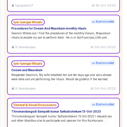
👤
kgopalan37
📅
18-Oct-2023
📜 BrahminsNet
Iyer-Iyengar Rituals
Procedures for Oonam And Maasikam monthly rituals
Swamin Where can I find the procedures of the monthly Oonam, Msaasikam
rituals to enable my son to perform them. He is in SanFrancisco,USA and
second son in Sin
...
👤
R.Varadarajan
📅
09-Oct-2023
📜 BrahminsNet
Iyer-Iyengar Rituals
Oonam and Maasikam
Respected Swamins, ​​​​​​My wife breathed her last ten days ago and sons abroad
were here and are performing the rituals. Would be grateful if the learned
Swami
...
👤
R.Varadarajan
📅
04-Oct-2023
📜 BrahminsNet
General & Social Discussions
Thirumandangudi Sampath kumar Sathabishekam 13-Oct-2023
Thirumandangudi Sampath kumar Sathabishekam 13-Oct-2023 I request you
and other bhakthas also to participate and sponsor for this Kainkaryam.
Ramanujavipra D
...