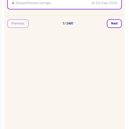
👤
SampathKumar Iyengar
📅
24-Sep-2023
Previous
1
/
2491
Next