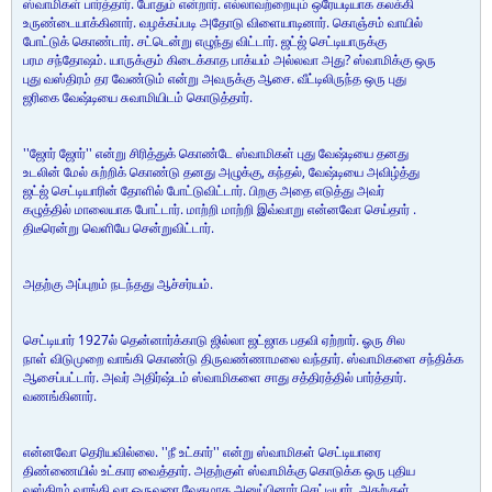
ஸ்வாமிகள் பார்த்தார். போதும் என்றார். எல்லாவற்றையும் ஒரேயடியாக கலக்கி
உருண்டையாக்கினார். வழக்கப்படி அதோடு விளையாடினார். கொஞ்சம் வாயில்
போட்டுக் கொண்டார். சட்டென்று எழுந்து விட்டார். ஜட்ஜ் செட்டியாருக்கு
பரம சந்தோஷம். யாருக்கும் கிடைக்காத பாக்யம் அல்லவா அது? ஸ்வாமிக்கு ஒரு
புது வஸ்திரம் தர வேண்டும் என்று அவருக்கு ஆசை. வீட்டிலிருந்த ஒரு புது
ஜரிகை வேஷ்டியை சுவாமியிடம் கொடுத்தார்.
''ஜோர் ஜோர்'' என்று சிரித்துக் கொண்டே ஸ்வாமிகள் புது வேஷ்டியை தனது
உடலின் மேல் சுற்றிக் கொண்டு தனது அழுக்கு, கந்தல், வேஷ்டியை அவிழ்த்து
ஜட்ஜ் செட்டியாரின் தோளில் போட்டுவிட்டார். பிறகு அதை எடுத்து அவர்
கழுத்தில் மாலையாக போட்டார். மாற்றி மாற்றி இவ்வாறு என்னவோ செய்தார் .
திடீரென்று வெளியே சென்றுவிட்டார்.
அதற்கு அப்புறம் நடந்தது ஆச்சர்யம்.
செட்டியார் 1927ல் தென்னார்க்காடு ஜில்லா ஜட்ஜாக பதவி ஏற்றார். ஓரு சில
நாள் விடுமுறை வாங்கி கொண்டு திருவண்ணாமலை வந்தார். ஸ்வாமிகளை சந்திக்க
ஆசைப்பட்டார். அவர் அதிர்ஷ்டம் ஸ்வாமிகளை சாது சத்திரத்தில் பார்த்தார்.
வணங்கினார்.
என்னவோ தெரியவில்லை. ''நீ உட்கார்'' என்று ஸ்வாமிகள் செட்டியாரை
திண்ணையில் உட்கார வைத்தார். அதற்குள் ஸ்வாமிக்கு கொடுக்க ஒரு புதிய
வஸ்திரம் வாங்கி வர ஒருவரை வேகமாக அனுப்பினார் செட்டியார். அதற்குள்