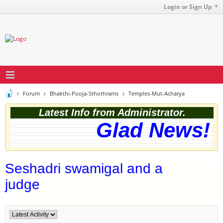
Login or Sign Up
Forum
Bhakthi-Pooja-Sthothrams
Temples-Mut-Acharya
Latest Info from Administrator.
Glad News! T
Seshadri swamigal and a
judge