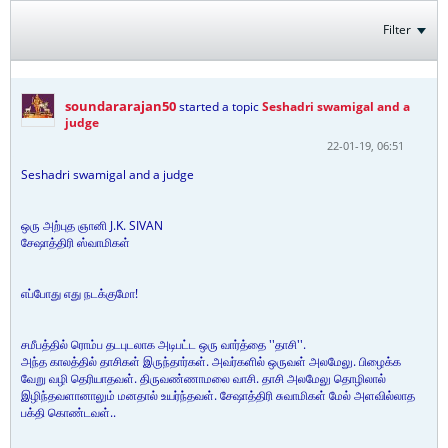
Filter
soundararajan50
started a topic
Seshadri swamigal and a
judge
22-01-19, 06:51
Seshadri swamigal and a judge
ஒரு அற்புத ஞானி J.K. SIVAN
சேஷாத்திரி ஸ்வாமிகள்
எப்போது எது நடக்குமோ!
சமீபத்தில் ரொம்ப தடபுடலாக அடிபட்ட ஒரு வார்த்தை ''தாசி''.
அந்த காலத்தில் தாசிகள் இருந்தார்கள். அவர்களில் ஒருவள் அலமேலு. பிழைக்க
வேறு வழி தெரியாதவள். திருவண்ணாமலை வாசி. தாசி அலமேலு தொழிலால்
இழிந்தவளானாலும் மனதால் உயர்ந்தவள். சேஷாத்திரி சுவாமிகள் மேல் அளவில்லாத
பக்தி கொண்டவள்..