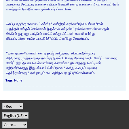
பலதடவை செட்டியார் கைகளை நீட்டச் சொல்லி தனது கைகளை அவர் கைகள் மேல்
வைத்து ஸ்பரிச தீக்ஷை வழங்கினார் ஸ்வாமிகள்.
செட்டியாருக்கு கவலை. '' சீக்கிரம் வஸ்திரம் வரவேண்டுமே. ஸ்வாமிகள்
அதற்குள் எங்கும் செல்லாமல் இருக்கவேண்டுமே'' நல்லவேளை. போன ஆள்
சீக்கிரம் ஒரு புது வஸ்திரம் வாங்கி வந்து விட்டான். சுவாமி பார்த்து
விட்டார். அதை தாமே வாங்கி இடுப்பில் அணிந்து கொண்டார்.
''நான் புண்ணிய சாலி'' என்று ஜட்ஜ் மகிழ்ந்தார். கிராமத்தில் ஒய்வு
விடுமுறை முடிந்த பிறகு பதவிக்கு திரும்பியபோது அவரை பெரிய கோர்ட்டான ஹை
கோர்ட் நீதிபதியாக வெள்ளைக்கார அரசாங்கம் நியமித்தது. செட்டியார்
எதிர்பார்க்காதது இது. ஸ்வாமியின் பிரபாவம் என்று அவரும் அவரை
தெரிந்தவர்களும் ஏன் நாமும் கூட சந்தேகமற ஒப்புக்கொள்ளலாம்.
Tags:
None