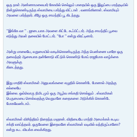
ஒரு நாள் அண்ணாமலையார் கோவில் செல்லும் பாதையில் ஒரு இலுப்பை மரத்தடியில்
நின்றுகொண்டிருந்த ஸ்வாமியை பார்த்து விட்டாள் . வணங்கினாள். ஸ்வாமியும்
அவளை பார்த்தார். கீழே ஒரு சாமந்திப் பூ கிடந்தது.
''இங்கே வா '' . ஜாடையாக அவளை கிட்டே கூப்பிட்டார். அந்த சாமந்திப் பூவை
எடுத்து அவள் தலையில் போட்டார். ''போ '' என்று விரட்டினார்.
அன்று மாலையே, வறுமையில் வாடிக்கொண்டிருந்த அந்த பெண்ணை யாரோ ஒரு
தனவந்தர் ஆசையாக தன்னோடு வீட்டுக் கொண்டு போய் ராஜபோக வாழ்க்கை
அவளுக்கு
கிடைத்தது.
இது மாதிரி ஸ்வாமிகள் அனுபவங்களை எழுதிக் கொண்டே போனால் அதற்கு
எல்லையே
இல்லை. ஒவ்வொரு நிமிடமும் ஒரு அபூர்வ சங்கதி சொல்லும் . ஸ்வாமிகள்
பெருமையை சொல்வதற்கு வெறுமனே கதைகளை அடுக்கிக் கொண்டே
போகவேண்டாம்.
ஸ்வாமிகள் விசித்திரம் நிறைந்த மஹான். விதியையே மாற்றி அமைக்கக் கூடிய
சக்தி வாய்ந்தவர். ஒருவேளை இறைவனே ஸ்வாமிகள் வடிவில் வந்திருப்பானோ?
என்று கூட வியக்க வைக்கிறது.