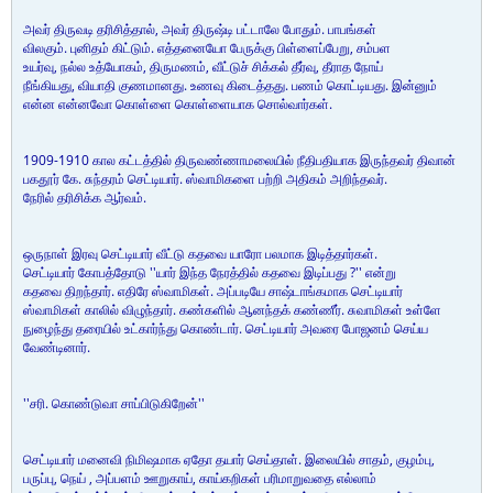
அவர் திருவடி தரிசித்தால், அவர் திருஷ்டி பட்டாலே போதும். பாபங்கள்
விலகும். புனிதம் கிட்டும். எத்தனையோ பேருக்கு பிள்ளைப்பேறு, சம்பள
உயர்வு, நல்ல உத்யோகம், திருமணம், வீட்டுச் சிக்கல் தீர்வு, தீராத நோய்
நீங்கியது, வியாதி குணமானது. உணவு கிடைத்தது. பணம் கொட்டியது. இன்னும்
என்ன என்னவோ கொள்ளை கொள்ளையாக சொல்வார்கள்.
1909-1910 கால கட்டத்தில் திருவண்ணாமலையில் நீதிபதியாக இருந்தவர் திவான்
பகதூர் கே. சுந்தரம் செட்டியார். ஸ்வாமிகளை பற்றி அதிகம் அறிந்தவர்.
நேரில் தரிசிக்க ஆர்வம்.
ஒருநாள் இரவு செட்டியார் வீட்டு கதவை யாரோ பலமாக இடித்தார்கள்.
செட்டியார் கோபத்தோடு ''யார் இந்த நேரத்தில் கதவை இடிப்பது ?'' என்று
கதவை திறந்தார். எதிரே ஸ்வாமிகள். அப்படியே சாஷ்டாங்கமாக செட்டியார்
ஸ்வாமிகள் காலில் விழுந்தார். கண்களில் ஆனந்தக் கண்ணீர். சுவாமிகள் உள்ளே
நுழைந்து தரையில் உட்கார்ந்து கொண்டார். செட்டியார் அவரை போஜனம் செய்ய
வேண்டினார்.
''சரி. கொண்டுவா சாப்பிடுகிறேன்''
செட்டியார் மனைவி நிமிஷமாக ஏதோ தயார் செய்தாள். இலையில் சாதம், குழம்பு,
பருப்பு, நெய் , அப்பளம் ஊறுகாய், காய்கறிகள் பரிமாறுவதை எல்லாம்