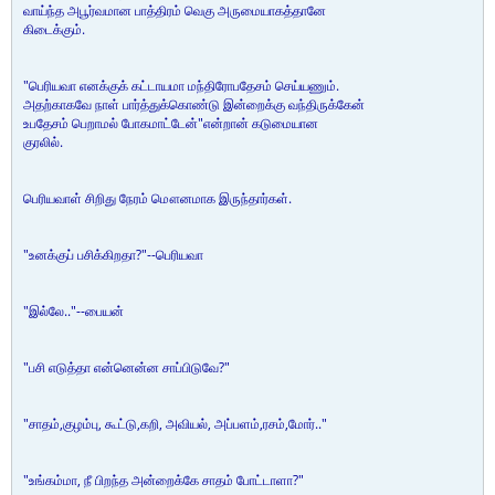
வாய்ந்த அபூர்வமான பாத்திரம் வெகு அருமையாகத்தானே
கிடைக்கும்.
"பெரியவா எனக்குக் கட்டாயமா மந்திரோபதேசம் செய்யணும்.
அதற்காகவே நாள் பார்த்துக்கொண்டு இன்றைக்கு வந்திருக்கேன்
உபதேசம் பெறாமல் போகமாட்டேன்"என்றான் கடுமையான
குரலில்.
பெரியவாள் சிறிது நேரம் மௌனமாக இருந்தார்கள்.
"உனக்குப் பசிக்கிறதா?"--பெரியவா
"இல்லே.."--பையன்
"பசி எடுத்தா என்னென்ன சாப்பிடுவே?"
"சாதம்,குழம்பு, கூட்டு,கறி, அவியல், அப்பளம்,ரசம்,மோர்.."
"உங்கம்மா, நீ பிறந்த அன்றைக்கே சாதம் போட்டாளா?"