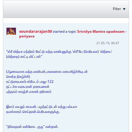
Filter
soundararajan50
started a topic
Srividya Mantra upadesam -
periyava
21-05-19, 06:47
"ஸ்ரீ வித்யா மந்திரம் கேட்டு வந்த வாலிபனுக்கு 'ஸ்ரீ'யே (பெரியவா) 'வித்யை'
(வித்தை) காட்டி விட்டாள்"
(ஆணவமாக வந்த வாலிபன்,பாலகனாக மனமகிழ்ச்சியுடன்
சென்ற நிகழ்ச்சி)
கட்டுரையாளர்-ஸ்ரீமடம் பாலு-122
தட்டச்சு-வரகூரான் நாராயணன்
புத்தகம்-காஞ்சி மகான் தரிசனம்
இளம் வயதுப் பையன். பழத்தட்டுடன் வந்து பவ்யமா
நமஸ்காரம் செய்தான்.பெரியவாளுக்கு.
"நீங்கதான் என்னோட குரு" என்றான்.