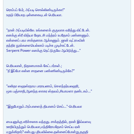
ரொம்பப் பேர், அப்படி சொல்லிண்டிருக்கா!"
உதடு பிரியாத புன்னகையுடன் பெரியவா.
"நான் அப்படியில்லே. உங்களைக் குருவாக வரித்து விட்டேன்.
எனக்கு ஸ்ரீ வித்யா ஷோடசி மந்த்ரம் உபதேசம் பண்ணணும்.
என்னைப் பரம சாக்தனாக ஆக்கணும். ஜான் வுட்ராஃபின்
தந்திர நூல்களையெல்லாம் படிச்சு முடிச்சுட்டேன்.
Serpent Power எனக்கு நெட்டுருவே ஆயிடுத்து..."
பெரியவாள், நிதானமாகக் கேட்டார்கள்.;
"நீ இப்போ என்ன சாதனை பண்ணிண்டிருக்கே?"
"லலிதா ஸஹஸ்ரநாம பாராயணம், சௌந்தர்யலஹரி,
மூக பஞ்சசதி,ஆனந்த ஸாகர ஸ்தவம்,சியாமளா தண்டகம்..."
"இதுபோறும்.அம்பாளைத் தியானம் செய்..."-பெரியவா
பையனுக்கு எரிச்சலாக வந்தது. சாக்தத்தில், தான் இவ்வளவு
ஊறியிருந்தும் பெரியவா,மந்திரோபதேசம் செய்ய ஏன்
மறுக்கிறார்? என்பது புரியவில்லை.தன்னைப்போன்று,தகுதி