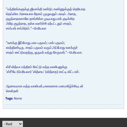
"மந்திரங்களுக்கு ஜீவசக்தி உண்டு; கண்ணுக்குத் தெரியாத
தெய்விக அலையாக தேகம் முழுவதும் பரவும். அதை,
குழந்தைகளாலே தாங்கிக்க முடியாது.பால் குடிக்கிற
அதே குழந்தை, தக்க வளர்ச்சி ஏற்பட்டதும் சாதம்,
சாம்பார் சாப்பிடும்."--பெரியவா
"உனக்கு இப்போது பால பருவம்; பால் பருவம்;
காத்திண்டிரு. சாதப் பருவம் வரும்.அப்போது உனக்குச்
சாதம் ஊட்டுவதற்கு, ஒருவர் வந்து சேருவார்."--பெரியவா.
ஸ்ரீ வித்யா மந்திரம் கேட்டு வந்த வாலிபனுக்கு
'ஸ்ரீ'யே (பெரியவா) 'வித்யை' (வித்தை) காட்டி விட்டாள்.
ஆணவமாக வந்த வாலிபன்,பாலகனாக மனமகிழ்ச்சியுடன்
சென்றன்
Tags:
None