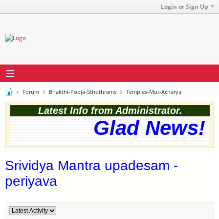
Login or Sign Up
Forum
Bhakthi-Pooja-Sthothrams
Temples-Mut-Acharya
Latest Info from Administrator.
Glad News! T
Srividya Mantra upadesam -
periyava