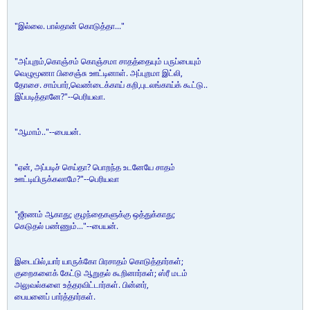
"இல்லை. பால்தான் கொடுத்தா..."
"அப்புறம்,கொஞ்சம் கொஞ்சமா சாதத்தையும் பருப்பையும்
வெழுமூணா பிசைஞ்சு ஊட்டினாள். அப்புறமா இட்லி,
தோசை. சாம்பார்,வெண்டைக்காய் கறி,புடலங்காய்க் கூட்டு..
இப்படித்தானே?"--பெரியவா.
"ஆமாம்.."--பையன்.
"ஏன், அப்படிச் செய்தா? பொறந்த உடனேயே சாதம்
ஊட்டியிருக்கலாமே?"--பெரியவா
"ஜீரணம் ஆகாது; குழந்தைகளுக்கு ஒத்துக்காது;
கெடுதல் பண்ணும்..."--பையன்.
இடையில்,யார் யாருக்கோ பிரசாதம் கொடுத்தார்கள்;
குறைகளைக் கேட்டு ஆறுதல் கூறினார்கள்; ஸ்ரீ மடம்
அலுவல்களை உத்தரவிட்டார்கள். பின்னர்,
பையனைப் பார்த்தார்கள்.