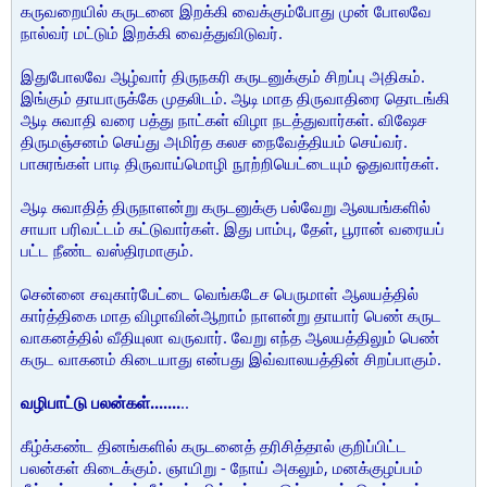
கருவறையில் கருடனை இறக்கி வைக்கும்போது முன் போலவே
நால்வர் மட்டும் இறக்கி வைத்துவிடுவர்.
இதுபோலவே ஆழ்வார் திருநகரி கருடனுக்கும் சிறப்பு அதிகம்.
இங்கும் தாயாருக்கே முதலிடம். ஆடி மாத திருவாதிரை தொடங்கி
ஆடி சுவாதி வரை பத்து நாட்கள் விழா நடத்துவார்கள். விஷேச
திருமஞ்சனம் செய்து அமிர்த கலச நைவேத்தியம் செய்வர்.
பாசுரங்கள் பாடி திருவாய்மொழி நூற்றியெட்டையும் ஓதுவார்கள்.
ஆடி சுவாதித் திருநாளன்று கருடனுக்கு பல்வேறு ஆலயங்களில்
சாயா பரிவட்டம் கட்டுவார்கள். இது பாம்பு, தேள், பூரான் வரையப்
பட்ட நீண்ட வஸ்திரமாகும்.
சென்னை சவுகார்பேட்டை வெங்கடேச பெருமாள் ஆலயத்தில்
கார்த்திகை மாத விழாவின்ஆறாம் நாளன்று தாயார் பெண் கருட
வாகனத்தில் வீதியுலா வருவார். வேறு எந்த ஆலயத்திலும் பெண்
கருட வாகனம் கிடையாது என்பது இவ்வாலயத்தின் சிறப்பாகும்.
வழிபாட்டு பலன்கள்.......
..
கீழ்க்கண்ட தினங்களில் கருடனைத் தரிசித்தால் குறிப்பிட்ட
பலன்கள் கிடைக்கும். ஞாயிறு - நோய் அகலும், மனக்குழப்பம்