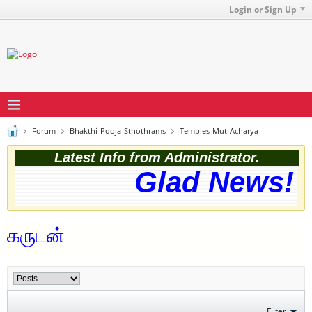
Login or Sign Up
Forum
Bhakthi-Pooja-Sthothrams
Temples-Mut-Acharya
Latest Info from Administrator.
Glad News! T
கருடன்
Filter