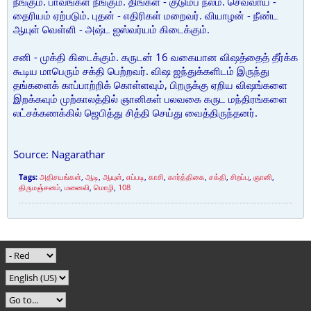
நீங்கும். பாவங்கள் நீங்கும். திங்கள் - குடும்ப நலம். செவ்வாய் -
தைரியம் ஏற்படும். புதன் - எதிரிகள் மறைவர். வியாழன் - நீண்ட
ஆயுள் வெள்ளி - அஷ்ட ஐஸ்வர்யம் கிடைக்கும்.
சனி - முக்தி கிடைக்கும். கருடன் 16 வகையான விஷத்தைத் தீர்க்க
கூடிய மாபெரும் சக்தி பெற்றவர். விஷ ஜந்துக்களிடம் இருந்து
தங்களைக் காப்பாற்றிக் கொள்ளவும், பிறருக்கு ஏறிய விஷங்களை
இறக்கவும் முற்காலத்தில் ஞானிகள் பலவகை கருட மந்திரங்களை
லட்சக்கணக்கில் ஜெபித்து சித்தி செய்து வைத்திருந்தனர்.
Source: Nagarathar
Tags:
அதிசயங்கள்
,
ஆடி
,
ஆயுள்
,
எப்படி
,
காசி
,
கார்த்திகை
,
சக்தி
,
சிறப்பு
,
ஞானி
,
திருமஞ்சனம்
,
மனைவி
,
மொழி
,
108