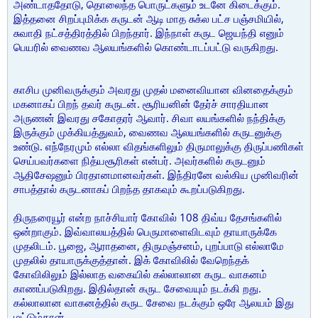
அண்டாததோடு, தொலைந்த பொருட்களும் உடனே கிடைக்கும்.
இத்தனை சிறப்புமிக்க கருடன் ஆடி மாத சுக்ல பட்ச பஞ்சமியில்,
சுவாதி நட்சத்திரத்தில் பிறந்தார். இந்நாள் கருட ஜெயந்தி எனும்
பெயரில் வைணவ ஆலயங்களில் கொண்டாடப்பட்டு வருகிறது.
காசிப முனிவருக்கும் அவரது முதல் மனைவியான வினதைக்கும்
மகனாகப் பிறந் தவர் கருடன். சூரியனின் தேர்ச் சாரதியான
அருணன் இவரது சகோதரர் ஆவார். சிவா லயங்களில் நந்திக்கு
இருக்கும் முக்கியத்துவம், வைணவ ஆலயங்களில் கருடனுக்கு
உண்டு. எந்நேரமும் எல்லா விதங்களிலும் திருமாலுக்கு திருப்பணிகள்
செய்பவர்களை நித்யசூரிகள் என்பர். அவர்களில் கருடனும்
ஆதிசேஷனும் பிரதானமானவர்கள். இந்திரனே வல்கிய முனிவரின்
சாபத்தால் கருடனாகப் பிறந்த தாகவும் கூறப்படுகிறது.
திருநரையூர் என்ற நாச்சியார் கோவில் 108 திவ்ய தேசங்களில்
ஒன்றாகும். இவ்வாலயத்தில் பெருமாளைவிடவும் தாயாருக்கே
முதலிடம். பூஜை, ஆராதனை, திருமஞ்சனம், புறப்பாடு எல்லாமே
முதலில் தாயாருக்குத்தான். இக் கோவிலில் வேறெந்தக்
கோவிலிலும் இல்லாத வகையில் கல்லாலான கருட வாகனம்
காணப்படுகிறது. இதில்தான் கருட சேவையும் நடக்கி றது.
கல்லாலான வாகனத்தில் கருட சேவை நடக்கும் ஒரே ஆலயம் இது
மட்டும்தான்.