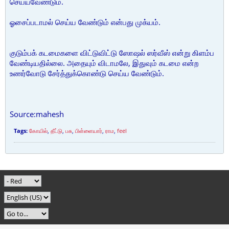
செய்யவேண்டும்.
ஓசைப்படாமல் செய்ய வேண்டும் என்பது முக்யம்.
குடும்பக் கடமைகளை விட்டுவிட்டு ஸோஷல் ஸர்வீஸ் என்று கிளம்ப
வேண்டியதில்லை. அதையும் விடாமலே, இதுவும் கடமை என்ற
உணர்வோடு சேர்த்துக்கொண்டு செய்ய வேண்டும்.
Source:mahesh
Tags:
கோயில்
,
தீட்டு
,
பசு
,
பிள்ளையார்
,
ராம
,
feel