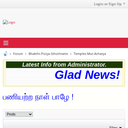
Login or Sign Up
Forum
Bhakthi-Pooja-Sthothrams
Temples-Mut-Acharya
Latest Info from Administrator.
Glad News! T
பணியற்ற நாள் பாழே !
Filter