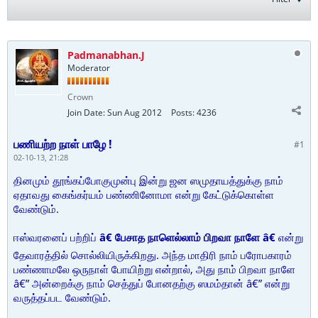
Padmanabhan.J
Moderator
Crown
Join Date:
Sun Aug 2012
Posts:
4236
பணியற்ற நாள் பாழே !
#1
02-10-13, 21:28
தினமும் தூங்கப்போகுமுன்பு இன்று ஜன ஸமுதாயத்துக்கு நாம்
ஏதாவது கைங்கர்யம் பண்ணினோமா என்று கேட்டுக்கொள்ள
வேண்டும்.
ஈஸ்வரனைப் பற்றிப்
â€ பேசாத நாளெல்லாம் பிறவா நாளே â€
என்று
தேவாரத்தில் சொல்லியிருக்கிறது. அந்த மாதிரி நாம் பரோபகாரம்
பண்ணாமலே ஒருநாள் போயிற்று என்றால், அது நாம் பிறவா நாளே
â€” அன்றைக்கு நாம் செத்துப் போனதற்கு ஸமம்தான் â€” என்று
வருத்தப்பட வேண்டும்.