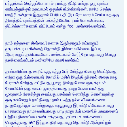
பந்துக்கள் செத்துப்போனால் நமக்கு தீட்டு என்று, ஒரு புண்ய
கார்யத்துக்கும் உதவாமல் ஒதுக்கிவிடுகிறார்கள். நாமே செத்த
மாதிரி என்றால் இதுதான் பெரிய தீட்டு; பரோபகாரம் செய்யாத ஒரு
தினத்தில் புண்யத்தின் பக்கத்திலேயே நாம் போகவில்லை,
தீட்டுக்காரர்களாகி விட்டோம் என்று feel பண்ணவேண்டும்.
நாம் எத்தனை சின்னவர்களாக இருந்தாலும் நம்மாலும்
முடியக்கூடிய சின்னத் தொண்டு இல்லாமலில்லை. இப்படி
அவரவரும் தனியாகவோ, ஸங்கமாகச் சேர்ந்தோ ஏதாவது பொது
நலக்கைங்கர்யம் பண்ணியே ஆகவேண்டும்.
தண்ணீரில்லாத ஊரில் ஒரு பத்து பேர் சேர்ந்து கிணறு வெட்டுவது;
ஏதோ ஒரு பிள்ளையார் கோயில் மதில் இடிந்திருந்தால் அதை நாலு
பேராகச் சேர்ந்து கட்டுவது;பூஜை நின்று போன ஒரு க்ராமக்
கோயிலில் ஒரு காலப் பூஜைக்காவது நாலு பேரை யாசித்து
மூலதனம் சேகரித்து வைப்பது;பசுக்கள் சொறிந்து கொள்வதற்கு
ஒரு கல்லேனும் நாட்டுவது; நாம் படித்த நல்ல விஷயங்களை
நாலுபேருக்குச் சொல்லுவது, எழுதுவது இரண்டு ஸ்லோகமாவது
பாசுரமாவது நாமாவளியாவது பாடி நாலு பேர் மனஸில் பகவானைப்
பற்றிய நினைப்பை உண்டாக்குவது; குப்பை கூளங்களைப்
பெருக்குவது â€” இந்தமாதிரி ஏதாவது தொண்டு அன்றன்றும்