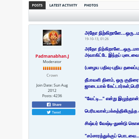
POSTS
LATEST ACTIVITY
PHOTOS
அதோ நிற்கிறாளே...ஒரு..
19-10-13, 01:26
அதோ நிற்கிறாளே...ஒரு..மா
அவாகிட்டே இந்தப் புடைவ
Padmanabhan.J
Moderator
(பழைய பதிவு-புதிய தலைப்பு
Crown
தீபாவளி தினம், ஒரு குதிரை
Join Date:
Sun Aug
ஜாடையால் கேட்டார்கள்,பெர
2012
Posts:
4236
"வேட்டி..." என்று இழுத்தான
Share
பெரியவாள்,பக்கத்திலிருந்த
Tweet
சிஷ்யர் வேஷ்டி-துண்டு கொ
"சம்சாரத்துக்குப் பொடவை..