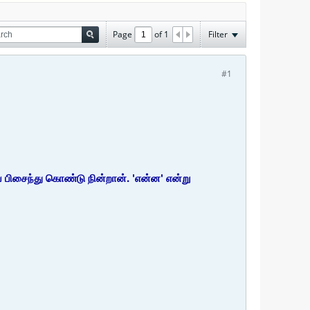
Page
of
1
Filter
#1
் பிசைந்து கொண்டு நின்றான். 'என்ன' என்று