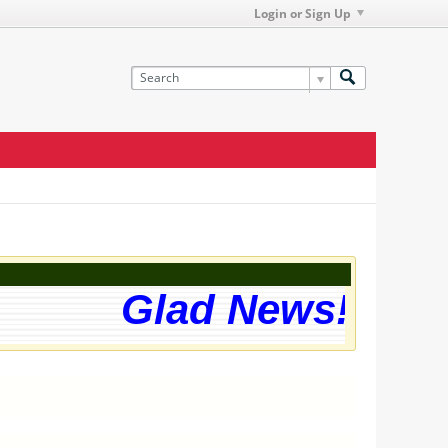
Login or Sign Up
Glad News! The w