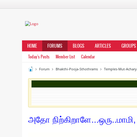
HOME
FORUMS
BLOGS
ARTICLES
GROUPS
Today's Posts
Member List
Calendar
Forum
Bhakthi-Pooja-Sthothrams
Temples-Mut-Achary
அதோ நிற்கிறாளே...ஒரு..மாமி