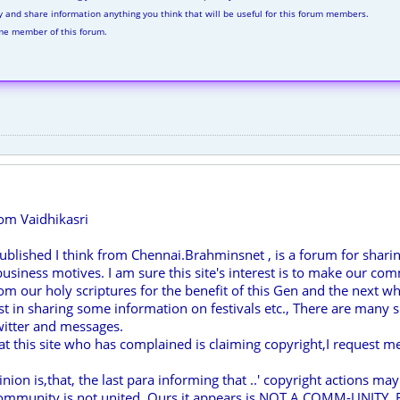
ly and share information anything you think that will be useful for this forum members.
me member of this forum.
rom Vaidhikasri
 published I think from Chennai.Brahminsnet , is a forum for sh
iness motives. I am sure this site's interest is to make our comm
om our holy scriptures for the benefit of this Gen and the next
st in sharing some information on festivals etc., There are many 
witter and messages.
t this site who has complained is claiming copyright,I request m
n is,that, the last para informing that ..' copyright actions may be
mmunity is not united. Ours it appears,is NOT A COMM-UNITY,