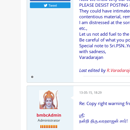
PLEASE DESIST POSTING 
Tweet
They could have intimate
contentious material, rem
I am distressed at the so
etc.,
Let us not add fuel to the 
Be careful of what you po
Special note to Sri.PSN..Y
with sadness,
Varadarajan
Last edited by
R.Varadara
13-05-15, 18:29
Re: Copy right warning f
ஶ்ரீ:
bmbcAdmin
Administrator
நன்றி திரு.வரதராஜன் சார்!