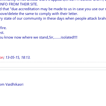
INFO FROM THEIR SITE.
d that "due accreditation may be made to us in case you use our 
ove/delete the same to comply with their letter.
rry state of our community in these days when people attack brahm
fire.
st.
ou know now where we stand,Sir,.......isolated!!!!
jan
;
13-05-15, 18:13
.
rom Vaidhikasri