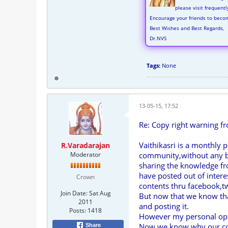
please visit frequent
Encourage your friends to beco
Best Wishes and Best Regards,
Dr.NVS
Tags:
None
13-05-15, 17:52
Re: Copy right warning f
Vaithikasri is a monthly
R.Varadarajan
Moderator
community,without any bus
sharing the knowledge fr
have posted out of intere
Crown
contents thru facebook,t
Join Date:
Sat Aug
But now that we know tha
2011
and posting it.
Posts:
1418
However my personal opinio
Now we know why our co
Share