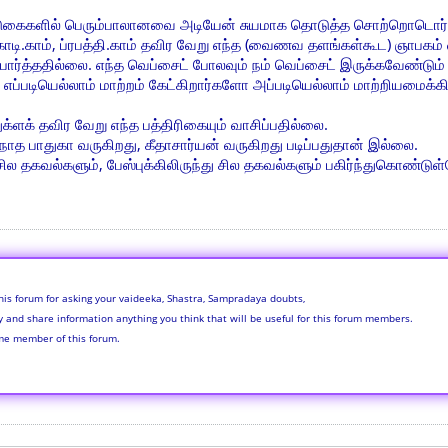
கைகளில் பெரும்பாலானவை அடியேன் சுயமாக தொடுத்த சொற்றொடொர்கள
மகோடி.காம், ப்ரபத்தி.காம் தவிர வேறு எந்த (வைணவ தளங்கள்கூட) ஞாபகம
ர்த்ததில்லை. எந்த வெப்சைட் போலவும் நம் வெப்சைட் இருக்கவேண்டும்
 எப்படியெல்லாம் மாற்றம் கேட்கிறார்களோ அப்படியெல்லாம் மாற்றியமைக்க
க்ளக் தவிர வேறு எந்த பத்திரிகையும் வாசிப்பதில்லை.
நாத பாதுகா வருகிறது, கீதாசார்யன் வருகிறது படிப்பதுதான் இல்லை.
ல தகவல்களும், பேஸ்புக்கிலிருந்து சில தகவல்களும் பகிர்ந்துகொண்டுள
his forum for asking your vaideeka, Shastra, Sampradaya doubts,
ly and share information anything you think that will be useful for this forum members.
me member of this forum.