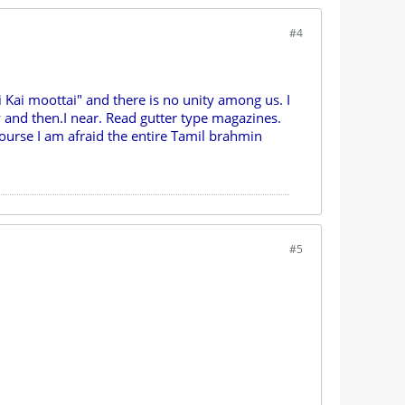
#4
li Kai moottai" and there is no unity among us. I
nd then.I near. Read gutter type magazines.
ourse I am afraid the entire Tamil brahmin
#5