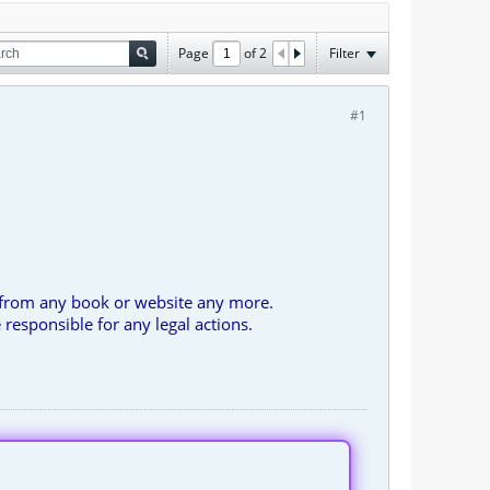
Page
of
2
Filter
#1
nt from any book or website any more.
responsible for any legal actions.