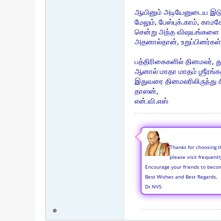
ஆயினும் அடியேனுடைய இடு
மேலும், பேஸ்புக்.காம், கா
சென்று அந்த விஷயங்களை பா
அதனால்தான், உறுப்பினர்கள்
பத்திரிகைகளில் தினமலர், து
ஆனால் மாதா மாதம் ஶ்ரீரங்க
இதுவரை தினமலரிலிருந்து சி
தாஸன்,
என்.வி.எஸ்
Thanks for choosing t
please visit frequent
Encourage your friends to beco
Best Wishes and Best Regards,
Dr.NVS