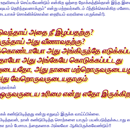
ான உதவியைச் செய்யவேண்டும் என்கிற ஒற்றை நோக்கத்தில்தான் இந்த இ
யம் தெரிந்தவனாக்கும்" என்று மற்றவர்களிடம் பீத்திக்கொள்கிற மனோபா
படையாகச் சொல்லிக்கொள்ள தைரியம் வரவிலை பாருங்கள்!).
வந்தாய் அதை நீ இழப்பதற்கு?
ருந்தாய் அது வீணாவதற்கு?
க்கொண்டாயோ அது அங்கிருந்தே எடுக்கப்ப
தாயோ அது அங்கேயே கொடுக்கப்பட்டது
்னுடையதோ, அது நாளை மற்றொருவருடையத
 அது வேறொருவருடையதாகும்
்தவர்கள்
 ஒருவருடைய உரிமை என்று எதோ இருக்கிறது
க் கண்டுபிடித்தது என்று எதுவும் இருக்க வாய்ப்பில்லை.
டித்தவன், நான் கண்டுபிடித்த சொற்களை யாரும் பயன்படுத்தக்கூடாது எ
யகோ நாம் பேசாமடந்தைகளாக அல்லவோ ஆகியிருக்கவேண்டும்!!