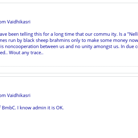
rom Vaidhikasri
have been telling this for a long time that our commu ity. Is a "Nel
nes run by black sheep brahmins only to make some money now a
ls is noncooperation between us and no unity amongst us. In due c
ed.. Wout any trace..
rom Vaidhikasri
f BmbC. I know admin it is OK.