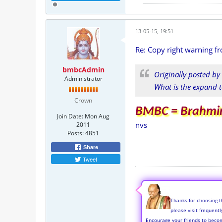
13-05-15, 19:51
Re: Copy right warning f
bmbcAdmin
Originally posted by
Administrator
What is the expand t
Crown
BMBC = Brahmin
Join Date:
Mon Aug
nvs
2011
Posts:
4851
Share
Tweet
Thanks for choosing t
please visit frequent
Encourage your friends to beco