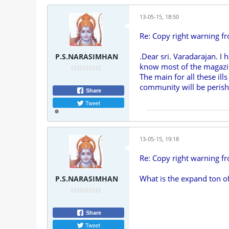
13-05-15, 18:50
Re: Copy right warning f
.Dear sri. Varadarajan. I 
P.S.NARASIMHAN
know most of the magazi
The main for all these il
community will be perish
Share
Tweet
13-05-15, 19:18
Re: Copy right warning f
What is the expand ton o
P.S.NARASIMHAN
Share
Tweet