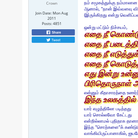
நம் சமூகத்துக்கு நம்மால
Crown
ஆனால், "நான் இவ்வளவு விஷ
Join Date:
Mon Aug
(இருக்கிறது என்று வெளிப்
2011
Posts:
4851
ஒன்று மட்டும் நிச்சயம்,
Share
எதை நீ கொண்டு
Tweet
எதை நீ படைத்தி
எதை நீ எடுத்து
எதை நீ கொடுத்
எது இன்று உன
பிரிதொருநாள்
என்னும் கீதாசாரத்தை உணர்ந
இந்த உலகத்தில்
யார் எழுத்திலோ படித்தது
யார் சொல்லவோ கேட்டது
என்றில்லாமல் புதிதாக தானாக
இந்த "சொற்களை"க் கண்டுபி
வாங்கியிருப்பானாகில், ஐ