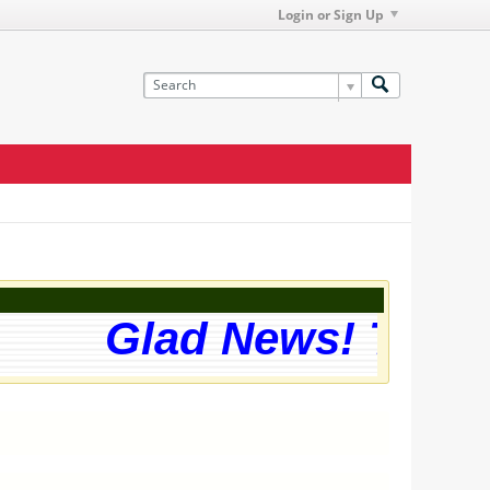
Login or Sign Up
Glad News! The webs