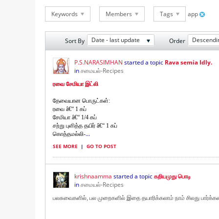
Keywords
Members
Tags
app
Date - last update
Descendi
Sort By
Order
P.S.NARASIMHAN
started a topic
Rava semia Idly.
in
சமையல்-Recipes
ரவை சேமியா இட்லி
தேவையான பொருட்கள்:
ரவை â€“ 1 கப்
சேமியா â€“ 1/4 கப்
சற்று புளித்த தயிர் â€“ 1 கப்
...
கொத்தமல்லி-
SEE MORE
|
GO TO POST
krishnaamma
started a topic
கறியமுது பொடி
in
சமையல்-Recipes
பலசுவைகளில், பல முறைகளில் இதை தயாரிக்கலாம் நாம் சிலது பார்க்கல