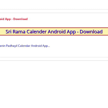
oid App - Download
Sri Rama Calender Android App - Download
manin Padhayil Calendar Android App...