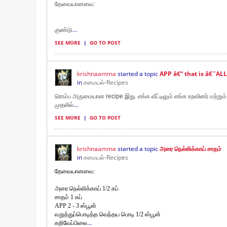
தேவையானவை:
...
குண்டு
SEE MORE
|
GO TO POST
krishnaamma
started a topic
APP â€“ that is â€˜
in
சமையல்-Recipes
ரொம்ப அருமையான recipe இது. எங்க வீட்டிலும் எங்க உறவினர் மற்றும் ந
...
முதலில்
SEE MORE
|
GO TO POST
krishnaamma
started a topic
அரை நெல்லிக்காய் சாதம்
in
சமையல்-Recipes
தேவையானவை:
அரை நெல்லிக்காய் 1/2
கப்
சாதம் 1 கப்
APP 2 - 3 ஸ்பூன்
வறுத்துப்பொடித்த வெந்தய பொடி 1/2 ஸ்பூன்
...
கறிவேப்பிலை