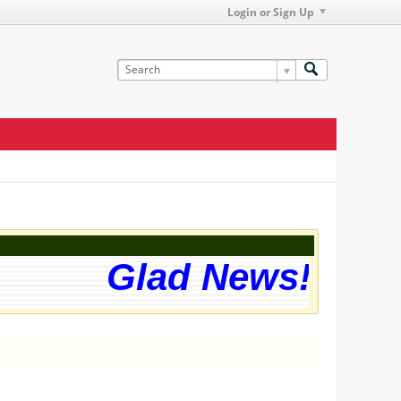
Login or Sign Up
Glad News! The w