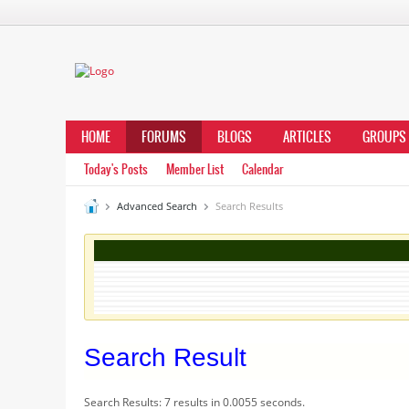
HOME
FORUMS
BLOGS
ARTICLES
GROUPS
Today's Posts
Member List
Calendar
Advanced Search
Search Results
Search Result
Search Results:
7 results in 0.0055 seconds.