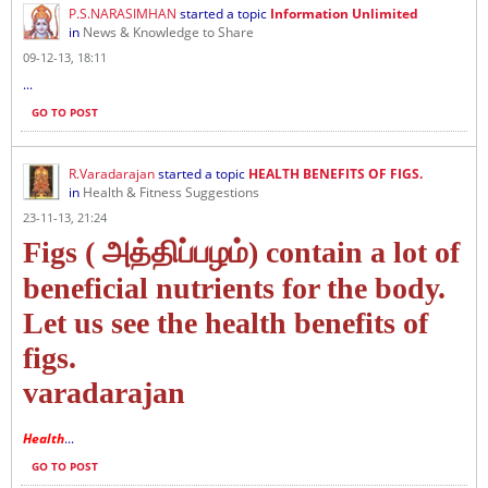
P.S.NARASIMHAN
started a topic
Information Unlimited
in
News & Knowledge to Share
09-12-13, 18:11
...
GO TO POST
R.Varadarajan
started a topic
HEALTH BENEFITS OF FIGS.
in
Health & Fitness Suggestions
23-11-13, 21:24
Figs ( அத்திப்பழம்) contain a lot of
beneficial nutrients for the body.
Let us see the health benefits of
figs.
varadarajan
Health
...
GO TO POST