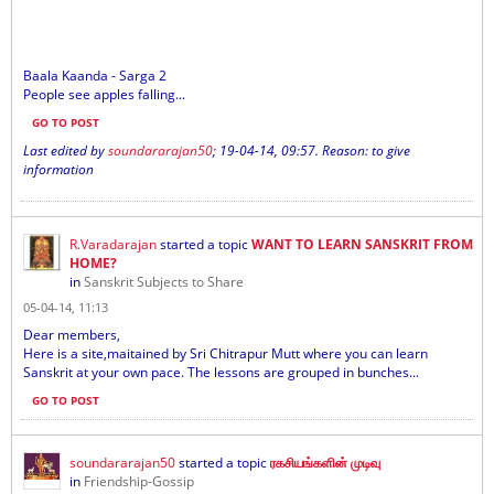
Baala Kaanda - Sarga 2
People see apples falling...
GO TO POST
Last edited by
soundararajan50
;
19-04-14, 09:57
.
Reason:
to give
information
R.Varadarajan
started a topic
WANT TO LEARN SANSKRIT FROM
HOME?
in
Sanskrit Subjects to Share
05-04-14, 11:13
Dear members,
Here is a site,maitained by Sri Chitrapur Mutt where you can learn
Sanskrit at your own pace. The lessons are grouped in bunches...
GO TO POST
soundararajan50
started a topic
ரகசியங்களின் முடிவு
in
Friendship-Gossip