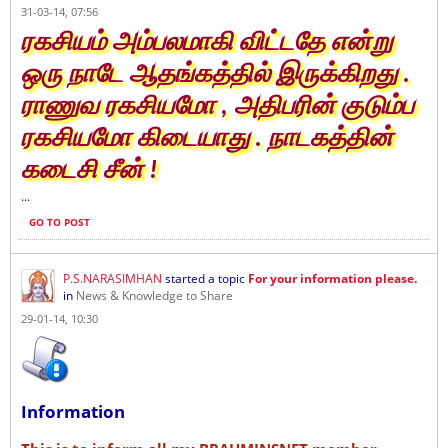
31-03-14, 07:56
ரகசியம் அம்பலமாகி விட்டதே என்று
ஒரு நாடே ஆதங்கத்தில் இருக்கிறது .
ராணுவ ரகசியமோ , அதிபரின் குடும்ப
ரகசியமோ கிடையாது . நாடகத்தின்
கடைசி சீன் !
...
GO TO POST
P.S.NARASIMHAN
started a topic
For your information please.
in
News & Knowledge to Share
29-01-14, 10:30
Information