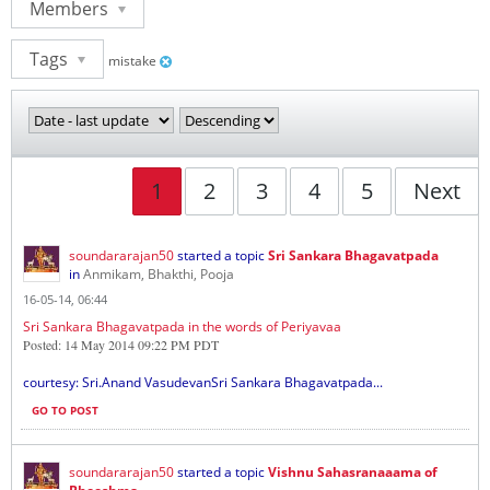
Members
Tags
mistake
1
2
3
4
5
Next
soundararajan50
started a topic
Sri Sankara Bhagavatpada
in
Anmikam, Bhakthi, Pooja
16-05-14, 06:44
Sri Sankara Bhagavatpada in the words of Periyavaa
Posted: 14 May 2014 09:22 PM PDT
courtesy: Sri.Anand VasudevanSri Sankara Bhagavatpada...
GO TO POST
soundararajan50
started a topic
Vishnu Sahasranaaama of