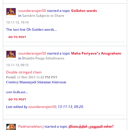
soundararajan50
started a topic
Golkden words
in
Sanskrit Subjects to Share
13-11-13, 19:14
The last line Oh Golden words...
GO TO POST
soundararajan50
started a topic
Maha Periyava"s Anugraham
in
Bhakthi-Pooja-Sthothrams
13-11-13, 09:15
Double stringed chain
Posted: 11 Nov 2013 11:42 PM PST
Courtesy:Mannargudi Sitaraman Srinivasan
மகா பெரியவா
...
GO TO POST
Last edited by
soundararajan50
;
13-11-13, 09:20
.
Padmanabhan.J
started a topic
தீக்காயத்தின் முதலுதவி என்ன?