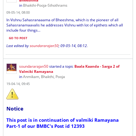
Bheeshma
in
Bhakthi-Pooja-Sthothrams
09-05-14, 08:00
In Vishnu Sahasranaaama of Bheeshma, which is the pioneer of all
Sahasranamaavalis he addresses Vishnu with lot of epithets which all
include four things...
GO TO POST
Last edited by
soundararajan50
;
09-05-14, 08:12
.
soundararajan50
started a topic
Baala Kaanda - Sarga 2 of
Valmiki Ramayana
in
Anmikam, Bhakthi, Pooja
19-04-14, 09:45
Notice
This post is in continuation of valmiki Ramayana
Part-1 of our BMBC's Post id 12393