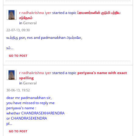
r radhakrishna iyer
started a topic
ப்ராமணர்களின் குடுமி பற்றிய
சந்தேகம்
in
General
22-07-13, 09:30
உயர்திரு psn, nvs and padmanabhan அவர்களே,
உம்...
GO TO POST
r radhakrishna iyer
started a topic
periyava's name with exact
spelling
in
General
30-06-13, 19:52
dear mr padmanabhan sir,
you have missed to reply me
periyava's name :
whether CHANDRASEKHARENDRA
or CHANDRASEKENDRA
pl
...
GO TO POST