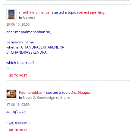
r radhakrishna iyer
started a topic
correct spelling
in
General
29-06-13, 20:56
dear mr padmanabhan sir,
periyava's name :
whether CHANDRASEKHARENDRA
or CHANDRASEKENDRA
which is correct?
...
GO TO POST
Padmanabhan.J
started a topic
அட அப்படியா!
in
News & Knowledge to Share
17-06-13, 03:59
அட அப்படியா!
• ஒரு மனிதன்...
GO TO POST