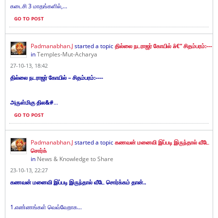
கடைசி 3 மாதங்களில்,...
GO TO POST
Padmanabhan.J
started a topic
தில்லை நடராஜர் கோயில் â€“ சிதம்பரம்:---
in
Temples-Mut-Acharya
27-10-13, 18:42
தில்லை நடராஜர் கோயில் – சிதம்பரம்:----
அருள்மிகு தில&#
...
GO TO POST
Padmanabhan.J
started a topic
கணவன் மனைவி இப்படி இருந்தால் வீடே
சொர்க்
in
News & Knowledge to Share
23-10-13, 22:27
கணவன் மனைவி இப்படி இருந்தால் வீடே சொர்க்கம் தான்..
1.எண்ணங்கள் வெவ்வேறாக...