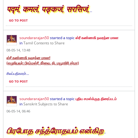
पद्मं, कमलं, पङ्कजं, सरसिजं,
...
GO TO POST
soundararajan50
started a topic
ஸ்ரீ கண்ணகி நவரத்ன மாலா
in
Tamil Contents to Share
08-05-14, 13:48
ஸ்ரீ கண்ணகி நவரத்ன மாலா!
(எழுதியவர்: பிரம்மஸ்ரீ. நீர்வை. தி. மயூரகிரி சர்மா)
சிலப்பதிகாரச்...
GO TO POST
soundararajan50
started a topic
புதிய சமஸ்க்ருத திரைப்படம்
in
Sanskrit Subjects to Share
06-05-14, 06:46
பிரபோத சந்த்ரோதயம் என்கிற
...