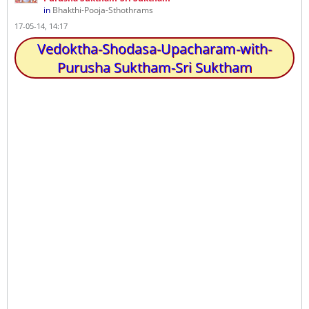
in
Bhakthi-Pooja-Sthothrams
17-05-14, 14:17
Vedoktha-Shodasa-Upacharam-with-
Purusha Suktham-Sri Suktham