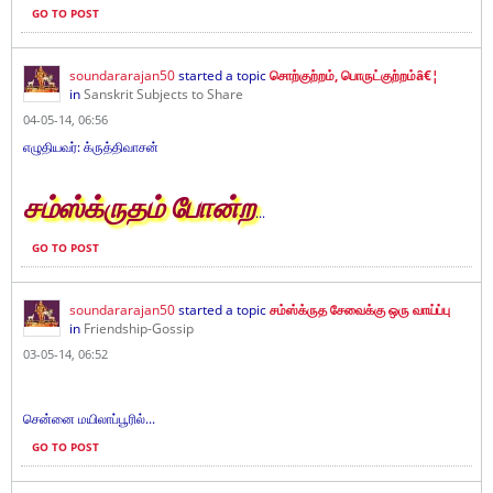
GO TO POST
soundararajan50
started a topic
சொற்குற்றம், பொருட்குற்றம்â€¦
in
Sanskrit Subjects to Share
04-05-14, 06:56
எழுதியவர்: க்ருத்திவாசன்
சம்ஸ்க்ருதம் போன்ற
...
GO TO POST
soundararajan50
started a topic
சம்ஸ்க்ருத சேவைக்கு ஒரு வாய்ப்பு
in
Friendship-Gossip
03-05-14, 06:52
சென்னை மயிலாப்பூரில்...
GO TO POST