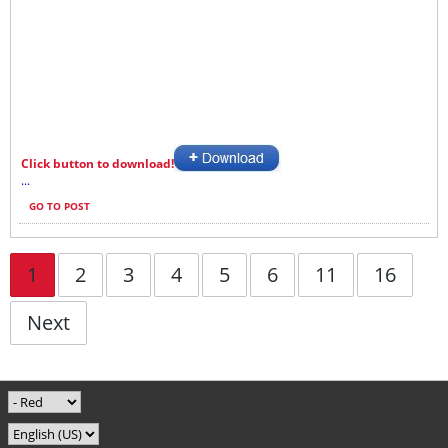
Click button to download!
...
GO TO POST
1
2
3
4
5
6
11
16
Next