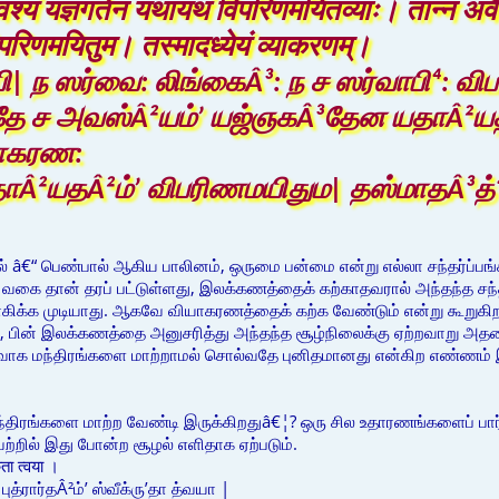
श्यं यज्ञगतेन यथायथं विपरिणमयितव्याः। तान्न अ
परिणमयितुम। तस्मादध्येयं व्याकरणम्।
 ந ஸர்வை: லிங்கைÂ³: ந ச ஸர்வாபி⁴: விப⁴க
 தே ச அவஸ்Â²யம்ʼ யஜ்ஞகÂ³தேன யதாÂ²யத
ாகரண:
Â²யதÂ²ம்ʼ விபரிணமயிதும| தஸ்மாதÂ³த்
் â€“ பெண்பால் ஆகிய பாலினம், ஒருமை பன்மை என்று எல்லா சந்தர்ப்பங்
 தான் தரப் பட்டுள்ளது, இலக்கணத்தைக் கற்காதவரால் அந்தந்த சந்தர்
ோகிக்க முடியாது. ஆகவே வியாகரணத்தைக் கற்க வேண்டும் என்று கூறுகிற
், பின் இலக்கணத்தை அனுசரித்து அந்தந்த சூழ்நிலைக்கு ஏற்றவாறு அ
வாக மந்திரங்களை மாற்றாமல் சொல்வதே புனிதமானது என்கிற எண்ணம் இரு
ந்திரங்களை மாற்ற வேண்டி இருக்கிறதுâ€¦? ஒரு சில உதாரணங்களைப் பார்
ற்றில் இது போன்ற சூழல் எளிதாக ஏற்படும்.
कृता त्वया ।
த்ரார்தÂ²ம்ʼ ஸ்வீக்ருʼதா த்வயா |