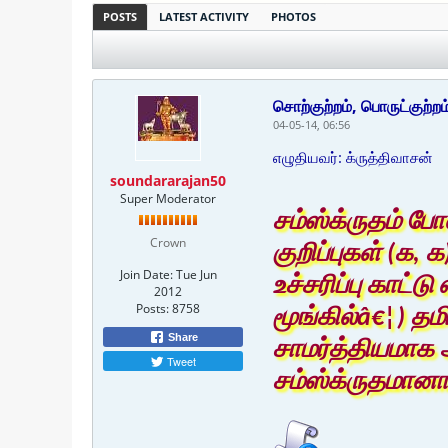
POSTS
LATEST ACTIVITY
PHOTOS
சொற்குற்றம், பொருட்குற்ற
04-05-14, 06:56
எழுதியவர்: க்ருத்திவாசன்
soundararajan50
Super Moderator
சம்ஸ்க்ருதம் ப
Crown
குறிப்புகள் (க,
Join Date:
Tue Jun
உச்சரிப்பு காட்ட
2012
Posts:
8758
மூங்கில்â€¦) த
Share
சாமர்த்தியமாக 
Tweet
சம்ஸ்க்ருதமானா