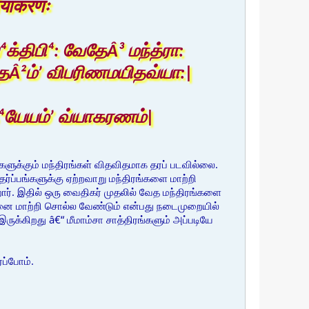
वैयाकरणः
்திபி⁴: வேதேÂ³ மந்த்ரா:
Â²ம்ʼ விபரிணமயிதவ்யா:|
⁴யேயம்ʼ வ்யாகரணம்|
களுக்கும் மந்திரங்கள் விதவிதமாக தரப் படவில்லை.
ப்பங்களுக்கு ஏற்றவாறு மந்திரங்களை மாற்றி
ார். இதில் ஒரு வைதிகர் முதலில் வேத மந்திரங்களை
தனை மாற்றி சொல்ல வேண்டும் என்பது நடைமுறையில்
க்கிறது â€“ மீமாம்சா சாத்திரங்களும் அப்படியே
ப்போம்.