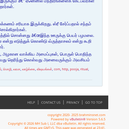
 இருக்கும் â€“ ஏனெனில் மந்திரங்களைக் கேட்பவர்கள்
றார்கள்.
்கணம் சரியாக இருக்கிறது. ஸ்ரீ சேர்ப்பதால் சந்தம்
சொல்கிறார்கள்.
ூட்டத்தில் சொன்னது â€œஇந்த ஊருக்கு பெயர் பழமலை.
ன்று எடுத்துக் கொண்டு வ்ருத்தாசலம் என்று கூறி
ர்.
ள், அழகான வாக்கிய அமைப்புகள், பொருள் பொதிந்த
ாவது தெரிந்து கொள்வது அனைவருக்கும் அவசியம்
ம்
,
மொழி
,
வரமா
,
வாழ்க்கை
,
விஷயங்கள்
,
com
,
http
,
pooja
,
ritual
,
HELP
CONTACT US
PRIVACY
GO TO TOP
copyright 2020- 2025 brahminsnet.com
Powered by
vBulletin®
Version 5.6.5
Copyright © 2026 MH Sub I, LLC dba vBulletin. All rights reserved.
All times are GMT+5. This page was generated at 23:41.