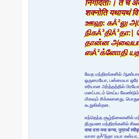
निगदिताः। ते च अव
शक्नोति यथायथं वि
ஊஹ: கÂ²லு அபி|
நிகÂ³திÂ³தா:|
தான்ன அவைய
ஸÂ²க்னோதி யதா
வேத மந்திரங்களில் ஆண்பால
ஒருமையோ, பன்மையா ஒரே வகை
சரியான அர்த்தத்தில் பிரய
மனப்பாடம் செய்ய வேண்டும
மிகவும் சிக்கலானது. பொது
கூறுகின்றன.
எந்தெந்த சூழ்நிலைகளில் ம
திருமண மந்திரங்களில் சிலவ
वाचा दत्ता मया कन्या, पुत्रार्थं स्वी
வாசா தÂ³த்தா மயா கன்யா, பு