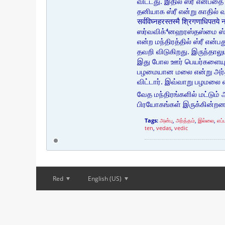
விட்டது. இதில் ஸ்ரீ என்பத
தனியாக ஸ்ரீ என்று காதில் 
सर्वविघ्नहरस्तस्मै श्रिगणाधिपतये
ஸர்வவிக்⁴னஹரஸ்தஸ்மை ஸ்
என்ற மந்திரத்தில் ஸ்ரீ என்
தவறி விடுகிறது. இருந்தாலும
இது போல ஊர் பெயர்களையும்
பழமையான மலை என்று அர்த்த
விட்டார். இவ்வாறு பழமலை எ
வேத மந்திரங்களில் மட்டும
பிரயோகங்கள் இருக்கின்றன
Tags:
அன்பு
,
அர்த்தம்
,
இல்லை
,
எப்
ten
,
vedas
,
vedic
Red
English (US)