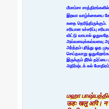
மீமாம்சா சாத்திரங்களில்
இறவா வாழ்க்கையை கேட்க
கதை தெரிந்திருக்கும்.
சரியான உச்சரிப்பு சரி
விட்டு வாயால் ஓதுவதே 
அவ்வளவுக்கவ்வளவு அது 
அர்த்தம் புரிந்து ஓத ம
செய்தவாறு ஓதுகிறார்கள்
இருக்கும் நீரில் தர்ப்
அதிர்ஷ்டக் கல் மோதிரம
மஹா பாஷ்யத்தில
ऊहः खलु अपि। न सर्व