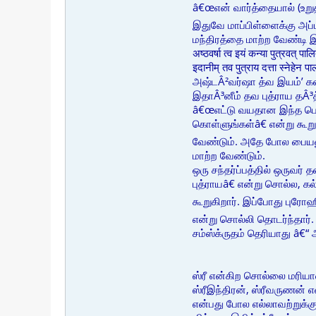
â€œஎன் வார்த்தையால் (உறு
இதுவே மாப்பிள்ளைக்கு அ
மந்திரத்தை மாற்ற வேண்டி
अष्ठवर्षा त्व इयं कन्या पुत्रवत् पा
इदानीम् तव पुत्राय दत्ता स्नेहेन प
அஷ்டÂ²வர்ஷா த்வ இயம்ʼ கன
இதாÂ³னீம் தவ புத்ராய தÂ
â€œஎட்டு வயதான இந்த பெண
கொள்ளுங்கள்â€ என்று கூற
வேண்டும். அதே போல பையன
மாற்ற வேண்டும்.
ஒரு சந்தர்ப்பத்தில் ஒருவ
புத்ராயâ€ என்று சொல்ல,
கூறுகிறார். இப்போது புரோ
என்று சொல்லி தொடர்ந்தார்.
சம்ஸ்க்ருதம் தெரியாது â€“ 
ஸ்ரீ என்கிற சொல்லை மரியா
ஸ்ரீஇந்திரன், ஸ்ரீவருணன் 
என்பது போல எல்லாவற்றுக்கும