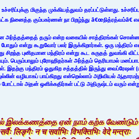
 உச்சரிப்புக்கு மிகுந்த முக்கியத்துவம் தரப்பட்டுள்ளது. உச்சரி
 நினைத்த கும்பகர்ணன் நா பிறழ்ந்து â€œநித்ரத்வம்â€ என்
யான அர்த்தத்தைத் தரும் என்ற வகையில் சாத்திரங்கள் சொன்னா
போதும் என்று கூறுவோர் பலர் இருக்கிறார்கள். ஒரு மந்திரம்
சிறந்த புனிதமான மந்திரம் என்று கூட கருதத் துவங்கி விட்ட
ுடியும். பெரும்பாலும் புரோஹிதர்கள் அர்த்தம் தெரியாமல் மனப்ப
. இதற்கு மந்திரம் ஓதுகிற சத்தத்தில் இருந்து வைப்ரேஷன் (மந
பை புல்லின் வழியாகப் பாய்கிறது என்றெல்லாம் அறிவியல் ஆதாரமற
் போட்டால் அதன் ஒளிக்கதிர்கள் பட்டு அதிருஷ்டம் வரும் எ
் இலக்கணத்தை ஏன் நாம் கற்க வேண்டும் எ
ैः लिङ्गैः न च सर्वाभिः विभक्तिभिः वेदे मन्त्राः