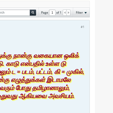
Page
of
1
Filter
#1
துக்கு நான்கு வகையான ஒலிக்
ு. காடு என்பதில் உள்ள டு
் ட = படம், பட்டம், கி = முகில்,
ன்கு எழுத்துக்கள் இடாமலே
 வரும் போது தமிழானாலும்,
து ஓதுவது ஆகியவை அவசியம்.