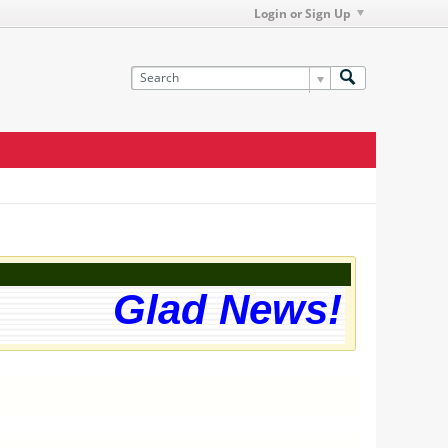
Login or Sign Up
Glad News! The we