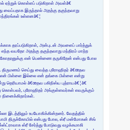
 ஏற்றுக் கொள்ளப் படுகிறாள் அவள்â€
வைப்பதாக இருந்தால் அதற்கு தகுந்தவாறு
மந்திரங்கள் உள்ளனâ€¦
க தரப்படுகிறாள், அன்புடன் அவளைப் பார்த்துக்
் எந்த வயதோ அதற்கு தகுந்தவாறு மந்திரம் மாற்ற
சகோதரனுக்கு என் பெண்ணை தருகிறேன் என்பது போல
ார். திருமணம் செய்து வைத்த புரோஹிதர் â€œதவ
 என் பிள்ளை இல்லை என் தங்கை பிள்ளை என்று
ன்று தெரியாமல் â€œதவ பகிநிஸ்ய புத்ராயâ€¦â€
ு கொள்பவர், புரோஹிதர் அங்குள்ளவர்கள் எவருக்கும்
் நினைக்கிறார்கள்.
்லா இடத்திலும் உபயோகிக்கின்றனர். வேதத்தில்
ுவாமி திருக்கோயில் என்பது போல, ஸ்ரீ மன்மோகன் சிங்
க்ஸ்ட்ராவாக ஸ்ரீ சேர்த்து போடுவது வழக்கமாகி