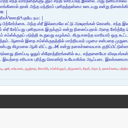
ை மற்ற எந்த வார்த்தைகளுடனும் சந்தி சேர்ப்பதே இல்லை. அது தனியாகவே
வாங்கினால் தான் அந்த மந்திரம் புனிதத்தன்மை உடையது என்று நினைக்கி
 नमः |
ரீகÂ³ணாதி⁴பதயே நம: |
பது பிற்சேர்க்கை. அந்த ஸ்ரீ இல்லாமலே எட்டு அக்ஷரங்கள் கொண்ட சந்த இலக
் ஸ்ரீ சேர்ப்பது புனிதமாக இருக்கும் என்று நினைப்பதால் அதை சேர்த்தே 
 சம்ஸ்க்ருதப் படுத்தி கூறுவது வழக்கம். கிருபானந்த வாரியார் ஒரு க
ம். ஆனால் இதை சம்ஸ்க்ருதத்தில் மாற்றியவர் பழமை என்பதை முதுமை எ
ன்பது கிழமலை ஆகி விட்டது..â€ என்று நகைச்சுவையாக குறிப்பிட்டுள்ளா
் அல்லாது தினப்படி ஓதும் ஸ்தோத்திரங்களில் கூட எத்தனையோ விஷயங்க
. இவற்றை சரியாக புரிந்து கொண்டு உபயோகிக்க அடிப்படை இலக்கணம
படி
,
ஒலி
,
கல்யாண
,
குழந்தை
,
கோயில்
,
சம்ஸ்க்ருதம்
,
திருமணம்
,
தேன்
,
தொடர்
,
நகைச்சுவை
,
மந்திர