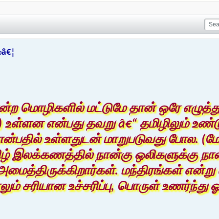
ம்â€¦
ோன்ற மொழிகளில் மட்டுமே தான் ஒரே எழுத்
 க) உள்ளன என்பது தவறு â€“ தமிழிலும் உண்ட
ு என்பதில் உள்ளதுடன் மாறுபடுவது போல. (மேலும
மிழ் இலக்கணத்தில் நான்கு ஒலிகளுக்கு நா
அமைத்திருக்கிறார்கள். மந்திரங்கள் என்று
லும் சரியான உச்சரிப்பு, பொருள் உணர்ந்