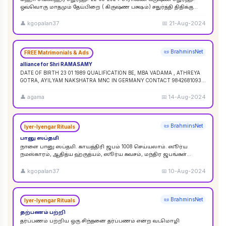
ஒவ்வொரு மாதமும் தேய்பிறை ( கிருஷ்ண பக்ஷம்) சதுர்த்தி திதிக்கு
ஸங்கட ஹர சதுர்த்தி எனப் பெயர். ஆனால
...
👤
kgopalan37
📅
21-Aug-2024
📜 BrahminsNet
FREE Matrimonials & Ads
alliance for Shri RAMASAMY
DATE OF BIRTH 23 01 1989 QUALIFICATION BE, MBA VADAMA , ATHREYA
GOTRA, AYILYAM NAKSHATRA MNC IN GERMANY CONTACT 9842681093 /
9840120854
...
👤
agama
📅
14-Aug-2024
📜 BrahminsNet
Iyer-Iyengar Rituals
பானு ஸப்தமி
நாளை பானு ஸப்தமி. காயத்திரி ஜபம் 1008 செய்யலாம். ஸூர்ய
நமஸ்காரம், ஆதித்ய ஹ்ருத்யம், ஸூர்ய கவசம், மந்திர ஜபங்கள்
செய்யலாம். இது ஸூர்ய கிரஹண புண்ய காலத்திற்கு ச
...
👤
kgopalan37
📅
10-Aug-2024
📜 BrahminsNet
Iyer-Iyengar Rituals
தற்பணம் பற்றி
தர்ப்பணம் பற்றிய ஒரு சிந்தனை தர்ப்பணம் என்ற வடமொழி