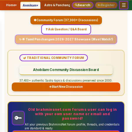
☰
Search
▾
▾
▾
Home
▾
Astro & Panchangam
🔍
Vaidhikam & Sastram
🔑
Register
Servic
Anmikam
🌐 Community Forum (37,300+ Discussions)
❓ Ask Question / Q&A Board
✨ 🌟 Tamil Panchangam 2026-2027 Showcase (Must Watch!)
🪔 TRADITIONAL COMMUNITY FORUM
Ahobilam Community Discussion Board
37,400+ authentic Sastra topics & discussions preserved since 2000.
➕
Start New Discussion
Old brahminsnet.com forums user can log in
with your own user name or email and
🔑
password!
All your previous BrahminsNet forum profile, threads, and credentials
are standard & ready.