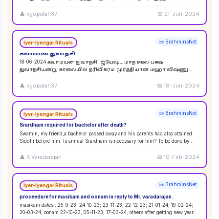
விசுவேதேவருக்கு சிராத்த தினத்தின் போது சாப்பாடு
...
👤
kgopalan37
📅
21-Jun-2024
📜 BrahminsNet
Iyer-Iyengar Rituals
கவாமயன துவாதசி
18-06-2024 கவாமயன துவாதசி. ஜ்யேஷ்ட மாத சுக்ல பக்ஷ
துவாதசியன்று காலையில் த்ரிவிக்ரம மூர்த்தியான மஹா விஷ்ணு
படத்தை துளசி, மல்லிகை பூ ஆகியவற்றால் பூஜை ஸஹஸ்ர நாமா
...
👤
kgopalan37
📅
18-Jun-2024
📜 BrahminsNet
Iyer-Iyengar Rituals
Srardham required for bachelor after death?
Swamin, my friend,a bachelor passed away and his parents had also attained
Siddhi before him. Is annual Srardham is necessary for him? To be done by
whom? Requ
...
👤
R.Varadarajan
📅
10-Feb-2024
📜 BrahminsNet
Iyer-Iyengar Rituals
proceedure for masikam and oonam in reply to Mr. varadarajan.
masikam dates : 25-9-23; 24-10-23; 23-11-23; 22-12-23; 21-01-24; 19-02-24;
20-03-24; oonam 22-10-23; 05-11-23; 17-03-24; others after getting new year
...