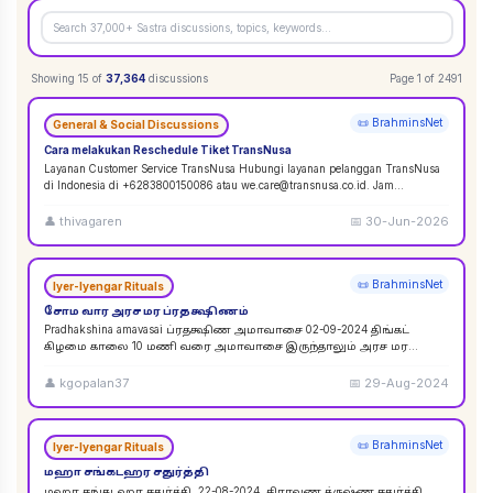
Showing
15
of
37,364
discussions
Page
1
of
2491
📜 BrahminsNet
General & Social Discussions
Cara melakukan Reschedule Tiket TransNusa
Layanan Customer Service TransNusa Hubungi layanan pelanggan TransNusa
di Indonesia di +6283800150086 atau we.care@transnusa.co.id. Jam
operasional: 09:00 - 17:
...
👤
thivagaren
📅
30-Jun-2026
📜 BrahminsNet
Iyer-Iyengar Rituals
சோம வார அரச மர ப்ரதக்ஷிணம்
Pradhakshina amavasai ப்ரதக்ஷிண அமாவாசை 02-09-2024 திங்கட்
கிழமை காலை 10 மணி வரை அமாவாசை இருந்தாலும் அரச மர
ப்ரதக்ஷிணம் செய்யலாம். 02-09-2024 அமாவாசை முழுவத
...
👤
kgopalan37
📅
29-Aug-2024
📜 BrahminsNet
Iyer-Iyengar Rituals
மஹா சங்கடஹர சதுர்த்தி
மஹா சங்கடஹர சதுர்த்தி. 22-08-2024. சிராவண க்ருஷ்ண சதுர்த்தி.