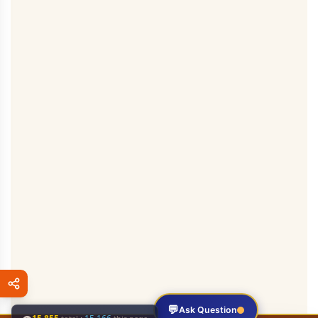
💬
Ask Question