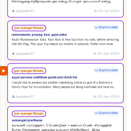
சொல்லுக்கு சந்தோஷமடைதல் என்று பொருள். தர்ப்பயாமி என்று
சொல்லும்பொழுது சந்தோஷமடையுங்கள் என்று பொருள்
கொள்ளலாம்
...
👤
kgopalan37
📅
04-Jul-2024
📜 BrahminsNet
Iyer-Iyengar Rituals
rameswaram, prayag, kasi ,gaya yatra.
Kashi-Rameswaram Yatra. Ram Ram A Few tips from my side, before venturing
into the Vlog. Plan your trip atleast six months in advance. Prefer train trave
...
👤
kgopalan37
📅
25-Jun-2024
▶
📜 BrahminsNet
Iyer-Iyengar Rituals
ayyar parvana sraththam guide and check list.
I would like to present you another interesting article as part of a Brahmin’s
family ritual for his ancestors. Many people are being confused and have no
idea
...
👤
kgopalan37
📅
22-Jun-2024
📜 BrahminsNet
Iyer-Iyengar Rituals
sumangali prarthanai
சுமங்கலி ப்ரார்த்தனா. 5 பெண்டுகள் + கண்யா பெண். சிராத்ததின்
போது பித்ருக்களை அழைத்து வருபவர் விசுவேதேவர் . இந்த