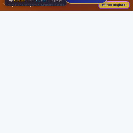
👁
15,855
·
15,166
total
this page
✨
Daily Panchangam & Shastra Alerts
🔑
Free Register
Share this:
About
Serving the Sri Vaishnava community since August 19, 1989 with authentic
Vedic knowledge, Dharma Sastram guides, Panchangam tools, and religious
services.
Quick Links
Home
Vedic Rituals
Divyadesams
Dharma Sastram
Panchangam