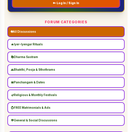
🔑 Log In / Sign In
FORUM CATEGORIES
🌐
All Discussions
🔥
Iyer-Iyengar Rituals
📚
Dharma Sastram
🙏
Bhakthi, Pooja & Sthothrams
📅
Panchangam & Dates
🪔
Religious & Monthly Festivals
💍
FREE Matrimonials & Ads
💬
General & Social Discussions