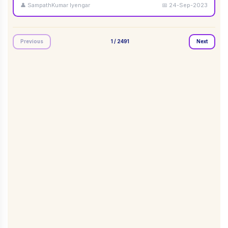
👤
SampathKumar Iyengar
📅
24-Sep-2023
Previous
1
/
2491
Next