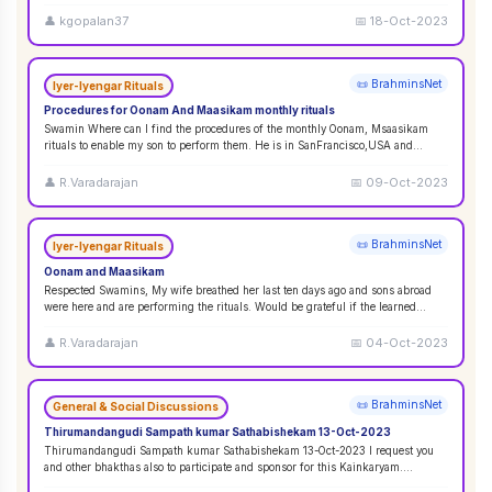
👤
kgopalan37
📅
18-Oct-2023
📜 BrahminsNet
Iyer-Iyengar Rituals
Procedures for Oonam And Maasikam monthly rituals
Swamin Where can I find the procedures of the monthly Oonam, Msaasikam
rituals to enable my son to perform them. He is in SanFrancisco,USA and
second son in Sin
...
👤
R.Varadarajan
📅
09-Oct-2023
📜 BrahminsNet
Iyer-Iyengar Rituals
Oonam and Maasikam
Respected Swamins, ​​​​​​My wife breathed her last ten days ago and sons abroad
were here and are performing the rituals. Would be grateful if the learned
Swami
...
👤
R.Varadarajan
📅
04-Oct-2023
📜 BrahminsNet
General & Social Discussions
Thirumandangudi Sampath kumar Sathabishekam 13-Oct-2023
Thirumandangudi Sampath kumar Sathabishekam 13-Oct-2023 I request you
and other bhakthas also to participate and sponsor for this Kainkaryam.
Ramanujavipra D
...