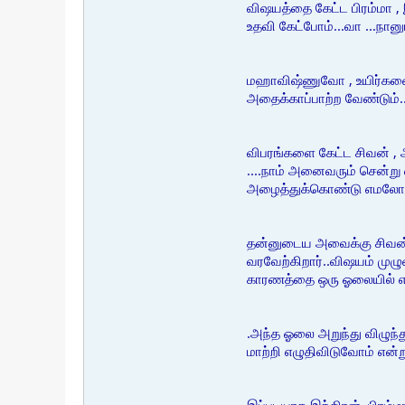
விஷயத்தை கேட்ட பிரம்மா , 
உதவி கேட்போம்...வா ...நா
மஹாவிஷ்ணுவோ , உயிர்களை க
அதைக்காப்பாற்ற வேண்டும்...
விபரங்களை கேட்ட சிவன் , 
....நாம் அனைவரும் சென்று
அழைத்துக்கொண்டு எமலோகம்
தன்னுடைய அவைக்கு சிவன் 
வரவேற்கிறார்..விஷயம் முழு
காரணத்தை ஒரு ஓலையில் எழ
.அந்த ஓலை அறுந்து விழுந்த
மாற்றி எழுதிவிடுவோம் என்