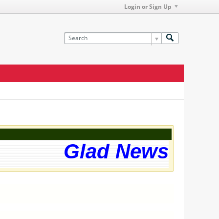
Login or Sign Up
Glad News! The w