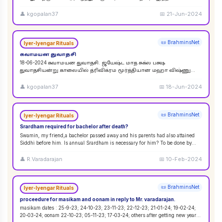
விசுவேதேவருக்கு சிராத்த தினத்தின் போது சாப்பாடு
...
👤
kgopalan37
📅
21-Jun-2024
📜 BrahminsNet
Iyer-Iyengar Rituals
கவாமயன துவாதசி
18-06-2024 கவாமயன துவாதசி. ஜ்யேஷ்ட மாத சுக்ல பக்ஷ
துவாதசியன்று காலையில் த்ரிவிக்ரம மூர்த்தியான மஹா விஷ்ணு
படத்தை துளசி, மல்லிகை பூ ஆகியவற்றால் பூஜை ஸஹஸ்ர நாமா
...
👤
kgopalan37
📅
18-Jun-2024
📜 BrahminsNet
Iyer-Iyengar Rituals
Srardham required for bachelor after death?
Swamin, my friend,a bachelor passed away and his parents had also attained
Siddhi before him. Is annual Srardham is necessary for him? To be done by
whom? Requ
...
👤
R.Varadarajan
📅
10-Feb-2024
📜 BrahminsNet
Iyer-Iyengar Rituals
proceedure for masikam and oonam in reply to Mr. varadarajan.
masikam dates : 25-9-23; 24-10-23; 23-11-23; 22-12-23; 21-01-24; 19-02-24;
20-03-24; oonam 22-10-23; 05-11-23; 17-03-24; others after getting new year
...