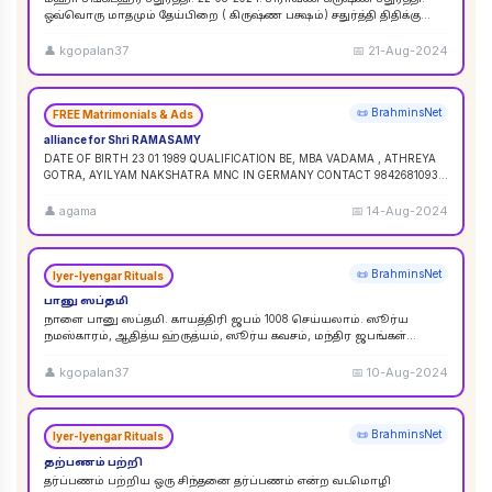
ஒவ்வொரு மாதமும் தேய்பிறை ( கிருஷ்ண பக்ஷம்) சதுர்த்தி திதிக்கு
ஸங்கட ஹர சதுர்த்தி எனப் பெயர். ஆனால
...
👤
kgopalan37
📅
21-Aug-2024
📜 BrahminsNet
FREE Matrimonials & Ads
alliance for Shri RAMASAMY
DATE OF BIRTH 23 01 1989 QUALIFICATION BE, MBA VADAMA , ATHREYA
GOTRA, AYILYAM NAKSHATRA MNC IN GERMANY CONTACT 9842681093 /
9840120854
...
👤
agama
📅
14-Aug-2024
📜 BrahminsNet
Iyer-Iyengar Rituals
பானு ஸப்தமி
நாளை பானு ஸப்தமி. காயத்திரி ஜபம் 1008 செய்யலாம். ஸூர்ய
நமஸ்காரம், ஆதித்ய ஹ்ருத்யம், ஸூர்ய கவசம், மந்திர ஜபங்கள்
செய்யலாம். இது ஸூர்ய கிரஹண புண்ய காலத்திற்கு ச
...
👤
kgopalan37
📅
10-Aug-2024
📜 BrahminsNet
Iyer-Iyengar Rituals
தற்பணம் பற்றி
தர்ப்பணம் பற்றிய ஒரு சிந்தனை தர்ப்பணம் என்ற வடமொழி