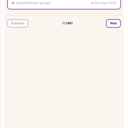
👤
SampathKumar Iyengar
📅
24-Sep-2023
Previous
1
/
2491
Next