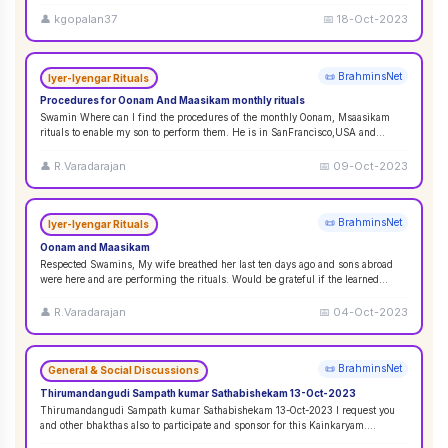
👤
kgopalan37
📅
18-Oct-2023
📜 BrahminsNet
Iyer-Iyengar Rituals
Procedures for Oonam And Maasikam monthly rituals
Swamin Where can I find the procedures of the monthly Oonam, Msaasikam
rituals to enable my son to perform them. He is in SanFrancisco,USA and
second son in Sin
...
👤
R.Varadarajan
📅
09-Oct-2023
📜 BrahminsNet
Iyer-Iyengar Rituals
Oonam and Maasikam
Respected Swamins, ​​​​​​My wife breathed her last ten days ago and sons abroad
were here and are performing the rituals. Would be grateful if the learned
Swami
...
👤
R.Varadarajan
📅
04-Oct-2023
📜 BrahminsNet
General & Social Discussions
Thirumandangudi Sampath kumar Sathabishekam 13-Oct-2023
Thirumandangudi Sampath kumar Sathabishekam 13-Oct-2023 I request you
and other bhakthas also to participate and sponsor for this Kainkaryam.
Ramanujavipra D
...