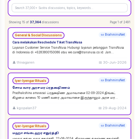
Showing
15
of
37,364
discussions
Page
1
of
2491
📜 BrahminsNet
General & Social Discussions
Cara melakukan Reschedule Tiket TransNusa
Layanan Customer Service TransNusa Hubungi layanan pelanggan TransNusa
di Indonesia di +6283800150086 atau we.care@transnusa.co.id. Jam
operasional: 09:00 - 17:
...
👤
thivagaren
📅
30-Jun-2026
📜 BrahminsNet
Iyer-Iyengar Rituals
சோம வார அரச மர ப்ரதக்ஷிணம்
Pradhakshina amavasai ப்ரதக்ஷிண அமாவாசை 02-09-2024 திங்கட்
கிழமை காலை 10 மணி வரை அமாவாசை இருந்தாலும் அரச மர
ப்ரதக்ஷிணம் செய்யலாம். 02-09-2024 அமாவாசை முழுவத
...
👤
kgopalan37
📅
29-Aug-2024
📜 BrahminsNet
Iyer-Iyengar Rituals
மஹா சங்கடஹர சதுர்த்தி
மஹா சங்கடஹர சதுர்த்தி. 22-08-2024. சிராவண க்ருஷ்ண சதுர்த்தி.