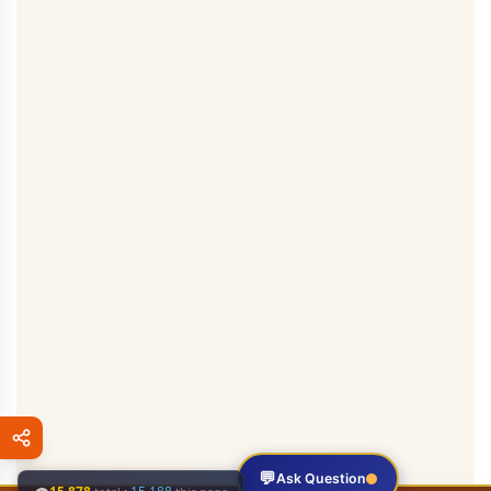
💬
Ask Question