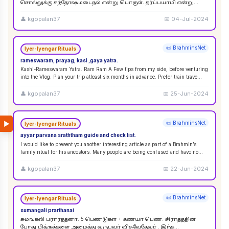
சொல்லுக்கு சந்தோஷமடைதல் என்று பொருள். தர்ப்பயாமி என்று
சொல்லும்பொழுது சந்தோஷமடையுங்கள் என்று பொருள்
கொள்ளலாம்
...
👤
kgopalan37
📅
04-Jul-2024
📜 BrahminsNet
Iyer-Iyengar Rituals
rameswaram, prayag, kasi ,gaya yatra.
Kashi-Rameswaram Yatra. Ram Ram A Few tips from my side, before venturing
into the Vlog. Plan your trip atleast six months in advance. Prefer train trave
...
👤
kgopalan37
📅
25-Jun-2024
▶
📜 BrahminsNet
Iyer-Iyengar Rituals
ayyar parvana sraththam guide and check list.
I would like to present you another interesting article as part of a Brahmin’s
family ritual for his ancestors. Many people are being confused and have no
idea
...
👤
kgopalan37
📅
22-Jun-2024
📜 BrahminsNet
Iyer-Iyengar Rituals
sumangali prarthanai
சுமங்கலி ப்ரார்த்தனா. 5 பெண்டுகள் + கண்யா பெண். சிராத்ததின்
போது பித்ருக்களை அழைத்து வருபவர் விசுவேதேவர் . இந்த