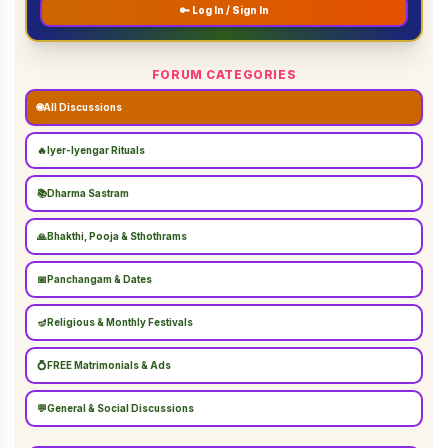
🔑 Log In / Sign In
FORUM CATEGORIES
🌐
All Discussions
🔥
Iyer-Iyengar Rituals
📚
Dharma Sastram
🙏
Bhakthi, Pooja & Sthothrams
📅
Panchangam & Dates
🪔
Religious & Monthly Festivals
💍
FREE Matrimonials & Ads
💬
General & Social Discussions