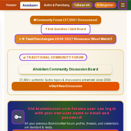
☰
Search
▾
▾
▾
Home
▾
Astro & Panchangam
🔍
Vaidhikam & Sastram
🔑
Register
Servic
Anmikam
🌐 Community Forum (37,300+ Discussions)
❓ Ask Question / Q&A Board
✨ 🌟 Tamil Panchangam 2026-2027 Showcase (Must Watch!)
🪔 TRADITIONAL COMMUNITY FORUM
Ahobilam Community Discussion Board
37,400+ authentic Sastra topics & discussions preserved since 2000.
➕
Start New Discussion
Old brahminsnet.com forums user can log in
with your own user name or email and
🔑
password!
All your previous BrahminsNet forum profile, threads, and credentials
are standard & ready.