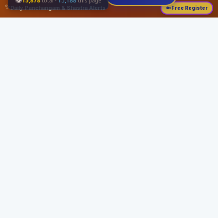
👁
15,878
·
15,188
total
this page
✨
Daily Panchangam & Shastra Alerts
🔑
Free Register
Share this:
About
Serving the Sri Vaishnava community since August 19, 1989 with authentic
Vedic knowledge, Dharma Sastram guides, Panchangam tools, and religious
services.
Quick Links
Home
Vedic Rituals
Divyadesams
Dharma Sastram
Panchangam