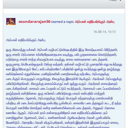
soundararajan50
started a topic
அம்பாள் எதிர்பார்க்கும் அன்பு
16-08-14, 15:13
அம்பாள் எதிர்பார்க்கும் அன்பு
ஒரு கிராமத்து மக்கள் அம்மன் வழிபாட்டுவிஷயத்தில் இரு கோஷ்டியாகப் பிரிந்தனர்.
ஒரு சாரார் அம்பாளை உக்கிரதேவதையாக வடித்து, பலி முதலானவை கொடுத்தனர்.
மற்றொரு சாரார் சாந்த ஸ்வரூபியாக வடித்து, சைவ உணவுகளை படைத்தனர்.
ஒருமுறை, பெரியவர்ஒருவர் அங்கு வந்தார். தங்கள் வழிபாட்டு முறையில் எது உயர்ந்தது
என இருபிரிவாரும் கேட்டனர்.பக்தர்களே! பக்தியில் ஒன்று உயர்ந்தது ஒன்று தாழ்ந்தது
என்றெல்லாம் ஏதுமில்லை. மனிதர்களின் மனநிலைக்கு ஏற்பவே, அம்பாளுக்கு
படைக்கும் பொருளும் மாறுகிறது. சிலருக்கு இறைச்சி பிடிக்கும். அவர்கள் அம்மனுக்கு
பலியிடுகிறார்கள். சிலருக்கு சைவப்பொருட்கள் ஒத்து வரும். அவர்கள் சைவத்தைப்
படைக்கிறார்கள். சைவம் படைப்பதால் மட்டும் உயர்ந்தவர், அசைவம் படைப்பவரெல்லாம்
தாழ்ந்தவர் என்றில்லை. ஒரு உயிரைப் பலியிடுவது பாவம் என்பதில் மாற்றுக்
கருத்தில்லை. ஆனால், அம்பாளுக்கு அந்தப் பொருள் எந்தளவுக்கு மனமொன்றி
பக்தியுடன் படைக்கப்படுகிறது என்பதே முக்கியம். சைவமே படைத்தாலும் கூட, நீ தந்த
பொருள் உனக்கே சொந்தம் என்ற எண்ணமில்லாமல் படைத்தால், அதுவும் அசைவ
உணவே ஆகும். அம்பாள் நாம் என்னதருகிறோம் என எதிர்பார்ப்பதில்லை. நம்
மனதிலுள்ள ஆணவம், கெட்ட எண்ணங்கள் ஆகியவற்றை அவள் முன்பலியிட
வேண்டும். அதையே அவள் விரும்புகிறாள், என்றார்.இதன்பின் இருதரப்பாரும் சைவ,
அசைவ சர்ச்சையை விட்டனர். பெரியவர் சொன்னபடி, தங்கள் எண்ணங்களை