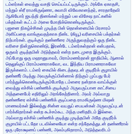
டம்ளர்கள் வைத்து வசதி செய்யப்பட்டிருக்கும். அங்கே ஏகாதசி,
மற்றும் ஸ்ரீ ராமகிருஷ்ணா, சுவாமி விவேகானந்தர், சாரதாதேவி
ஆகியோர் ஜயந்தி தினங்கள் மற்றும் பல விசேஷ நாட்களில்
பக்தர்கள் கூட்டம் அலை மோதிக்கொண்டிருக்கும்.
பஜனை நிகழ்ச்சிகள் முடிந்த பின் தொன்னையில் பிரசாரம்
அளிப்பதை வாங்குவதற்காக நீண்ட (கியூ) வரிசையில் பக்தர்கள்
நிற்பார்கள். குடிக்கும் தண்ணீரை அருந்துவதற்கும் ஒரு நீண்ட
வரிசை நின்றுகொண்டு, இரண்டே டம்ளர்கள்தான் என்பதால்,
ஒருவர் குடித்தபின் அடுத்தவர் என்ற நடைமுறை இருக்கும்.
அப்போது ஒரு மஹானுபாவர், பிராம்மணர்தான் ஜாதியில், ஆனால்
தெலுங்குப் பிராம்மணராகவோ, வட இந்திய பிராமணராகவோ
இருக்கலாம். டம்ளர் கையில் கிடைத்தவுடன் குடிநீர்க் குழாயில்
தண்ணீர் பிடித்து அவருக்குப்பின்னால் நிற்கும் முப்பது பேர்
பார்த்துக்கொண்டிருக்கும்போதே டம்ளரை நன்றாக வாய்க்குள்
வைத்து எச்சில் பண்ணிக் குடிக்கும் அருவருப்பான காட்சியை
அத்தனைபேர் எதிரிலும் அரங்கேற்றினார். அவர் அவ்வாறு
தண்ணீரை எச்சில் பண்ணிக் குடிப்பதை ராமகிருஷ்ண மிஷன்
மாணவர்கள் இல்லத்து சின்ன வயதுப் பையன்கள் அருவருப்புடன்
பார்க்கிறார்கள் என்ற கூச்சம்கூட அந்த மனிதரிடம் இல்லை.
அவ்வாறு எச்சில் பண்ணிக் குடித்து முடித்தபின் அதே குடிநீர்க்
குழாயில் பட்டதோ படவில்லையோ என்ற சந்தேகத்துடன் தண்ணீரால்
ஒரு புரோக்ஷணப் பண்ணி, அலம்புகிறாராம், அடுத்தவரிடம்