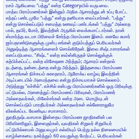
ரசம் ஆகியவை "பத்து" என்ற Categoryயில் வருபவை.
மாத்வ பிராம்மணர்கள் இன்னும் அதிக ஆசாரத்துடன் உப்பு போட்ட
எந்தப் பண்டமுமே "பத்து" என்று தனியாக வைப்பார்கள். "பத்து"
என்று சொல்லப்படும் சமைத்த உணவுப் பண்டங்கள் "பத்து" அல்லாத
பால், தயிர், மோர், இவற்றின் அருகில் வைக்கமாட்டார்கள். நான்
ஸ்மார்த்த வடமா பிரிவைச் சேர்ந்த பிராம்மண இனம். எனவே சுமார்
ஐம்பதாண்டுகளுக்கு முன்பு எங்கள் குடும்பத்துப் பெரியவர்கள்
அனுஷ்டித்த ஆசாரங்களைச் சொல்கிறேன். இவை சிஷ்டாசாரங்கள்
எனப்படுபவை. "சிஷ்ட" என்ற ஸம்ஸ்கிருதச் சொல்லுக்குக்
கற்பிக்கப்பட்ட என்ற விசேஷண அர்த்தம்; ஆசாரம் என்றால்
நடத்தை, நன்னடத்தை என்று அர்த்தம். இத்தகைய பிராம்மண
ஆசாரங்கள் நிச்சயம் சுகாதாரம், ஆரோக்ய வாழ்வு இவற்றின்
அடிப்படையில் அமைந்தவை என்று நிச்சயமாகச் சொல்லலாம்.
அடுத்தது "எச்சில்". எச்சில் என்பது பிராம்மணர்களில் ஒரு பிரிவுக்கு
மட்டுமல்ல, அனைத்துப் பிராம்மணப் பிரிவுகள், பிராம்மணர்
அல்லாதவர்கள், மிலேச்சர்கள் என்ற அடை மொழியுடன்
சொல்லப்படும் பாரதீயர்கள் அல்லாதவர்கள் எல்லோராலுமே
விலக்கப்பட வேண்டிய சமாசாரம்.
துரதிருஷ்டவசமாக இன்றைய பிராம்மண ஜாதிகளின் பல
பிரிவினரிலும், இளைஞர்கள், யுவதிகள் சிறுவர் சிறுமியர்
மட்டுமில்லாமல் அனுபவமும் கல்வியும் பெற்று நல்ல நிலைமையில்
வாழ்க்கையை நகர்த்தும் 60 வயதுக்கு மேற்பட்ட பெரியவர்கள்