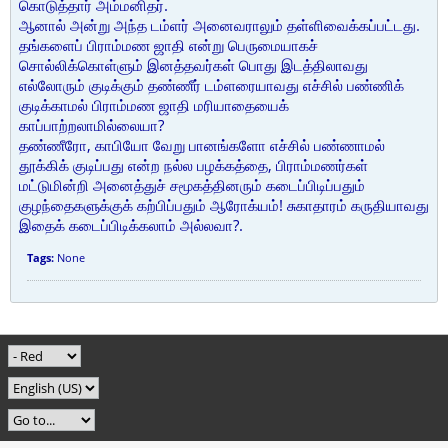
கொடுத்தார் அம்மனிதர்.
ஆனால் அன்று அந்த டம்ளர் அனைவராலும் தள்ளிவைக்கப்பட்டது.
தங்களைப் பிராம்மண ஜாதி என்று பெருமையாகச்
சொல்லிக்கொள்ளும் இனத்தவர்கள் பொது இடத்திலாவது
எல்லோரும் குடிக்கும் தண்ணீர் டம்ளரையாவது எச்சில் பண்ணிக்
குடிக்காமல் பிராம்மண ஜாதி மரியாதையைக்
காப்பாற்றலாமில்லையா?
தண்ணீரோ, காபியோ வேறு பானங்களோ எச்சில் பண்ணாமல்
தூக்கிக் குடிப்பது என்ற நல்ல பழக்கத்தை, பிராம்மணர்கள்
மட்டுமின்றி அனைத்துச் சமூகத்தினரும் கடைப்பிடிப்பதும்
குழந்தைகளுக்குக் கற்பிப்பதும் ஆரோக்யம்! சுகாதாரம் கருதியாவது
இதைக் கடைப்பிடிக்கலாம் அல்லவா?.
Tags:
None