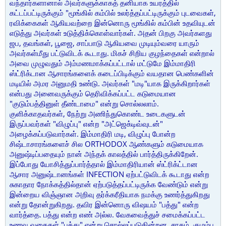
வந்தார்களானால் அவர்களுக்காகத் தனியாக உயரத்தில்
கட்டப்பட்டிருக்கும் "மூங்கில் கம்பில் உலர்த்தப்பட்டிருக்கும் புடவைகள்,
ரவிக்கைகள் ஆகியவற்றை இன்னொரு மூங்கில் கம்பின் உதவியுடன்
எடுத்து அவர்கள் உடுத்திக்கொள்வார்கள். அதன் பிறகு அவர்களது
ஜப, தவங்கள், பூஜை, சாப்பாடு ஆகியவை முடியும்வரை யாரும்
அவர்கள்மீது பட்டுவிடக் கூடாது. மிகச் சிறிய குழந்தைகள் என்றால்
அவை முழுவதும் அம்மணமாக்கப்பட்டால் மட்டுமே இம்மாதிரி
ஸ்ட்ரிக்டான ஆசாரங்களைக் கடைப்பிடிக்கும் வயதான பெண்களின்
மடியில் அமர அனுமதி உண்டு. அவர்கள் "மடி"யாக இருக்கிறார்கள்
என்பது அனைவருக்கும் தெரிவிக்கப்பட்ட கடுமையான
"குடும்பத்தினுள் தீண்டாமை" என்று சொல்லலாம்.
குளிக்காதவர்கள், நேற்று அணிந்துகொண்ட உடைகளுடன்
இருப்பவர்கள் "விழுப்பு" என்ற "அட்ஜெக்டிவ்வுடன்"
அழைக்கப்படுவார்கள். இம்மாதிரி மடி, விழுப்பு போன்ற
சிஷ்டாசாரங்களைச் சில ORTHODOX ஆண்களும் கடுமையாக
அனுஷ்டிப்பதையும் நான் அந்தக் காலத்தில் பார்த்திருக்கிறேன்.
இப்போது யோசித்துப்பார்த்தால் இம்மாதிரியான் ஸ்ட்ரிக்ட்டான
ஆசார அனுஷ்டானங்கள் INFECTION ஏற்பட்டுவிடக் கூடாது என்ற
சுகாதார நோக்கத்தில்தான் ஏற்படுத்தப்பட்டிருக்க வேண்டும் என்று
இன்றைய விஞ்ஞான அறிவு தர்க்கரீதியாக நமக்கு உணர்த்துகிறது
என்று தோன்றுகிறது. தவிர இன்னொரு விஷயம் "பத்து" என்ற
வார்த்தை. பத்து என்ற எண் அல்ல. வேகவைத்துச் சமைக்கப்பட்ட
உணவு வகைகள் "பத்து" என்று சொல்லப்படுகின்றன. சாதம், குழம்பு,