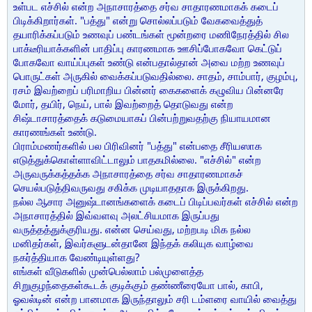
உள்பட எச்சில் என்ற அநாசாரத்தை சர்வ சாதாரணமாகக் கடைப்
பிடிக்கிறார்கள். "பத்து" என்று சொல்லப்படும் வேகவைத்துத்
தயாரிக்கப்படும் உணவுப் பண்டங்கள் மூன்றரை மணிநேரத்தில் சில
பாக்டீரியாக்களின் பாதிப்பு காரணமாக ஊசிப்போகவோ கெட்டுப்
போகவோ வாய்ப்புகள் உண்டு என்பதால்தான் அவை மற்ற உணவுப்
பொருட்கள் அருகில் வைக்கப்படுவதில்லை. சாதம், சாம்பார், குழம்பு,
ரசம் இவற்றைப் பரிமாறிய பின்னர் கைகளைக் கழுவிய பின்னரே
மோர், தயிர், நெய், பால் இவற்றைத் தொடுவது என்ற
சிஷ்டாசாரத்தைக் கடுமையாகப் பின்பற்றுவதற்கு நியாயமான
காரணங்கள் உண்டு.
பிராம்மணர்களில் பல பிரிவினர் "பத்து" என்பதை சீரியஸாக
எடுத்துக்கொள்ளாவிட்டாலும் பாதகமில்லை. "எச்சில்" என்ற
அருவருக்கத்தக்க அநாசாரத்தை சர்வ சாதாரணமாகச்
செயல்படுத்திவருவது சகிக்க முடியாததாக இருக்கிறது.
நல்ல ஆசார அனுஷ்டானங்களைக் கடைப் பிடிப்பவர்கள் எச்சில் என்ற
அநாசாரத்தில் இவ்வளவு அலட்சியமாக இருப்பது
வருத்தத்துக்குரியது. என்ன செய்வது, மற்றபடி மிக நல்ல
மனிதர்கள், இவர்களுடன்தானே இந்தக் கலியுக வாழ்வை
நகர்த்தியாக வேண்டியுள்ளது?
எங்கள் வீடுகளில் முன்பெல்லாம் பல்முளைத்த
சிறுகுழந்தைகள்கூடக் குடிக்கும் தண்ணீரையோ பால், காபி,
ஓவல்டின் என்ற பானமாக இருந்தாலும் சரி டம்ளரை வாயில் வைத்து