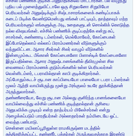
எச்சில் பண்ணிக் குடிக்க அனுமதிக்கவே மாட்டார்கள். பல் விழுந்து
புதிய பல் முளைத்துவிட்டாலே ஒரு சிறுவனோ சிறுமியோ
பெரியவர்கள் அனுஷ்டிக்கும் சிஷ்டாசாரங்களைக் கண்டிப்பாகக்
கடைப் பிடிக்க வேண்டுமென்பது எங்கள் பாட்டியும், தாத்தாவும் மற்ற
பெரியவர்களும் எங்களுக்கு அடி, உதைகளுடன் சொல்லிக் கொடுத்த
நல்ல விஷயங்கள். எச்சில் பண்ணிக் குடிப்பதற்கே என்று கப்,
சாசர்கள், கண்ணாடி டம்ளர்கள், மெல்மோவேர், கோப்பைகள்
இப்போதெல்லாம் எல்லாப் பிராம்மணர்கள் வீடுகளுக்கும்
வந்துவிட்டன. ஆசார சீலர்கள் சிலர் வாழும் வீடுகளில்
இன்னமும்கூட பீங்கான் கோப்பைகளோ பிளாஸ்டிக் கோப்பைகளோ
இருப்பதில்லை. ஆசார அனுஷ்டானங்களில் தீவிரமுள்ள சில
வைணவப் பிராம்மணக் குடும்பங்களில் உள்ள பெரியவர்கள்
வெள்ளிடம்ளர், டபராவில்தான் காபி குடிக்கிறார்கள்.
அப்போதும்கூடச் சூடான காப்பியையோ பாலையோ டபரா டம்ளர்கள்
மூலம் ஆற்றி வாயிலிருந்து மூன்று அங்குலம் உயரே தூக்கித்தான்
அருந்துவார்கள்.
தண்ணீரையோ, வேறு சூடான அல்லது குளிர்ந்த பானங்களையோ
வாயில்வைத்து எச்சில் பண்ணிக் குடித்தால்தான் ருசியை
அனுபவிக்க முடியும் என்ற தாத்பர்யம் மிலேச்சர்கள் என்று
அழைக்கப்படும் பாரதீயர்கள் அல்லாதார்கள் நம்மிடையே ஒட்ட
வைத்த பண்பாடு.
சென்னை மயிலாப்பூரிலுள்ள ராமகிருஷ்ண மடத்தில்
சுத்திகரிக்கப்பட்ட தண்ணீர், பக்தர்கள் அருந்துவதற்காக இரண்டு