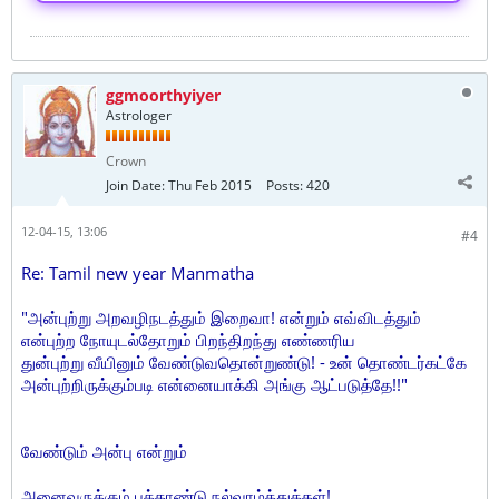
ggmoorthyiyer
Astrologer
Crown
Join Date:
Thu Feb 2015
Posts:
420
12-04-15, 13:06
#4
Re: Tamil new year Manmatha
"அன்புற்று அறவழிநடத்தும் இறைவா! என்றும் எவ்விடத்தும்
என்புற்ற நோயுடல்தோறும் பிறந்திறந்து எண்ணரிய
துன்புற்று வீயினும் வேண்டுவதொன்றுண்டு! - உன் தொண்டர்கட்கே
அன்புற்றிருக்கும்படி என்னையாக்கி அங்கு ஆட்படுத்தே!!"
வேண்டும் அன்பு என்றும்
அனைவருக்கும் புத்தாண்டு நல்வாழ்த்துக்கள்!