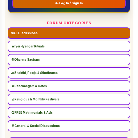
🔑 Log In / Sign In
FORUM CATEGORIES
🌐
All Discussions
🔥
Iyer-Iyengar Rituals
📚
Dharma Sastram
🙏
Bhakthi, Pooja & Sthothrams
📅
Panchangam & Dates
🪔
Religious & Monthly Festivals
💍
FREE Matrimonials & Ads
💬
General & Social Discussions