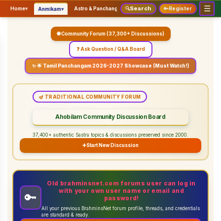
☰
Search
▾
▾
▾
Home
▾
Astro & Panchangam
🔍
Vaidhikam & Sastram
🔑
Register
Servic
Anmikam
🌐 Community Forum (37,300+ Discussions)
❓ Ask Question / Q&A Board
✨ 🌟 Tamil Panchangam 2026-2027 Showcase (Must Watch!)
🪔 TRADITIONAL COMMUNITY FORUM
Ahobilam Community Discussion Board
37,400+ authentic Sastra topics & discussions preserved since 2000.
➕
Start New Discussion
Old brahminsnet.com forums user can log in
with your own user name or email and
🔑
password!
All your previous BrahminsNet forum profile, threads, and credentials
are standard & ready.