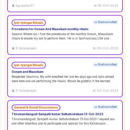
👤
kgopalan37
📅
18-Oct-2023
📜 BrahminsNet
Iyer-Iyengar Rituals
Procedures for Oonam And Maasikam monthly rituals
Swamin Where can I find the procedures of the monthly Oonam, Msaasikam
rituals to enable my son to perform them. He is in SanFrancisco,USA and
second son in Sin
...
👤
R.Varadarajan
📅
09-Oct-2023
📜 BrahminsNet
Iyer-Iyengar Rituals
Oonam and Maasikam
Respected Swamins, ​​​​​​My wife breathed her last ten days ago and sons abroad
were here and are performing the rituals. Would be grateful if the learned
Swami
...
👤
R.Varadarajan
📅
04-Oct-2023
📜 BrahminsNet
General & Social Discussions
Thirumandangudi Sampath kumar Sathabishekam 13-Oct-2023
Thirumandangudi Sampath kumar Sathabishekam 13-Oct-2023 I request you
and other bhakthas also to participate and sponsor for this Kainkaryam.
Ramanujavipra D
...