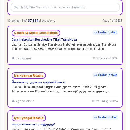
Showing
15
of
37,364
discussions
Page
1
of
2491
📜 BrahminsNet
General & Social Discussions
Cara melakukan Reschedule Tiket TransNusa
Layanan Customer Service TransNusa Hubungi layanan pelanggan TransNusa
di Indonesia di +6283800150086 atau we.care@transnusa.co.id. Jam
operasional: 09:00 - 17:
...
👤
thivagaren
📅
30-Jun-2026
📜 BrahminsNet
Iyer-Iyengar Rituals
சோம வார அரச மர ப்ரதக்ஷிணம்
Pradhakshina amavasai ப்ரதக்ஷிண அமாவாசை 02-09-2024 திங்கட்
கிழமை காலை 10 மணி வரை அமாவாசை இருந்தாலும் அரச மர
ப்ரதக்ஷிணம் செய்யலாம். 02-09-2024 அமாவாசை முழுவத
...
👤
kgopalan37
📅
29-Aug-2024
📜 BrahminsNet
Iyer-Iyengar Rituals
மஹா சங்கடஹர சதுர்த்தி
மஹா சங்கடஹர சதுர்த்தி. 22-08-2024. சிராவண க்ருஷ்ண சதுர்த்தி.