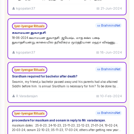
விசுவேதேவருக்கு சிராத்த தினத்தின் போது சாப்பாடு
...
👤
kgopalan37
📅
21-Jun-2024
📜 BrahminsNet
Iyer-Iyengar Rituals
கவாமயன துவாதசி
18-06-2024 கவாமயன துவாதசி. ஜ்யேஷ்ட மாத சுக்ல பக்ஷ
துவாதசியன்று காலையில் த்ரிவிக்ரம மூர்த்தியான மஹா விஷ்ணு
படத்தை துளசி, மல்லிகை பூ ஆகியவற்றால் பூஜை ஸஹஸ்ர நாமா
...
👤
kgopalan37
📅
18-Jun-2024
📜 BrahminsNet
Iyer-Iyengar Rituals
Srardham required for bachelor after death?
Swamin, my friend,a bachelor passed away and his parents had also attained
Siddhi before him. Is annual Srardham is necessary for him? To be done by
whom? Requ
...
👤
R.Varadarajan
📅
10-Feb-2024
📜 BrahminsNet
Iyer-Iyengar Rituals
proceedure for masikam and oonam in reply to Mr. varadarajan.
masikam dates : 25-9-23; 24-10-23; 23-11-23; 22-12-23; 21-01-24; 19-02-24;
20-03-24; oonam 22-10-23; 05-11-23; 17-03-24; others after getting new year
...