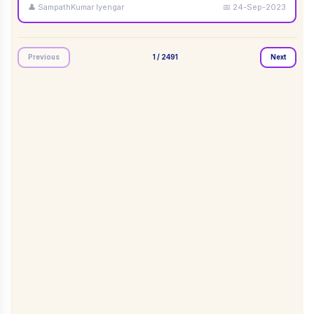
👤
SampathKumar Iyengar
📅
24-Sep-2023
Previous
1
/
2491
Next