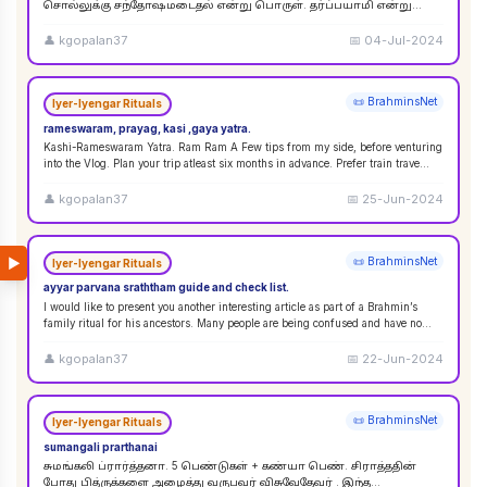
சொல்லுக்கு சந்தோஷமடைதல் என்று பொருள். தர்ப்பயாமி என்று
சொல்லும்பொழுது சந்தோஷமடையுங்கள் என்று பொருள்
கொள்ளலாம்
...
👤
kgopalan37
📅
04-Jul-2024
📜 BrahminsNet
Iyer-Iyengar Rituals
rameswaram, prayag, kasi ,gaya yatra.
Kashi-Rameswaram Yatra. Ram Ram A Few tips from my side, before venturing
into the Vlog. Plan your trip atleast six months in advance. Prefer train trave
...
👤
kgopalan37
📅
25-Jun-2024
▶
📜 BrahminsNet
Iyer-Iyengar Rituals
ayyar parvana sraththam guide and check list.
I would like to present you another interesting article as part of a Brahmin’s
family ritual for his ancestors. Many people are being confused and have no
idea
...
👤
kgopalan37
📅
22-Jun-2024
📜 BrahminsNet
Iyer-Iyengar Rituals
sumangali prarthanai
சுமங்கலி ப்ரார்த்தனா. 5 பெண்டுகள் + கண்யா பெண். சிராத்ததின்
போது பித்ருக்களை அழைத்து வருபவர் விசுவேதேவர் . இந்த