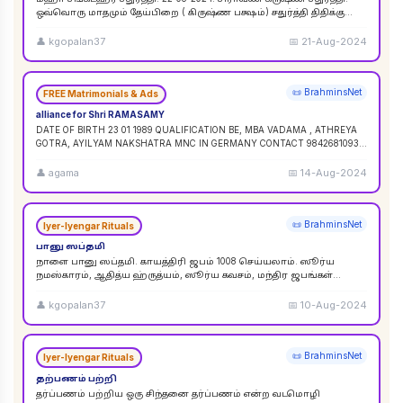
ஒவ்வொரு மாதமும் தேய்பிறை ( கிருஷ்ண பக்ஷம்) சதுர்த்தி திதிக்கு
ஸங்கட ஹர சதுர்த்தி எனப் பெயர். ஆனால
...
👤
kgopalan37
📅
21-Aug-2024
📜 BrahminsNet
FREE Matrimonials & Ads
alliance for Shri RAMASAMY
DATE OF BIRTH 23 01 1989 QUALIFICATION BE, MBA VADAMA , ATHREYA
GOTRA, AYILYAM NAKSHATRA MNC IN GERMANY CONTACT 9842681093 /
9840120854
...
👤
agama
📅
14-Aug-2024
📜 BrahminsNet
Iyer-Iyengar Rituals
பானு ஸப்தமி
நாளை பானு ஸப்தமி. காயத்திரி ஜபம் 1008 செய்யலாம். ஸூர்ய
நமஸ்காரம், ஆதித்ய ஹ்ருத்யம், ஸூர்ய கவசம், மந்திர ஜபங்கள்
செய்யலாம். இது ஸூர்ய கிரஹண புண்ய காலத்திற்கு ச
...
👤
kgopalan37
📅
10-Aug-2024
📜 BrahminsNet
Iyer-Iyengar Rituals
தற்பணம் பற்றி
தர்ப்பணம் பற்றிய ஒரு சிந்தனை தர்ப்பணம் என்ற வடமொழி