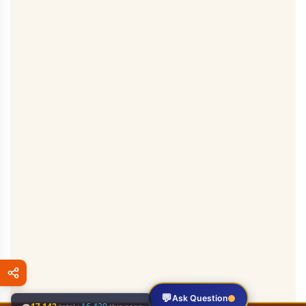
💬
Ask Question