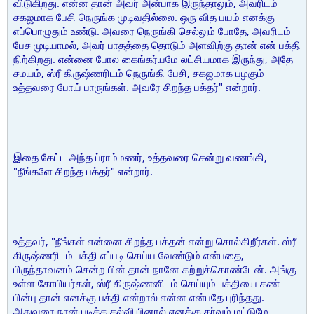
விடுகிறது. என்ன தான் அவர் அன்பாக இருந்தாலும், அவரிடம்
சகஜமாக பேசி நெருங்க முடிவதில்லை. ஒரு வித பயம் எனக்கு
எப்பொழுதும் உண்டு. அவரை நெருங்கி செல்லும் போதே, அவரிடம்
பேச முடியாமல், அவர் பாதத்தை தொடும் அளவிற்கு தான் என் பக்தி
நிற்கிறது. என்னை போல கைங்கர்யமே லட்சியமாக இருந்து, அதே
சமயம், ஸ்ரீ கிருஷ்ணரிடம் நெருங்கி பேசி, சகஜமாக பழகும்
உத்தவரை போய் பாருங்கள். அவரே சிறந்த பக்தர்" என்றார்.
இதை கேட்ட அந்த ப்ராம்மணர், உத்தவரை சென்று வணங்கி,
"நீங்களே சிறந்த பக்தர்" என்றார்.
உத்தவர், "நீங்கள் என்னை சிறந்த பக்தன் என்று சொல்கிறீர்கள். ஸ்ரீ
கிருஷ்ணரிடம் பக்தி எப்படி செய்ய வேண்டும் என்பதை,
பிருந்தாவனம் சென்ற பின் தான் நானே கற்றுக்கொண்டேன். அங்கு
உள்ள கோபியர்கள், ஸ்ரீ கிருஷ்ணனிடம் செய்யும் பக்தியை கண்ட
பின்பு தான் எனக்கு பக்தி என்றால் என்ன என்பதே புரிந்தது.
அதுவரை நான் படித்த கல்வியினால் எனக்கு கர்வம் மட்டுமே