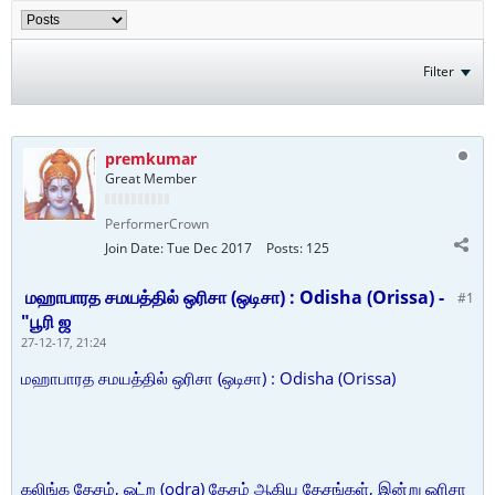
Filter
premkumar
Great Member
PerformerCrown
Join Date:
Tue Dec 2017
Posts:
125
மஹாபாரத சமயத்தில் ஒரிசா (ஒடிசா) : Odisha (Orissa) -
#1
"பூரி ஜ
27-12-17, 21:24
மஹாபாரத சமயத்தில் ஒரிசா (ஒடிசா) : Odisha (Orissa)
கலிங்க தேசம், ஓட்ற (odra) தேசம் ஆகிய தேசங்கள், இன்று ஒரிசா