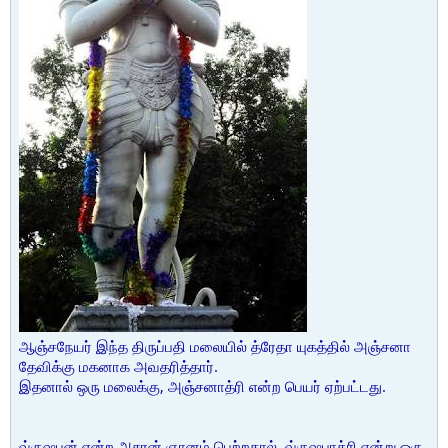
ஆஞ்சநேயர் இந்த திருப்பதி மலையில் த்ரேதா யுகத்தில் அஞ்சனா
தேவிக்கு மகனாக அவதரித்தார்.
இதனால் ஒரு மலைக்கு, அஞ்சனாத்ரி என்ற பெயர் ஏற்பட்டது.
வ்ருஷபன் என்ற அசுரன் ஞானம் பெற்றதால், வ்ருஷபாத்ரி என்று ஒரு