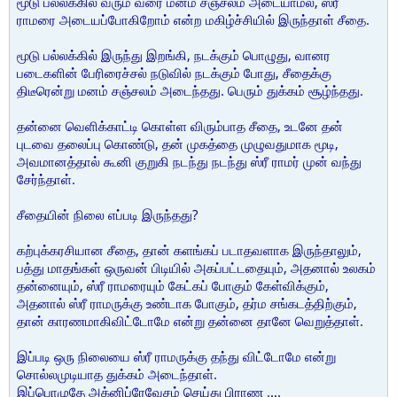
மூடு பல்லக்கில் வரும் வரை மனம் சஞ்சலம் அடையாமல், ஸ்ரீ
ராமரை அடையப்போகிறோம் என்ற மகிழ்ச்சியில் இருந்தாள் சீதை.
மூடு பல்லக்கில் இருந்து இறங்கி, நடக்கும் பொழுது, வானர
படைகளின் பேரிரைச்சல் நடுவில் நடக்கும் போது, சீதைக்கு
திடீரென்று மனம் சஞ்சலம் அடைந்தது. பெரும் துக்கம் சூழ்ந்தது.
தன்னை வெளிக்காட்டி கொள்ள விரும்பாத சீதை, உடனே தன்
புடவை தலைப்பு கொண்டு, தன் முகத்தை முழுவதுமாக மூடி,
அவமானத்தால் கூனி குறுகி நடந்து நடந்து ஸ்ரீ ராமர் முன் வந்து
சேர்ந்தாள்.
சீதையின் நிலை எப்படி இருந்தது?
கற்புக்கரசியான சீதை, தான் களங்கப் படாதவளாக இருந்தாலும்,
பத்து மாதங்கள் ஒருவன் பிடியில் அகப்பட்டதையும், அதனால் உலகம்
தன்னையும், ஸ்ரீ ராமரையும் கேட்கப் போகும் கேள்விக்கும்,
அதனால் ஸ்ரீ ராமருக்கு உண்டாக போகும், தர்ம சங்கடத்திற்கும்,
தான் காரணமாகிவிட்டோமே என்று தன்னை தானே வெறுத்தாள்.
இப்படி ஒரு நிலையை ஸ்ரீ ராமருக்கு தந்து விட்டோமே என்று
சொல்லமுடியாத துக்கம் அடைந்தாள்.
இப்பொழுதே அக்னிப்ரேவேசம் செய்து பிராண ....