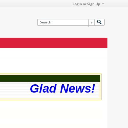
Login or Sign Up
Glad News! The we