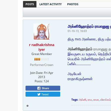
POSTS
LATEST ACTIVITY
PHOTOS
அக்னிஹோத்ரம் ராமானுஜ தா
01-10-13, 16:03
திரு nvs அண்ணா, திரு ப
r radhakrishna
அக்னிஹோத்ரம்
ராமானுஜ தாத
iyer
இவருடைய உருவம், நெற்றியி
Great Member
பெயரில் அக்னிஹோத்ரம் என்ற
ப்ளீஸ்...............
PerformerCrown
Join Date:
Fri Apr
அடியேன்
2013
ராதாகிருஷ்ணன்
Posts:
124
Share
Tweet
Tags:
அக்னி
,
ராம
,
ராமா
,
விளக்கம்