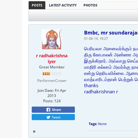
POSTS
LATEST ACTIVITY
PHOTOS
Bmbc, mr soundaraja
01-06-14, 18:27
பெரியவா அனைவர்க்கும் நம
திரு கோபாலன் அண்ணா அறிவு
r radhakrishna
இருக்கிறார். அவ்வாறு செய
iyer
மாதிரி எல்லாம் அவர்க்கு ந
Great Member
என்று தெரியவில்லை. ஆனால்
வாத்யாரிடம்தான் பெற்றுக் 
PerformerCrown
thanks
Join Date:
Fri Apr
radhakrishnan r
2013
Posts:
124
Share
Tweet
Tags:
None