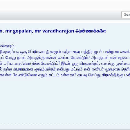
n, mr gopalan, mr varadharajan அண்ணாக்களே
ஸ்காரம்.
ரைப்படி ஒரு பெரியவா தினமும் பஞ்சாக்ஷர மந்திர ஜபம் பண்றவா எனக்க
்யும் போது நான் அவருக்கு என்ன செய்ய வேண்டும்? அவருடன் என் உறவை
ான் மரியாதை கொடுக்க வேண்டும்? இவர் ஒரு கிரஹஸ்தர். எனக்கு முன்னால
 நல்ல ஆசாரமான குடும்பஸ்தர் என்பது மட்டும் என் நண்பர் மூலமாக தெரி
கொள்ள வேண்டுமென ஏதும் சட்டம் உள்ளதா? தயவு செய்து சிரமத்திற்கு மன்