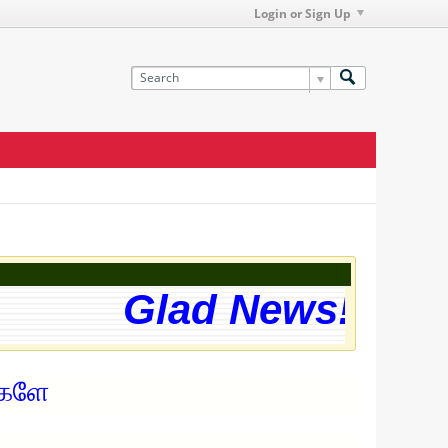
Login or Sign Up
Glad News! The w
்களே