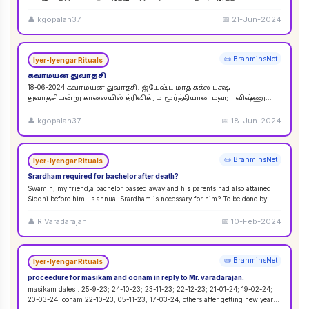
விசுவேதேவருக்கு சிராத்த தினத்தின் போது சாப்பாடு
...
👤
kgopalan37
📅
21-Jun-2024
📜 BrahminsNet
Iyer-Iyengar Rituals
கவாமயன துவாதசி
18-06-2024 கவாமயன துவாதசி. ஜ்யேஷ்ட மாத சுக்ல பக்ஷ
துவாதசியன்று காலையில் த்ரிவிக்ரம மூர்த்தியான மஹா விஷ்ணு
படத்தை துளசி, மல்லிகை பூ ஆகியவற்றால் பூஜை ஸஹஸ்ர நாமா
...
👤
kgopalan37
📅
18-Jun-2024
📜 BrahminsNet
Iyer-Iyengar Rituals
Srardham required for bachelor after death?
Swamin, my friend,a bachelor passed away and his parents had also attained
Siddhi before him. Is annual Srardham is necessary for him? To be done by
whom? Requ
...
👤
R.Varadarajan
📅
10-Feb-2024
📜 BrahminsNet
Iyer-Iyengar Rituals
proceedure for masikam and oonam in reply to Mr. varadarajan.
masikam dates : 25-9-23; 24-10-23; 23-11-23; 22-12-23; 21-01-24; 19-02-24;
20-03-24; oonam 22-10-23; 05-11-23; 17-03-24; others after getting new year
...