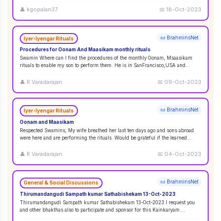
👤
kgopalan37
📅
18-Oct-2023
📜 BrahminsNet
Iyer-Iyengar Rituals
Procedures for Oonam And Maasikam monthly rituals
Swamin Where can I find the procedures of the monthly Oonam, Msaasikam
rituals to enable my son to perform them. He is in SanFrancisco,USA and
second son in Sin
...
👤
R.Varadarajan
📅
09-Oct-2023
📜 BrahminsNet
Iyer-Iyengar Rituals
Oonam and Maasikam
Respected Swamins, ​​​​​​My wife breathed her last ten days ago and sons abroad
were here and are performing the rituals. Would be grateful if the learned
Swami
...
👤
R.Varadarajan
📅
04-Oct-2023
📜 BrahminsNet
General & Social Discussions
Thirumandangudi Sampath kumar Sathabishekam 13-Oct-2023
Thirumandangudi Sampath kumar Sathabishekam 13-Oct-2023 I request you
and other bhakthas also to participate and sponsor for this Kainkaryam.
Ramanujavipra D
...