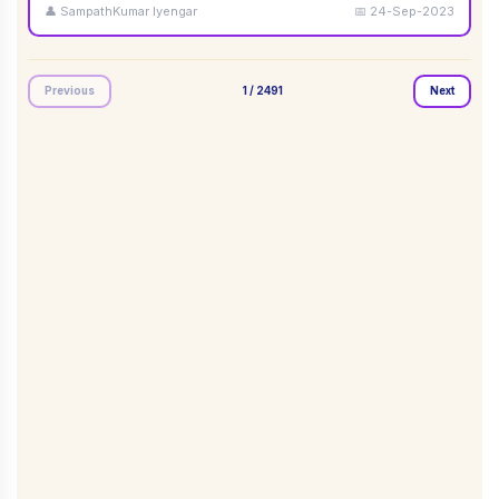
👤
SampathKumar Iyengar
📅
24-Sep-2023
Previous
1
/
2491
Next