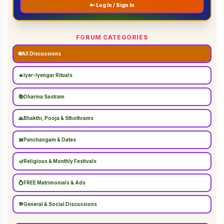
🔑 Log In / Sign In
FORUM CATEGORIES
🌐
All Discussions
🔥
Iyer-Iyengar Rituals
📚
Dharma Sastram
🙏
Bhakthi, Pooja & Sthothrams
📅
Panchangam & Dates
🪔
Religious & Monthly Festivals
💍
FREE Matrimonials & Ads
💬
General & Social Discussions