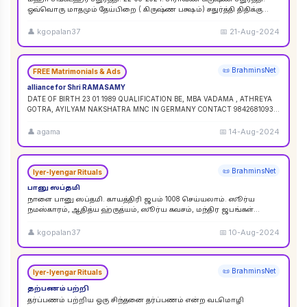
ஒவ்வொரு மாதமும் தேய்பிறை ( கிருஷ்ண பக்ஷம்) சதுர்த்தி திதிக்கு
ஸங்கட ஹர சதுர்த்தி எனப் பெயர். ஆனால
...
👤
kgopalan37
📅
21-Aug-2024
📜 BrahminsNet
FREE Matrimonials & Ads
alliance for Shri RAMASAMY
DATE OF BIRTH 23 01 1989 QUALIFICATION BE, MBA VADAMA , ATHREYA
GOTRA, AYILYAM NAKSHATRA MNC IN GERMANY CONTACT 9842681093 /
9840120854
...
👤
agama
📅
14-Aug-2024
📜 BrahminsNet
Iyer-Iyengar Rituals
பானு ஸப்தமி
நாளை பானு ஸப்தமி. காயத்திரி ஜபம் 1008 செய்யலாம். ஸூர்ய
நமஸ்காரம், ஆதித்ய ஹ்ருத்யம், ஸூர்ய கவசம், மந்திர ஜபங்கள்
செய்யலாம். இது ஸூர்ய கிரஹண புண்ய காலத்திற்கு ச
...
👤
kgopalan37
📅
10-Aug-2024
📜 BrahminsNet
Iyer-Iyengar Rituals
தற்பணம் பற்றி
தர்ப்பணம் பற்றிய ஒரு சிந்தனை தர்ப்பணம் என்ற வடமொழி