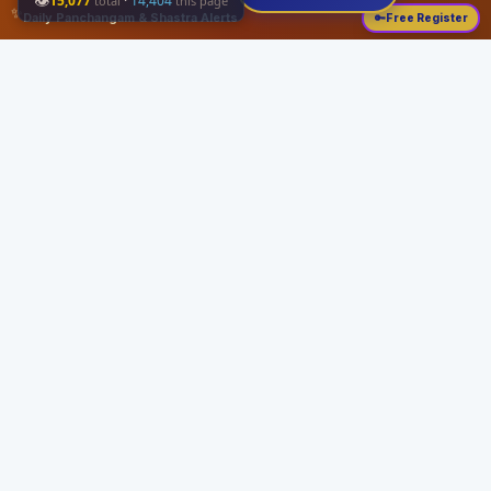
👁
15,077
·
14,404
total
this page
✨
Daily Panchangam & Shastra Alerts
🔑
Free Register
Share this:
About
Serving the Sri Vaishnava community since August 19, 1989 with authentic
Vedic knowledge, Dharma Sastram guides, Panchangam tools, and religious
services.
Quick Links
Home
Vedic Rituals
Divyadesams
Dharma Sastram
Panchangam