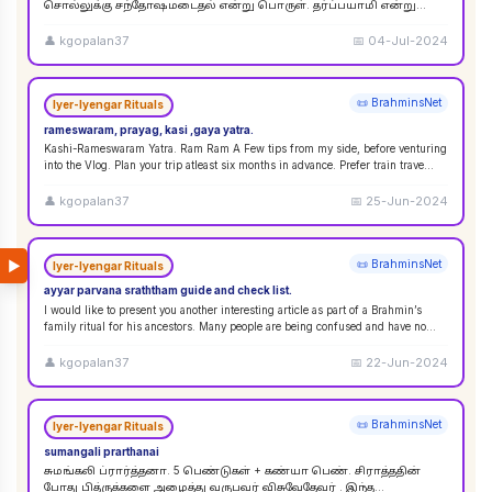
சொல்லுக்கு சந்தோஷமடைதல் என்று பொருள். தர்ப்பயாமி என்று
சொல்லும்பொழுது சந்தோஷமடையுங்கள் என்று பொருள்
கொள்ளலாம்
...
👤
kgopalan37
📅
04-Jul-2024
📜 BrahminsNet
Iyer-Iyengar Rituals
rameswaram, prayag, kasi ,gaya yatra.
Kashi-Rameswaram Yatra. Ram Ram A Few tips from my side, before venturing
into the Vlog. Plan your trip atleast six months in advance. Prefer train trave
...
👤
kgopalan37
📅
25-Jun-2024
▶
📜 BrahminsNet
Iyer-Iyengar Rituals
ayyar parvana sraththam guide and check list.
I would like to present you another interesting article as part of a Brahmin’s
family ritual for his ancestors. Many people are being confused and have no
idea
...
👤
kgopalan37
📅
22-Jun-2024
📜 BrahminsNet
Iyer-Iyengar Rituals
sumangali prarthanai
சுமங்கலி ப்ரார்த்தனா. 5 பெண்டுகள் + கண்யா பெண். சிராத்ததின்
போது பித்ருக்களை அழைத்து வருபவர் விசுவேதேவர் . இந்த