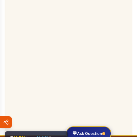
💬
Ask Question