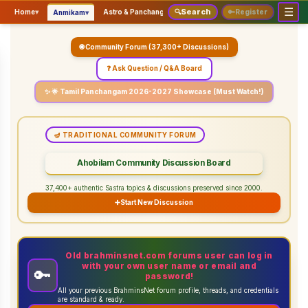
☰
Search
▾
▾
▾
Home
▾
Astro & Panchangam
🔍
Vaidhikam & Sastram
🔑
Register
Servic
Anmikam
🌐 Community Forum (37,300+ Discussions)
❓ Ask Question / Q&A Board
✨ 🌟 Tamil Panchangam 2026-2027 Showcase (Must Watch!)
🪔 TRADITIONAL COMMUNITY FORUM
Ahobilam Community Discussion Board
37,400+ authentic Sastra topics & discussions preserved since 2000.
➕
Start New Discussion
Old brahminsnet.com forums user can log in
with your own user name or email and
🔑
password!
All your previous BrahminsNet forum profile, threads, and credentials
are standard & ready.