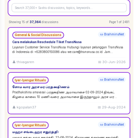
Showing
15
of
37,364
discussions
Page
1
of
2491
📜 BrahminsNet
General & Social Discussions
Cara melakukan Reschedule Tiket TransNusa
Layanan Customer Service TransNusa Hubungi layanan pelanggan TransNusa
di Indonesia di +6283800150086 atau we.care@transnusa.co.id. Jam
operasional: 09:00 - 17:
...
👤
thivagaren
📅
30-Jun-2026
📜 BrahminsNet
Iyer-Iyengar Rituals
சோம வார அரச மர ப்ரதக்ஷிணம்
Pradhakshina amavasai ப்ரதக்ஷிண அமாவாசை 02-09-2024 திங்கட்
கிழமை காலை 10 மணி வரை அமாவாசை இருந்தாலும் அரச மர
ப்ரதக்ஷிணம் செய்யலாம். 02-09-2024 அமாவாசை முழுவத
...
👤
kgopalan37
📅
29-Aug-2024
📜 BrahminsNet
Iyer-Iyengar Rituals
மஹா சங்கடஹர சதுர்த்தி
மஹா சங்கடஹர சதுர்த்தி. 22-08-2024. சிராவண க்ருஷ்ண சதுர்த்தி.