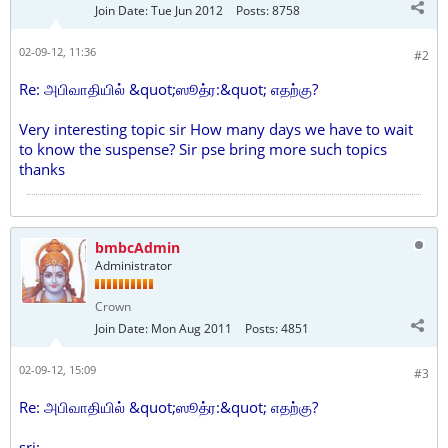
Join Date:
Tue Jun 2012
Posts:
8758
02-09-12, 11:36
#2
Re: அபிவாதியில் &quot;ஸூத்ர:&quot; எதற்கு?
Very interesting topic sir How many days we have to wait
to know the suspense? Sir pse bring more such topics
thanks
bmbcAdmin
Administrator
Crown
Join Date:
Mon Aug 2011
Posts:
4851
02-09-12, 15:09
#3
Re: அபிவாதியில் &quot;ஸூத்ர:&quot; எதற்கு?
sri: