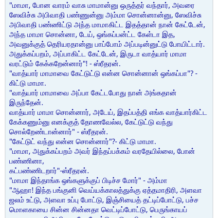
"மாமா, போன வாரம் வாசு மாமான்னு ஒருத்தர் வந்தார், அவரை
ஸேவிச்சு அபிவாதி பண்ணுன்னு அம்மா சொன்னான்னு, ஸேவிச்சு
அபிவாதி பண்ணிட்டு அந்த மாமாகிட்ட இதத்தான் நான் கேட்டேன்,
அந்த மாமா சொன்னா, டேய், ஒங்கப்பன்ட்ட கேள்டா இத,
அவனுக்குத் தெரியரதான்னு பாப்போம் அப்படின்னுட்டு போயிட்டார்.
அதுக்கப்பறம், அப்பாகிட்ட கேட்டேன், இருடா வாத்யார் மாமா
வரட்டும் கேக்கறேன்னார்"! - ஸ்ரீதரன்.
"வாத்யார் மாமாவை கேட்டுட்டு என்ன சொன்னான் ஒங்கப்பா"? -
கிட்டு மாமா.
"வாத்யார் மாமாவை அப்பா கேட்டபோது நான் அங்கதான்
இருந்தேன்.
வாத்யார் மாமா சொன்னார், அடேய், இதப்பத்தி எங்க வாத்யார்கிட்ட
கேக்கணும்னு எனக்குத் தோணவேல்ல, கேட்டுட்டு வந்து
சொல்றேண்டான்னார்" - ஸ்ரீதரன்.
"கேட்டுட் வந்து என்ன சொன்னார்"?- கிட்டு மாமா.
"மாமா, அதுக்கப்பறம் அவர் இந்தப்பக்கம் வரதேயில்லை, போன்
பண்ணினா,
கட்பண்ணிடறார்"-ஸ்ரீதரன்.
"மாமா இந்தாங்க ஒங்களுக்குப் பிடிச்ச மோர்" - அம்மா
"ஆஹா! இந்த பங்குனி வெய்யக்காலத்துக்கு ஏத்தமாதிரி, அளவா
ஜலம் உட்டு, அளவா உப்பு போட்டு, இஞ்சியைத் தட்டிப்போட்டு, பச்ச
மொளகாயை சின்ன சின்னதா வெட்டிப்போட்டு, பெருங்காயப்