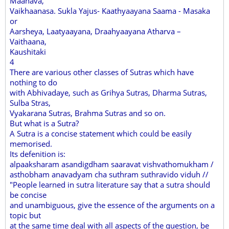
Maanava,
Vaikhaanasa. Sukla Yajus- Kaathyaayana Saama - Masaka
or
Aarsheya, Laatyaayana, Draahyaayana Atharva –
Vaithaana,
Kaushitaki
4
There are various other classes of Sutras which have
nothing to do
with Abhivadaye, such as Grihya Sutras, Dharma Sutras,
Sulba Stras,
Vyakarana Sutras, Brahma Sutras and so on.
But what is a Sutra?
A Sutra is a concise statement which could be easily
memorised.
Its defenition is:
alpaaksharam asandigdham saaravat vishvathomukham /
asthobham anavadyam cha suthram suthravido viduh //
"People learned in sutra literature say that a sutra should
be concise
and unambiguous, give the essence of the arguments on a
topic but
at the same time deal with all aspects of the question, be