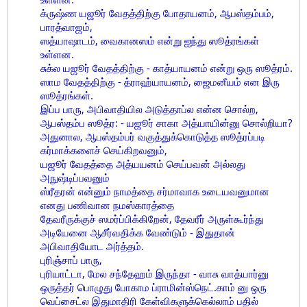
க்ருஷ்ண யஜூர் வேதத்திற்கு போதாயனம், ஆபஸ்தம்பம்,
பாரத்வாஜம்,
ஸத்யாஷாடம், வைகானஸம் என்று ஐந்து ஸூத்ரங்கள்
உள்ளன.
சுக்ல யஜூர் வேதத்திற்கு - காத்யாயனம் என்று ஒரு ஸூத்ரம்.
ஸாம வேதத்திற்கு - த்ராஹ்யாயனம், ஜைமனீயம் என இரு
ஸூத்ரங்கள்.
இப்ப பாரு, அபிவாதியில அடுத்தாப்ல என்ன சொல்ற,
ஆபஸ்தம்ப ஸூத்ர: - யஜூர் சாகா அத்யாயின்னு சொல்றியா?
அதுனால, ஆபஸ்தம்பர் வகுத்துக்கொடுத்த ஸூத்ரப்படி
கர்மாக்களைச் செய்கிறவனும்,
யஜூர் வேதத்தை அத்யயனம் செய்பவன் அல்லது
அநுஷ்டிப்பவனும்
ஸ்ரீதரன் என்னும் நாமத்தை சர்மாவாக உடையவனுமான
எனது பணிவான நமஸ்காரத்தை
தேவரீருக்குச் ஸமர்ப்பிக்கிறேன், தேவரீர் அருள்கூர்ந்து
அடியேனை ஆசீர்வதிக்க வேண்டும் - இதுதான்
அபிவாதியோட அர்த்தம்.
புரிஞ்சாப் பாரு,
புரியாட்டா, மேல சந்தேஹம் இருந்தா - வாசு வாத்யார்னு
ஒருத்தர் பொழுது போகாம ப்ராமின்ஸ்நெட்.காம் னு ஒரு
வெப்சைட்ல இதுமாதிரி கேள்விகளுக்கெல்லாம் பதில்