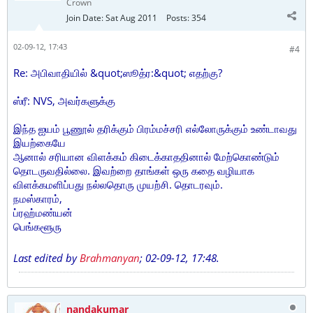
Crown
Join Date:
Sat Aug 2011
Posts:
354
02-09-12, 17:43
#4
Re: அபிவாதியில் &quot;ஸூத்ர:&quot; எதற்கு?
ஸ்ரீ: NVS, அவர்களுக்கு
இந்த ஐயம் பூணூல் தரிக்கும் பிரம்மச்சரி எல்லோருக்கும் உண்டாவது
இயற்கையே
ஆனால் சரியான விளக்கம் கிடைக்காததினால் மேற்கொண்டும்
தொடருவதில்லை. இவற்றை தாங்கள் ஒரு கதை வழியாக
விளக்கமளிப்பது நல்லதொரு முயற்சி. தொடரவும்.
நமஸ்காரம்,
ப்ரஹ்மண்யன்
பெங்களூரு
Last edited by
Brahmanyan
;
02-09-12, 17:48
.
nandakumar