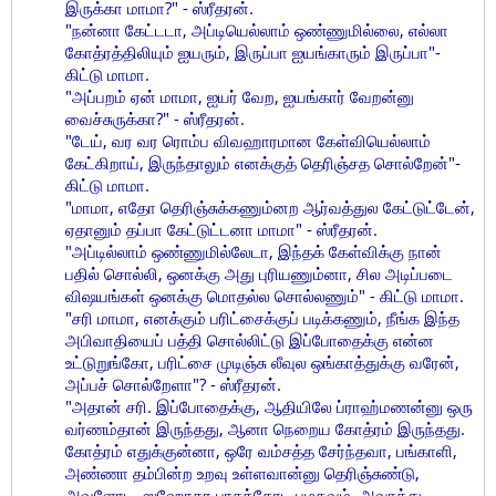
இருக்கா மாமா?" - ஸ்ரீதரன்.
"நன்னா கேட்டடா, அப்டியெல்லாம் ஒண்ணுமில்லை, எல்லா
கோத்ரத்திலியும் ஐயரும், இருப்பா ஐயங்காரும் இருப்பா"-
கிட்டு மாமா.
"அப்பறம் ஏன் மாமா, ஐயர் வேற, ஐயங்கார் வேறன்னு
வைச்சுருக்கா?" - ஸ்ரீதரன்.
"டேய், வர வர ரொம்ப விவஹாரமான கேள்வியெல்லாம்
கேட்கிறாய், இருந்தாலும் எனக்குத் தெரிஞ்சத சொல்றேன்"-
கிட்டு மாமா.
"மாமா, எதோ தெரிஞ்சுக்கணும்னற ஆர்வத்துல கேட்டுட்டேன்,
ஏதானும் தப்பா கேட்டுட்டனா மாமா" - ஸ்ரீதரன்.
"அப்டில்லாம் ஒண்ணுமில்லேடா, இந்தக் கேள்விக்கு நான்
பதில் சொல்லி, ஒனக்கு அது புரியணும்னா, சில அடிப்படை
விஷயங்கள் ஒனக்கு மொதல்ல சொல்லணும்" - கிட்டு மாமா.
"சரி மாமா, எனக்கும் பரிட்சைக்குப் படிக்கணும், நீங்க இந்த
அபிவாதியைப் பத்தி சொல்லிட்டு இப்போதைக்கு என்ன
உட்டுறுங்கோ, பரிட்சை முடிஞ்சு லீவுல ஒங்காத்துக்கு வரேன்,
அப்பச் சொல்றேளா"? - ஸ்ரீதரன்.
"அதான் சரி. இப்போதைக்கு, ஆதியிலே ப்ராஹ்மணன்னு ஒரு
வர்ணம்தான் இருந்தது, ஆனா நெறைய கோத்ரம் இருந்தது.
கோத்ரம் எதுக்குன்னா, ஒரே வம்சத்த சேர்ந்தவா, பங்காளி,
அண்ணா தம்பின்ற உறவு உள்ளவான்னு தெரிஞ்சுண்டு,
அவளோட, ஸஹோதர பாசத்தோட பழகவும், அவாத்து