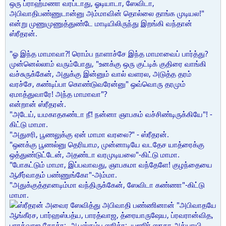
ஒரு ப்ராஹ்மணா வரப்டாது, ஓடியாடா, ஸேவிடா,
அபிவாதிபண்ணுடான்னு அம்மாவின் தொல்லை தாங்க முடியல!"
என்று முணுமுணுத்துண்டே மாடியிலிருந்து இறங்கி வந்தான்
ஸ்ரீதரன்.
"ஓ இந்த மாமாவா?! ரொம்ப நாளாச்சே இந்த மாமாவைப் பார்த்து?
முன்னெல்லாம் வரும்போது, "உனக்கு ஒரு குட்டிக் குதிரை வாங்கி
வச்சுருக்கேன், அதுக்கு இன்னும் வால் வளரல, அடுத்த தரம்
வரச்சே, கண்டிப்பா கொண்டுவரேன்னு" ஒவ்வொரு தரமும்
ஏமாத்துவாரே! அந்த மாமாவா"?
என்றான் ஸ்ரீதரன்.
"அடேய், யமகாதகண்டா நீ! நன்னா ஞாபகம் வச்சிண்டிருக்கியே"! -
கிட்டு மாமா.
"அதுசரி, பூணலுக்கு ஏன் மாமா வரலை?" - ஸ்ரீதரன்.
"ஒனக்கு பூணல்னு தெரியாம, முன்னாடியே வடதேச யாத்ரைக்கு
ஒத்துண்டுட்டேன், அதண்டா வரமுடியலை"-கிட்டு மாமா.
"போகட்டும் மாமா, இப்பவாவது, ஞாபகமா வந்தேளே! குழந்தையை
ஆசீர்வாதம் பண்ணுங்கோ"-அம்மா.
"அதுக்குத்தானடிம்மா வந்திருக்கேன், ஸேவிடா கண்ணா"-கிட்டு
மாமா.
ஸ்ரீதரன் அவைர ஸேவித்து அபிவாதி பண்ணினான் "அபிவாதயே
ஆங்கீரச, பார்ஹஸ்பத்ய, பாரத்வாஜ, த்ரையாருஷேய, ப்ரவரான்வித,
பாரத்வாஜ கோத்ர:, ஆபஸ்தம்ப ஸூத்ர:, யஜூர் ஸாகா அத்யாயி,