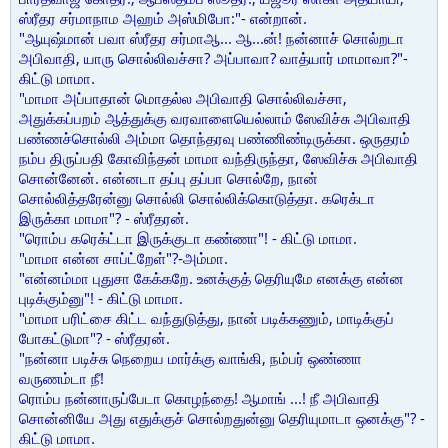
ஸ்ரீதர சர்மாநாம அஹம் அஸ்மிபோ:"- என்றான்.
"ஆயுஷ்மான் பவா ஸ்ரீதர சர்மாஆ... ஆ...ன்! நன்னாச் சொல்றடா
அபிவாதி, யாரு சொல்லிவச்சா? அப்பாவா? வாத்யார் மாமாவா?"-
கிட்டு மாமா.
"மாமா அப்பாதான் மொதல்ல அபிவாதி சொல்லிவச்சா,
அதுக்கப்பறம் ஆத்துக்கு வரவாளையெல்லாம் ஸேவிச்சு அபிவாதி
பண்ணச்சொல்லி அம்மா தொந்தரவு பண்ணிண்டிருக்கா. ஒருதரம்
நம்ப திருப்பதி கோவிந்தன் மாமா வந்திருந்தா, ஸேவிச்சு அபிவாதி
சொன்னேன். என்னடா தப்பு தப்பா சொல்றே, நான்
சொல்லித்தரேன்னு சொல்லி சொல்லிக்கொடுத்தா. கரெக்டா
இருக்கா மாமா"? - ஸ்ரீதரன்.
"ரொம்ப கரெக்ட்டா இருக்குடா கண்ணா"! - கிட்டு மாமா.
"மாமா என்ன சாப்ட்றேள்"?-அம்மா.
"என்னம்மா புதுசா கேக்கறே. உனக்குத் தெரியுமே எனக்கு என்ன
புடிக்கும்னு"! - கிட்டு மாமா.
"மாமா பரிட்சை கிட்ட வந்துடுத்து, நான் படிக்கணும், மாடிக்குப்
போகட்டுமா"? - ஸ்ரீதரன்.
"நன்னா படிச்சு நெறைய மார்க்கு வாங்கி, நம்பர் ஒண்ணா
வருணம்டா நீ!
ரொம்ப நன்னாருப்பேடா கொழந்தை! ஆமாங் ...! நீ அபிவாதி
சொன்னியே அது எதுக்குச் சொல்றதுன்னு தெரியுமாடா ஒனக்கு"? -
கிட்டு மாமா.