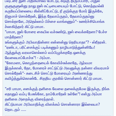
பவுடரை துளி அதிகமாவே போட்டு, கடுகு திருமப்பாரி, அதுல
குளுகுளுன்னு நாலு ஐஸ் கட்டியையையும் போட்டு, கொத்தமல்லி
கருவேப்பிலையை கிள்ளிப்போட்டு, நீ குடுக்குற மோர் இருக்கே,
நிஜமாச் சொல்றேன், இந்த தேவாம்ருதம், தேவாம்ருதம்னு
சொல்றாளே, அதெல்லாம் பிச்சை வாங்கணும்"- உணர்ச்சிபொங்க
ச்லாகித்தார் கிட்டு மாமா.
"மாமா, ஐஸ் மோரை கையில வச்சுண்டு, ஐஸ் வைக்கறேளா? பேச்ச
மாத்றேளா?
உங்களுக்கும் அபிவாதின்னா என்னன்னு தெரியாதா"? - ஸ்ரீதரன்.
"ஏண்டா, பரிட்சைக்குப் படிக்கணும் நாழியாடுத்துன்னியே!
ஆத்துக்கு வரவாளெல்லாம் வம்பிழுக்கறதே ஒனக்கு
வேலையாப்போச்சு"! - அம்மா.
"கோமளா, கொழந்தையைக் கோவிச்சுக்காதே, ஆர்வமா
இருக்கான், தோ, மோரைச் சாட்டுட்டு அவனுக்கு நன்னா விவரமாச்
சொல்றேன்"- கடைசிச் சொட்டு மோரையும் அண்ணாந்து
கவிழ்த்துக்கொண்டே சிதறிய குரலில் சொன்னார் கிட்டு மாமா.
"சரி மாமா, எனக்குத் தளிகை வேலை தலைக்குமேல இருக்கு, நீங்க
எதானும் வம்பு பேசுங்கோ, நாம்போறேன் உள்ளே"! என்று அம்மா
தளிகை அறைக்கு விரைந்தாள்.
கிட்டுமாமா அபிவாதிக்கு விளக்கம் சொன்னாரா இல்லையா?
தொடரும் .....