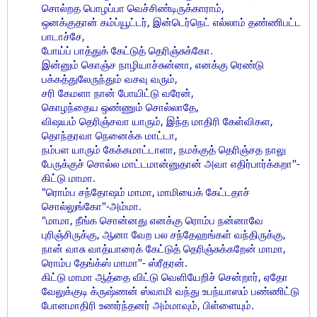
சொல்றத பொழப்பா வெச்சிண்டிருக்காராம்,
ஒனக்குதான் கம்ப்யூட்டர், இன்டெர்நெட் எல்லாம் தண்ணிபட்ட
பாடாச்சே,
போய்ப் பாத்துக் கேட்டுத் தெரிஞ்சுக்கோ.
இன்னும் கொஞ்ச நாழியாச்சுன்னா, எனக்கு ரெண்டு
பக்கத்துலேருந்தும் வசவு வரும்,
சரி கேமளா நான் போயிட்டு வரேன்,
கொழந்தைய ஒண்ணும் சொல்லாதே,
விஷயம் தெரிஞ்சவா யாரும், இந்த மாதிரி கேள்விகள,
தொந்தரவா நெனைக்க மாட்டா,
நம்பள யாரும் கேக்கமாட்டாளா, நமக்குத் தெரிஞ்சத நாலு
பேருக்குச் சொல்ல மாட்டமான்னுதான் அவா எதிர்பார்க்கறா"-
கிட்டு மாமா.
"ரொம்ப சந்தோஷம் மாமா, மாமியைக் கேட்டதாச்
சொல்லுங்கோ"-அம்மா.
"மாமா, நீங்க சொன்னது எனக்கு ரொம்ப நன்னாவே
புரிஞ்சிருக்கு, ஆனா வேற பல சந்தேஹங்கள் வந்திருக்கு,
நான் வாசு வாத்யாரைக் கேட்டுத் தெரிஞ்சுக்கறேன் மாமா,
ரொம்ப தேங்க்ஸ் மாமா"- ஸ்ரீதரன்.
கிட்டு மாமா ஆத்தை விட்டு வெளியேறிச் சென்றார், ஏதோ
வேலுக்குடி க்ருஷ்ணன் ஸ்வாமி வந்து உபந்யாஸம் பண்ணிட்டு
போனமாதிரி உணர்ந்தனர் அம்மாவும், பிள்ளையும்.