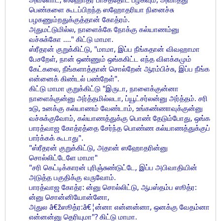
பெண்களை கூடப்பிறந்த ஸஹோதரியா நினைச்சு
பழகணும்றதுக்குத்தான் கோத்ரம்.
அதுமட்டுமில்ல, நாளைக்கே நோக்கு கல்யாணம்னு
வச்சுக்கோ ...." கிட்டு மாமா.
ஸ்ரீதரன் குறுக்கிட்டு, "மாமா, இப்ப நீங்கதான் விவஹாமா
பேசறேள், நான் ஒண்ணும் ஒங்ககிட்ட எந்த விளக்கமும்
கேட்கலை, நீங்களாத்தான் சொல்றேன் ஆரம்பிச்சு, இப்ப நீங்க
என்னைக் கிண்டல் பண்றேள்".
கிட்டு மாமா குறுக்கிட்டு "இருடா, நாளைக்குன்னா
நாளைக்குன்னு அர்த்தமில்லடா, ப்யூட்சர்லன்னு அர்த்தம். சரி
உடு, உனக்கு கல்யாணம் வேண்டாம், உங்கண்ணாவுக்குன்னு
வச்சுக்குவோம், கல்யாணத்துக்கு பொண் தேடும்போது, ஒங்க
பாரத்வாஜ கோத்ரத்தை சேர்ந்த பொண்ண கல்யாணத்துக்குப்
பார்க்கக் கூடாது".
"ஸ்ரீதரன் குறுக்கிட்டு, அதான் ஸஹோதரின்னு
சொல்லிட்டேளே மாமா"
"சரி கெட்டிக்காரன் புரிஞ்சுண்டுட்டே, இப்ப அபிவாதியின்
அடுத்த பகுதிக்கு வருவோம்.
பாரத்வாஜ கோத்ர: ன்னு சொல்லிட்டு, ஆபஸ்தம்ப ஸூத்ர:
ன்னு சொன்னியோன்னோ,
அதுல â€žஸூத்ர:â€¦ன்னா என்னன்னா, ஒனக்கு வேதம்னா
என்னன்னு தெரியுமா"? கிட்டு மாமா.