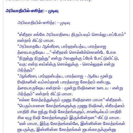
அபிவாதியில்-ஸூத்ர: - முடிவு
அபிவாதியில்-ஸூத்ர: - முடிவு
"ஸ்ரீதரா எங்கே அபிவாதியை திரும்பவும் சொல்லு பாப்போம்"
என்றார் கிட்டு மாமா.
"அபிவாதயே ஆங்கீரஸ, பார்ஹஸ்பத்ய, பாரத்வாஜ
த்ரையாருஷேய ..."-ஸ்ரீதரன் சொல்லிக்கொண்டே போக
"நிறுத்து நிறுத்து" என்று அவனுக்கு ப்ரேக் போட்டுவிட்டு,
"வத: என்ற ஸம்ஸ்க்ரு சொல்லுக்கு - சொல்லுதல் என்று
அர்த்தம்"
"ஆங்கீரஸ, பார்ஹஸ்பத்ய, பாரத்வாஜ - ஆகிய மூன்று
ரிஷிகளின் வம்சம்தான் பாரத்வாஜ கோத்ரம் என்பது,
த்ரையாருஷேய என்றால் - மூன்று ரிஷிகளை உடைய - என்று
அர்த்தம்" என்றார் கிட்டு மாமா.
"எல்லா கோத்ரத்துக்கும் மூணு ரிஷிதானா மாமா"-ஸ்ரீதரன்.
"பெரும்பாலான கோத்ரங்களுக்கு மூணு ரிஷிகள், ஸ்ரீவத்ஸம்
மாதிரி சில ஐந்து ரிஷி கோத்ரங்களும், சாண்டில்யம் மாதிரி
சில ஏழு ரிஷி கோத்ரங்களும் இருக்கின்றன"-கிட்டு மாமா.
"ஏன் மாமா, இந்த கோத்ரங்கள்லே, இன்னின்ன கோத்ரங்கள்
ஐயருக்கு, இன்னின்ன கோத்ரங்கள் ஐயங்காருக்குன்னு