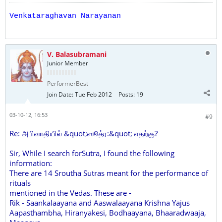
Venkataraghavan Narayanan
V. Balasubramani
Junior Member
PerformerBest
Join Date:
Tue Feb 2012
Posts:
19
03-10-12, 16:53
#9
Re: அபிவாதியில் &quot;ஸூத்ர:&quot; எதற்கு?
Sir, While I search forSutra, I found the following
information:
There are 14 Sroutha Sutras meant for the performance of
rituals
mentioned in the Vedas. These are -
Rik - Saankalaayana and Aaswalaayana Krishna Yajus
Aapasthambha, Hiranyakesi, Bodhaayana, Bhaaradwaaja,