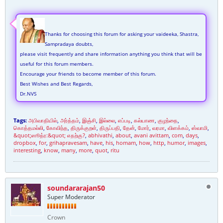
Thanks for choosing this forum for asking your vaideeka, Shastra,
Sampradaya doubts,
please visit frequently and share information anything you think that will be
useful for this forum members.
Encourage your friends to become member of this forum.
Best Wishes and Best Regards,
Dr.NVS
Tags:
அபிவாதியில்
,
அர்த்தம்
,
இஞ்சி
,
இல்லை
,
எப்படி
,
கல்யாண
,
குழந்தை
,
கொத்தமல்லி
,
கோவிந்த
,
திருக்குறள்
,
திருப்பதி
,
தேன்
,
மோர்
,
வரமா
,
விளக்கம்
,
ஸ்வாமி
,
&quot;ஸூத்ர:&quot; எதற்கு?
,
abhivathi
,
about
,
avani avittam
,
com
,
days
,
dropbox
,
for
,
grihapravesam
,
have
,
his
,
homam
,
how
,
http
,
humor
,
images
,
interesting
,
know
,
many
,
more
,
quot
,
ritu
soundararajan50
Super Moderator
Crown