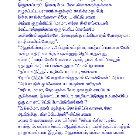
இதுக்கப்பறம், இதை மேல மேல விளக்கறத்துக்காக
எழுதப்பட்ட புராணங்களுக்கும் சாஸ்த்ரம்னு பேர்.
இந்த சாஸ்த்ரங்களை â€œ ... கிட்டு மாமா.
அம்மா குறுக்கிட்டு "மாமா, ஏதோ சின்னப்பையன்
கேட்டான்றதுக்காக ஒரு பெரிய ப்ரசங்கமே
பண்ணிண்டிருக்கேளே, தேவளுக்கு எங்கியானும் போகணுமா,
நாழியாயிடப்போறது".
"அதுக்கில்லடிம்மா, அப்புறம் உம்புள்ள, வாத்யார் மாமாவ கேலி
பண்றமாதிரி எனக்கும் ஒண்ணுந் தெரியாதுன்னு,
எல்லாரிட்டியும் கேலி பேசுவான். ஏன், நான் கிளம்பினதும்
ஏதானும் காரியம் பண்ணணுமா"? - கிட்டு மாமா.
"தப்பா எடுத்துக்காதிங்கோ மாமா, உங்களை
சிரமப்படுத்திடப்போறானேன்னுதான் சொன்னேன்"-அம்மா.
"அம்மா நீன் ஒம்வேலையப் பாரும்மா-ஸ்ரீதரன்.
"சரிடா, மாமா, தேவளுக்க வேற ஏதானும் சாப்பிடக்
குடுக்கவா, இல்லாட்டா சாப்ட்ற நாழியாயிடுத்து நம்பாத்லியே
ஒரு வா சாட்டுட்டு போயிடுங்களேன்"?
"இல்லம்மா, நான் ஆத்துல சொல்லிட்டு வரலை, தோ
ஆயிடுத்து, கிளம்பிடறேன்"-கிட்டு மாமா.
மாமா அவசரமாகத் தொடர்ந்தார் "சரிடா ஸ்ரீதரா, தர்ம
சாஸ்த்ரம், வர்ணாச்ரமம், ஆஹ்நிகம், ப்ராயச்சித்தம், ச்ராத்தம்
நாலு காண்டமா இருக்கு. அதுலல்லாம், என்ன கர்மா எவன்