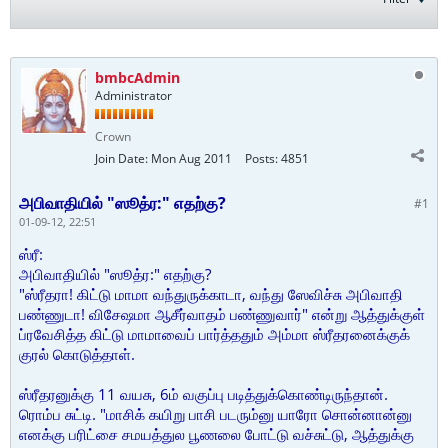
bmbcAdmin
Administrator
Crown
Join Date:
Mon Aug 2011
Posts:
4851
அபிவாதியில் "ஸூத்ர:" எதற்கு?
#1
01-09-12, 22:51
ஸ்ரீ:
அபிவாதியில் "ஸூத்ர:" எதற்கு?
"ஸ்ரீதரா! கிட்டு மாமா வந்துருக்காடா, வந்து ஸேவிச்சு அபிவாதி
பண்ணுடா! விசேஷமா ஆசீர்வாதம் பண்ணுவார்" என்று ஆத்துக்குள்
ப்ரவேசித்த கிட்டு மாமாவைப் பார்த்ததும் அம்மா ஸ்ரீதரனைக்குக்
குரல் கொடுத்தாள்.
ஸ்ரீதரனுக்கு 11 வயசு, 6ம் வகுப்பு படித்துக்கொண்டிருந்தான்.
ரொம்ப சுட்டி. "மாசிக் கயிறு பாசி படரும்னு யாரோ சொன்னான்னு
எனக்கு பரிட்சை சமயத்துல பூணலை போட்டு வச்சுட்டு, ஆத்துக்கு