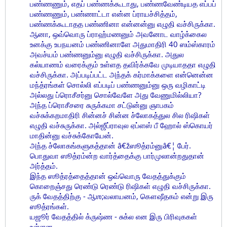
பண்ணணும், எதப் பண்ணக்கூடாது, பண்ணவேண்டியத எப்பப்
பண்ணணும், பண்ணாட்டா என்ன ப்ராயச்சித்தம்,
பண்ணக்கூடாதத பண்ணினா என்னன்னு எழுதி வச்சிருக்கா.
ஆனா, ஒவ்வொரு ப்ராஹ்மணனும் அவனோட வாழ்க்கைல
உனக்கு உபநயனம் பண்ணினாளே அதுமாதிரி 40 ஸம்ஸ்காரம்
அவச்யம் பண்ணனும்னு எழுதி வச்சிருக்கா. அதுல
கல்யாணம் வரைக்கும் உள்ளத தவிர்க்கவே முடியாததா எழுதி
வச்சிருக்கா. அப்படிப்பட்ட அந்தக் கர்மாக்களை என்னென்ன
மந்த்ரங்கள் சொல்லி எப்படிப் பண்ணனும்னு ஒரு வழிகாட்டி
அல்லது ப்ரொசீசர்னு சொல்வேளே அது வேணுமில்லியா?
அந்த ப்ரொசீசரை சுருக்கமா சட்டுன்னு ஞாபகம்
வச்சுக்கறமாதிரி சின்னச் சின்ன ச்லோகத்துல சில ரிஷிகள்
எழுதி வச்சுருக்கா. அல்ஜீப்ராவுல ஏப்ளஸ் பீ ஹோல் ஸ்கொயர்
மாதின்னு வச்சுக்கோயேன்.
அந்த ச்லோகங்களுகத்தான் â€žஸூத்ரம்னுâ€¦ பேர்.
பொதுவா ஸூத்ரம்ன்ற வார்த்தைக்கு பார்முலான்றதுதான்
அர்த்தம்.
இந்த ஸூத்ரத்தைத்தான் ஒவ்வொரு வேதத்துக்கும்
கொறைஞ்சது ரெண்டு ரெண்டு ரிஷிகள் எழுதி வச்சிருக்கா.
ருக் வேதத்திற்கு - ஆஶ;வலாயனம், கௌஷீதகம் என்று இரு
ஸூத்ரங்கள்.
யஜூர் வேதத்தில் க்ருஷ்ண - சுக்ல என இரு பிரிவுககள்
உள்ளன.