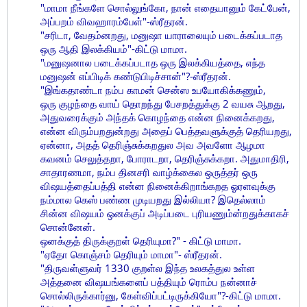
"மாமா நீங்களே சொல்லுங்கோ, நான் எதையானும் கேட்பேன்,
அப்பறம் விவஹாரம்பேள்"-ஸ்ரீதரன்.
"சரிடா, வேதம்னறது, மனுஷா யாராலையும் படைக்கப்படாத
ஒரு ஆதி இலக்கியம்"-கிட்டு மாமா.
"மனுஷனால படைக்கப்படாத ஒரு இலக்கியத்தை, எந்த
மனுஷன் எப்பிடிக் கண்டுபிடிச்சான்"?-ஸ்ரீதரன்.
"இங்கதாண்டா நம்ப காமன் சென்ஸ உபயோகிக்கணும்,
ஒரு குழந்தை வாய் தொறந்து பேசறத்துக்கு 2 வயசு ஆறது,
அதுவரைக்கும் அந்தக் கொழந்தை என்ன நினைக்கறது,
என்ன விரும்பறதுன்றது அதைப் பெத்தவளுக்குத் தெரியறது,
ஏன்னா, அதத் தெரிஞ்சுக்கறதுல அவ அவளோ ஆழமா
கவனம் செலுத்தறா, போராடறா, தெரிஞ்சுக்கறா. அதுமாதிரி,
சாதாரணமா, நம்ப தினசரி வாழ்க்கைல ஒருத்தர் ஒரு
விஷயத்தைப்பத்தி என்ன நினைக்கிறாங்கறத ஓரளவுக்கு
நம்மால கெஸ் பண்ண முடியறது இல்லியா? இதெல்லாம்
சின்ன விஷயம் ஒனக்குப் அடிப்படை புரியணும்ன்றதுக்காகச்
சொன்னேன்.
ஒனக்குத் திருக்குறள் தெரியுமா?" - கிட்டு மாமா.
"ஏதோ கொஞ்சம் தெரியும் மாமா"- ஸ்ரீதரன்.
"திருவள்ளுவர் 1330 குறள்ல இந்த உலகத்துல உள்ள
அத்தனை விஷயங்களைப் பத்தியும் ரொம்ப நன்னாச்
சொல்லிருக்கார்னு, கேள்விப்பட்டிருக்கியோ"?-கிட்டு மாமா.