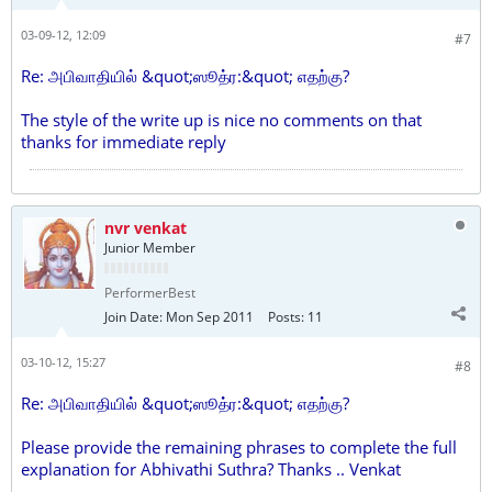
03-09-12, 12:09
#7
Re: அபிவாதியில் &quot;ஸூத்ர:&quot; எதற்கு?
The style of the write up is nice no comments on that
thanks for immediate reply
nvr venkat
Junior Member
PerformerBest
Join Date:
Mon Sep 2011
Posts:
11
03-10-12, 15:27
#8
Re: அபிவாதியில் &quot;ஸூத்ர:&quot; எதற்கு?
Please provide the remaining phrases to complete the full
explanation for Abhivathi Suthra? Thanks .. Venkat