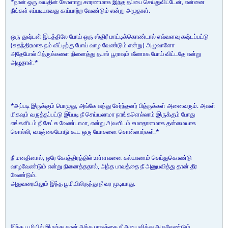
*நான் ஒரு வயதின் கோளாறு காரணமாக இந்த தப்பை செய்துவிட்டேன், என்னை
நீங்கள் எப்படியாவது காப்பாற்ற வேண்டும் என்று அழுதாள்.
ஒரு துஷ்டன் இடத்திலே போய் ஒரு ஸ்திரீ மாட்டிக்கொண்டால் எவ்வளவு கஷ்டப்பட்டு
(சுதந்திரமாக நம் வீட்டிற்கு போய் வாழ வேண்டும் என்று) அழுவாளோ
அதேபோல் பித்ருக்களை நினைத்து தபஸ் பூராவும் வீணாக போய் விட்டதே என்று
அழுதாள்.*
*அப்படி இருக்கும் பொழுது, அங்கே வந்து சேர்ந்தனர் பித்ருக்கள் அனைவரும். அவள்
மிகவும் வருத்தப்பட்டு இப்படி நீ செய்யலாமா நாங்களெல்லாம் இருக்கும் போது
எங்களிடம் நீ கேட்க வேண்டாமா, என்று அவளிடம் சமாதானமாக தன்மையாக
சொல்லி, வாஞ்சையோடு கூட ஒரு யோசனை சொன்னார்கள்.*
நீ மனதினால், ஒரே கோத்திரத்தில் உள்ளவனை கல்யாணம் செய்துகொண்டு
வாழவேண்டும் என்று நினைத்ததால், அந்த பாவத்தை நீ அனுபவித்து தான் தீர
வேண்டும்.
அதுவரையிலும் இந்த பூமியிலிருந்து நீ வர முடியாது.
இந்த பூமியில் இருந்து தான் அந்த பாவத்தை நீ அனுபவித்து ஆகவேண்டும்.