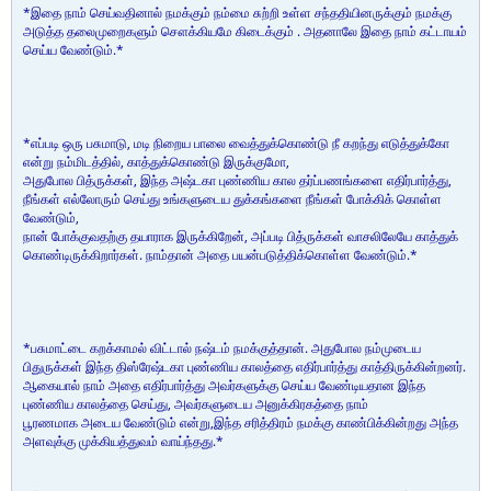
*இதை நாம் செய்வதினால் நமக்கும் நம்மை சுற்றி உள்ள சந்ததியினருக்கும் நமக்கு
அடுத்த தலைமுறைகளும் சௌக்கியமே கிடைக்கும் . அதனாலே இதை நாம் கட்டாயம்
செய்ய வேண்டும்.*
*எப்படி ஒரு பசுமாடு, மடி நிறைய பாலை வைத்துக்கொண்டு நீ கறந்து எடுத்துக்கோ
என்று நம்மிடத்தில், காத்துக்கொண்டு இருக்குமோ,
அதுபோல பித்ருக்கள், இந்த அஷ்டகா புண்ணிய கால தர்ப்பணங்களை எதிர்பார்த்து,
நீங்கள் எல்லோரும் செய்து உங்களுடைய துக்கங்களை நீங்கள் போக்கிக் கொள்ள
வேண்டும்,
நான் போக்குவதற்கு தயாராக இருக்கிறேன், அப்படி பித்ருக்கள் வாசலிலேயே காத்துக்
கொண்டிருக்கிறார்கள். நாம்தான் அதை பயன்படுத்திக்கொள்ள வேண்டும்.*
*பசுமாட்டை கறக்காமல் விட்டால் நஷ்டம் நமக்குத்தான். அதுபோல நம்முடைய
பிதுருக்கள் இந்த திஸ்ரேஷ்டகா புண்ணிய காலத்தை எதிர்பார்த்து காத்திருக்கின்றனர்.
ஆகையால் நாம் அதை எதிர்பார்த்து அவர்களுக்கு செய்ய வேண்டியதான இந்த
புண்ணிய காலத்தை செய்து, அவர்களுடைய அனுக்கிரகத்தை நாம்
பூரணமாக அடைய வேண்டும் என்று,இந்த சரித்திரம் நமக்கு காண்பிக்கின்றது அந்த
அளவுக்கு முக்கியத்துவம் வாய்ந்தது.*