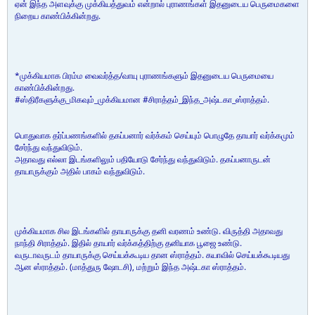
ஏன் இந்த அளவுக்கு முக்கியத்துவம் என்றால் புராணங்கள் இதனுடைய பெருமைகளை
நிறைய காண்பிக்கின்றது.
*முக்கியமாக பிரம்ம வைவர்த்த/வாயு புராணங்களும் இதனுடைய பெருமையை
காண்பிக்கின்றது.
#ஸ்திரீகளுக்கு_மிகவும்_முக்கியமான #சிராத்தம்_இந்த_அஷ்டகா_ஸ்ராத்தம்.
பொதுவாக தர்ப்பணங்களில் தகப்பனார் வர்க்கம் செய்யும் பொழுதே தாயார் வர்க்கமும்
சேர்ந்து வந்துவிடும்.
அதாவது எல்லா இடங்களிலும் பதியோடு சேர்ந்து வந்துவிடும். தகப்பனாருடன்
தாயாருக்கும் அதில் பாகம் வந்துவிடும்.
முக்கியமாக சில இடங்களில் தாயாருக்கு தனி வரணம் உண்டு. விருத்தி அதாவது
நாந்தி சிராத்தம். இதில் தாயார் வர்க்கத்திற்கு தனியாக பூஜை உண்டு.
வருடாவருடம் தாயாருக்கு செய்யக்கூடிய தான ஸ்ராத்தம். கயாவில் செய்யக்கூடியது
ஆன ஸ்ராத்தம். (மாத்துரு ஷோடசி), மற்றும் இந்த அஷ்டகா ஸ்ராத்தம்.