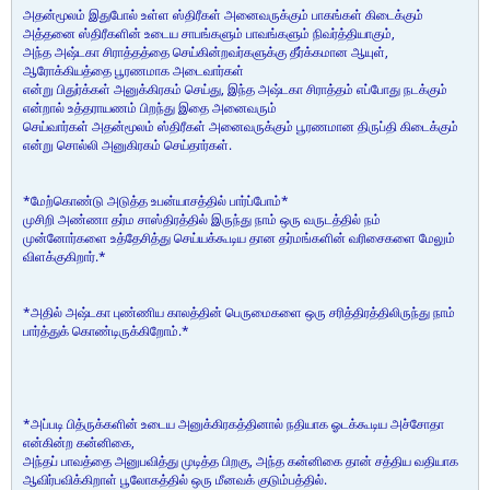
அதன்மூலம் இதுபோல் உள்ள ஸ்திரீகள் அனைவருக்கும் பாகங்கள் கிடைக்கும்
அத்தனை ஸ்திரீகளின் உடைய சாபங்களும் பாவங்களும் நிவர்த்தியாகும்,
அந்த அஷ்டகா சிராத்தத்தை செய்கின்றவர்களுக்கு தீர்க்கமான ஆயுள்,
ஆரோக்கியத்தை பூரணமாக அடைவார்கள்
என்று பிதுர்க்கள் அனுக்கிரகம் செய்து, இந்த அஷ்டகா சிராத்தம் எப்போது நடக்கும்
என்றால் உத்தராயணம் பிறந்து இதை அனைவரும்
செய்வார்கள் அதன்மூலம் ஸ்திரீகள் அனைவருக்கும் பூரணமான திருப்தி கிடைக்கும்
என்று சொல்லி அனுகிரகம் செய்தார்கள்.
*மேற்கொண்டு அடுத்த உபன்யாசத்தில் பார்ப்போம்*
முசிறி அண்ணா தர்ம சாஸ்திரத்தில் இருந்து நாம் ஒரு வருடத்தில் நம்
முன்னோர்களை உத்தேசித்து செய்யக்கூடிய தான தர்மங்களின் வரிசைகளை மேலும்
விளக்குகிறார்.*
*அதில் அஷ்டகா புண்ணிய காலத்தின் பெருமைகளை ஒரு சரித்திரத்திலிருந்து நாம்
பார்த்துக் கொண்டிருக்கிறோம்.*
*அப்படி பித்ருக்களின் உடைய அனுக்கிரகத்தினால் நதியாக ஓடக்கூடிய அச்சோதா
என்கின்ற கன்னிகை,
அந்தப் பாவத்தை அனுபவித்து முடித்த பிறகு, அந்த கன்னிகை தான் சத்திய வதியாக
ஆவிர்பவிக்கிறாள் பூலோகத்தில் ஒரு மீனவக் குடும்பத்தில்.