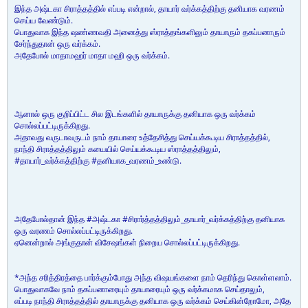
இந்த அஷ்டகா சிராத்தத்தில் எப்படி என்றால், தாயார் வர்க்கத்திற்கு தனியாக வரணம்
செய்ய வேண்டும்.
பொதுவாக இந்த ஷண்ணவதி அனைத்து ஸ்ராத்தங்களிலும் தாயாரும் தகப்பனாரும்
சேர்ந்துதான் ஒரு வர்க்கம்.
அதேபோல் மாதாமஹர் மாதா மஹி ஒரு வர்க்கம்.
ஆனால் ஒரு குறிப்பிட்ட சில இடங்களில் தாயாருக்கு தனியாக ஒரு வர்க்கம்
சொல்லப்பட்டிருக்கிறது.
அதாவது வருடாவருடம் நாம் தாயாரை உத்தேசித்து செய்யக்கூடிய சிராத்தத்தில்,
நாந்தி சிராத்தத்திலும் கயையில் செய்யக்கூடிய ஸ்ராத்தத்திலும்,
#தாயார்_வர்க்கத்திற்கு #தனியாக_வரணம்_உண்டு.
அதேபோல்தான் இந்த #அஷ்டகா #சிரார்த்தத்திலும்_தாயார்_வர்க்கத்திற்கு தனியாக
ஒரு வரணம் சொல்லப்பட்டிருக்கிறது.
ஏனென்றால் அங்குதான் விசேஷங்கள் நிறைய சொல்லப்பட்டிருக்கிறது.
*அந்த சரித்திரத்தை பார்க்கும்போது அந்த விஷயங்களை நாம் தெரிந்து கொள்ளலாம்.
பொதுவாகவே நாம் தகப்பனாரையும் தாயாரையும் ஒரு வர்க்கமாக செய்தாலும்,
எப்படி நாந்தி சிராத்தத்தில் தாயாருக்கு தனியாக ஒரு வர்க்கம் செய்கின்றோமோ, அதே