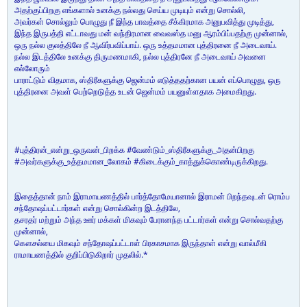
அதற்குப்பிறகு எங்களால் உனக்கு நல்லது செய்ய முடியும் என்று சொல்லி,
அவர்கள் சொல்லும் பொழுது நீ இந்த பாவத்தை சீக்கிரமாக அனுபவித்து முடித்து,
இந்த இருபத்தி எட்டாவது மன் வந்திரமான வைவஸ்த மனு ஆரம்பிப்பதற்கு முன்னால்,
ஒரு நல்ல குலத்திலே நீ ஆவிர்பவிப்பாய். ஒரு உத்தமமான புத்திரனை நீ அடைவாய்.
நல்ல இடத்திலே உனக்கு திருமணமாகி, நல்ல புத்திரனே நீ அடைவாய் அவனை
எல்லோரும்
பாராட்டும் விதமாக, ஸ்திரீகளுக்கு ஜென்மம் எடுத்ததற்கான பயன் எப்பொழுது, ஒரு
புத்திரனை அவள் பெற்றெடுத்த உடன் ஜென்மம் பயனுள்ளதாக அமைகிறது.
#புத்திரன்_என்று_ஒருவன்_பிறக்க #வேண்டும்_ஸ்திரீகளுக்கு_அதன்பிறகு
#அவர்களுக்கு_உத்தமமான_லோகம் #கிடைக்கும்_காத்துக்கொண்டிருக்கிறது.
இதைத்தான் நாம் இராமாயணத்தில் பார்த்தோமேயானால் இராமன் பிறந்தவுடன் ரொம்ப
சந்தோஷப்பட்டார்கள் என்று சொல்கின்ற இடத்திலே,
தசரதர் மற்றும் அந்த ஊர் மக்கள் மிகவும் பேரானந்த பட்டார்கள் என்று சொல்வதற்கு
முன்னால்,
கௌசல்யை மிகவும் சந்தோஷப்பட்டாள் பிரகாசமாக இருந்தாள் என்று வால்மீகி
ராமாயணத்தில் குறிப்பிடுகிறார் முதலில்.*