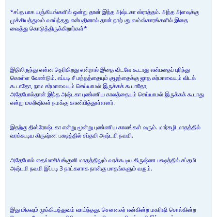
*சப்த பாக யஞ்கியங்களில் ஒன்று தான் இந்த அஷ்டகா ஸ்ராத்தம். அந்த அளவுக்கு
முக்கியத்துவம் வாய்ந்தது என்பதினால் தான் நாற்பது ஸம்ஸ்காரங்களில் இதை
வைத்து கொடுத்திருக்கிறார்கள்*
இதிலிருந்து என்ன தெரிகிறது என்றால் இதை விடவே கூடாது என்பதைப் புரிந்து
கொள்ள வேண்டும். எப்படி சீ மந்தத்தையும் குழந்தைக்கு ஜாத கர்மாவையும் விடக்
கூடாதோ, நாம கர்மாவையும் செய்யாமல் இருக்கக் கூடாதோ,
அதேபோல்தான் இந்த அஷ்டகா புண்ணிய காலத்தையும் செய்யாமல் இருக்கக் கூடாது
என்று மகரிஷிகள் நமக்கு காண்பித்துள்ளனர்.
இதற்கு திஸ்ரோஷ்டகா என்று மூன்று புண்ணிய காலங்கள் வரும். மார்கழி மாதத்தில்
வரக்கூடிய கிருஷ்ண பக்ஷத்தில் சப்தமி அஷ்டமி நவமி.
அதேபோல் தை/மாசி/பங்குனி மாதத்திலும் வரக்கூடிய கிருஷ்ண பக்ஷத்தில் சப்தமி
அஷ்டமி நவமி இப்படி 3 நாட்களாக நான்கு மாதங்களும் வரும்.
இது மிகவும் முக்கியத்துவம் வாய்ந்தது. சௌனகர் என்கின்ற மகரிஷி சொல்கின்ற