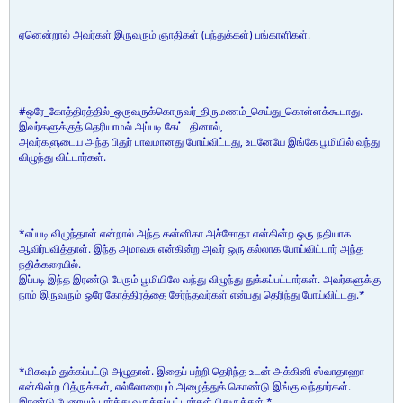
ஏனென்றால் அவர்கள் இருவரும் ஞாதிகள் (பந்துக்கள்) பங்காளிகள்.
#ஒரே_கோத்திரத்தில்_ஒருவருக்கொருவர்_திருமணம்_செய்து_கொள்ளக்கூடாது.
இவர்களுக்குத் தெரியாமல் அப்படி கேட்டதினால்,
அவர்களுடைய அந்த பிதுர் பாவமானது போய்விட்டது, உடனேயே இங்கே பூமியில் வந்து
விழுந்து விட்டார்கள்.
*எப்படி விழுந்தாள் என்றால் அந்த கன்னிகா அச்சோதா என்கின்ற ஒரு நதியாக
ஆவிர்பவித்தாள். இந்த அமாவசு என்கின்ற அவர் ஒரு கல்லாக போய்விட்டார் அந்த
நதிக்கரையில்.
இப்படி இந்த இரண்டு பேரும் பூமியிலே வந்து விழுந்து துக்கப்பட்டார்கள். அவர்களுக்கு
நாம் இருவரும் ஒரே கோத்திரத்தை சேர்ந்தவர்கள் என்பது தெரிந்து போய்விட்டது.*
*மிகவும் துக்கப்பட்டு அழுதாள். இதைப் பற்றி தெரிந்த உடன் அக்கினி ஸ்வாதாஹா
என்கின்ற பித்ருக்கள், எல்லோரையும் அழைத்துக் கொண்டு இங்கு வந்தார்கள்.
இரண்டு பேரையும் பார்த்து வருத்தப்பட்டார்கள் பிதுருக்கள்.*