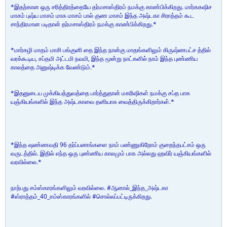
*இதற்கான ஒரு சரித்திரத்தையே தர்மசாஸ்திரம் நமக்கு காண்பிக்கிறது. மார்ககஷிச
மாசம் புஷ்ய மாசம் மாக மாசம் பால் குண மாசம் இந்த அஷ்டகா சிராத்தம் கூட
சாந்திரமான படிதான் தர்மசாஸ்திரம் நமக்கு காண்பிக்கிறது.*
*மார்கழி மாதம் மாசி பங்குனி தை இந்த நான்கு மாதங்களிலும் கிருஷ்ணபட்ச த்தில்
வரக்கூடிய, சப்தமி அட்டமி நவமி, இந்த மூன்று நாட்களில் நாம் இந்த புண்ணிய
காலத்தை அனுஷ்டிக்க வேண்டும்.*
*இதனுடைய முக்கியத்துவத்தை பார்த்துதான் மகரிஷிகள் நமக்கு சப்த பாக
யஞ்கியங்களில் இந்த அஷ்டகாவை தனியாக வைத்திருக்கிறார்கள்.*
*இந்த ஷண்ணவதி 96 தர்ப்பணங்களை நாம் பண்ணுகிறோம் குறைந்தபட்சம் ஒரு
வருடத்தில். இதில் எந்த ஒரு புண்ணிய காலமும் பாக அல்லது ஹவிர் யஞ்கியங்களில்
வரவில்லை.*
நாற்பது சம்ஸ்காரங்களிலும் வரவில்லை. #ஆனால்_இந்த_அஷ்டகா
#ஸ்ராத்தம்_40_சம்ஸ்காரங்களில் #சொல்லப்பட்டிருக்கிறது.