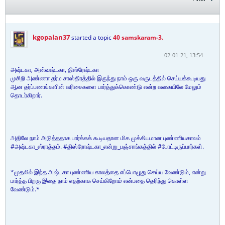
kgopalan37
started a topic
40 samskaram-3.
02-01-21, 13:54
அஷ்டகா, அன்வஷ்டகா, திஸ்ரேஷ்டகா
முசிறி அண்ணா தர்ம சாஸ்திரத்தில் இருந்து நாம் ஒரு வருடத்தில் செய்யக்கூடியது
ஆன தர்ப்பணங்களின் வரிசைகளை பார்த்துக்கொண்டு என்ற வகையிலே மேலும்
தொடர்கிறார்.
அதிலே நாம் அடுத்ததாக பார்க்கக் கூடியதான மிக முக்கியமான புண்ணியகாலம்
#அஷ்டகா_ஸ்ராத்தம். #திஸ்ரோஷ்டகா_என்று_பஞ்சாங்கத்தில் #போட்டிருப்பார்கள்.
*முதலில் இந்த அஷ்டகா புண்ணிய காலத்தை எப்பொழுது செய்ய வேண்டும், என்று
பார்த்த பிறகு இதை நாம் எதற்காக செய்கிறோம் என்பதை தெரிந்து கொள்ள
வேண்டும்.*