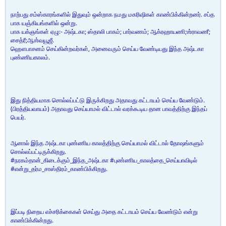
நாற்பது சம்ஸ்காரங்களில் இதுவும் ஒன்றாக நமது மகரிஷிகள் காண்பிக்கின்றனர். சப்த
பாக யஞ்கியங்களில் ஒன்று.
பாக யக்ஞங்கள் ஏழு:- அஷ்டகா; ஸ்தாலி பாகம்; பார்வணம்; ஆக்ரஹாயணி;ஶ்ராவணீ;
சைத்ரீ;ஆஶ்வயூஜீ.
ஹௌபாசனம் செய்கின்றவர்கள், அனைவரும் செய்ய வேண்டியது இந்த அஷ்டகா
புண்ணியகாலம்.
இது நித்தியமாக சொல்லப்பட்டு இருக்கிறது அதாவது கட்டாயம் செய்ய வேண்டும்.
(பிரத்தியவாயம்) அதாவது செய்யாமல் விட்டால் வரக்கூடிய தான பாவத்திற்கு இந்தப்
பெயர்.
ஆனால் இந்த அஷ்டகா புண்ணிய காலத்திற்கு செய்யாமல் விட்டால் தோஷங்களும்
சொல்லப்பட்டிருக்கிறது.
#நரகம்தான்_கிடைக்கும்_இந்த_அஷ்டகா #புண்ணிய_காலத்தை_செய்யாவிடில்
#என்று_தர்ம_சாஸ்திரம்_காண்பிக்கிறது.
இப்படி நிறைய எச்சரிக்கைகள் செய்து அதை கட்டாயம் செய்ய வேண்டும் என்று
காண்பிக்கின்றது.