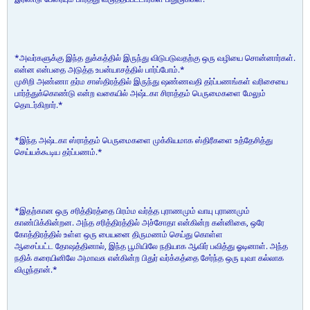
*அவர்களுக்கு இந்த துக்கத்தில் இருந்து விடுபடுவதற்கு ஒரு வழியை சொன்னார்கள்.
என்ன என்பதை அடுத்த உபன்யாசத்தில் பார்ப்போம்.*
முசிறி அண்ணா தர்ம சாஸ்திரத்தில் இருந்து ஷண்ணவதி தர்ப்பணங்கள் வரிசையை
பார்த்துக்கொண்டு என்ற வகையில் அஷ்டகா சிராத்தம் பெருமைகளை மேலும்
தொடர்கிறார்.*
*இந்த அஷ்டகா ஸ்ராத்தம் பெருமைகளை முக்கியமாக ஸ்திரீகளை உத்தேசித்து
செய்யக்கூடிய தர்ப்பணம்.*
*இதற்கான ஒரு சரித்திரத்தை பிரம்ம வர்த்த புராணமும் வாயு புராணமும்
காண்பிக்கின்றன. அந்த சரித்திரத்தில் அச்சோதா என்கின்ற கன்னிகை, ஒரே
கோத்திரத்தில் உள்ள ஒரு பையனை திருமணம் செய்து கொள்ள
ஆசைப்பட்ட தோஷத்தினால், இந்த பூமியிலே நதியாக ஆவிர் பவித்து ஓடினாள். அந்த
நதிக் கரையினிலே அமாவசு என்கின்ற பிதுர் வர்க்கத்தை சேர்ந்த ஒரு யுவா கல்லாக
விழுந்தான்.*