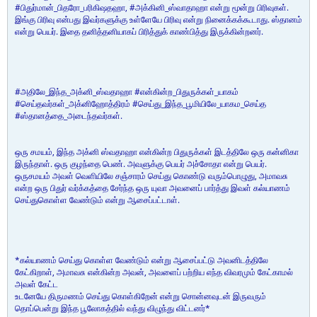
#பிதுர்மான்_பிதரோ_பரிகிஷதஹா, #அக்கினி_ஸ்வாதாஹா என்று மூன்று பிரிவுகள்.
இங்கு பிரிவு என்பது இவர்களுக்கு உள்ளேயே பிரிவு என்று நினைக்கக்கூடாது. ஸ்தானம்
என்று பெயர். இதை தனித்தனியாகப் பிரித்துக் காண்பித்து இருக்கின்றனர்.
#அதிலே_இந்த_அக்னி_ஸ்வதாஹா #என்கின்ற_பிதுருக்கள்_யாகம்
#செய்தவர்கள்_அக்னிஹோத்திரம் #செய்து_இந்த_பூமியிலே_யாகம_செய்த
#ஸ்தானத்தை_அடைந்தவர்கள்.
ஒரு சமயம், இந்த அக்னி ஸ்வதாஹா என்கின்ற பிதுருக்கள் இடத்திலே ஒரு கன்னிகா
இருந்தாள். ஒரு குழந்தை பெண். அவளுக்கு பெயர் அச்சோதா என்று பெயர்.
ஒருசமயம் அவள் வெளியிலே சஞ்சாரம் செய்து கொண்டு வரும்பொழுது, அமாவசு
என்ற ஒரு பிதுர் வர்க்கத்தை சேர்ந்த ஒரு யுவா அவனைப் பார்த்து இவள் கல்யாணம்
செய்துகொள்ள வேண்டும் என்று ஆசைப்பட்டாள்.
*கல்யாணம் செய்து கொள்ள வேண்டும் என்று ஆசைப்பட்டு அவனிடத்திலே
கேட்கிறாள், அமாவசு என்கின்ற அவன், அவளைப் பற்றிய எந்த விவரமும் கேட்காமல்
அவள் கேட்ட
உடனேயே திருமணம் செய்து கொள்கிறேன் என்று சொன்னவுடன் இருவரும்
தொப்பென்று இந்த பூலோகத்தில் வந்து விழுந்து விட்டனர்*