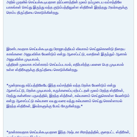
அதில் முதலில் செய்யக்கூடியதான தர்ப்பணத்தின் மூலம் நம்முடைய வம்சத்திலே
யாகங்கள் செய்து இருந்து வந்த குடும்பத்திலுள்ள ஸ்திரீகள் இறந்தது அவர்களுக்கு
ரொம்ப திருப்தியை கொடுக்கின்றது.
இரண்டாவதாக செய்யக்கூடியது பிராஜாபத்தியம் விவாகம் செய்துகொண்டு நிறைய
சுகங்களை அனுபவிக்க வேண்டும் என்று ஆசைப்பட்டு, வசதிகள் இருந்தும் ஆனால்
அனுபவிக்க முடியாமல்,
புத்திரன் மூலமாக சம்ஸ்காரம் செய்யப்படாமல், எதிர்பார்த்த பலனை பெற முடியாமல்
உள்ள ஸ்திரீகளுக்கு திருப்தியை கொடுக்கின்றது.
*மூன்றாவது கர்ப்பத்திலேயே இந்த வம்சத்தில் வந்த பிறக்க வேண்டும் என்று
ஆசைப்பட்டு, பிறக்க முடியாமல், கருக்கலைப்பு ஏற்பட்டதன் மூலம் பிறந்த ஸ்திரீகள்,
பிறந்து கன்னிகா பருவத்தில், இறந்த ஸ்த்ரீகள், கல்யாணம் செய்துகொள்ள வேண்டும்
என்று ஆசைப்பட்டு கல்யாண வயது வரை வந்து கல்யாணம் செய்து கொள்ளாமல்
இறந்த ஸ்திரீகள், இவர்களுக்கு போய் சேருகின்றது.*
*நான்காவதாக செய்யக்கூடியதான இந்த அஷ்டகா சிராத்தத்தில், குறைபட்ட ஸ்திரீகள்,