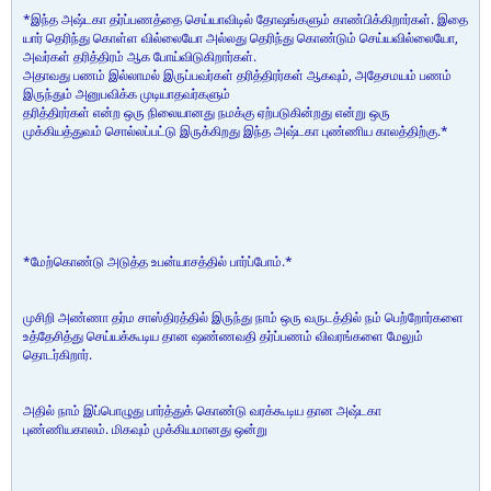
*இந்த அஷ்டகா தர்ப்பணத்தை செய்யாவிடில் தோஷங்களும் காண்பிக்கிறார்கள். இதை
யார் தெரிந்து கொள்ள வில்லையோ அல்லது தெரிந்து கொண்டும் செய்யவில்லையோ,
அவர்கள் தரித்திரம் ஆக போய்விடுகிறார்கள்.
அதாவது பணம் இல்லாமல் இருப்பவர்கள் தரித்திரர்கள் ஆகவும், அதேசமயம் பணம்
இருந்தும் அனுபவிக்க முடியாதவர்களும்
தரித்திரர்கள் என்ற ஒரு நிலையானது நமக்கு ஏற்படுகின்றது என்று ஒரு
முக்கியத்துவம் சொல்லப்பட்டு இருக்கிறது இந்த அஷ்டகா புண்ணிய காலத்திற்கு.*
*மேற்கொண்டு அடுத்த உபன்யாசத்தில் பார்ப்போம்.*
முசிறி அண்ணா தர்ம சாஸ்திரத்தில் இருந்து நாம் ஒரு வருடத்தில் நம் பெற்றோர்களை
உத்தேசித்து செய்யக்கூடிய தான ஷண்ணவதி தர்ப்பணம் விவரங்களை மேலும்
தொடர்கிறார்.
அதில் நாம் இப்பொழுது பார்த்துக் கொண்டு வரக்கூடிய தான அஷ்டகா
புண்ணியகாலம். மிகவும் முக்கியமானது ஒன்று