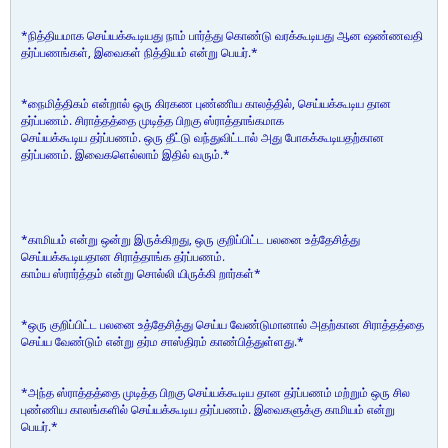
*நித்தியமாக செய்யக்கூடியது நாம் பார்த்து கொண்டு வரக்கூடியது ஆன ஷண்ணவதி
தர்ப்பணங்கள், இவைகள் நித்தியம் என்று பெயர்.*
*நைமித்திகம் என்றால் ஒரு கிரகண புண்ணிய காலத்தில், செய்யக்கூடிய தான
தர்ப்பணம். சிராத்தத்தை முடித்த பிறகு ஸ்ராத்தாங்கமாக
செய்யக்கூடிய தர்ப்பணம். ஒரு தீட்டு வந்துவிட்டால் அது போகக்கூடியதற்கான
தர்ப்பணம். இவைகளெல்லாம் இதில் வரும்.*
*காமியம் என்று ஒன்று இருக்கிறது, ஒரு குறிப்பிட்ட பலனை உத்தேசித்து
செய்யக்கூடியதான சிராத்தாங்க தர்ப்பணம்.
காம்ய ஸ்ரார்த்தம் என்று சொல்லி யிருக்கி றார்கள்*
*ஒரு குறிப்பிட்ட பலனை உத்தேசித்து செய்ய வேண்டுமானால் அதற்கான சிராத்தத்தை
செய்ய வேண்டும் என்று தர்ம சாஸ்திரம் காண்பித்துள்ளது.*
*அந்த ஸ்ராத்தத்தை முடித்த பிறகு செய்யக்கூடிய தான தர்ப்பணம் மற்றும் ஒரு சில
புண்ணிய காலங்களில் செய்யக்கூடிய தர்ப்பணம். இவைகளுக்கு காமியம் என்று
பெயர்.*