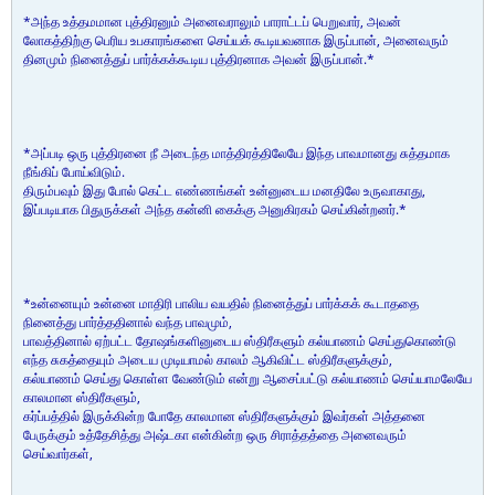
*அந்த உத்தமமான புத்திரனும் அனைவராலும் பாராட்டப் பெறுவார், அவன்
லோகத்திற்கு பெரிய உபகாரங்களை செய்யக் கூடியவனாக இருப்பான், அனைவரும்
தினமும் நினைத்துப் பார்க்கக்கூடிய புத்திரனாக அவன் இருப்பான்.*
*அப்படி ஒரு புத்திரனை நீ அடைந்த மாத்திரத்திலேயே இந்த பாவமானது சுத்தமாக
நீங்கிப் போய்விடும்.
திரும்பவும் இது போல் கெட்ட எண்ணங்கள் உன்னுடைய மனதிலே உருவாகாது,
இப்படியாக பிதுருக்கள் அந்த கன்னி கைக்கு அனுகிரகம் செய்கின்றனர்.*
*உன்னையும் உன்னை மாதிரி பாலிய வயதில் நினைத்துப் பார்க்கக் கூடாததை
நினைத்து பார்த்ததினால் வந்த பாவமும்,
பாவத்தினால் ஏற்பட்ட தோஷங்களினுடைய ஸ்திரீகளும் கல்யாணம் செய்துகொண்டு
எந்த சுகத்தையும் அடைய முடியாமல் காலம் ஆகிவிட்ட ஸ்திரீகளுக்கும்,
கல்யாணம் செய்து கொள்ள வேண்டும் என்று ஆசைப்பட்டு கல்யாணம் செய்யாமலேயே
காலமான ஸ்திரீகளும்,
கர்ப்பத்தில் இருக்கின்ற போதே காலமான ஸ்திரீகளுக்கும் இவர்கள் அத்தனை
பேருக்கும் உத்தேசித்து அஷ்டகா என்கின்ற ஒரு சிராத்தத்தை அனைவரும்
செய்வார்கள்,