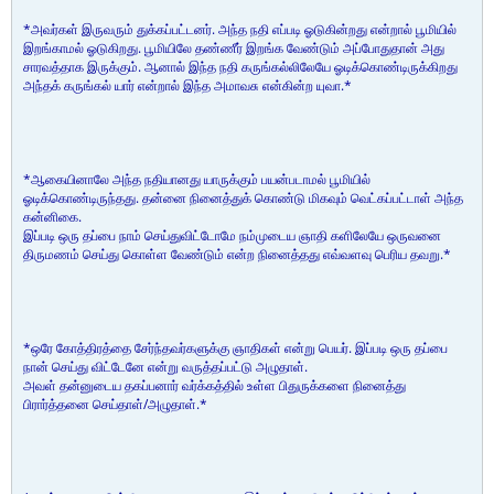
*அவர்கள் இருவரும் துக்கப்பட்டனர். அந்த நதி எப்படி ஓடுகின்றது என்றால் பூமியில்
இறங்காமல் ஓடுகிறது. பூமியிலே தண்ணீர் இறங்க வேண்டும் அப்போதுதான் அது
சாரவத்தாக இருக்கும். ஆனால் இந்த நதி கருங்கல்லிலேயே ஓடிக்கொண்டிருக்கிறது
அந்தக் கருங்கல் யார் என்றால் இந்த அமாவசு என்கின்ற யுவா.*
*ஆகையினாலே அந்த நதியானது யாருக்கும் பயன்படாமல் பூமியில்
ஓடிக்கொண்டிருந்தது. தன்னை நினைத்துக் கொண்டு மிகவும் வெட்கப்பட்டாள் அந்த
கன்னிகை.
இப்படி ஒரு தப்பை நாம் செய்துவிட்டோமே நம்முடைய ஞாதி களிலேயே ஒருவனை
திருமணம் செய்து கொள்ள வேண்டும் என்ற நினைத்தது எவ்வளவு பெரிய தவறு.*
*ஒரே கோத்திரத்தை சேர்ந்தவர்களுக்கு ஞாதிகள் என்று பெயர். இப்படி ஒரு தப்பை
நான் செய்து விட்டேனே என்று வருத்தப்பட்டு அழுதாள்.
அவள் தன்னுடைய தகப்பனார் வர்க்கத்தில் உள்ள பிதுருக்களை நினைத்து
பிரார்த்தனை செய்தாள்/அழுதாள்.*