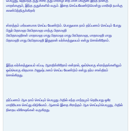
பொழுது, ஹேமந்த ருது சிசிர ருது மார்கழி தை மாசி பங்குனி இந்த நான்கு
மாதங்களும், இந்த ருதுக்களில் வரும். இதை செய்யவேண்டுமென்று மகரிஷி நமக்கு
காண்பித்திருக்கிறார்
ஸ்ராத்தம் பார்வனமாக செய்ய வேண்டும். பொதுவாக நாம் தர்ப்பணம் செய்யும் போது
பிதுர் பிதாமஹ பிரபிதாமஹ மாத்ரு பிதாமஹி
பிரபிதாமஹிகள் மாதாமஹ மாது பிதாமஹ மாது பிரபிதாமஹ, மாதாமஹி மாது
பிதாமஹி மாது பிரபிதாமஹி இதுதான் வர்க்கத்துவயம் என்று சொல்கிறோம்.
இந்த வர்க்கத்துவயம் எப்படி ஆராதிக்கிறோம் என்றால், ஒவ்வொரு ஸ்ராத்தங்களிலும்
ஒவ்வொரு விதமாக அனுஷ்டானம் செய்ய வேண்டும் என்று தர்ம சாஸ்திரம்
சொல்கிறது.
தர்ப்பணம் ஆக நாம் செய்யும் பொழுது அதில் எந்த மாற்றமும் தெரியாது ஒரே
மாதிரியாக செய்து விடுவோம். ஆனால் இதை சிராத்தம் ஆக செய்யும்பொழுது, அதில்
நிறைய விசேஷங்கள் வருகிறது.