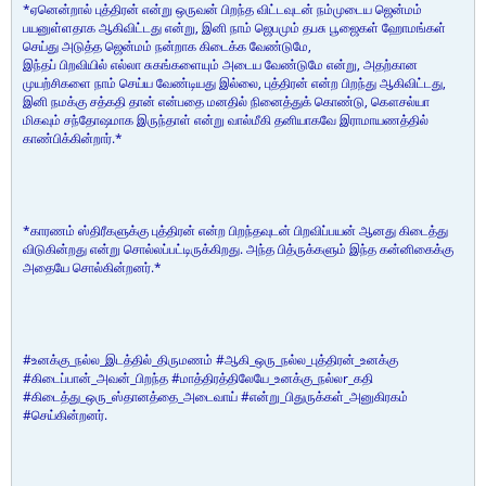
*ஏனென்றால் புத்திரன் என்று ஒருவன் பிறந்த விட்டவுடன் நம்முடைய ஜென்மம்
பயனுள்ளதாக ஆகிவிட்டது என்று, இனி நாம் ஜெபமும் தபசு பூஜைகள் ஹோமங்கள்
செய்து அடுத்த ஜென்மம் நன்றாக கிடைக்க வேண்டுமே,
இந்தப் பிறவியில் எல்லா சுகங்களையும் அடைய வேண்டுமே என்று, அதற்கான
முயற்சிகளை நாம் செய்ய வேண்டியது இல்லை, புத்திரன் என்ற பிறந்து ஆகிவிட்டது,
இனி நமக்கு சத்கதி தான் என்பதை மனதில் நினைத்துக் கொண்டு, கௌசல்யா
மிகவும் சந்தோஷமாக இருந்தாள் என்று வால்மீகி தனியாகவே இராமாயணத்தில்
காண்பிக்கின்றார்.*
*காரணம் ஸ்திரீகளுக்கு புத்திரன் என்ற பிறந்தவுடன் பிறவிப்பயன் ஆனது கிடைத்து
விடுகின்றது என்று சொல்லப்பட்டிருக்கிறது. அந்த பித்ருக்களும் இந்த கன்னிகைக்கு
அதையே சொல்கின்றனர்.*
#உனக்கு_நல்ல_இடத்தில்_திருமணம் #ஆகி_ஒரு_நல்ல_புத்திரன்_உனக்கு
#கிடைப்பான்_அவன்_பிறந்த #மாத்திரத்திலேயே_உனக்கு_நல்லr_கதி
#கிடைத்து_ஒரு_ஸ்தானத்தை_அடைவாய் #என்று_பிதுருக்கள்_அனுகிரகம்
#செய்கின்றனர்.