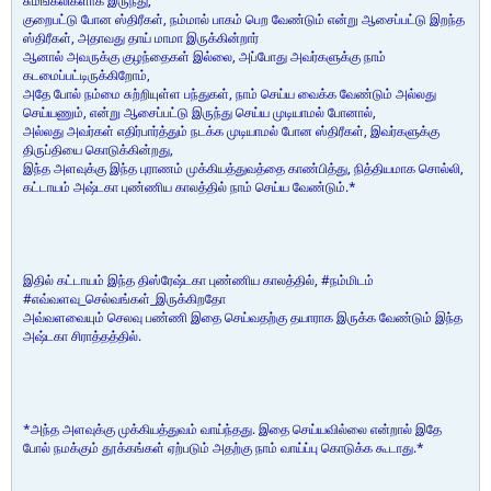
சுமங்கலிகளாக இருந்து,
குறைபட்டு போன ஸ்திரீகள், நம்மால் பாகம் பெற வேண்டும் என்று ஆசைப்பட்டு இறந்த
ஸ்திரீகள், அதாவது தாய் மாமா இருக்கின்றார்
ஆனால் அவருக்கு குழந்தைகள் இல்லை, அப்போது அவர்களுக்கு நாம்
கடமைப்பட்டிருக்கிறோம்,
அதே போல் நம்மை சுற்றியுள்ள பந்துகள், நாம் செய்ய வைக்க வேண்டும் அல்லது
செய்யணும், என்று ஆசைப்பட்டு இருந்து செய்ய முடியாமல் போனால்,
அல்லது அவர்கள் எதிர்பார்த்தும் நடக்க முடியாமல் போன ஸ்திரீகள், இவர்களுக்கு
திருப்தியை கொடுக்கின்றது,
இந்த அளவுக்கு இந்த புராணம் முக்கியத்துவத்தை காண்பித்து, நித்தியமாக சொல்லி,
கட்டாயம் அஷ்டகா புண்ணிய காலத்தில் நாம் செய்ய வேண்டும்.*
இதில் கட்டாயம் இந்த திஸ்ரேஷ்டகா புண்ணிய காலத்தில், #நம்மிடம்
#எவ்வளவு_செல்வங்கள்_இருக்கிறதோ
அவ்வளவையும் செலவு பண்ணி இதை செய்வதற்கு தயாராக இருக்க வேண்டும் இந்த
அஷ்டகா சிராத்தத்தில்.
*அந்த அளவுக்கு முக்கியத்துவம் வாய்ந்தது. இதை செய்யவில்லை என்றால் இதே
போல் நமக்கும் தூக்கங்கள் ஏற்படும் அதற்கு நாம் வாய்ப்பு கொடுக்க கூடாது.*