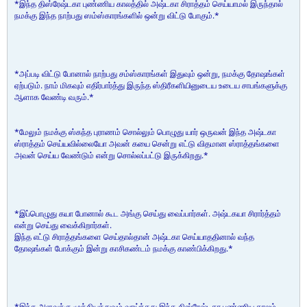
*இந்த திஸ்ரேஷ்டகா புண்ணிய காலத்தில் அஷ்டகா சிராத்தம் செய்யாமல் இருந்தால்
நமக்கு இந்த நாற்பது ஸம்ஸ்காரங்களில் ஒன்று விட்டு போகும்.*
*அப்படி விட்டு போனால் நாற்பது சம்ஸ்காரங்கள் இதுவும் ஒன்று, நமக்கு தோஷங்கள்
ஏற்படும். நாம் மிகவும் எதிர்பார்த்து இருந்த ஸ்திரீகளியினுடைய உடைய சாபங்களுக்கு
ஆளாக வேண்டி வரும்.*
*மேலும் நமக்கு ஸ்கந்த புராணம் சொல்லும் பொழுது யார் ஒருவன் இந்த அஷ்டகா
ஸ்ராத்தம் செய்யவில்லையோ அவன் கயை சென்று எட்டு விதமான ஸ்ராத்தங்களை
அவன் செய்ய வேண்டும் என்று சொல்லப்பட்டு இருக்கிறது.*
*இப்பொழுது கயா போனால் கூட அங்கு செய்து வைப்பார்கள். அஷ்டகயா சிரார்த்தம்
என்று செய்து வைக்கிறார்கள்.
இந்த எட்டு சிராத்தங்களை செய்தால்தான் அஷ்டகா செய்யாததினால் வந்த
தோஷங்கள் போக்கும் இன்று காசிகண்டம் நமக்கு காண்பிக்கிறது.*
*இந்த அளவுக்கு முக்கியத்துவம் வாய்ந்தது இந்த திஸ்ரேஷ்டகா புண்ணிய காலம்.