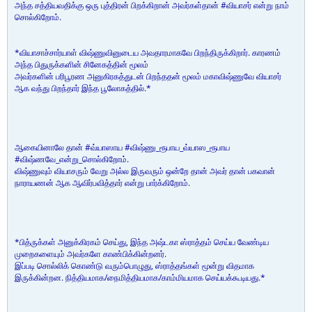
அந்த சத்தியவதிக்கு ஒரு புத்திரன் பிறக்கிறான் அவர்கள்தான் #வியாசர் என்று நாம்
சொல்கிறோம்.
*வியாசாச்சார்யாள் விஷ்ணுவினுடைய அவதாரமாகவே பிறந்திருக்கிறார். காரணம்
அந்த பிதுருக்களின் சினேகத்தின் மூலம்
அவர்களின் பரிபூரண அனுகிரகத்துடன் பிறந்ததன் மூலம் மகாவிஷ்ணுவே வியாசர்
ஆக வந்து பிறந்தார் இந்த பூலோகத்தில்.*
ஆகையினாலே தான் #வ்யாஸாய #விஷ்ணு_ரூபாய_வ்யாஸ_ரூபாய
#விஷ்ணவே_என்று_சொல்கிறோம்.
விஷ்ணுவும் வியாசரும் வேறு அல்ல இருவரும் ஒன்றே தான் அவர் தான் பகவான்
நாராயணன் ஆக ஆவிர்பவித்தார் என்று பார்க்கிறோம்.
*பித்ருக்கள் அனுக்கிரகம் செய்து, இந்த அஷ்டகா ஸ்ராத்தம் செய்ய வேண்டிய
முறைகளையும் அவர்களே காண்பிக்கின்றனர்.
இப்படி சொல்லிக் கொண்டு வரும்பொழுது, ஸ்ராத்தங்கள் மூன்று விதமாக
இருக்கின்றன. நித்தியமாக/நைமித்தியமாக/காம்மியமாக செய்யக்கூடியது.*