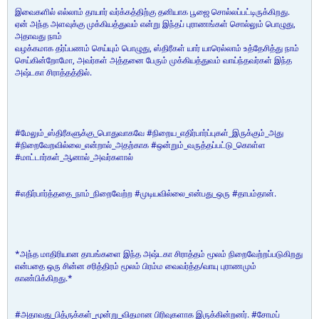
இவைகளில் எல்லாம் தாயார் வர்க்கத்திற்கு தனியாக பூஜை சொல்லப்பட்டிருக்கிறது.
ஏன் அந்த அளவுக்கு முக்கியத்துவம் என்று இந்தப் புராணங்கள் சொல்லும் பொழுது,
அதாவது நாம்
வழக்கமாக தர்ப்பணம் செய்யும் பொழுது, ஸ்திரீகள் யார் யாரெல்லாம் உத்தேசித்து நாம்
செய்கின்றோமோ, அவர்கள் அத்தனை பேரும் முக்கியத்துவம் வாய்ந்தவர்கள் இந்த
அஷ்டகா சிராத்தத்தில்.
#மேலும்_ஸ்திரீகளுக்கு_பொதுவாகவே #நிறைய_எதிர்பார்ப்புகள்_இருக்கும்_அது
#நிறைவேறவில்லை_என்றால்_அதற்காக #ஒன்றும்_வருத்தப்பட்டு_கொள்ள
#மாட்டார்கள்_ஆனால்_அவர்களால்
#எதிர்பார்த்ததை_நாம்_நிறைவேற்ற #முடியவில்லை_என்பது_ஒரு #தாபம்தான்.
*அந்த மாதிரியான தாபங்களை இந்த அஷ்டகா சிராத்தம் மூலம் நிறைவேற்றப்படுகிறது
என்பதை ஒரு சின்ன சரித்திரம் மூலம் பிரம்ம வைவர்த்த/வாயு புராணமும்
காண்பிக்கிறது.*
#அதாவது_பித்ருக்கள்_மூன்று_விதமான பிரிவுகளாக இருக்கின்றனர். #சோமப்