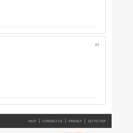
#5
HELP
CONTACT US
PRIVACY
GO TO TOP