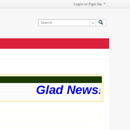
Login or Sign Up
Glad News! The w