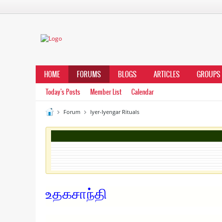
HOME
FORUMS
BLOGS
ARTICLES
GROUPS
Today's Posts
Member List
Calendar
Forum
Iyer-Iyengar Rituals
உதகசாந்தி