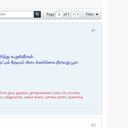
Page
of
1
Filter
#1
்து கூறுகிறீர்கள்.
்டில் தேடியும் கிடைக்கவில்லை.நீராவது பூரா
,
font
,
give
,
gopalan
,
grihapravesam
,
have
,
his
,
homam
,
is
,
udagasanthi
,
udaka shanti
,
udhaka santhi
,
upakarma
,
#2