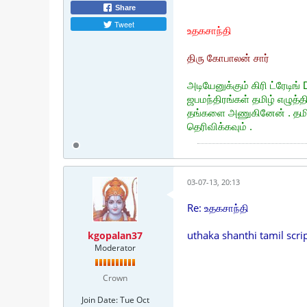
Share
Tweet
உதகசாந்தி
திரு கோபாலன் சார்
அடியேனுக்கும் கிரி ட்ரேடிங
ஜபமந்திரங்கள் தமிழ் எழுத்
தங்களை அணுகினேன் . தமிழ் 
தெரிவிக்கவும் .
03-07-13, 20:13
Re: உதகசாந்தி
uthaka shanthi tamil scr
kgopalan37
Moderator
Crown
Join Date:
Tue Oct