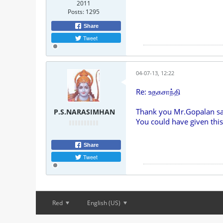
2011
Posts:
1295
Share
Tweet
04-07-13, 12:22
Re: உதகசாந்தி
Thank you Mr.Gopalan sa
P.S.NARASIMHAN
You could have given this
Share
Tweet
Red
English (US)