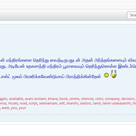
ின் மந்திரங்களை தெரிந்து வைத்டிருபதுடன் அதன் அர்த்தங்களையும் விவரித
ிறது. அடியேன் உதகசாந்தி மந்திரம் பூராவையும் தெரிந்துகொள்ள இண்டர்நெட
ோஸ்ட் மூலம் பிரசுரிக்கவேண்டுமாய் பிராத்திக்கின்றேன்
again
,
available
,
avani avittam
,
bhava
,
book
,
centre
,
chennai
,
color
,
company
,
decision
once
,
rituals
,
road
,
script
,
seemantam
,
self
,
shanthi
,
station
,
tamil
,
tamil udakasanthi
,
th
,
west
,
you
,
your