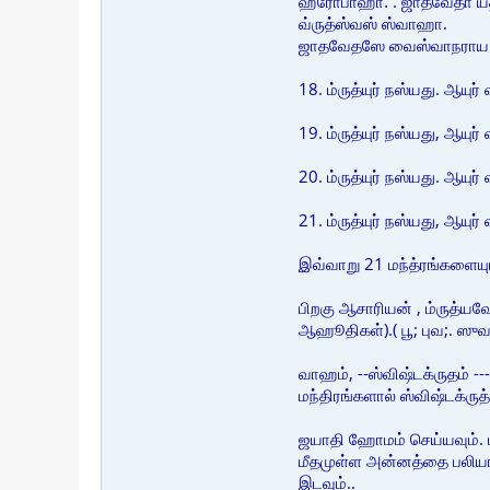
ஹரோபாஹா. . ஜாதவேதா யதி
வ்ருத்ஸ்வஸ் ஸ்வாஹா.
ஜாதவேதஸே வைஸ்வாநராய 
18. ம்ருத்யுர் நஸ்யது. ஆயுர
19. ம்ருத்யுர் நஸ்யது, ஆயுர
20. ம்ருத்யுர் நஸ்யது. ஆயு
21. ம்ருத்யுர் நஸ்யது, ஆயு
இவ்வாறு 21 மந்த்ரங்களைய
பிறகு ஆசாரியன் , ம்ருத்ய
ஆஹூதிகள்).( பூ; புவ;. ஸுவ
வாஹம், --ஸ்விஷ்டக்ருதம் -
மந்திரங்களால் ஸ்விஷ்டக்ர
ஜயாதி ஹோமம் செய்யவும். 
மீதமுள்ள அன்னத்தை பலியாக 
இடவும்..