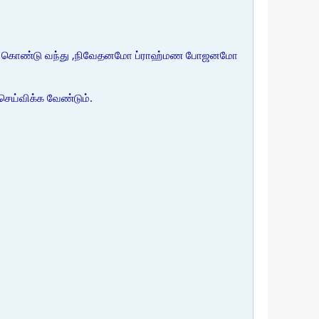
ருந்து கொண்டு வந்து ,நிவேதனமோ ப்ராஹ்மண போஜனமோ
ெய்விக்க வேண்டும்.