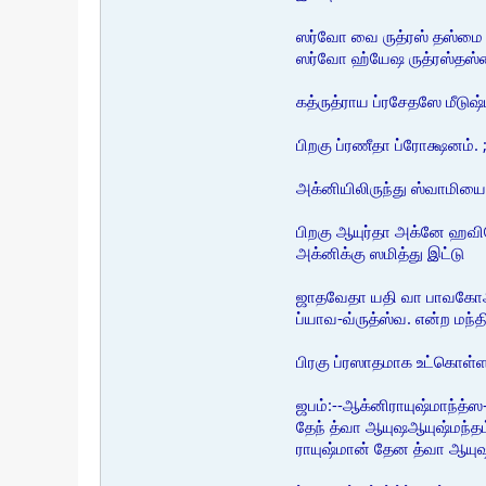
ஸர்வோ வை ருத்ரஸ் தஸ்மை ர
ஸர்வோ ஹ்யேஷ ருத்ரஸ்தஸ்ம
கத்ருத்ராய ப்ரசேதஸே மீட
பிறகு ப்ரணீதா ப்ரோக்ஷனம். 
அக்னியிலிருந்து ஸ்வாமிய
பிறகு ஆயுர்தா அக்னே ஹவிஷோ
அக்னிக்கு ஸமித்து இட்டு
ஜாதவேதா யதி வா பாவகோஅஸ
ப்யாவ-வ்ருத்ஸ்வ. என்ற மந்
பிரகு ப்ரஸாதமாக உட்கொள்ள
ஜபம்:--ஆக்னிராயுஷ்மாந்த்
தேந் த்வா ஆயுஷஆயுஷ்மந்தம
ராயுஷ்மான் தேன த்வா ஆயு