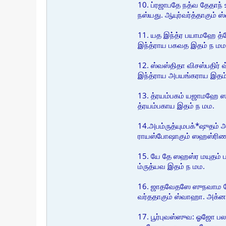
10. ப்ரஜாபதே நத்வ தேதாந்
நஸ்யது. ஆயுர்வர்த்தாகும் 
11. யத இந்த்ர பயாமஹே த்த
இந்த்ராய பகவத இதம் ந மம
12. ஸ்வஸ்திதா விசஸ்பதிர் வ
இந்த்ராய அபயங்கராய இதம்
13. த்ரயம்பகம் யஜாமஹே ஸுகந்
த்ரயம்பகாய இதம் ந மம.
14.அபம்ருத்யுமபக்*ஷுத
ராயஸ்போஷாகும் ஸஹஸ்ரிணகும
15. யே தே ஸஹஸ்ர மயுதம் ப
ம்ருத்யவ இதம் ந மம.
16. ஜாதவேதஸே ஸுநவாம ஸோம 
வர்ததாகும் ஸ்வாஹா. அக்
17. பூர்புவஸ்ஸுவ: ஓஜோ பல