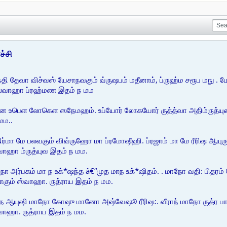
ச்சி
தி தேவா விச்வஸ் யேசாநவகும் வ்ருஷபம் மதீனாம், ப்ருஹ்ம சரூப மநு . மே
் ஸ்வாஹா ப்ரஹ்மண இதம் ந மம
ான உபெள லோகெள ஸநேமஹம். உப்யோர் லோகயோர் ருத்த்வா அதிம்ருத்யுன் தர
மம..
்மா மே பலவகும் விவ்ருஹோ மா ப்ரமோஷீஹி. ப்ரஜாம் மா மே ரீரிஷ ஆயுருக
்வாஹா ம்ருத்யுவ இதம் ந மம.
 அர்பகம் மா ந உக்*ஷந்த â€“முத மாந உக்*ஷிதம். . மாநோ வதி: பிதரம் 
்ததாகும் ஸ்வாஹா. ருத்ராய இதம் ந மம.
ந ஆயுஷி மாநோ கோஷு மானோ அஷ்வேஷூ ரீரிஷ:. வீராந் மாநோ ருத்ர பாம
்வாஹா. ருத்ராய இதம் ந மம.