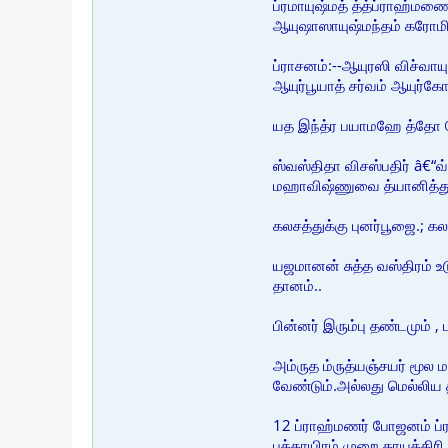
ப்ரமாயுஷ்மத் த்த்ப்ராஹ்
ஆயுஷாஸாயுஷ்மந்தம் கரோமி. 
ப்ராசனம்:--ஆயுரஸி விச்வாய
ஆயுர்பூயாத் சர்வம் ஆயுர்க
யத இந்த்ர பயாமஹே த்தோ 
ஸ்வஸ்திதா விசஸ்பதிர் â€“வ
மஹாவிஷ்ணுவை த்யானித்து
கலசத்துக்கு புனர்பூஜை.; 
யஜமானன் சுத்த வஸ்திரம் உடு
தானம்..
பின்னர் இரும்பு தண்டமும்
அம்ருத ம்ருத்யஞ்சயர் மூல ம
வேண்டும்.அல்லது மெல்லிய த
12 ப்ராஹ்மணர் போஜனம் ப்ர
பத்தாயிரம் முறை காயத்திரி