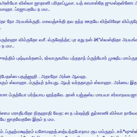
 உஅன்யோ விஸ்வா ஜாதானி பரிதாப்பூவா. யத் காமாஸ்தே ஜுமஸ்தன்னோ அஸ
ஸ்வாஹா. ப்ரஜாபதயே ந மம..
ோ நோ அபயங்க்ருதி. மகவஞ்சக்தி தவ தந்ந ஊதயே வித்விஷோ விம்ருதோ ஜஹ
.
்ருத்ரஹா விம்ருதோ வசீ. வ்ருஷேந்த்ர; புர ஏது நஸ் â€“ஸ்வஸ்திதா அபயங்கர:
 ந மம..
திம் புஷ்டிவர்தனம், உர்வாருகமிவ பந்தநாந் ம்ருத்யோர் முக்ஷீய மாம்ருதாத
ம் அபேதஸ்ஸ பதஞ்ஜஹி . அதாநோ அக்ன ஆவஹ.
் ஸ்வாஹா. ம்ருத்யுர் நச்யது. ஆயுர் வர்ததாகும் ஸ்வாஹா. அக்னய இதம
ாசா ம்ருத்யோ மர்த்யாய ஹந்தவே. தான் யஜ்ஞஸ்ய மாயயா சர்வாநவயஜாமஹே
மராதீயதோ நிதஹாதி வேத: ஸ ந பர்ஷத்தி துர்காணி விச்வா நாவேவ ஸிந்து
னயே ஜாதவேதஸே இதம் ந மம.
ம். ப்ருஹ்மக்ஷத்ரம் யசோமஹத்.ஸத்யந்தபோநாம ரூப மம்ருதம். சக்*ஷுஸ