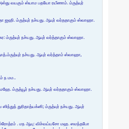
்து வயகும் ஸ்யாம பதயோ ரயீணாம். ம்ருத்யுர்
ி. ம்ருத்யுர் நச்யது. ஆயுர் வர்ததாகும் ஸ்வாஹா.
 ம்ருத்யுர் நச்யது. ஆயுர் வர்த்தாகும் ஸ்வாஹா.
்.ம்ருத்யுர் நச்யது. ஆயுர் வர்த்தாம் ஸ்வாஹா,
் ந மம..
. ம்ருத்யூர் நச்யது. ஆயுர் வர்ததாகும் ஸ்வாஹா.
ந் துரிதாத்யக்னி; ம்ருத்யுர் நச்யது. ஆயுர்
்ஸ்ரோத்ரம் . மந ஆயு: விச்வய்யசோ மஹ. ஸமந்தபோ