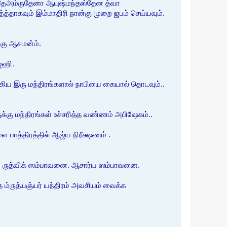
ஸ்தேஅம்ருதேனா ஆயுஷ்மந்தஸ்தேன த்வா
த்தாகவும் இம்மாதிரி நான்கு முறை ஜபம் செய்யவும்.
றகு ஆசமன்ம்.
ஜஹி.
 ஆகிய இரு மந்திரங்களால் நாபியை கையால் தொடவும்..
்கு மந்திரங்கள் உச்சரித்த வண்ணம் அபிஷேகம்..
ை பாத்திரத்தில் ஆஜ்ய நிரீக்ஷணம் .
தம். ருத்விக் ஸம்பாவனை. ஆசார்ய ஸம்பாவனை.
ுத ம்ருத்யஞ்யர் யந்திரம் அவசியம் வைக்க