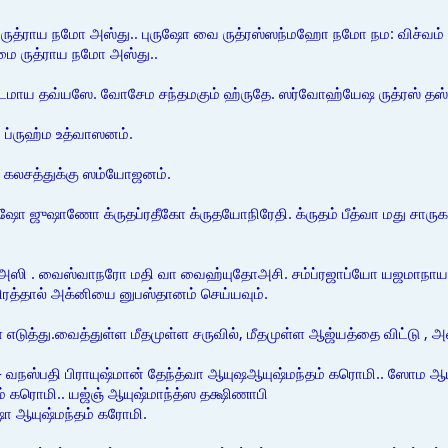
ுத்ராய நமோ அஸ்து.. புருஷோ வை ருத்ரஸ்ஸந்மஹோ நமோ நம: விச்வம் பூத
ை ருத்ராய நமோ அஸ்து..
ுஷ்டமாய தவ்யஸே. வோசேம சந்தமகும் ஹ்ருதே. ஸர்வோஹ்யேஷ ருத்ரஸ் தஸ
; ப்ருஹ்ம உத்வாஸனம்.
ை கலசத்துக்கு ஸம்யோஜனம்.
 ஜுஷாணோ க்ருதப்ரதீகோ க்ருதயோநிரேதி. க்ருதம் பீத்வா மது சாருகவ்யம
ி . வைஸ்வாநரோ மதி வா வைஹ்யுதோஅசி. சம்ப்ரஜாப்யோ யஜமாநாய லோ
திரத்தால் அக்னியை னுபஸ்தானம் செய்யவும்.
 எடுத்து.வைத்துள்ள மீதமுள்ள சருவில், மீதமுள்ள ஆஜ்யத்தை விட்டு , 
ஸ- வநஸ்பதி பிராயுஷ்மான் தேந்த்வா ஆயுஷஆயுஷ்மந்தம் கரொமி.. ஸோம ஆய
் கரொமி.. யஜ்ஞ் ஆயுஷ்மாந்த்ஸ தக்ஷிணாபி
ஷா ஆயுஷ்மந்தம் கரோமி.