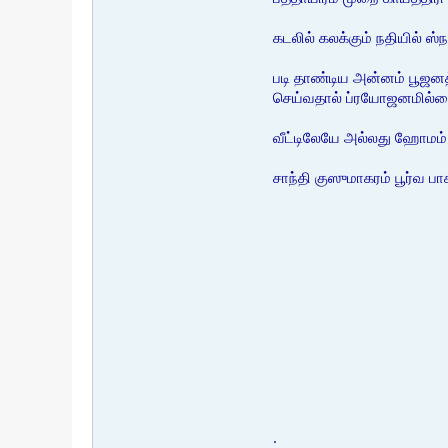
கடலில் கலக்கும் நதியில் ஸ
படி தாண்டிய அன்னம் பூஜன
செய்வதால் ப்ரயோஜனமில்ல
வீட்டிலேயே அல்லது ஹோமம் 
சாந்தி குஸுமாகரம் பூர்வ பா
.