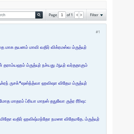
Page
of
1
Filter
#1
த மாக தயனம் மாவி வதிர் விக்ரமஸ்வ ம்ருத்யுர்
ாம்யஹம் ம்ருத்யுர் நச்யது ஆயுர் வர்ததாகும்
்ரந் ருசக்*ஷஸ்ந்த்வா ஹவிஷா விதேம ம்ருத்யுர்
மோத மாதரம் ப்ரியா மாநஸ் தநுவோ ருத்ர ரீரிஷ:
ிதோ வதிர் ஹவிஷ்மந்தோ நமஸா விதேமதே. ம்ருத்யுர்