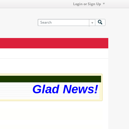
Login or Sign Up
Glad News! The we