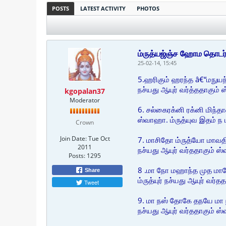
POSTS
LATEST ACTIVITY
PHOTOS
ம்ருத்யஜ்ஞ்ச ஹோம தொடர்
25-02-14, 15:45
5.ஹரிகும் ஹரந்த â€“மநுயந்
நச்யது ஆயுர் வர்த்ததாகும
kgopalan37
Moderator
6. சல்கைரக்னி ரக்னி மிந்த
ஸ்வாஹா. ம்ருத்யுவ இதம் ந 
Crown
Join Date:
Tue Oct
7. மாசிதோ ம்ருத்யோ மாவதிர
2011
நச்யது ஆயுர் வர்ததாகும் ஸ
Posts:
1295
8 .மா நோ மஹாந்த முத மாநோ
Share
ம்ருத்யுர் நச்யது ஆயுர் வர
Tweet
9. மா நஸ் தோகே தநயே மா 
நச்யது ஆயுர் வர்ததாகும் ஸ