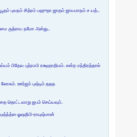
ம் புவநம் சித்ரம் பஹுதா ஜாதம் ஜாயமாநம் ச யத்..
்மை ருத்ராய நமோ அஸ்து..
் பிதேவ புத்ரமபி ரக்ஷதாதிமம். என்ற மந்திரத்தால்
கம். ஊர்ஜம் புஷ்டிம் ததத
அதை தொட்டவாறு ஜபம் செய்யவும்.
ுஷ்ந்த்ஸ ஓஷதிபி-ராயுஷ்மான்