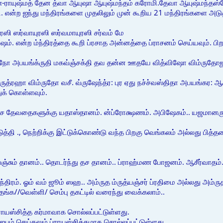
மணை-ராயுஷ்மத் தேன த்வா ஆயுஷா ஆயுஷ்மந்தம் கரோமி.தேவா ஆயுஷ்மந்த
என்ற ஐந்து மந்திரங்களை முதலிலும் முன் கூறிய 21 மந்திரங்களை அடுத்
ுரஸி ஸர்வாயுரஸி ஸர்வமாயுரஸி சர்வம் மே
ோஷம். என்ற ம்ந்திரத்தை கூறி ப்ரசாத அன்னத்தை ப்ராசனம் செய்யவும். பி
நோ அபயங்க்ருதி மகவ்ஞ்சக்தி தவ தன்ன ஊதயே வித்விஷோ விம்ருதோ
்ருத்ரஹா விம்ருதோ வசீ. வ்ருஷேந்த்ர: புர ஏது நச்ச்வஸ்திதா அபயங்கர:
க் கொள்ளவும்.
கலச தேவதைகளுக்கு யதாஸ்தானம். ன்ப்ரோக்ஷணம். அபிஷேகம்.. யஜமானருக
த்தி ., நெற்றிக்கு இட்டுக்கொண்டு வந்த பிறகு வெங்கலம் அல்லது பித்தள
 , பஞ்சும் தானம்.. தொடர்ந்து தச தானம்.. ப்ராஹ்மண போஜனம். ஆசீர்வா
ந்திரம். ஓம் வம் ஜூம் ஸஹ.. அம்ருத ம்ருத்யஞ்சர் ப்ரதிமை அல்லது அம்ர
ங்க//வெள்ளி/ செம்பு தகட்டில் வரைந்து வைக்கலாம்..
ாயஸ்சித்த கர்மாவாக சொல்லப்பட்டுள்ளது.
 ஜபம் செய்தலும் ப்ராயஸ்சித்தமாக சொல்லப்பட்டுள்ளது.