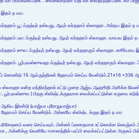
 வா பாவக்கோஅஸி. . வைஸ்வாநரோ யதி வா வைத்யுதோஅஸி. சம் ப்ரஜாப
இதம் ந மம.
் வர்ததாம் பூ; ம்ருத்யுர் நஸ்யது, ஆயுர் வர்ததாம் ஸ்வாஹா. அக்நய இதம் ந 
் வர்ததாம் புவ: ம்ருத்யுர் நஸ்யது. ஆயுர் வர்ததாம் ஸ்வாஹா. வாயவ இதம் ந
ர் வர்ததாம் ஸுவ: ம்ருத்யுர் நஸ்யது. ஆயுர் வர்ததாகும் ஸ்வாஹா. ஸூர்யாய 
ர் வர்ததாம். பூர்புவஸ்ஸுவஹ ம்ருத்யுர் நஸ்யது. ஆயுர் வர்ததாகும் ஸ்வாஹா
ும் கொண்டு 16 ஆவ்ருத்திகள் ஹோமம் செய்ய வேன்டும்.21x16 =336 
வே ஸ்வாஹா என்ற மந்திரத்தால் எட்டு முறை ஆஜ்ய ஆஹூதி அளிக்க வேண்டு
:. பூர்புவஸ்ஸுவ ) பிறகு ஸ்விஷ்டக்ருதமாக வைக்கப்பட்டுள்ள சருவை எட
-- ஆகிய இரன்டு (யாஜ்யா புரோநுயாஜ்யா)
ுத் ஹோமம் செய்ய வேண்டும். அக்னயே ஸ்விஷ்ட க்ருத இதம் ந மம
பரிசேஷனம் வரை செய்யவும். பின்னர் ப்ரஸாதமாக உட்கொள்ள கொஞ்சம் 
, அக்னிக்கு வெளியே ஈசானத்தில் பரப்பி வைக்கப்பட்டுள்ள அருகம் பில்