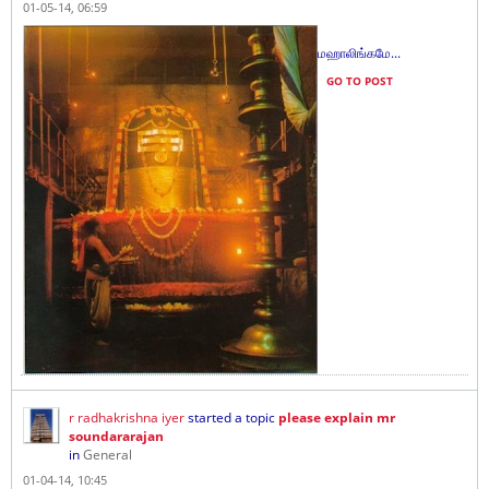
01-05-14, 06:59
மஹாலிங்கமே...
GO TO POST
r radhakrishna iyer
started a topic
please explain mr
soundararajan
in
General
01-04-14, 10:45