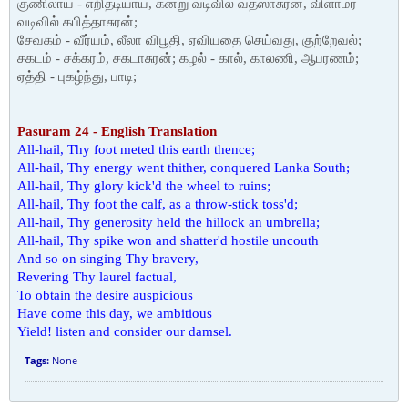
குணிலாய் - எறிதடியாய், கன்று வடிவில் வத்ஸாசுரன், விளாமர
வடிவில் கபித்தாசுரன்;
சேவகம் - வீர்யம், லீலா விபூதி, ஏவியதை செய்வது, குற்றேவல்;
சகடம் - சக்கரம், சகடாசுரன்; கழல் - கால், காலணி, ஆபரணம்;
ஏத்தி - புகழ்ந்து, பாடி;
Pasuram 24 - English Translation
All-hail, Thy foot meted this earth thence;
All-hail, Thy energy went thither, conquered Lanka South;
All-hail, Thy glory kick'd the wheel to ruins;
All-hail, Thy foot the calf, as a throw-stick toss'd;
All-hail, Thy generosity held the hillock an umbrella;
All-hail, Thy spike won and shatter'd hostile uncouth
And so on singing Thy bravery,
Revering Thy laurel factual,
To obtain the desire auspicious
Have come this day, we ambitious
Yield! listen and consider our damsel.
Tags:
None