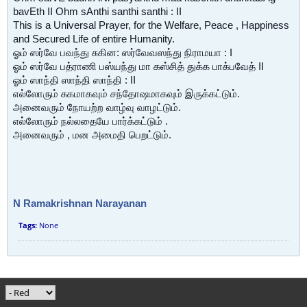
bavEth II Ohm sAnthi santhi santhi : II
This is a Universal Prayer, for the Welfare, Peace , Happiness
and Secured Life of entire Humanity.
ஓம் ஸர்வே பவந்து சுகின: ஸர்வேவஸந்து நிராமயா : I
ஓம் ஸர்வே பத்ராணி பஸ்யந்து மா கஸ்சித் துக்க பாக்பவேத் II
ஓம் ஸாந்தி ஸாந்தி ஸாந்தி : II
எல்லோரும் சுகமாகவும் சந்தோஷமாகவும் இருக்கட்டும்.
அனைவரும் நோயற்ற வாழ்வு வாழட்டும்.
எல்லோரும் நல்லதையே பார்க்கட்டும் .
அனைவரும் , மன அமைதி பெறட்டும்.
N Ramakrishnan Narayanan
Tags:
None