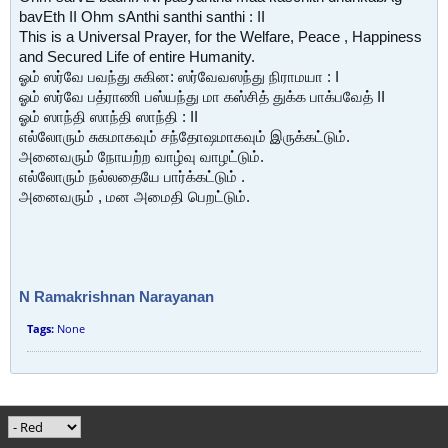
bavEth II Ohm sAnthi santhi santhi : II
This is a Universal Prayer, for the Welfare, Peace , Happiness
and Secured Life of entire Humanity.
ஓம் ஸர்வே பவந்து சுகின: ஸர்வேவஸந்து நிராமயா : I
ஓம் ஸர்வே பத்ராணி பஸ்யந்து மா கஸ்சித் துக்க பாக்பவேத் II
ஓம் ஸாந்தி ஸாந்தி ஸாந்தி : II
எல்லோரும் சுகமாகவும் சந்தோஷமாகவும் இருக்கட்டும்.
அனைவரும் நோயற்ற வாழ்வு வாழட்டும்.
எல்லோரும் நல்லதையே பார்க்கட்டும் .
அனைவரும் , மன அமைதி பெறட்டும்.
N Ramakrishnan Narayanan
Tags:
None