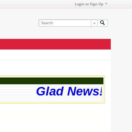
Login or Sign Up
Glad News! The w