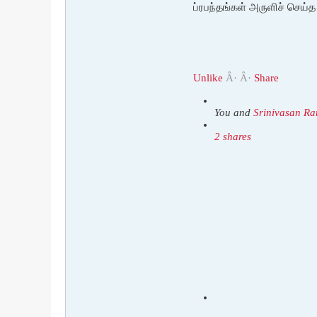
ப்ரபந்தங்கள் அருளிச் செய்
Unlike
Â· Â·
Share
You and
Srinivasan R
2 shares