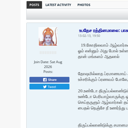
POSTS
LATEST ACTIVITY
PHOTOS
உபதேச ரத்தினமாலை: பாசுரங
13-02-13, 19:50
19.கோதிலவாம் ஆழ்வார்கள
ஓம் என்னும் அது போல் உள்ளத
தான் மங்களம் ஆதலால்
Join Date:
Sat Aug
2026
Posts:
தோஷமில்லாத ப்ரமாணமாய் தி
உச்சரிக்கும் ப்ரணவம் போல
Share
Tweet
20.உண்டோ திருப்பல்லாண்டு
உண்டோ பெரியாழ்வாருக்கு ஒ
செய்தருளும் ஆழ்வார்கள் த
பைதல் நெஞ்சே நீ உணர்ந்து ப
திருப்பல்லாண்டுக்கு சமா