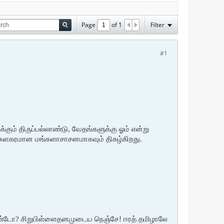
Page
of
1
Filter
#1
ம் திருப்பல்லாண்டு, வேதங்களுக்கு ஓம் என்று
 மங்களகரமான மங்களாசாசனமாகவும் திகழ்கிறது.
 உண்டோ? சிறுபிள்ளைதனமுடைய நெஞ்சே! ஈரத் தமிழாலே