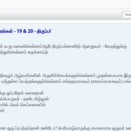
்கள் - 19 & 20 - திருப்பī
் கூறு கலைக்கெல்லாம்
ஆதி திருப்பல்லாண்டு ஆனதுவும் - வேதத்துக்கு
்துக்கெல்லாம் சுருக்காய்த்
கழும் ஆழ்வார்களின் அருளிச்செயல்களுக்கெல்லாம் முதன்மையாக இருக்கு
ே, மற்றுள்ள ப்ரபந்தங்களுக்கெல்லாம் சங்ரஹமாகவும் (சாராம்சமாகவும்)
க்கு ஒப்பதோர் கலைதான்
ப்பொருவர் - தண்டமிழ்நூல்
ம்மில் அவர் செய்கலையில்
ார்
னமான ஒரு ப்ரபந்தம்தான் உண்டோ? பெரியாழ்வாருக்கு சமானமாக ஒருவர்