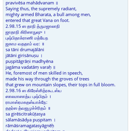
pravivēṡa mahādvanam ॥
Saying thus, the supremely radiant,
mighty armed Bharata, a bull among men,
entered that great Vana on foot.
2.98.15 ஸ தாநி த்ருமஜாலாநி
ஜாதாநி கிரிஸாநுஷு ।
புஷ்பிதாக்ராணி மத்யேந
ஜகாம வததாம் வர: ॥
sa tāni drumajālāni
jātāni girisānuṣu ।
puṣpitāgrāṇi madhyēna
jagāma vadatāṃ varaḥ ॥
He, foremost of men skilled in speech,
made his way through the groves of trees
that grew on mountain slopes, their tops in full bloom.
2.98.16 ஸ கிரேஸ்சித்ரகூடஸ்ய
ஸாலமாஸாத்ய புஷ்பிதம் ।
ராமாஸ்ரமகதஸ்யாக்நே:
ததர்ஸ த்வஜமுச்ச்ரிதம் ॥
sa girēṡcitrakūṭasya
sālamāsādya puṣpitam ।
rāmāṡramagatasyāgnēḥ