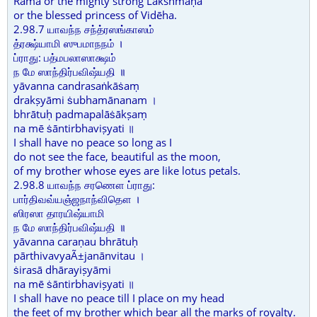
Rāma or the mighty strong Lakshmaṇa
or the blessed princess of Vidēha.
2.98.7 யாவந்ந சந்த்ரஸங்காஸம்
த்ரக்ஷ்யாமி ஸுபமாநநம் ।
ப்ராது: பத்மபலாஸாக்ஷம்
ந மே ஸாந்திர்பவிஷ்யதி ॥
yāvanna candrasaṅkāṡaṃ
drakṣyāmi ṡubhamānanam ।
bhrātuḥ padmapalāṡākṣaṃ
na mē ṡāntirbhaviṣyati ॥
I shall have no peace so long as I
do not see the face, beautiful as the moon,
of my brother whose eyes are like lotus petals.
2.98.8 யாவந்ந சரணௌ ப்ராது:
பார்திவவ்யஞ்ஜநாந்விதௌ ।
ஸிரஸா தாரயிஷ்யாமி
ந மே ஸாந்திர்பவிஷ்யதி ॥
yāvanna caraṇau bhrātuḥ
pārthivavyaÃ±janānvitau ।
ṡirasā dhārayiṣyāmi
na mē ṡāntirbhaviṣyati ॥
I shall have no peace till I place on my head
the feet of my brother which bear all the marks of royalty.