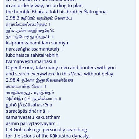
in an orderly way, according to plan,
the humble Bharata told his brother Ṡatrughna:
2.98.3 க்ஷிப்ரம் வநமிதம் ஸௌம்ய
நரஸங்கைஸ்ஸமந்தத: ।
லுப்தைஸ்ச ஸஹிதைரேபி:
த்வமந்வேஷிதுமர்ஹஸி ॥
kṣipraṃ vanamidaṃ saumya
narasaṅghaissamantataḥ ।
lubdhaiṡca sahitairēbhiḥ
tvamanvēṣitumarhasi ॥
O gentle one, take many men and hunters with you
and search everywhere in this Vana, without delay.
2.98.4 குஹோ ஜ்ஞாதிஸஹஸ்ரேண
ஸரசாபாஸிதாரிணா ।
ஸமந்வேஷது காகுத்ஸ்தம்
அஸ்மிந் பரிவ்ருதஸ்ஸ்வயம் ॥
guhō jÃ±ātisahasrēṇa
ṡaracāpāsidhāriṇā ।
samanvēṣatu kākutstham
asmin parivṛtassvayam ॥
Let Guha also go personally searching
for the scions of the Kākutstha dynasty,