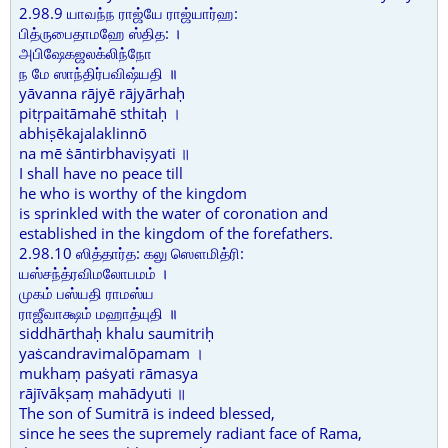
2.98.9 யாவந்ந ராஜ்யே ராஜ்யார்ஹ:
பித்ருபைதாமஹே ஸ்தித: ।
அபிஷேகஜலக்லிந்நோ
ந மே ஸாந்திர்பவிஷ்யதி ॥
yāvanna rājyē rājyārhaḥ
pitṛpaitāmahē sthitaḥ ।
abhiṣēkajalaklinnō
na mē ṡāntirbhaviṣyati ॥
I shall have no peace till
he who is worthy of the kingdom
is sprinkled with the water of coronation and
established in the kingdom of the forefathers.
2.98.10 ஸித்தார்த: கலு ஸௌமித்ரி:
யஸ்சந்த்ரவிமலோபமம் ।
முகம் பஸ்யதி ராமஸ்ய
ராஜீவாக்ஷம் மஹாத்யுதி ॥
siddhārthaḥ khalu saumitriḥ
yaṡcandravimalōpamam ।
mukhaṃ paṡyati rāmasya
rājīvākṣaṃ mahādyuti ॥
The son of Sumitrā is indeed blessed,
since he sees the supremely radiant face of Rama,