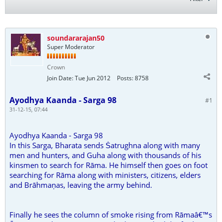
soundararajan50
Super Moderator
Crown
Join Date:
Tue Jun 2012
Posts:
8758
Ayodhya Kaanda - Sarga 98
#1
31-12-15, 07:44
Ayodhya Kaanda - Sarga 98
In this Sarga, Bharata sends Ṡatrughna along with many
men and hunters, and Guha along with thousands of his
kinsmen to search for Rāma. He himself then goes on foot
searching for Rāma along with ministers, citizens, elders
and Brāhmaṇas, leaving the army behind.
Finally he sees the column of smoke rising from Rāmaâ€™s