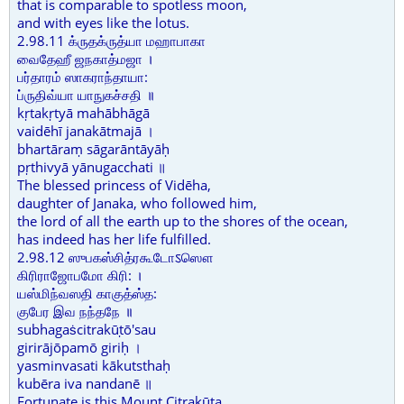
that is comparable to spotless moon,
and with eyes like the lotus.
2.98.11 க்ருதக்ருத்யா மஹாபாகா
வைதேஹீ ஜநகாத்மஜா ।
பர்தாரம் ஸாகராந்தாயா:
ப்ருதிவ்யா யாநுகச்சதி ॥
kṛtakṛtyā mahābhāgā
vaidēhī janakātmajā ।
bhartāraṃ sāgarāntāyāḥ
pṛthivyā yānugacchati ॥
The blessed princess of Vidēha,
daughter of Janaka, who followed him,
the lord of all the earth up to the shores of the ocean,
has indeed has her life fulfilled.
2.98.12 ஸுபகஸ்சித்ரகூடோऽஸௌ
கிரிராஜோபமோ கிரி: ।
யஸ்மிந்வஸதி காகுத்ஸ்த:
குபேர இவ நந்தநே ॥
subhagaṡcitrakūṭō'sau
girirājōpamō giriḥ ।
yasminvasati kākutsthaḥ
kubēra iva nandanē ॥
Fortunate is this Mount Citrakūṭa,