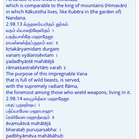
which is comparable to the king of mountains (Himavān)
in which Kākutstha lives, like Kubēra in (the garden of)
Nandana.
2.98.13 க்ருதகார்யமிதம் துர்கம்
வநம் வ்யாலநிஷேவிதம் ।
யதத்யாஸ்தே மஹாதேஜா
ராமஸ்ஸஸ்த்ரப்ருதாம் வர: ॥
kṛtakāryamidaṃ durgaṃ
vanaṃ vyālaniṣēvitam ।
yadadhyāstē mahātējā
rāmaṡṡastrabhṛtāṃ varaḥ ॥
The purpose of this impregnable Vana
that is full of wild beasts, is served,
with the supremely radiant Rāma,
the foremost among those who wield weapons, living in it.
2.98.14 ஏவமுக்த்வா மஹாதேஜா
பரத: புருஷர்ஷப: ।
பத்ப்யாமேவ மஹாபாஹு:
ப்ரவிவேஸ மஹாத்வநம் ॥
ēvamuktvā mahātējā
bharataḥ puruṣarṣabha: ।
padbhyāmēva mahābāhuḥ