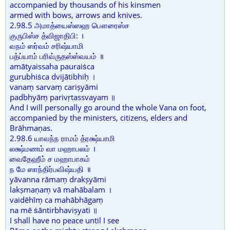
accompanied by thousands of his kinsmen
armed with bows, arrows and knives.
2.98.5 அமாத்யைஸ்ஸஹ பௌரைஸ்ச
குருபிஸ்ச த்விஜாதிபி: ।
வநம் ஸர்வம் சரிஷ்யாமி
பத்ப்யாம் பரிவ்ருதஸ்ஸ்வயம் ॥
amātyaissaha pauraiṡca
gurubhiṡca dvijātibhiḥ ।
vanaṃ sarvaṃ cariṣyāmi
padbhyāṃ parivṛtassvayam ॥
And I will personally go around the whole Vana on foot,
accompanied by the ministers, citizens, elders and
Brāhmaṇas.
2.98.6 யாவந்ந ராமம் த்ரக்ஷ்யாமி
லக்ஷ்மணம் வா மஹாபலம் ।
வைதேஹீம் ச மஹாபாகம்
ந மே ஸாந்திர்பவிஷ்யதி ॥
yāvanna rāmaṃ drakṣyāmi
lakṣmaṇaṃ vā mahābalam ।
vaidēhīṃ ca mahābhāgaṃ
na mē ṡāntirbhaviṣyati ॥
I shall have no peace until I see