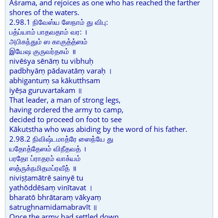
Āṡrama, and rejoices as one who has reached the farther
shores of the waters.
2.98.1 நிவேஸ்ய ஸேநாம் து விபு:
பத்ப்யாம் பாதவதாம் வர: ।
அபிகந்தும் ஸ காகுத்த்ஸம்
இயேஷ குருவர்தகம் ॥
nivēṡya sēnāṃ tu vibhuḥ
padbhyāṃ pādavatāṃ varaḥ ।
abhigantuṃ sa kākutthsam
iyēṣa guruvartakam ॥
That leader, a man of strong legs,
having ordered the army to camp,
decided to proceed on foot to see
Kākutstha who was abiding by the word of his father.
2.98.2 நிவிஷ்டமாத்ரே ஸைந்யே து
யதோத்தேஸம் விநீதவத் ।
பரதோ ப்ராதரம் வாக்யம்
ஸத்ருக்நமிதமப்ரவீத் ॥
niviṣṭamātrē sainyē tu
yathōddēṡaṃ vinītavat ।
bharatō bhrātaraṃ vākyaṃ
ṡatrughnamidamabravīt ॥
Once the army had settled down