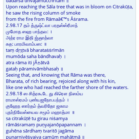
dadarṡa dhvajamucchritam ॥
Upon reaching the Sāla tree that was in bloom on Citrakūṭa,
he saw the rising column of smoke
from the fire from Rāmaâ€™s Āṡrama.
2.98.17 தம் த்ருஷ்ட்வா பரதஸ்ஸ்ரீமாந்
முமோத ஸஹ பாந்தவ: ।
அத்ர ராம இதி ஜ்ஞாத்வா
கத: பாரமிவாம்பஸ: ॥
taṃ dṛṣṭvā bharataṡṡrīmān
mumōda saha bāndhavaḥ ।
atra rāma iti jÃ±ātvā
gataḥ pāramivāmbhasaḥ ॥
Seeing that, and knowing that Rāma was there,
Bharata, of rich bearing, rejoiced along with his kin,
like one who had reached the farther shore of the waters.
2.98.18 ஸ சித்ரகூடே து கிரௌ நிஸம்ய
ராமாஸ்ரமம் புண்யஜநோபபந்நம் ।
குஹேந ஸார்தம் த்வரிதோ ஜகாம
புநர்நிவேஸ்யைவ சமூம் மஹாத்மா ॥
sa citrakūṭē tu girau niṡamya
rāmāṡramaṃ puṇyajanōpapannam ।
guhēna sārdhaṃ tvaritō jagāma
punarnivēṡyaiva camūṃ mahātmā ॥