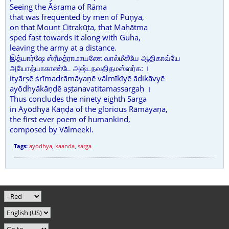
Seeing the Āṡrama of Rāma
that was frequented by men of Puṇya,
on that Mount Citrakūṭa, that Mahātma
sped fast towards it along with Guha,
leaving the army at a distance.
இத்யார்ஷே ஸ்ரீமத்ராமாயணே வால்மீகீயே ஆதிகாவ்யே
அயோத்யாகாண்டே அஷ்டநவதிதமஸ்ஸர்க: ।
ityārṣē ṡrīmadrāmāyaṇē vālmīkīyē ādikāvyē
ayōdhyākāṇḍē aṣṭanavatitamassargaḥ ।
Thus concludes the ninety eighth Sarga
in Ayōdhyā Kāṇḍa of the glorious Rāmāyaṇa,
the first ever poem of humankind,
composed by Vālmeeki.
Tags:
ayodhya
,
kaanda
,
sarga