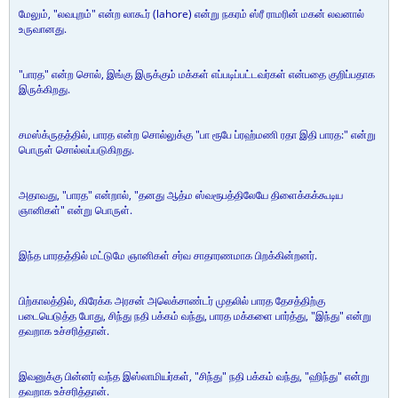
மேலும், "லவபுறம்" என்ற லாகூர் (lahore) என்று நகரம் ஸ்ரீ ராமரின் மகன் லவனால்
உருவானது.
"பாரத" என்ற சொல், இங்கு இருக்கும் மக்கள் எப்படிப்பட்டவர்கள் என்பதை குறிப்பதாக
இருக்கிறது.
சமஸ்க்ருதத்தில், பாரத என்ற சொல்லுக்கு "பா ரூபே ப்ரஹ்மணி ரதா இதி பாரத:" என்று
பொருள் சொல்லப்படுகிறது.
அதாவது, "பாரத" என்றால், "தனது ஆத்ம ஸ்வரூபத்திலேயே திளைக்கக்கூடிய
ஞானிகள்" என்று பொருள்.
இந்த பாரதத்தில் மட்டுமே ஞானிகள் சர்வ சாதாரணமாக பிறக்கின்றனர்.
பிற்காலத்தில், கிரேக்க அரசன் அலெக்சாண்டர் முதலில் பாரத தேசத்திற்கு
படையெடுத்த போது, சிந்து நதி பக்கம் வந்து, பாரத மக்களை பார்த்து, "இந்து" என்று
தவறாக உச்சரித்தான்.
இவனுக்கு பின்னர் வந்த இஸ்லாமியர்கள், "சிந்து" நதி பக்கம் வந்து, "ஹிந்து" என்று
தவறாக உச்சரித்தான்.