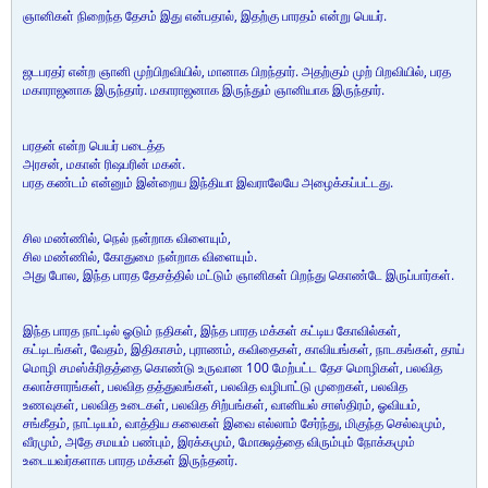
ஞானிகள் நிறைந்த தேசம் இது என்பதால், இதற்கு பாரதம் என்று பெயர்.
ஜடபரதர் என்ற ஞானி முற்பிறவியில், மானாக பிறந்தார். அதற்கும் முற் பிறவியில், பரத
மகாராஜனாக இருந்தார். மகாராஜனாக இருந்தும் ஞானியாக இருந்தார்.
பரதன் என்ற பெயர் படைத்த
அரசன், மகான் ரிஷபரின் மகன்.
பரத கண்டம் என்னும் இன்றைய இந்தியா இவராலேயே அழைக்கப்பட்டது.
சில மண்ணில், நெல் நன்றாக விளையும்,
சில மண்ணில், கோதுமை நன்றாக விளையும்.
அது போல, இந்த பாரத தேசத்தில் மட்டும் ஞானிகள் பிறந்து கொண்டே இருப்பார்கள்.
இந்த பாரத நாட்டில் ஓடும் நதிகள், இந்த பாரத மக்கள் கட்டிய கோவில்கள்,
கட்டிடங்கள், வேதம், இதிகாசம், புராணம், கவிதைகள், காவியங்கள், நாடகங்கள், தாய்
மொழி சமஸ்க்ரிதத்தை கொண்டு உருவான 100 மேற்பட்ட தேச மொழிகள், பலவித
கலாச்சாரங்கள், பலவித தத்துவங்கள், பலவித வழிபாட்டு முறைகள், பலவித
உணவுகள், பலவித உடைகள், பலவித சிற்பங்கள், வானியல் சாஸ்திரம், ஓவியம்,
சங்கீதம், நாட்டியம், வாத்திய கலைகள் இவை எல்லாம் சேர்ந்து, மிகுந்த செல்வமும்,
வீரமும், அதே சமயம் பண்பும், இரக்கமும், மோக்ஷத்தை விரும்பும் நோக்கமும்
உடையவர்களாக பாரத மக்கள் இருந்தனர்.