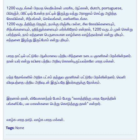
1200 வருடங்கள் பிறமத வெறியர்கள் பாரசீக, ஆப்கான், dutch, portuguese,
பிரெஞ்ச், பிரிட்டிஷ் போன்ற நாட்டில் இருந்து வந்து அராஜகம் செய்து அழித்த
கோவில்கள், சிற்பங்கள், செல்வங்கள், எண்ணிலடங்கா.
1200 வருடத்திற்கு பிறகும், நமக்கு மிஞ்சிய உள்ள, சில கோவில்களையும்,
சிற்பங்களையும், ஹிந்துக்களையும் பார்க்கிறோம் என்றால், 1200 வருடம் முன் சென்று
பார்த்தால், நாம் எத்தனை பெருமையான வாழ்க்கை வாழ்ந்தவர்கள் என்று புரியும்.
எத்தனை இழந்து இருப்போம் என்று புரியும்.
பாரத நாட்டில் மட்டுமே ஆன்மாவை பற்றிய சிந்தனை உடைய ஞானிகள் பிறக்கின்றனர்.
நான் யார் என்று உயிரை பற்றிய அறிவு கொண்டிருப்பவர்களே பாரத மக்கள்.
மற்ற தேசங்களில் அதிக பட்சம் தத்துவ ஞானிகள் மட்டுமே பிறக்கின்றனர். வெளி
விஷயத்தை பற்றிய அறிவுடன் இருப்பதே இவர்களுக்கு நோக்கம்.
இதனால் தான், விவேகானந்தர் பேசும் போது "உலகத்திற்கு பாரத தேசத்தின்
பங்களிப்பே, பல மகான்களை பெற்று கொடுத்தது தான்" என்றார்.
வாழ்க பாரத நாடு. வாழ்க பாரத மக்கள்.
Tags:
None