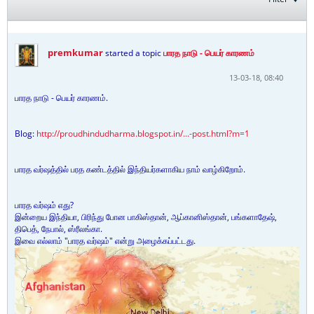
premkumar
started a topic
பாரத நாடு - பெயர் காரணம்
13-03-18, 08:40
பாரத நாடு - பெயர் காரணம்.
Blog:
http://proudhindudharma.blogspot.in/...-post.html?m=1
பாரத வர்ஷத்தில் பரத கண்டத்தில் இந்தியர்களாகிய நாம் வாழ்கிறோம்.
பாரத வர்ஷம் எது?
இன்றைய இந்தியா, பிரிந்து போன பாகிஸ்தான், ஆப்கானிஸ்தான், பங்களாதேஷ்,
திபெத், நேபால், ஸ்ரீலங்கா.
இவை எல்லாம் "பாரத வர்ஷம்" என்று அழைக்கப்பட்டது.