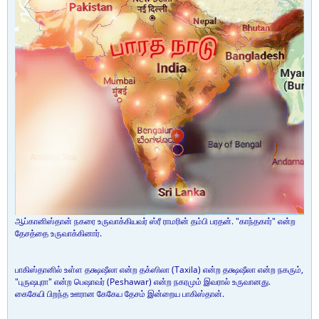
ஆப்கானிஸ்தான் நகரை உருவாக்கியவர் ஸ்ரீ ராமரின் தம்பி பரதன். "காந்தகார்" என்ற
தேசத்தை உருவாக்கினார்.
பாகிஸ்தானில் உள்ள தக்ஷஷீலா என்ற தக்ஸிலா (Taxila) என்ற தக்ஷஷீலா என்ற நகரும்,
"புருஷபுரா" என்ற பெஷாவர் (Peshawar) என்ற நகரமும் இவரால் உருவானது.
கைகேயி பிறந்த ஊரான கேகேய தேசம் இன்றைய பாகிஸ்தான்.