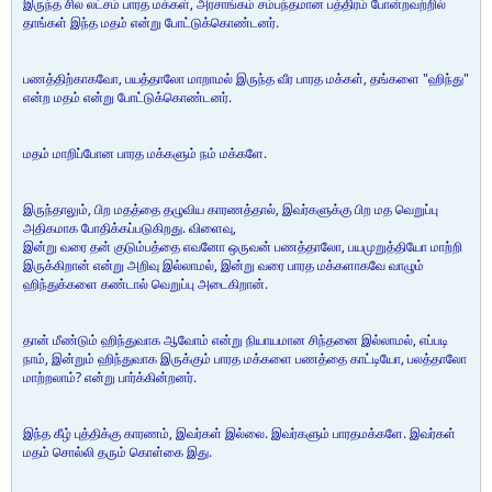
இருந்த சில லட்சம் பாரத மக்கள், அரசாங்கம் சம்பந்தமான பத்திரம் போன்றவற்றில்
தாங்கள் இந்த மதம் என்று போட்டுக்கொண்டனர்.
பணத்திற்காகவோ, பயத்தாலோ மாறாமல் இருந்த வீர பாரத மக்கள், தங்களை "ஹிந்து"
என்ற மதம் என்று போட்டுக்கொண்டனர்.
மதம் மாறிப்போன பாரத மக்களும் நம் மக்களே.
இருந்தாலும், பிற மதத்தை தழுவிய காரணத்தால், இவர்களுக்கு பிற மத வெறுப்பு
அதிகமாக போதிக்கப்படுகிறது. விளைவு,
இன்று வரை தன் குடும்பத்தை எவனோ ஒருவன் பணத்தாலோ, பயமுறுத்தியோ மாற்றி
இருக்கிறான் என்று அறிவு இல்லாமல், இன்று வரை பாரத மக்களாகவே வாழும்
ஹிந்துக்களை கண்டால் வெறுப்பு அடைகிறான்.
தான் மீண்டும் ஹிந்துவாக ஆவோம் என்று நியாயமான சிந்தனை இல்லாமல், எப்படி
நாம், இன்றும் ஹிந்துவாக இருக்கும் பாரத மக்களை பணத்தை காட்டியோ, பலத்தாலோ
மாற்றலாம்? என்று பார்க்கின்றனர்.
இந்த கீழ் புத்திக்கு காரணம், இவர்கள் இல்லை. இவர்களும் பாரதமக்களே. இவர்கள்
மதம் சொல்லி தரும் கொள்கை இது.