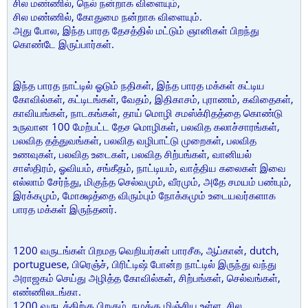
சில மண்ணில், நெல் நன்றாக விளையும்,
சில மண்ணில், கோதுமை நன்றாக விளையும்.
அது போல, இந்த பாரத தேசத்தில் மட்டும் ஞானிகள் பிறந்து
கொண்டே இருப்பார்கள்.
இந்த பாரத நாட்டில் ஓடும் நதிகள், இந்த பாரத மக்கள் கட்டிய
கோவில்கள், கட்டிடங்கள், வேதம், இதிகாசம், புராணம், கவிதைகள்,
காவியங்கள், நாடகங்கள், தாய் மொழி சமஸ்க்ரிதத்தை கொண்டு
உருவான 100 மேற்பட்ட தேச மொழிகள், பலவித கலாச்சாரங்கள்,
பலவித தத்துவங்கள், பலவித வழிபாட்டு முறைகள், பலவித
உணவுகள், பலவித உடைகள், பலவித சிற்பங்கள், வானியல்
சாஸ்திரம், ஓவியம், சங்கீதம், நாட்டியம், வாத்திய கலைகள் இவை
எல்லாம் சேர்ந்து, மிகுந்த செல்வமும், வீரமும், அதே சமயம் பண்பும்,
இரக்கமும், மோக்ஷத்தை விரும்பும் நோக்கமும் உடையவர்களாக
பாரத மக்கள் இருந்தனர்.
1200 வருடங்கள் பிறமத வெறியர்கள் பாரசீக, ஆப்கான், dutch,
portuguese, பிரெஞ்ச், பிரிட்டிஷ் போன்ற நாட்டில் இருந்து வந்து
அராஜகம் செய்து அழித்த கோவில்கள், சிற்பங்கள், செல்வங்கள்,
எண்ணிலடங்கா.
1200 வருடத்திற்கு பிறகும், நமக்கு மிஞ்சிய உள்ள, சில