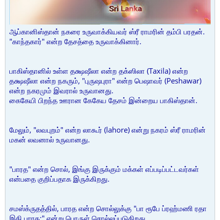
ஆப்கானிஸ்தான் நகரை உருவாக்கியவர் ஸ்ரீ ராமரின் தம்பி பரதன்.
"காந்தகார்" என்ற தேசத்தை உருவாக்கினார்.
பாகிஸ்தானில் உள்ள தக்ஷஷீலா என்ற தக்ஸிலா (Taxila) என்ற
தக்ஷஷீலா என்ற நகரும், "புருஷபுரா" என்ற பெஷாவர் (Peshawar)
என்ற நகரமும் இவரால் உருவானது.
கைகேயி பிறந்த ஊரான கேகேய தேசம் இன்றைய பாகிஸ்தான்.
மேலும், "லவபுறம்" என்ற லாகூர் (lahore) என்று நகரம் ஸ்ரீ ராமரின்
மகன் லவனால் உருவானது.
"பாரத" என்ற சொல், இங்கு இருக்கும் மக்கள் எப்படிப்பட்டவர்கள்
என்பதை குறிப்பதாக இருக்கிறது.
சமஸ்க்ருதத்தில், பாரத என்ற சொல்லுக்கு "பா ரூபே ப்ரஹ்மணி ரதா
இதி பாரத:" என்று பொருள் சொல்லப்படுகிறது.