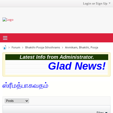
Login or Sign Up
Forum
Bhakthi-Pooja-Sthothrams
Anmikam, Bhakthi, Pooja
Latest Info from Administrator.
Glad News! Th
ஸ்ரீமத்பாகவதம்
Filter