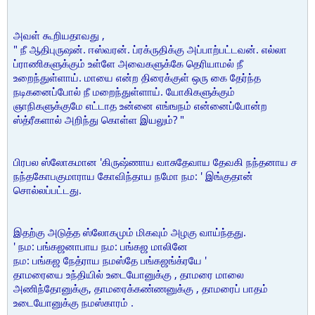
அவள் கூறியதாவது ,
" நீ ஆதிபுருஷன். ஈஸ்வரன். ப்ரக்ருதிக்கு அப்பாற்பட்டவன். எல்லா
ப்ராணிகளுக்கும் உள்ளே அவைகளுக்கே தெரியாமல் நீ
உறைந்துள்ளாய். மாயை என்ற திரைக்குள் ஒரு கை தேர்ந்த
நடிகனைப்போல் நீ மறைந்துள்ளாய். யோகிகளுக்கும்
ஞாநிகளுக்குமே எட்டாத உன்னை எங்ஙநம் என்னைப்போன்ற
ஸ்த்ரீகளால் அறிந்து கொள்ள இயலும்? "
பிரபல ஸ்லோகமான 'கிருஷ்ணாய வாசுதேவாய தேவகி நந்தனாய ச
நந்தகோபகுமாராய கோவிந்தாய நமோ நம: ' இங்குதான்
சொல்லப்பட்டது.
இதற்கு அடுத்த ஸ்லோகமும் மிகவும் அழகு வாய்ந்தது.
' நம: பங்கஜனாபாய நம: பங்கஜ மாலினே
நம: பங்கஜ நேத்ராய நமஸ்தே பங்கஜங்க்ரயே '
தாமரையை உந்தியில் உடையோனுக்கு , தாமரை மாலை
அணிந்தோனுக்கு, தாமரைக்கண்ணனுக்கு , தாமரைப் பாதம்
உடையோனுக்கு நமஸ்காரம் .