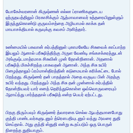
யோகேச்வரனான் கிருஷ்ணன் எல்லா ப்ராணிகளுடைய
ஹ்ருதயத்திலும் பிரகாசிக்கும் ஆத்மாவானவர் உத்தரையினுள்ளும்
இருந்துகொண்டு குருவம்சத்தை அழியாமல் காக்க தன்
மாயாசக்தியால் கருவுக்கு கவசம் அளித்தார்.
உண்மையில் பகவான் கர்பத்தினுள் புகாமலேயே சிசுவைக் காப்பாற்ற
இயலும் ஆனால் பரீக்ஷித்திற்கு அருள வேண்டி சங்கசக்கரத்துடன்
அங்குஷ்டமாத்ரமாக சிசுவின் முன் தோன்றினான். அதனால்
பரீக்ஷித் மிகச்சிறந்த பாகவதன் ஆனான். அந்த சிசு உயிர்
பிழைத்தாலும் ப்ரம்மாஸ்திரத்தின் கடுமையால் கரிக்கட்டை போல்
பிறந்தது. கிருஷ்ணர் தன் பாதத்தால் அதை வருடிய பின் அதற்கு
உயிர் வந்தது. பிறந்ததும் அந்த சிசு தன் முன்னால் கர்பத்தில்
தோன்றியவர் யார் எனத் தெரிந்துகொள்ள ஒவ்வொருவரையும்
ஆராய்ந்து பார்த்ததால் பரீக்ஷித் என்ற பெயர் ஏற்பட்டது.
பிறகு திரும்பவும் கிருஷ்ணர் த்வாரகை செல்ல ஆயத்தமானபோது
குந்தி பாண்டவர்களுடனும் த்ரௌபதியுடனும் வந்து அவரை துதி
செய்தால். அது குந்தி ஸ்துதி என்று கூறப்படும் ஒரு பொருள்
நிறைந்த துதியாகும்.