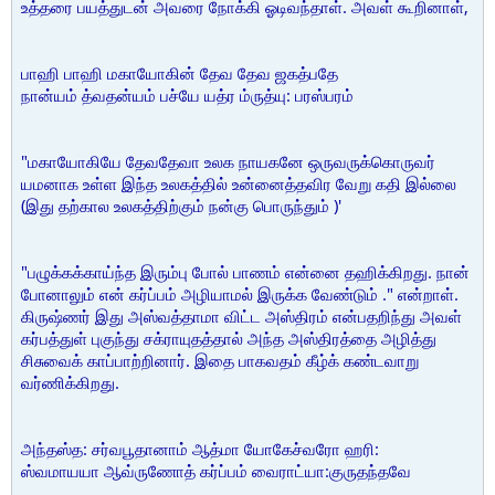
உத்தரை பயத்துடன் அவரை நோக்கி ஓடிவந்தாள். அவள் கூறினாள்,
பாஹி பாஹி மகாயோகின் தேவ தேவ ஜகத்பதே
நான்யம் த்வதன்யம் பச்யே யத்ர ம்ருத்யு: பரஸ்பரம்
"மகாயோகியே தேவதேவா உலக நாயகனே ஒருவருக்கொருவர்
யமனாக உள்ள இந்த உலகத்தில் உன்னைத்தவிர வேறு கதி இல்லை
(இது தற்கால உலகத்திற்கும் நன்கு பொருந்தும் )'
"பழுக்கக்காய்ந்த இரும்பு போல் பாணம் என்னை தஹிக்கிறது. நான்
போனாலும் என் கர்ப்பம் அழியாமல் இருக்க வேண்டும் ." என்றாள்.
கிருஷ்ணர் இது அஸ்வத்தாமா விட்ட அஸ்திரம் என்பதறிந்து அவள்
கர்பத்துள் புகுந்து சக்ராயுதத்தால் அந்த அஸ்திரத்தை அழித்து
சிசுவைக் காப்பாற்றினார். இதை பாகவதம் கீழ்க் கண்டவாறு
வர்ணிக்கிறது.
அந்தஸ்த: சர்வபூதானாம் ஆத்மா யோகேச்வரோ ஹரி:
ஸ்வமாயயா ஆவ்ருணோத் கர்ப்பம் வைராட்யா:குருதந்தவே