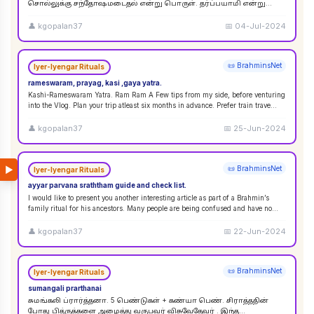
சொல்லுக்கு சந்தோஷமடைதல் என்று பொருள். தர்ப்பயாமி என்று
சொல்லும்பொழுது சந்தோஷமடையுங்கள் என்று பொருள்
கொள்ளலாம்
...
👤
kgopalan37
📅
04-Jul-2024
📜 BrahminsNet
Iyer-Iyengar Rituals
rameswaram, prayag, kasi ,gaya yatra.
Kashi-Rameswaram Yatra. Ram Ram A Few tips from my side, before venturing
into the Vlog. Plan your trip atleast six months in advance. Prefer train trave
...
👤
kgopalan37
📅
25-Jun-2024
▶
📜 BrahminsNet
Iyer-Iyengar Rituals
ayyar parvana sraththam guide and check list.
I would like to present you another interesting article as part of a Brahmin’s
family ritual for his ancestors. Many people are being confused and have no
idea
...
👤
kgopalan37
📅
22-Jun-2024
📜 BrahminsNet
Iyer-Iyengar Rituals
sumangali prarthanai
சுமங்கலி ப்ரார்த்தனா. 5 பெண்டுகள் + கண்யா பெண். சிராத்ததின்
போது பித்ருக்களை அழைத்து வருபவர் விசுவேதேவர் . இந்த