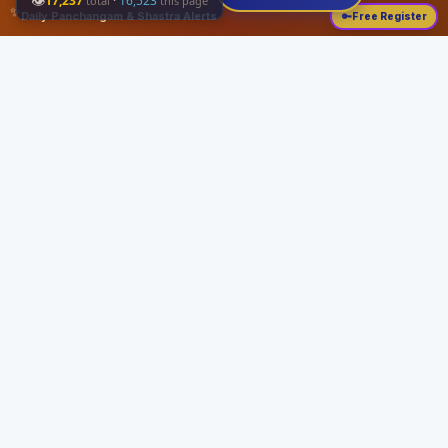
👁
17,237
·
16,523
total
this page
✨
Daily Panchangam & Shastra Alerts
🔑
Free Register
Share this:
About
Serving the Sri Vaishnava community since August 19, 1989 with authentic
Vedic knowledge, Dharma Sastram guides, Panchangam tools, and religious
services.
Quick Links
Home
Vedic Rituals
Divyadesams
Dharma Sastram
Panchangam