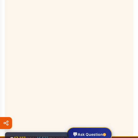
💬
Ask Question