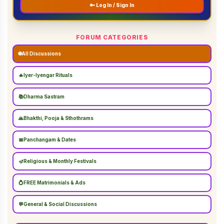
🔑 Log In / Sign In
FORUM CATEGORIES
🌐
All Discussions
🔥
Iyer-Iyengar Rituals
📚
Dharma Sastram
🙏
Bhakthi, Pooja & Sthothrams
📅
Panchangam & Dates
🪔
Religious & Monthly Festivals
💍
FREE Matrimonials & Ads
💬
General & Social Discussions