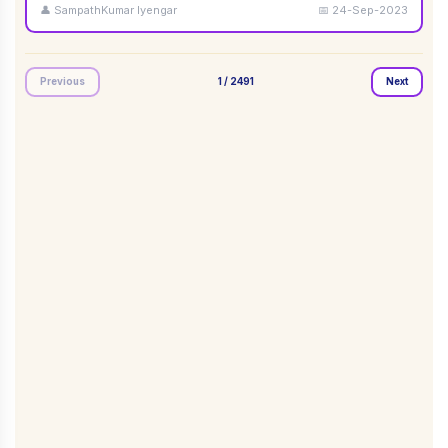
👤
SampathKumar Iyengar
📅
24-Sep-2023
Previous
1
/
2491
Next