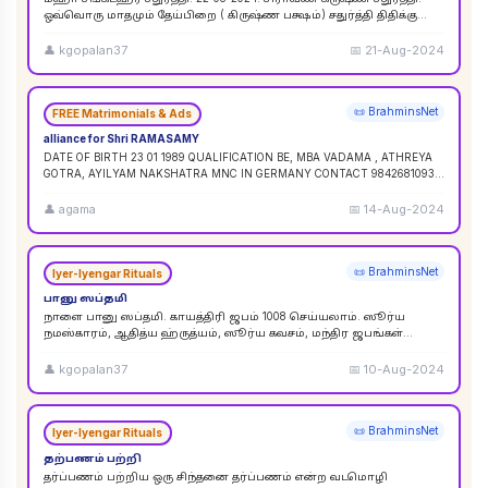
ஒவ்வொரு மாதமும் தேய்பிறை ( கிருஷ்ண பக்ஷம்) சதுர்த்தி திதிக்கு
ஸங்கட ஹர சதுர்த்தி எனப் பெயர். ஆனால
...
👤
kgopalan37
📅
21-Aug-2024
📜 BrahminsNet
FREE Matrimonials & Ads
alliance for Shri RAMASAMY
DATE OF BIRTH 23 01 1989 QUALIFICATION BE, MBA VADAMA , ATHREYA
GOTRA, AYILYAM NAKSHATRA MNC IN GERMANY CONTACT 9842681093 /
9840120854
...
👤
agama
📅
14-Aug-2024
📜 BrahminsNet
Iyer-Iyengar Rituals
பானு ஸப்தமி
நாளை பானு ஸப்தமி. காயத்திரி ஜபம் 1008 செய்யலாம். ஸூர்ய
நமஸ்காரம், ஆதித்ய ஹ்ருத்யம், ஸூர்ய கவசம், மந்திர ஜபங்கள்
செய்யலாம். இது ஸூர்ய கிரஹண புண்ய காலத்திற்கு ச
...
👤
kgopalan37
📅
10-Aug-2024
📜 BrahminsNet
Iyer-Iyengar Rituals
தற்பணம் பற்றி
தர்ப்பணம் பற்றிய ஒரு சிந்தனை தர்ப்பணம் என்ற வடமொழி