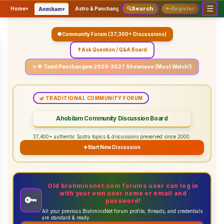
☰
Search
▾
▾
▾
Home
▾
Astro & Panchangam
🔍
Vaidhikam & Sastram
🔑
Register
Servic
Anmikam
🌐 Community Forum (37,300+ Discussions)
❓ Ask Question / Q&A Board
✨ 🌟 Tamil Panchangam 2026-2027 Showcase (Must Watch!)
🪔 TRADITIONAL COMMUNITY FORUM
Ahobilam Community Discussion Board
37,400+ authentic Sastra topics & discussions preserved since 2000.
➕
Start New Discussion
Old brahminsnet.com forums user can log in
with your own user name or email and
🔑
password!
All your previous BrahminsNet forum profile, threads, and credentials
are standard & ready.