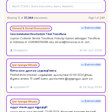
Showing
15
of
37,364
discussions
Page
1
of
2491
📜 BrahminsNet
General & Social Discussions
Cara melakukan Reschedule Tiket TransNusa
Layanan Customer Service TransNusa Hubungi layanan pelanggan TransNusa
di Indonesia di +6283800150086 atau we.care@transnusa.co.id. Jam
operasional: 09:00 - 17:
...
👤
thivagaren
📅
30-Jun-2026
📜 BrahminsNet
Iyer-Iyengar Rituals
சோம வார அரச மர ப்ரதக்ஷிணம்
Pradhakshina amavasai ப்ரதக்ஷிண அமாவாசை 02-09-2024 திங்கட்
கிழமை காலை 10 மணி வரை அமாவாசை இருந்தாலும் அரச மர
ப்ரதக்ஷிணம் செய்யலாம். 02-09-2024 அமாவாசை முழுவத
...
👤
kgopalan37
📅
29-Aug-2024
📜 BrahminsNet
Iyer-Iyengar Rituals
மஹா சங்கடஹர சதுர்த்தி
மஹா சங்கடஹர சதுர்த்தி. 22-08-2024. சிராவண க்ருஷ்ண சதுர்த்தி.