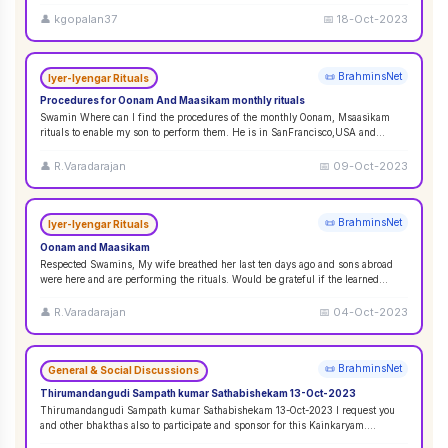
👤
kgopalan37
📅
18-Oct-2023
📜 BrahminsNet
Iyer-Iyengar Rituals
Procedures for Oonam And Maasikam monthly rituals
Swamin Where can I find the procedures of the monthly Oonam, Msaasikam
rituals to enable my son to perform them. He is in SanFrancisco,USA and
second son in Sin
...
👤
R.Varadarajan
📅
09-Oct-2023
📜 BrahminsNet
Iyer-Iyengar Rituals
Oonam and Maasikam
Respected Swamins, ​​​​​​My wife breathed her last ten days ago and sons abroad
were here and are performing the rituals. Would be grateful if the learned
Swami
...
👤
R.Varadarajan
📅
04-Oct-2023
📜 BrahminsNet
General & Social Discussions
Thirumandangudi Sampath kumar Sathabishekam 13-Oct-2023
Thirumandangudi Sampath kumar Sathabishekam 13-Oct-2023 I request you
and other bhakthas also to participate and sponsor for this Kainkaryam.
Ramanujavipra D
...