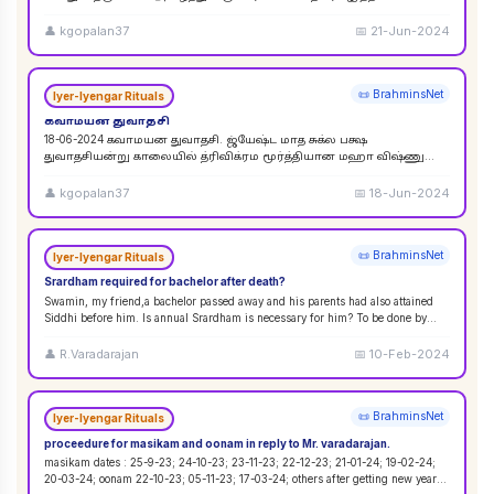
விசுவேதேவருக்கு சிராத்த தினத்தின் போது சாப்பாடு
...
👤
kgopalan37
📅
21-Jun-2024
📜 BrahminsNet
Iyer-Iyengar Rituals
கவாமயன துவாதசி
18-06-2024 கவாமயன துவாதசி. ஜ்யேஷ்ட மாத சுக்ல பக்ஷ
துவாதசியன்று காலையில் த்ரிவிக்ரம மூர்த்தியான மஹா விஷ்ணு
படத்தை துளசி, மல்லிகை பூ ஆகியவற்றால் பூஜை ஸஹஸ்ர நாமா
...
👤
kgopalan37
📅
18-Jun-2024
📜 BrahminsNet
Iyer-Iyengar Rituals
Srardham required for bachelor after death?
Swamin, my friend,a bachelor passed away and his parents had also attained
Siddhi before him. Is annual Srardham is necessary for him? To be done by
whom? Requ
...
👤
R.Varadarajan
📅
10-Feb-2024
📜 BrahminsNet
Iyer-Iyengar Rituals
proceedure for masikam and oonam in reply to Mr. varadarajan.
masikam dates : 25-9-23; 24-10-23; 23-11-23; 22-12-23; 21-01-24; 19-02-24;
20-03-24; oonam 22-10-23; 05-11-23; 17-03-24; others after getting new year
...