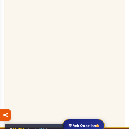
💬
Ask Question