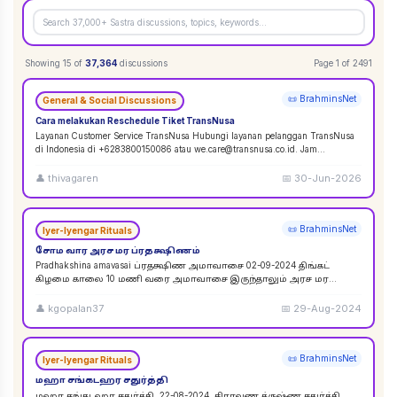
Showing
15
of
37,364
discussions
Page
1
of
2491
📜 BrahminsNet
General & Social Discussions
Cara melakukan Reschedule Tiket TransNusa
Layanan Customer Service TransNusa Hubungi layanan pelanggan TransNusa
di Indonesia di +6283800150086 atau we.care@transnusa.co.id. Jam
operasional: 09:00 - 17:
...
👤
thivagaren
📅
30-Jun-2026
📜 BrahminsNet
Iyer-Iyengar Rituals
சோம வார அரச மர ப்ரதக்ஷிணம்
Pradhakshina amavasai ப்ரதக்ஷிண அமாவாசை 02-09-2024 திங்கட்
கிழமை காலை 10 மணி வரை அமாவாசை இருந்தாலும் அரச மர
ப்ரதக்ஷிணம் செய்யலாம். 02-09-2024 அமாவாசை முழுவத
...
👤
kgopalan37
📅
29-Aug-2024
📜 BrahminsNet
Iyer-Iyengar Rituals
மஹா சங்கடஹர சதுர்த்தி
மஹா சங்கடஹர சதுர்த்தி. 22-08-2024. சிராவண க்ருஷ்ண சதுர்த்தி.