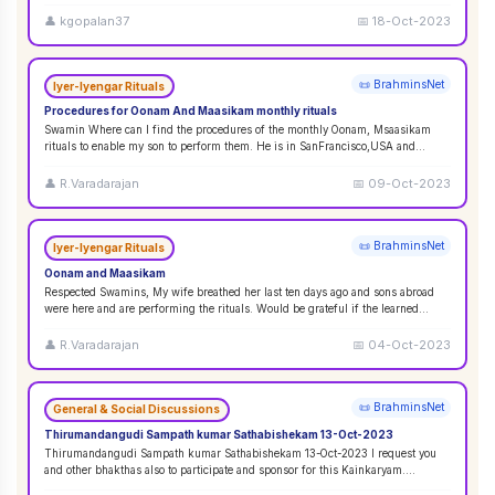
👤
kgopalan37
📅
18-Oct-2023
📜 BrahminsNet
Iyer-Iyengar Rituals
Procedures for Oonam And Maasikam monthly rituals
Swamin Where can I find the procedures of the monthly Oonam, Msaasikam
rituals to enable my son to perform them. He is in SanFrancisco,USA and
second son in Sin
...
👤
R.Varadarajan
📅
09-Oct-2023
📜 BrahminsNet
Iyer-Iyengar Rituals
Oonam and Maasikam
Respected Swamins, ​​​​​​My wife breathed her last ten days ago and sons abroad
were here and are performing the rituals. Would be grateful if the learned
Swami
...
👤
R.Varadarajan
📅
04-Oct-2023
📜 BrahminsNet
General & Social Discussions
Thirumandangudi Sampath kumar Sathabishekam 13-Oct-2023
Thirumandangudi Sampath kumar Sathabishekam 13-Oct-2023 I request you
and other bhakthas also to participate and sponsor for this Kainkaryam.
Ramanujavipra D
...