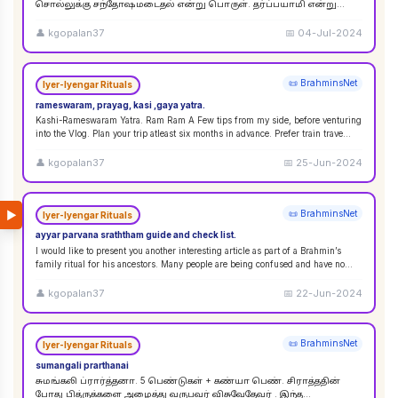
சொல்லுக்கு சந்தோஷமடைதல் என்று பொருள். தர்ப்பயாமி என்று
சொல்லும்பொழுது சந்தோஷமடையுங்கள் என்று பொருள்
கொள்ளலாம்
...
👤
kgopalan37
📅
04-Jul-2024
📜 BrahminsNet
Iyer-Iyengar Rituals
rameswaram, prayag, kasi ,gaya yatra.
Kashi-Rameswaram Yatra. Ram Ram A Few tips from my side, before venturing
into the Vlog. Plan your trip atleast six months in advance. Prefer train trave
...
👤
kgopalan37
📅
25-Jun-2024
▶
📜 BrahminsNet
Iyer-Iyengar Rituals
ayyar parvana sraththam guide and check list.
I would like to present you another interesting article as part of a Brahmin’s
family ritual for his ancestors. Many people are being confused and have no
idea
...
👤
kgopalan37
📅
22-Jun-2024
📜 BrahminsNet
Iyer-Iyengar Rituals
sumangali prarthanai
சுமங்கலி ப்ரார்த்தனா. 5 பெண்டுகள் + கண்யா பெண். சிராத்ததின்
போது பித்ருக்களை அழைத்து வருபவர் விசுவேதேவர் . இந்த