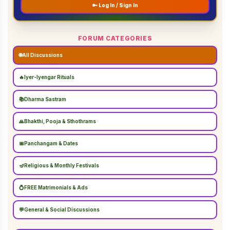
🔑 Log In / Sign In
FORUM CATEGORIES
🌐
All Discussions
🔥
Iyer-Iyengar Rituals
📚
Dharma Sastram
🙏
Bhakthi, Pooja & Sthothrams
📅
Panchangam & Dates
🪔
Religious & Monthly Festivals
💍
FREE Matrimonials & Ads
💬
General & Social Discussions