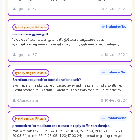
விசுவேதேவருக்கு சிராத்த தினத்தின் போது சாப்பாடு
...
👤
kgopalan37
📅
21-Jun-2024
📜 BrahminsNet
Iyer-Iyengar Rituals
கவாமயன துவாதசி
18-06-2024 கவாமயன துவாதசி. ஜ்யேஷ்ட மாத சுக்ல பக்ஷ
துவாதசியன்று காலையில் த்ரிவிக்ரம மூர்த்தியான மஹா விஷ்ணு
படத்தை துளசி, மல்லிகை பூ ஆகியவற்றால் பூஜை ஸஹஸ்ர நாமா
...
👤
kgopalan37
📅
18-Jun-2024
📜 BrahminsNet
Iyer-Iyengar Rituals
Srardham required for bachelor after death?
Swamin, my friend,a bachelor passed away and his parents had also attained
Siddhi before him. Is annual Srardham is necessary for him? To be done by
whom? Requ
...
👤
R.Varadarajan
📅
10-Feb-2024
📜 BrahminsNet
Iyer-Iyengar Rituals
proceedure for masikam and oonam in reply to Mr. varadarajan.
masikam dates : 25-9-23; 24-10-23; 23-11-23; 22-12-23; 21-01-24; 19-02-24;
20-03-24; oonam 22-10-23; 05-11-23; 17-03-24; others after getting new year
...