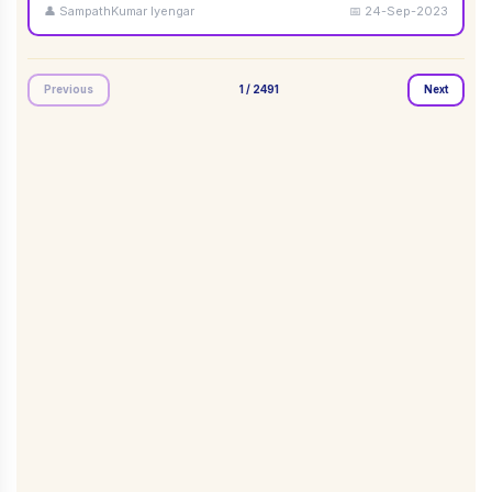
👤
SampathKumar Iyengar
📅
24-Sep-2023
Previous
1
/
2491
Next