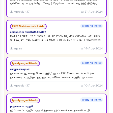
ஒவ்வொரு மாதமும் தேய்பிறை ( கிருஷ்ண பக்ஷம்) சதுர்த்தி திதிக்கு
ஸங்கட ஹர சதுர்த்தி எனப் பெயர். ஆனால
...
👤
kgopalan37
📅
21-Aug-2024
📜 BrahminsNet
FREE Matrimonials & Ads
alliance for Shri RAMASAMY
DATE OF BIRTH 23 01 1989 QUALIFICATION BE, MBA VADAMA , ATHREYA
GOTRA, AYILYAM NAKSHATRA MNC IN GERMANY CONTACT 9842681093 /
9840120854
...
👤
agama
📅
14-Aug-2024
📜 BrahminsNet
Iyer-Iyengar Rituals
பானு ஸப்தமி
நாளை பானு ஸப்தமி. காயத்திரி ஜபம் 1008 செய்யலாம். ஸூர்ய
நமஸ்காரம், ஆதித்ய ஹ்ருத்யம், ஸூர்ய கவசம், மந்திர ஜபங்கள்
செய்யலாம். இது ஸூர்ய கிரஹண புண்ய காலத்திற்கு ச
...
👤
kgopalan37
📅
10-Aug-2024
📜 BrahminsNet
Iyer-Iyengar Rituals
தற்பணம் பற்றி
தர்ப்பணம் பற்றிய ஒரு சிந்தனை தர்ப்பணம் என்ற வடமொழி