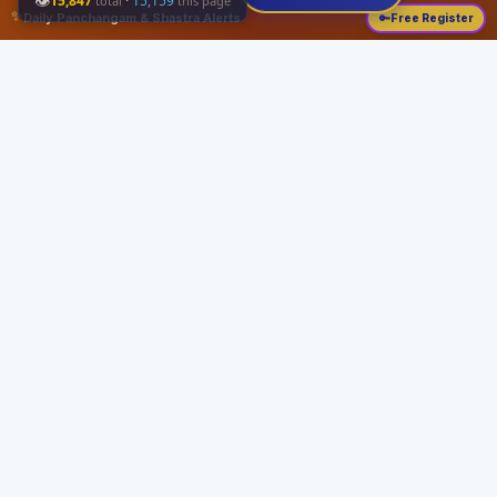
👁
15,847
·
15,159
total
this page
✨
Daily Panchangam & Shastra Alerts
🔑
Free Register
Share this:
About
Serving the Sri Vaishnava community since August 19, 1989 with authentic
Vedic knowledge, Dharma Sastram guides, Panchangam tools, and religious
services.
Quick Links
Home
Vedic Rituals
Divyadesams
Dharma Sastram
Panchangam