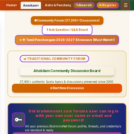
☰
Search
▾
▾
▾
Home
▾
Astro & Panchangam
🔍
Vaidhikam & Sastram
🔑
Register
Servic
Anmikam
🌐 Community Forum (37,300+ Discussions)
❓ Ask Question / Q&A Board
✨ 🌟 Tamil Panchangam 2026-2027 Showcase (Must Watch!)
🪔 TRADITIONAL COMMUNITY FORUM
Ahobilam Community Discussion Board
37,400+ authentic Sastra topics & discussions preserved since 2000.
➕
Start New Discussion
Old brahminsnet.com forums user can log in
with your own user name or email and
🔑
password!
All your previous BrahminsNet forum profile, threads, and credentials
are standard & ready.