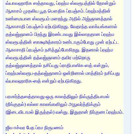
வ்யாவஹாரிக ஸத்தாவது, ப்ரஹ்ம ஸ்வரூபத்தில் தோன்றும்
ஆகாசம் முதலிய பூத பௌதிக ப்ரபஞ்சம். ப்ரஹ்மத்தின்
உண்மையான ஸ்வரூபம் மறைந்து அதில் அஜ்ஞானத்தால்
ஆகாசாதி ப்ரபஞ்சம் ஏற்படுகிறது. வேதாந்த வாக்யங்களால்
தத்வஜ்ஞானம் பிறந்து இரண்டாவது இல்லாததான ப்ரஹ்ம
ஸ்வரூபத்தின் ஸாக்ஷhத்காரம் உண்டாகும்போது முன் ஏற்பட்ட
ஆகாசாதி ப்ரபஞ்சம் நசித்துப்போகிறது. இதனால் ப்ரஹ்ம
ஸ்வரூபத்தின் தத்வஜ்ஞானம் தவிர மற்றொரு
தத்வஜ்ஞானத்தால் நசிப்பது ப்ராதிபாஸிக-ஸத் என்றும்,
ப்ரஹ்மஸ்வரூப-தத்வஜ்ஞானம் ஒன்றினால் மாத்திரம் நசிப்பது
வ்யாவஹாரிக-ஸத் என்றும் ஏற்படுகிறது.
பரமார்த்தஸத்தாவது-ஒரு காலத்திலும் நிவ்ருத்தியாமல்
(நீங்குதல்) எல்லா காலங்களிலும் அநுவர்த்திக்கும்
(இடைவிடாமல் இருத்தல்) வஸ்து. இதுதான் நிர்குண ப்ரஹ்மம்.
ஜீவ ஈச்வர பேத ப்ரம நிரூபணம்