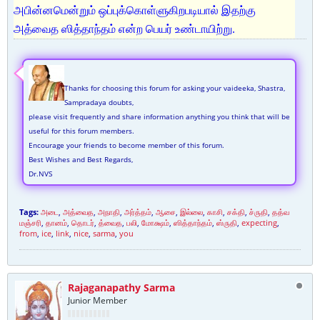
அபின்னமென்றும் ஒப்புக்கொள்ளுகிறபடியால் இதற்கு
அத்வைத ஸித்தாந்தம் என்ற பெயர் உண்டாயிற்று.
Thanks for choosing this forum for asking your vaideeka, Shastra,
Sampradaya doubts,
please visit frequently and share information anything you think that will be
useful for this forum members.
Encourage your friends to become member of this forum.
Best Wishes and Best Regards,
Dr.NVS
Tags:
அடை
,
அத்வைத
,
அநாதி
,
அர்த்தம்
,
ஆசை
,
இல்லை
,
காசி
,
சக்தி
,
ச்ருதி
,
தத்வ
மஞ்சரி
,
தானம்
,
தொடர்
,
த்வைத
,
பலி
,
மோக்ஷம்
,
ஸித்தாந்தம்
,
ஸ்ருதி
,
expecting
,
from
,
ice
,
link
,
nice
,
sarma
,
you
Rajaganapathy Sarma
Junior Member