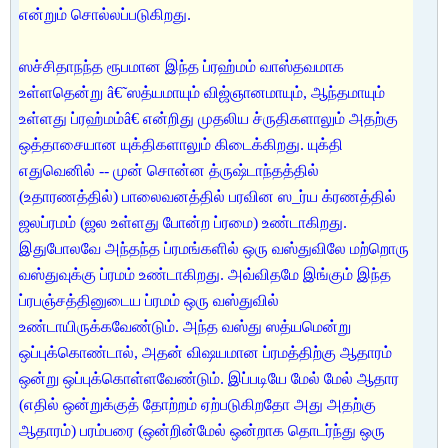
என்றும் சொல்லப்படுகிறது.
ஸச்சிதாநந்த ரூபமான இந்த ப்ரஹ்மம் வாஸ்தவமாக
உள்ளதென்று â€˜ஸத்யமாயும் விஜ்ஞானமாயும், ஆந்தமாயும்
உள்ளது ப்ரஹ்மம்â€ என்றிது முதலிய ச்ருதிகளாலும் அதற்கு
ஒத்தாசையான யுக்திகளாலும் கிடைக்கிறது. யுக்தி
எதுவெனில் -- முன் சொன்ன த்ருஷ்டாந்தத்தில்
(உதாரணத்தில்) பாலைவனத்தில் பரவின ஸ_ர்ய க்ரணத்தில்
ஜலப்ரமம் (ஜல உள்ளது போன்ற ப்ரமை) உண்டாகிறது.
இதுபோலவே அந்தந்த ப்ரமங்களில் ஒரு வஸ்துவிலே மற்றொரு
வஸ்துவுக்கு ப்ரமம் உண்டாகிறது. அவ்விதமே இங்கும் இந்த
ப்ரபஞ்சத்தினுடைய ப்ரமம் ஒரு வஸ்துவில்
உண்டாயிருக்கவேண்டும். அந்த வஸ்து ஸத்யமென்று
ஒப்புக்கொண்டால், அதன் விஷயமான ப்ரமத்திற்கு ஆதாரம்
ஒன்று ஒப்புக்கொள்ளவேண்டும். இப்படியே மேல் மேல் ஆதார
(எதில் ஒன்றுக்குத் தோற்றம் ஏற்படுகிறதோ அது அதற்கு
ஆதாரம்) பரம்பரை (ஒன்றின்மேல் ஒன்றாக தொடர்ந்து ஒரு