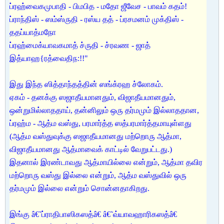
ப்ரஹ்வைகமுபாதி - பிமபித - மதோ ஜீவேச - பாவம் கதம்!
ப்ராந்திஸ் - ஸம்ஸ்ருதி - ரஸ்ய தத் - ப்ரசமனம் முக்திஸ் -
ததப்யாத்மநோ
ப்ரஹ்மைக்யாவகமாத் ச்ருதி - ச்ரவண - ஜாத்
இத்யாஹ{ரத்வைதிந:!!"
இது இந்த ஸித்தாந்தத்தின் ஸங்க்ரஹ ச்லோகம்.
ஏகம் - தனக்கு ஸஜாதீயமானதும், விஜாதீயமானதும்,
ஒன்றுமில்லாததாய், தன்னிலும் ஒரு தர்மமும் இல்லாததான,
ப்ரஹ்ம - ஆத்ம வஸ்து, பரமார்த்த ஸத்பரமார்த்தமாயுள்ளது
(ஆத்ம வஸ்துவுக்கு ஸஜாதீயமானது மற்றொரு ஆத்மா,
விஜாதீயமானது ஆத்மாவைக் காட்டில் வேறுபட்டது.)
இதனால் இரண்டாவது ஆத்மாயில்லை என்றும், ஆத்மா தவிர
மற்றொரு வஸ்து இல்லை என்றும், ஆத்ம வஸ்துவில் ஒரு
தர்மமும் இல்லை என்றும் சொன்னதாகிறது.
இங்கு â€˜ப்ராதிபாஸிகஸத்â€ â€˜வ்யாவஹாரிகஸத்â€