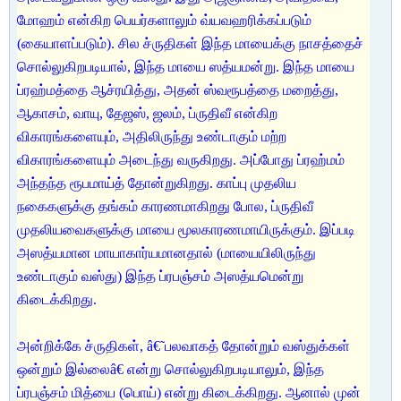
மோஹம் என்கிற பெயர்களாலும் வ்யவஹரிக்கப்படும்
(கையாளப்படும்). சில ச்ருதிகள் இந்த மாயைக்கு நாசத்தைச்
சொல்லுகிறபடியால், இந்த மாயை ஸத்யமன்று. இந்த மாயை
ப்ரஹ்மத்தை ஆச்ரயித்து, அதன் ஸ்வரூபத்தை மறைத்து,
ஆகாசம், வாயு, தேஜஸ், ஜலம், ப்ருதிவீ என்கிற
விகாரங்களையும், அதிலிருந்து உண்டாகும் மற்ற
விகாரங்களையும் அடைந்து வருகிறது. அப்போது ப்ரஹ்மம்
அந்தந்த ரூபமாய்த் தோன்றுகிறது. காப்பு முதலிய
நகைகளுக்கு தங்கம் காரணமாகிறது போல, ப்ருதிவீ
முதலியவைகளுக்கு மாயை மூலகாரணமாயிருக்கும். இப்படி
அஸத்யமான மாயாகார்யமானதால் (மாயையிலிருந்து
உண்டாகும் வஸ்து) இந்த ப்ரபஞ்சம் அஸத்யமென்று
கிடைக்கிறது.
அன்றிக்கே ச்ருதிகள், â€˜பலவாகத் தோன்றும் வஸ்துக்கள்
ஒன்றும் இல்லைâ€ என்று சொல்லுகிறபடியாலும், இந்த
ப்ரபஞ்சம் மித்யை (பொய்) என்று கிடைக்கிறது. ஆனால் முன்