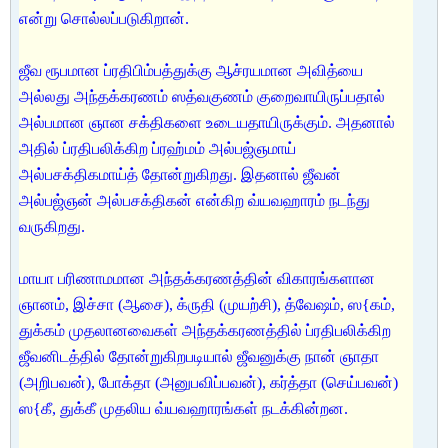
என்று சொல்லப்படுகிறான்.
ஜீவ ரூபமான ப்ரதிபிம்பத்துக்கு ஆச்ரயமான அவித்யை
அல்லது அந்தக்கரணம் ஸத்வகுணம் குறைவாயிருப்பதால்
அல்பமான ஞான சக்திகளை உடையதாயிருக்கும். அதனால்
அதில் ப்ரதிபலிக்கிற ப்ரஹ்மம் அல்பஜ்ஞமாய்
அல்பசக்திகமாய்த் தோன்றுகிறது. இதனால் ஜீவன்
அல்பஜ்ஞன் அல்பசக்திகன் என்கிற வ்யவஹாரம் நடந்து
வருகிறது.
மாயா பரிணாமமான அந்தக்கரணத்தின் விகாரங்களான
ஞானம், இச்சா (ஆசை), க்ருதி (முயற்சி), த்வேஷம், ஸ{கம்,
துக்கம் முதலானவைகள் அந்தக்கரணத்தில் ப்ரதிபலிக்கிற
ஜீவனிடத்தில் தோன்றுகிறபடியால் ஜீவனுக்கு நான் ஞாதா
(அறிபவன்), போக்தா (அனுபவிப்பவன்), கர்த்தா (செய்பவன்)
ஸ{கீ, துக்கீ முதலிய வ்யவஹாரங்கள் நடக்கின்றன.