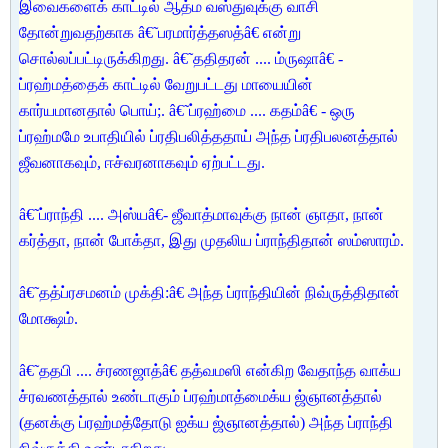
இவைகளைக் காட்டில் ஆத்ம வஸ்துவுக்கு வாசி
தோன்றுவதற்காக â€˜பரமார்த்தஸத்â€ என்று
சொல்லப்பட்டிருக்கிறது. â€˜ததிதரன் .... ம்ருஷாâ€ -
ப்ரஹ்மத்தைக் காட்டில் வேறுபட்டது மாயையின்
கார்யமானதால் பொய்;. â€˜ப்ரஹ்மை .... கதம்â€ - ஒரு
ப்ரஹ்மமே உபாதியில் ப்ரதிபலித்ததாய் அந்த ப்ரதிபலனத்தால்
ஜீவனாகவும், ஈச்வரனாகவும் ஏற்பட்டது.
â€˜ப்ராந்தி .... அஸ்யâ€- ஜீவாத்மாவுக்கு நான் ஞாதா, நான்
கர்த்தா, நான் போக்தா, இது முதலிய ப்ராந்திதான் ஸம்ஸாரம்.
â€˜தத்ப்ரசமனம் முக்தி:â€ அந்த ப்ராந்தியின் நிவ்ருத்திதான்
மோக்ஷம்.
â€˜ததபி .... ச்ரணஜாத்â€ தத்வமஸி என்கிற வேதாந்த வாக்ய
ச்ரவணத்தால் உண்டாகும் ப்ரஹ்மாத்மைக்ய ஜ்ஞானத்தால்
(தனக்கு ப்ரஹ்மத்தோடு ஐக்ய ஜ்ஞானத்தால்) அந்த ப்ராந்தி