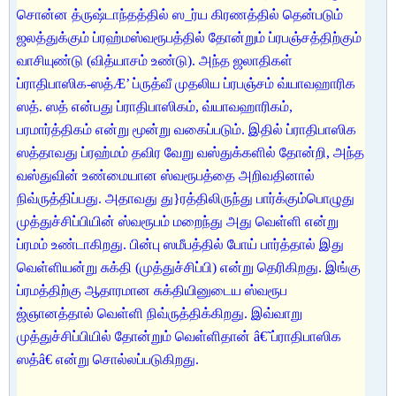
சொன்ன த்ருஷ்டாந்தத்தில் ஸ_ர்ய கிரணத்தில் தென்படும்
ஜலத்துக்கும் ப்ரஹ்மஸ்வரூபத்தில் தோன்றும் ப்ரபஞ்சத்திற்கும்
வாசியுண்டு (வித்யாசம் உண்டு). அந்த ஜலாதிகள்
ப்ராதிபாஸிக-ஸத்Æ’ ப்ருத்வீ முதலிய ப்ரபஞ்சம் வ்யாவஹாரிக
ஸத். ஸத் என்பது ப்ராதிபாஸிகம், வ்யாவஹாரிகம்,
பரமார்த்திகம் என்று மூன்று வகைப்படும். இதில் ப்ராதிபாஸிக
ஸத்தாவது ப்ரஹ்மம் தவிர வேறு வஸ்துக்களில் தோன்றி, அந்த
வஸ்துவின் உண்மையான ஸ்வரூபத்தை அறிவதினால்
நிவ்ருத்திப்பது. அதாவது து}ரத்திலிருந்து பார்க்கும்பொழுது
முத்துச்சிப்பியின் ஸ்வரூபம் மறைந்து அது வெள்ளி என்று
ப்ரமம் உண்டாகிறது. பின்பு ஸமீபத்தில் போய் பார்த்தால் இது
வெள்ளியன்று சுக்தி (முத்துச்சிப்பி) என்று தெரிகிறது. இங்கு
ப்ரமத்திற்கு ஆதாரமான சுக்தியினுடைய ஸ்வரூப
ஜ்ஞானத்தால் வெள்ளி நிவ்ருத்திக்கிறது. இவ்வாறு
முத்துச்சிப்பியில் தோன்றும் வெள்ளிதான் â€˜ப்ராதிபாஸிக
ஸத்â€ என்று சொல்லப்படுகிறது.