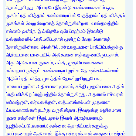
தோன்றுகிறது. அப்படியே இரண்டு கண்ணாடிகளில் ஒரு
முகம் ப்ரதிபலித்தால் கண்ணாடியின் பேதத்தால் ப்ரதிபலிக்கும்
முகங்கள் வேறு வேறாகத் தோன்றுகின்றன. வாஸ்தவத்தில்
எல்லாம் ஒன்றே. இவ்விதமே ஒரே ப்ரஹ்மம் இரண்டு
வஸ்துக்களில் ப்ரதிபலிப்பதால் மூன்றும் வேறு வேறாகத்
தோன்றுகின்றன. அவற்றில், ஈச்வரரூபமான ப்ரதிபிம்பத்துக்கு
ஆச்ரயமான மாயையில் அதிகமான ஸத்வகுணமிருப்பதால்,
அது அதிகமான ஞானம், சக்தி, முதலியவைகளை
உள்ளதாயிருக்கும். கண்ணாடியிலுள்ள தோஷங்களெல்லாம்
அதில் ப்ரதிபலித்த முகத்தில் தோன்றுகிறதுபோல,
மாயையிலுள்ள அதிகமான ஞானம், சக்தி முதலியவை அதில்
ப்ரதிபலிக்கிற ப்ரஹ்மத்தில் தோன்றுகிறது, அதனால் ஈச்வரன்
ஸர்வஜ்ஞன், ஸர்வஸக்தன், ஸத்யஸங்கல்பன் முதலான
வ்யவஹாரங்கள் நடந்து வருகின்றன. இவனுக்கு அதிகமான
ஞான சக்திகள் இருப்பதால் இவன் ஆராத்யனாயும்
(பூஜிக்கப்படுபவனாய்) தன்னை ஆராதிப்பவர்களுக்கு
பலப்ரதனாயும் ஆகிறான். இந்த ஈச்வரன்தான் ஸகுண ப்ரஹ்மம்