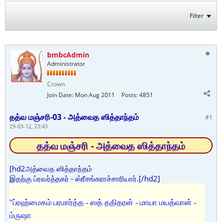
Filter
bmbcAdmin
Administrator
Crown
Join Date:
Mon Aug 2011
Posts:
4851
தத்வ மஞ்சரி-03 - அத்வைத ஸித்தாந்தம்
#1
29-03-12, 23:43
தத்வ மஞ்சரி - அத்வைத ஸித்தாந்தம்
[hd2அத்வைத ஸித்தாந்தம்
இதற்கு ப்ரவர்த்தகர் - ஸ்ரீசங்கராச்சாரியார்.[/hd2]
"ப்ரஹ்மைகம் பரமார்த்த - ஸத் ததிதரன் - மாயா மயத்வான் -
ம்ருஷா