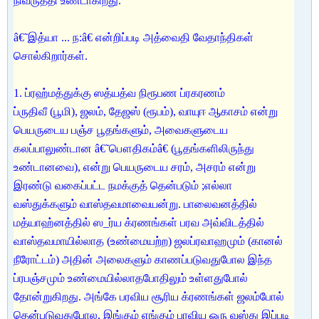
நிவ்ருத்தி உண்டாகிறது.
â€˜இத்யா ... ந:â€ என்றிப்படி அத்வைதி வேதாந்திகள்
சொல்கிறார்கள்.
1. ப்ரஹ்மத்துக்கு ஸத்யத்வ நிரூபண ப்ரகரணம்
ப்ருதிவீ (பூமி), ஜலம், தேஜஸ் (ரூபம்), வாயுஈ ஆகாசம் என்று
பெயருடைய பஞ்ச பூதங்களும், அவைகளுடைய
கலப்பாலுண்டான â€˜பௌதிகம்â€ (பூதங்களிலிருந்து
உண்டானவை), என்று பெயருடைய சரம், அசரம் என்று
இரண்டு வகைப்பட்ட நமக்குத் தென்படும் ;எல்லா
வஸ்துக்களும் வாஸ்தவமாவையன்று. பாலைவனத்தில்
மத்யாஹ்னத்தில் ஸ_ர்ய க்ரணங்கள் பரவ அவ்விடத்தில்
வாஸ்தவமாயில்லாத (உண்மையற்ற) ஜலப்ரவாஹமும் (கானல்
நீரோட்டம்) அதின் அலைகளும் காணப்படுவதுபோல இந்த
ப்ரபஞ்சமும் உண்மையில்லாதபோதிலும் உள்ளதுபோல்
தோன்றுகிறது. அங்கே பரவிய சூரிய க்ரணங்கள் ஜலம்போல்
தென்படுவதுபோல, இங்கும் எங்கும் பரவிய ஒரு வஸ்து இப்படி