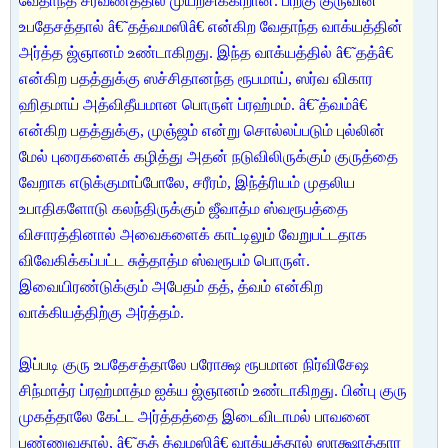
வேதாந்த ச்ரவணத்தில் முயற்சிக்கிறான். பிறகு குருவின்
உபதேசத்தால் â€˜தத்வமஸிâ€ என்கிற வேதாந்த வாக்யத்தின்
அர்த்த ஜ்ஞானம் உண்டாகிறது. இந்த வாக்யத்தில் â€˜தத்â€
என்கிற பதத்துக்கு ஸச்சிதானந்த ரூபமாய், ஸர்வ விகார
ஹிதமாய் அத்விதீயமான பொருள் ப்ரஹ்மம். â€˜த்வம்â€
என்கிற பதத்துக்கு, முஞ்ஜம் என்று சொல்லப்படும் புல்லின்
மேல் புரைகளைக் கழித்து அதன் நடுவிலிருக்கும் குருத்தை
வேறாக எடுக்குமாப்போலே, சரீரம், இந்த்ரியம் முதலிய
உபாதிகளோடு கலந்திருக்கும் ஜீவாத்ம ஸ்வரூபத்தை
விசாரத்தினால் அவைகளைக் காட்டிலும் வேறுபட்டதாக
விவேகிக்கப்பட்ட சுத்தாத்ம ஸ்வரூபம் பொருள்.
இவையிரண்டுக்கும் அபேதம் தத், த்வம் என்கிற
வாக்கியத்திற்கு அர்த்தம்.
இப்படி குரு உபதேசத்தாலே பரோக்ஷ ரூபமான நிர்விசேஷ
சிந்மாத்ர ப்ரஹ்மாத்ம ஐக்ய ஜ்ஞானம் உண்டாகிறது. பின்பு குரு
முகத்தாலே கேட்ட அர்த்தத்தை இடைவிடாமல் பாவனை
பண்ணுவதால், â€˜தத் த்வமஸிâ€ வாக்யத்தால் ஸாக்ஷாத்கார