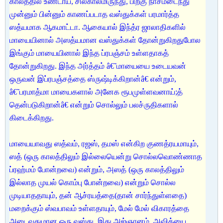
காலத்தில் உண்டாய், சிலகாலமிருந்து, பிறகு நாசமடைந்து
முன்னும் பின்னும் காணப்படாத வஸ்துக்கள் பரமார்த்த
ஸத்யமாக ஆகமாட்டா. ஆகையால் இந்த்ர ஜாலாதிகளில்
மாயையினால் அஸத்யமான வஸ்துக்கள் தோன்றுகிறதுபோல
இங்கும் மாயையினால் இந்த ப்ரபஞ்சம் உள்ளதாகத்
தோன்றுகிறது. இந்த அர்த்தம் â€˜மாயையை உடையவன்
ஒருவன் இப்ரபஞ்சத்தை ஸ்ருஷ்டிக்கிறான்â€ என்றும்,
â€˜பரமாத்மா மாயைகளால் அனேக ரூபமுள்ளவனாய்;த்
தென்படுகிறான்â€ என்றும் சொல்லும் பலச்ருதிகளால்
கிடைக்கிறது.
மாயையாவது ஸத்வம், ரஜஸ், தமஸ் என்கிற குணத்ரயமாயும்,
ஸத் (ஒரு காலத்திலும் இல்லையென்று சொல்லவொண்ணாத
ப்ரஹ்மம் போன்றவை) என்றும், அஸத் (ஒரு காலத்திலும்
இல்லாத முயல் கொம்பு போன்றவை) என்றும் சொல்ல
முடியாததாயும், தன் ஆச்ரயத்தை(தான் சார்ந்துள்ளதை)
மறைக்கும் ஸ்வபாவம் உள்ளதாயும், மேல் மேல் விகாரத்தை
அடைவதுமான ஒரு வஸ்து. இது அஜ்ஞானம், அவித்யை,