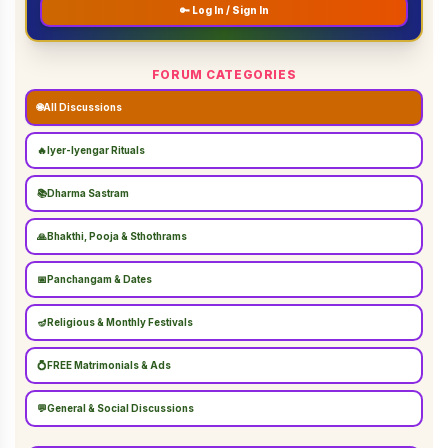
🔑 Log In / Sign In
FORUM CATEGORIES
🌐
All Discussions
🔥
Iyer-Iyengar Rituals
📚
Dharma Sastram
🙏
Bhakthi, Pooja & Sthothrams
📅
Panchangam & Dates
🪔
Religious & Monthly Festivals
💍
FREE Matrimonials & Ads
💬
General & Social Discussions