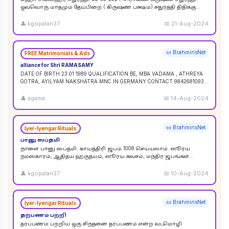
ஒவ்வொரு மாதமும் தேய்பிறை ( கிருஷ்ண பக்ஷம்) சதுர்த்தி திதிக்கு
ஸங்கட ஹர சதுர்த்தி எனப் பெயர். ஆனால
...
👤
kgopalan37
📅
21-Aug-2024
📜 BrahminsNet
FREE Matrimonials & Ads
alliance for Shri RAMASAMY
DATE OF BIRTH 23 01 1989 QUALIFICATION BE, MBA VADAMA , ATHREYA
GOTRA, AYILYAM NAKSHATRA MNC IN GERMANY CONTACT 9842681093 /
9840120854
...
👤
agama
📅
14-Aug-2024
📜 BrahminsNet
Iyer-Iyengar Rituals
பானு ஸப்தமி
நாளை பானு ஸப்தமி. காயத்திரி ஜபம் 1008 செய்யலாம். ஸூர்ய
நமஸ்காரம், ஆதித்ய ஹ்ருத்யம், ஸூர்ய கவசம், மந்திர ஜபங்கள்
செய்யலாம். இது ஸூர்ய கிரஹண புண்ய காலத்திற்கு ச
...
👤
kgopalan37
📅
10-Aug-2024
📜 BrahminsNet
Iyer-Iyengar Rituals
தற்பணம் பற்றி
தர்ப்பணம் பற்றிய ஒரு சிந்தனை தர்ப்பணம் என்ற வடமொழி