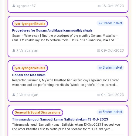
👤
kgopalan37
📅
18-Oct-2023
📜 BrahminsNet
Iyer-Iyengar Rituals
Procedures for Oonam And Maasikam monthly rituals
Swamin Where can I find the procedures of the monthly Oonam, Msaasikam
rituals to enable my son to perform them. He is in SanFrancisco,USA and
second son in Sin
...
👤
R.Varadarajan
📅
09-Oct-2023
📜 BrahminsNet
Iyer-Iyengar Rituals
Oonam and Maasikam
Respected Swamins, ​​​​​​My wife breathed her last ten days ago and sons abroad
were here and are performing the rituals. Would be grateful if the learned
Swami
...
👤
R.Varadarajan
📅
04-Oct-2023
📜 BrahminsNet
General & Social Discussions
Thirumandangudi Sampath kumar Sathabishekam 13-Oct-2023
Thirumandangudi Sampath kumar Sathabishekam 13-Oct-2023 I request you
and other bhakthas also to participate and sponsor for this Kainkaryam.
Ramanujavipra D
...