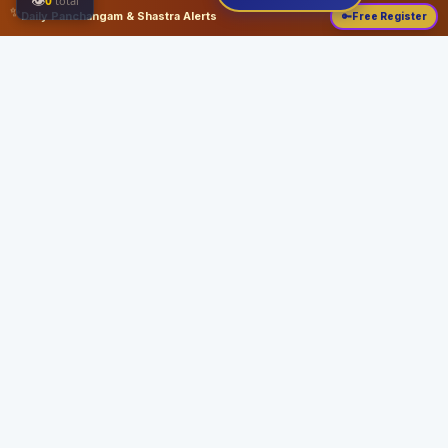
👁
0
total
✨
Daily Panchangam & Shastra Alerts
🔑
Free Register
Share this:
About
Serving the Sri Vaishnava community since August 19, 1989 with authentic
Vedic knowledge, Dharma Sastram guides, Panchangam tools, and religious
services.
Quick Links
Home
Vedic Rituals
Divyadesams
Dharma Sastram
Panchangam