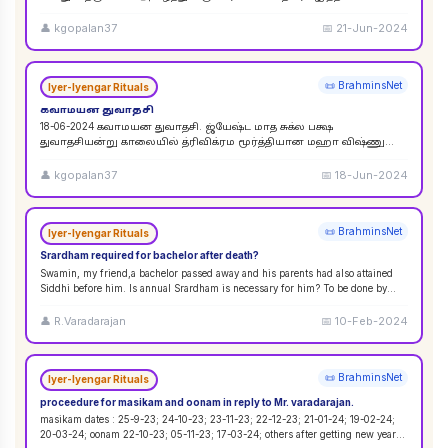
விசுவேதேவருக்கு சிராத்த தினத்தின் போது சாப்பாடு
...
👤
kgopalan37
📅
21-Jun-2024
📜 BrahminsNet
Iyer-Iyengar Rituals
கவாமயன துவாதசி
18-06-2024 கவாமயன துவாதசி. ஜ்யேஷ்ட மாத சுக்ல பக்ஷ
துவாதசியன்று காலையில் த்ரிவிக்ரம மூர்த்தியான மஹா விஷ்ணு
படத்தை துளசி, மல்லிகை பூ ஆகியவற்றால் பூஜை ஸஹஸ்ர நாமா
...
👤
kgopalan37
📅
18-Jun-2024
📜 BrahminsNet
Iyer-Iyengar Rituals
Srardham required for bachelor after death?
Swamin, my friend,a bachelor passed away and his parents had also attained
Siddhi before him. Is annual Srardham is necessary for him? To be done by
whom? Requ
...
👤
R.Varadarajan
📅
10-Feb-2024
📜 BrahminsNet
Iyer-Iyengar Rituals
proceedure for masikam and oonam in reply to Mr. varadarajan.
masikam dates : 25-9-23; 24-10-23; 23-11-23; 22-12-23; 21-01-24; 19-02-24;
20-03-24; oonam 22-10-23; 05-11-23; 17-03-24; others after getting new year
...