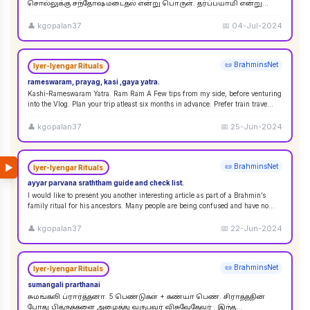
சொல்லுக்கு சந்தோஷமடைதல் என்று பொருள். தர்ப்பயாமி என்று
சொல்லும்பொழுது சந்தோஷமடையுங்கள் என்று பொருள்
கொள்ளலாம்
...
👤
kgopalan37
📅
04-Jul-2024
📜 BrahminsNet
Iyer-Iyengar Rituals
rameswaram, prayag, kasi ,gaya yatra.
Kashi-Rameswaram Yatra. Ram Ram A Few tips from my side, before venturing
into the Vlog. Plan your trip atleast six months in advance. Prefer train trave
...
👤
kgopalan37
📅
25-Jun-2024
▶
📜 BrahminsNet
Iyer-Iyengar Rituals
ayyar parvana sraththam guide and check list.
I would like to present you another interesting article as part of a Brahmin’s
family ritual for his ancestors. Many people are being confused and have no
idea
...
👤
kgopalan37
📅
22-Jun-2024
📜 BrahminsNet
Iyer-Iyengar Rituals
sumangali prarthanai
சுமங்கலி ப்ரார்த்தனா. 5 பெண்டுகள் + கண்யா பெண். சிராத்ததின்
போது பித்ருக்களை அழைத்து வருபவர் விசுவேதேவர் . இந்த