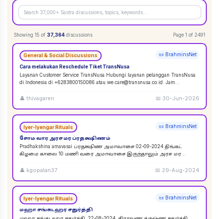
Showing
15
of
37,364
discussions
Page
1
of
2491
📜 BrahminsNet
General & Social Discussions
Cara melakukan Reschedule Tiket TransNusa
Layanan Customer Service TransNusa Hubungi layanan pelanggan TransNusa
di Indonesia di +6283800150086 atau we.care@transnusa.co.id. Jam
operasional: 09:00 - 17:
...
👤
thivagaren
📅
30-Jun-2026
📜 BrahminsNet
Iyer-Iyengar Rituals
சோம வார அரச மர ப்ரதக்ஷிணம்
Pradhakshina amavasai ப்ரதக்ஷிண அமாவாசை 02-09-2024 திங்கட்
கிழமை காலை 10 மணி வரை அமாவாசை இருந்தாலும் அரச மர
ப்ரதக்ஷிணம் செய்யலாம். 02-09-2024 அமாவாசை முழுவத
...
👤
kgopalan37
📅
29-Aug-2024
📜 BrahminsNet
Iyer-Iyengar Rituals
மஹா சங்கடஹர சதுர்த்தி
மஹா சங்கடஹர சதுர்த்தி. 22-08-2024. சிராவண க்ருஷ்ண சதுர்த்தி.