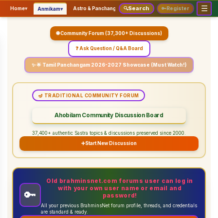
☰
Search
▾
▾
▾
Home
▾
Astro & Panchangam
🔍
Vaidhikam & Sastram
🔑
Register
Servic
Anmikam
🌐 Community Forum (37,300+ Discussions)
❓ Ask Question / Q&A Board
✨ 🌟 Tamil Panchangam 2026-2027 Showcase (Must Watch!)
🪔 TRADITIONAL COMMUNITY FORUM
Ahobilam Community Discussion Board
37,400+ authentic Sastra topics & discussions preserved since 2000.
➕
Start New Discussion
Old brahminsnet.com forums user can log in
with your own user name or email and
🔑
password!
All your previous BrahminsNet forum profile, threads, and credentials
are standard & ready.