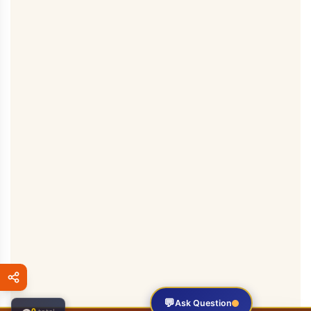
💬
Ask Question