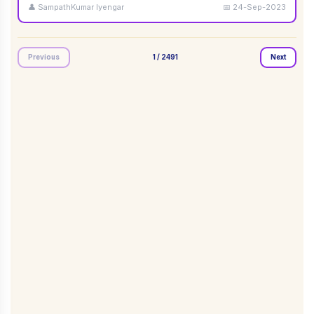
👤
SampathKumar Iyengar
📅
24-Sep-2023
Previous
1
/
2491
Next